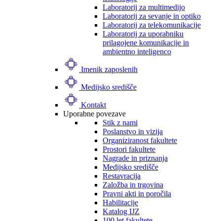
Laboratorij za multimedijo
Laboratorij za sevanje in optiko
Laboratorij za telekomunikacije
Laboratorij za uporabniku
prilagojene komunikacije in
ambientno inteligenco
Imenik zaposlenih
Medijsko središče
Kontakt
Uporabne povezave
Stik z nami
Poslanstvo in vizija
Organiziranost fakultete
Prostori fakultete
Nagrade in priznanja
Medijsko središče
Restavracija
Založba in trgovina
Pravni akti in poročila
Habilitacije
Katalog IJZ
100 let fakultete