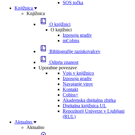
SOS točka
Knjižnica
Knjižnica
O knjižnici
O knjižnici
Izposoja gradiv
mCobiss
Bibliografije raziskovalcev
Odprta znanost
Uporabne povezave
Vpis v knjižnico
Izposoja gradiv
Navajanje virov
Kontakt
Cobiss+
Akademska digitalna zbirka
Digitalna knjižnica UL
Repozitorij Univerze v Ljubljani
(RUL)
Aktualno
Aktualno