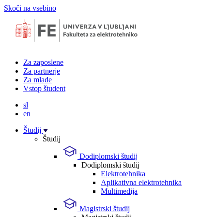
Skoči na vsebino
Za zaposlene
Za partnerje
Za mlade
Vstop študent
sl
en
Študij
Študij
Dodiplomski študij
Dodiplomski študij
Elektrotehnika
Aplikativna elektrotehnika
Multimedija
Magistrski študij