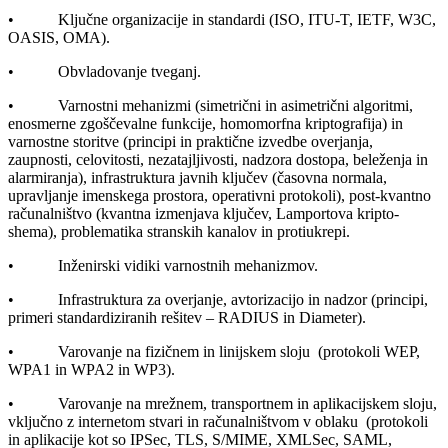
• Ključne organizacije in standardi (ISO, ITU-T, IETF, W3C,
OASIS, OMA).
• Obvladovanje tveganj.
• Varnostni mehanizmi (simetrični in asimetrični algoritmi,
enosmerne zgoščevalne funkcije, homomorfna kriptografija) in
varnostne storitve (principi in praktične izvedbe overjanja,
zaupnosti, celovitosti, nezatajljivosti, nadzora dostopa, beleženja in
alarmiranja), infrastruktura javnih ključev (časovna normala,
upravljanje imenskega prostora, operativni protokoli), post-kvantno
računalništvo (kvantna izmenjava ključev, Lamportova kripto-
shema), problematika stranskih kanalov in protiukrepi.
• Inženirski vidiki varnostnih mehanizmov.
• Infrastruktura za overjanje, avtorizacijo in nadzor (principi,
primeri standardiziranih rešitev – RADIUS in Diameter).
• Varovanje na fizičnem in linijskem sloju (protokoli WEP,
WPA1 in WPA2 in WP3).
• Varovanje na mrežnem, transportnem in aplikacijskem sloju,
vključno z internetom stvari in računalništvom v oblaku (protokoli
in aplikacije kot so IPSec, TLS, S/MIME, XMLSec, SAML,