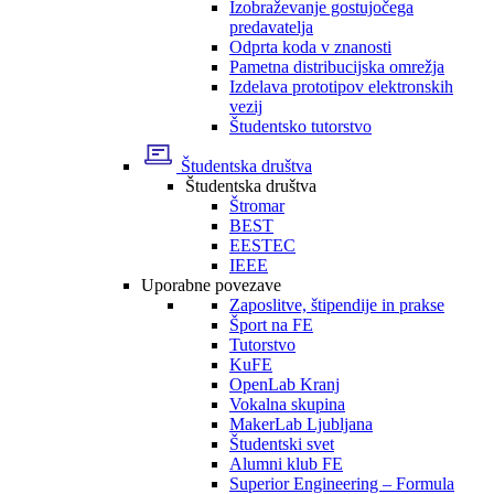
Izobraževanje gostujočega
predavatelja
Odprta koda v znanosti
Pametna distribucijska omrežja
Izdelava prototipov elektronskih
vezij
Študentsko tutorstvo
Študentska društva
Študentska društva
Štromar
BEST
EESTEC
IEEE
Uporabne povezave
Zaposlitve, štipendije in prakse
Šport na FE
Tutorstvo
KuFE
OpenLab Kranj
Vokalna skupina
MakerLab Ljubljana
Študentski svet
Alumni klub FE
Superior Engineering – Formula