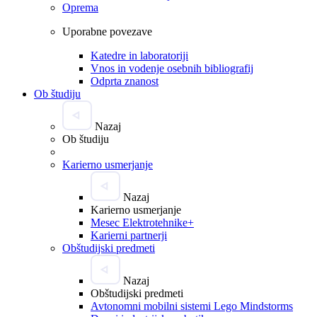
Oprema
Uporabne povezave
Katedre in laboratoriji
Vnos in vodenje osebnih bibliografij
Odprta znanost
Ob študiju
Nazaj
Ob študiju
Karierno usmerjanje
Nazaj
Karierno usmerjanje
Mesec Elektrotehnike+
Karierni partnerji
Obštudijski predmeti
Nazaj
Obštudijski predmeti
Avtonomni mobilni sistemi Lego Mindstorms