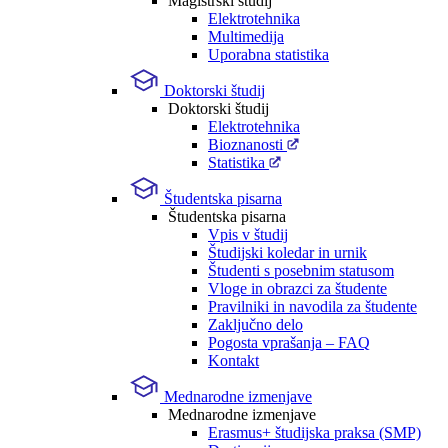
Magistrski študij
Elektrotehnika
Multimedija
Uporabna statistika
Doktorski študij
Doktorski študij
Elektrotehnika
Bioznanosti
Statistika
Študentska pisarna
Študentska pisarna
Vpis v študij
Študijski koledar in urnik
Študenti s posebnim statusom
Vloge in obrazci za študente
Pravilniki in navodila za študente
Zaključno delo
Pogosta vprašanja – FAQ
Kontakt
Mednarodne izmenjave
Mednarodne izmenjave
Erasmus+ študijska praksa (SMP)