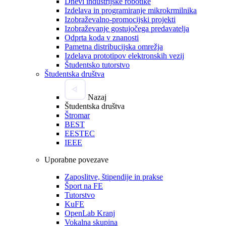
Dnevi industrijske robotike
Izdelava in programiranje mikrokrmilnika
Izobraževalno-promocijski projekti
Izobraževanje gostujočega predavatelja
Odprta koda v znanosti
Pametna distribucijska omrežja
Izdelava prototipov elektronskih vezij
Študentsko tutorstvo
Študentska društva
Nazaj
Študentska društva
Štromar
BEST
EESTEC
IEEE
Uporabne povezave
Zaposlitve, štipendije in prakse
Šport na FE
Tutorstvo
KuFE
OpenLab Kranj
Vokalna skupina