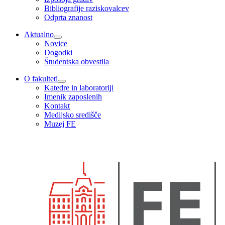
Bibliografije raziskovalcev
Odprta znanost
Aktualno
Novice
Dogodki
Študentska obvestila
O fakulteti
Katedre in laboratoriji
Imenik zaposlenih
Kontakt
Medijsko središče
Muzej FE