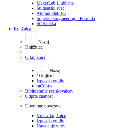
MakerLab Ljubljana
Študentski svet
Alumni klub FE
Superior Engineering – Formula
SOS točka
Knjižnica
Nazaj
Knjižnica
O knjižnici
Nazaj
O knjižnici
Izposoja gradiv
mCobiss
Bibliografije raziskovalcev
Odprta znanost
Uporabne povezave
Vpis v knjižnico
Izposoja gradiv
Navajanje virov