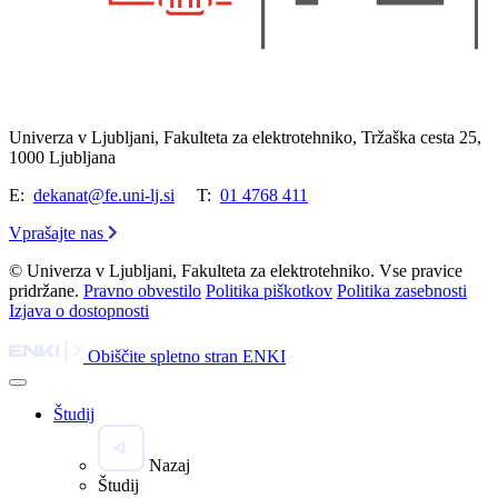
Univerza v Ljubljani, Fakulteta za elektrotehniko, Tržaška cesta 25,
1000 Ljubljana
E:
dekanat@fe.uni-lj.si
T:
01 4768 411
Vprašajte nas
© Univerza v Ljubljani, Fakulteta za elektrotehniko. Vse pravice
pridržane.
Pravno obvestilo
Politika piškotkov
Politika zasebnosti
Izjava o dostopnosti
Obiščite spletno stran ENKI
Študij
Nazaj
Študij