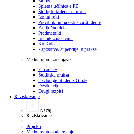
Studis
Spletna učilnica e.FE
Študijski koledar in urnik
Izpitni roki
Pravilniki in navodila za študente
Zaključno delo
Predmetniki
Imenik zaposlenih
Knjižnica
Zaposlitve, štipendije in prakse
Mednarodne izmenjave
Erasmus+
Študijska praksa
Exchange Students Guide
Destinacije
Drugi razpisi
Raziskovanje
Nazaj
Raziskovanje
Projekti
Mednarodno sodelovanje