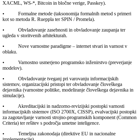
XACML, WS-*, Bitcoin in bločne verige, Passkey).
• Formalne metode (taksonomija formalnih metod s primeri
kot so metoda R. Rueppla ter SPIN / Promela).
• Obvladovanje zasebnosti in obvladovanje zaupanja ter
ugleda v storitvenih arhitekturah.
• Nove varnostne paradigme – internet stvari in varnost v
oblaku.
• Varnostno usmerjeno programsko inženirstvo (preverjanje
modelov).
• Obvladovanje tveganj pri varovanju informacijskih
sistemov, organizacijski pristopi ter obvladovanje človeškega
dejavnika (varnostne politike, modeliranje človeškega dejavnika in
simulacije).
• Akreditacijski in nadzorno-revizijski postopki varnosti
informacijskih sistemov (ISO 2700X, CISSP), evalvacijski postopki
za zagotavljanje varnosti strojno-programskih komponent (Common
Criteria) ter rešitev s področja umetne inteligence.
• Temeljna zakonodaja (direktive EU in nacionalne
implementacije).