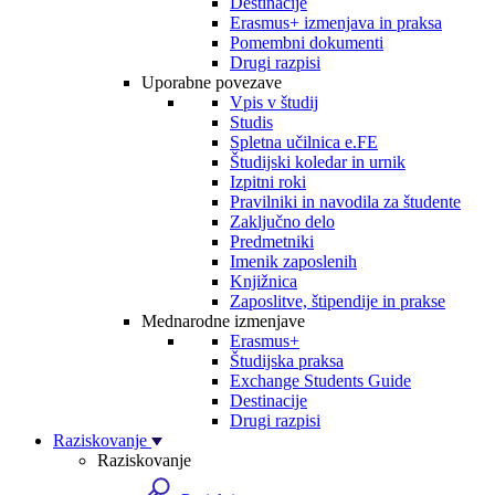
Destinacije
Erasmus+ izmenjava in praksa
Pomembni dokumenti
Drugi razpisi
Uporabne povezave
Vpis v študij
Studis
Spletna učilnica e.FE
Študijski koledar in urnik
Izpitni roki
Pravilniki in navodila za študente
Zaključno delo
Predmetniki
Imenik zaposlenih
Knjižnica
Zaposlitve, štipendije in prakse
Mednarodne izmenjave
Erasmus+
Študijska praksa
Exchange Students Guide
Destinacije
Drugi razpisi
Raziskovanje
Raziskovanje