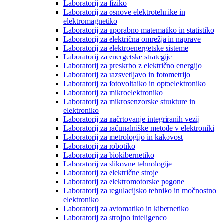
Laboratorij za fiziko
Laboratorij za osnove elektrotehnike in
elektromagnetiko
Laboratorij za uporabno matematiko in statistiko
Laboratorij za električna omrežja in naprave
Laboratorij za elektroenergetske sisteme
Laboratorij za energetske strategije
Laboratorij za preskrbo z električno energijo
Laboratorij za razsvetljavo in fotometrijo
Laboratorij za fotovoltaiko in optoelektroniko
Laboratorij za mikroelektroniko
Laboratorij za mikrosenzorske strukture in
elektroniko
Laboratorij za načrtovanje integriranih vezij
Laboratorij za računalniške metode v elektroniki
Laboratorij za metrologijo in kakovost
Laboratorij za robotiko
Laboratorij za biokibernetiko
Laboratorij za slikovne tehnologije
Laboratorij za električne stroje
Laboratorij za elektromotorske pogone
Laboratorij za regulacijsko tehniko in močnostno
elektroniko
Laboratorij za avtomatiko in kibernetiko
Laboratorij za strojno inteligenco