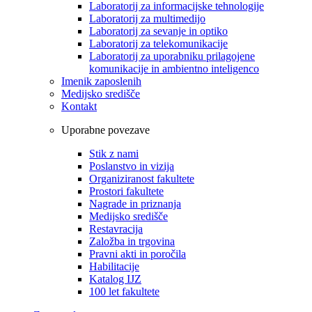
Laboratorij za informacijske tehnologije
Laboratorij za multimedijo
Laboratorij za sevanje in optiko
Laboratorij za telekomunikacije
Laboratorij za uporabniku prilagojene
komunikacije in ambientno inteligenco
Imenik zaposlenih
Medijsko središče
Kontakt
Uporabne povezave
Stik z nami
Poslanstvo in vizija
Organiziranost fakultete
Prostori fakultete
Nagrade in priznanja
Medijsko središče
Restavracija
Založba in trgovina
Pravni akti in poročila
Habilitacije
Katalog IJZ
100 let fakultete