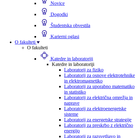
Novice
Dogodki
Študentska obvestila
Karierni oglasi
O fakulteti
O fakulteti
Katedre in laboratoriji
Katedre in laboratoriji
Laboratorij za fiziko
Laboratorij za osnove elektrotehnike
in elektromagnetiko
Laboratorij za uporabno matematiko
in statistiko
Laboratorij za električna omrežja in
naprave
Laboratorij za elektroenergetske
sisteme
Laboratorij za energetske strategije
Laboratorij za preskrbo z električno
energijo
Laboratorij za razsvetljavo in