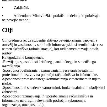
• Zaključki.
• Addendum: Mini vložki s praktičnim delom, ki pokrivajo
najnovejše trende.
Cilji
Cilj predmeta je, da študentje aktivno osvojijo znanja varovanja
omrežij in zasebnosti v sodobnih informacijskih sistemih in sicer za
namen skrbništva (administracije), kot tudi namen razvoja novih
rešitev.
Kategorizirane kompetence:
-Razvijanje sposobnosti kritičnega, analitičnega in sintetičnega
razmišljanja.
-Sposobnost definiranja, razumevanja in reševanja kreativnih
profesionalnih izzivov na področju računalništva in informatike.
-Sposobnost profesionalnega komuniciranja v materinem in tujem
jeziku.
-Sposobnost biti skladen z varnostnimi, funkcionalnimi in okoljskimi
zahtevami.
-Sposobnost razumevanja in uporabe znanja računalništva in
informatike na drugih relevantnih področjih (ekonomija,
organizacija, umetnost, itd.).