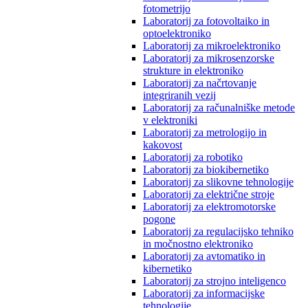
fotometrijo
Laboratorij za fotovoltaiko in
optoelektroniko
Laboratorij za mikroelektroniko
Laboratorij za mikrosenzorske
strukture in elektroniko
Laboratorij za načrtovanje
integriranih vezij
Laboratorij za računalniške metode
v elektroniki
Laboratorij za metrologijo in
kakovost
Laboratorij za robotiko
Laboratorij za biokibernetiko
Laboratorij za slikovne tehnologije
Laboratorij za električne stroje
Laboratorij za elektromotorske
pogone
Laboratorij za regulacijsko tehniko
in močnostno elektroniko
Laboratorij za avtomatiko in
kibernetiko
Laboratorij za strojno inteligenco
Laboratorij za informacijske
tehnologije