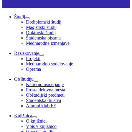
Študij
Dodiplomski študij
Magistrski študij
Doktorski študij
Študentska pisarna
Mednarodne izmenjave
Raziskovanje
Projekti
Mednarodno sodelovanje
Oprema
Ob študiju
Karierno usmerjanje
Prosta delovna mesta
Obštudijski predmeti
Študentska društva
Alumni klub FE
Knjižnica
O knjižnici
Vpis v knjižnico
Izposoja gradiv