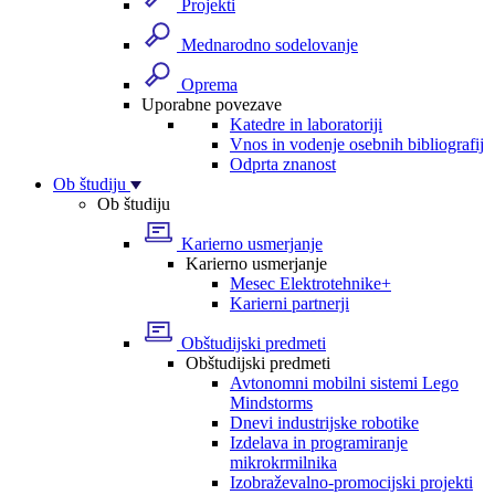
Projekti
Mednarodno sodelovanje
Oprema
Uporabne povezave
Katedre in laboratoriji
Vnos in vodenje osebnih bibliografij
Odprta znanost
Ob študiju
Ob študiju
Karierno usmerjanje
Karierno usmerjanje
Mesec Elektrotehnike+
Karierni partnerji
Obštudijski predmeti
Obštudijski predmeti
Avtonomni mobilni sistemi Lego
Mindstorms
Dnevi industrijske robotike
Izdelava in programiranje
mikrokrmilnika
Izobraževalno-promocijski projekti