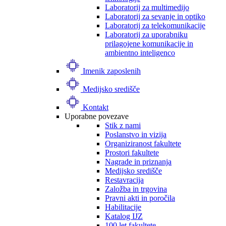
Laboratorij za multimedijo
Laboratorij za sevanje in optiko
Laboratorij za telekomunikacije
Laboratorij za uporabniku
prilagojene komunikacije in
ambientno inteligenco
Imenik zaposlenih
Medijsko središče
Kontakt
Uporabne povezave
Stik z nami
Poslanstvo in vizija
Organiziranost fakultete
Prostori fakultete
Nagrade in priznanja
Medijsko središče
Restavracija
Založba in trgovina
Pravni akti in poročila
Habilitacije
Katalog IJZ
100 let fakultete