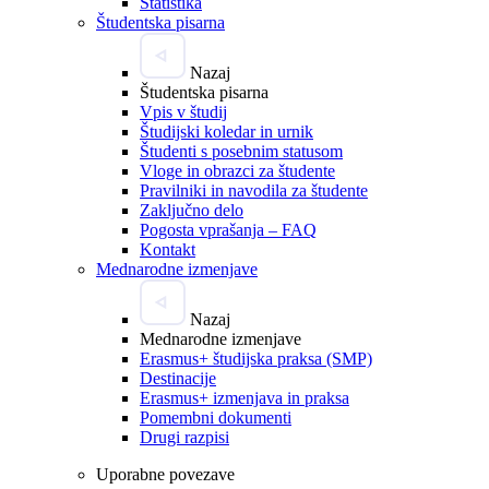
Statistika
Študentska pisarna
Nazaj
Študentska pisarna
Vpis v študij
Študijski koledar in urnik
Študenti s posebnim statusom
Vloge in obrazci za študente
Pravilniki in navodila za študente
Zaključno delo
Pogosta vprašanja – FAQ
Kontakt
Mednarodne izmenjave
Nazaj
Mednarodne izmenjave
Erasmus+ študijska praksa (SMP)
Destinacije
Erasmus+ izmenjava in praksa
Pomembni dokumenti
Drugi razpisi
Uporabne povezave