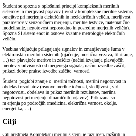
Študent se spozna s splošnimi principi kompleksnih merilnih
sistemov in merljivost pojavov (uvod v kompleksne merilne sisteme,
omejitve pri merjenju električnih in neelektričnih veličin, merljivost
parametrov v senzoričnem merjenju, merilne lestvice, matematično
modeliranje, negotovost neposredno in posredno merjenih veličin).
Spozna SI sistem enot in osnove kvantne metrologije električnih
veličin.
Vsebina vključuje prilagajanje signalov in zmanjševanje šuma v
elektronskih merilnih sistemih (ojačenje, mostična vezava, filtriranje,
…) ter plavajoče meritve in zaščito (načini izvajanja plavajočih
meritev v odvisnosti od merjenega signala, načini izvedbe zaščit,
prikazi dobre prakse izvedbe zaščite, varnost).
Študent poglobi znanje o merilni točnosti, merilni negotovost in
obdelavi rezultatov (osnove merilne točnosti, sledljivosti, viri
negotovosti, obdelava in prikaz merilnih rezultatov, merilna
negotovost pri merjenju dinamičnih pojavov). Prikazana so
m erjenja po področjih (medicina, električna varnost, okolje,
energetika, …)
Cilji
Cilj predmeta Kompleksni merilni sistemi je razumeti, razširiti in