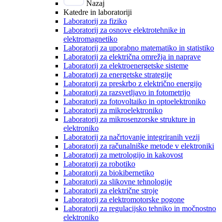
Nazaj
Katedre in laboratoriji
Laboratorij za fiziko
Laboratorij za osnove elektrotehnike in
elektromagnetiko
Laboratorij za uporabno matematiko in statistiko
Laboratorij za električna omrežja in naprave
Laboratorij za elektroenergetske sisteme
Laboratorij za energetske strategije
Laboratorij za preskrbo z električno energijo
Laboratorij za razsvetljavo in fotometrijo
Laboratorij za fotovoltaiko in optoelektroniko
Laboratorij za mikroelektroniko
Laboratorij za mikrosenzorske strukture in
elektroniko
Laboratorij za načrtovanje integriranih vezij
Laboratorij za računalniške metode v elektroniki
Laboratorij za metrologijo in kakovost
Laboratorij za robotiko
Laboratorij za biokibernetiko
Laboratorij za slikovne tehnologije
Laboratorij za električne stroje
Laboratorij za elektromotorske pogone
Laboratorij za regulacijsko tehniko in močnostno
elektroniko