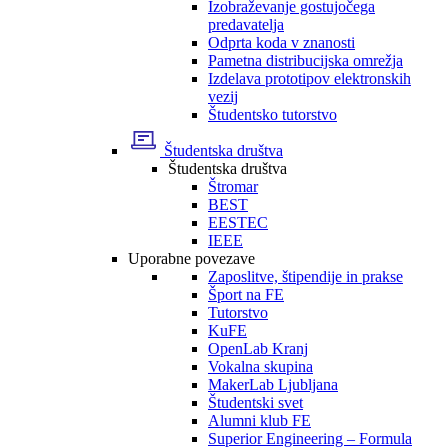
Izobraževanje gostujočega
predavatelja
Odprta koda v znanosti
Pametna distribucijska omrežja
Izdelava prototipov elektronskih
vezij
Študentsko tutorstvo
Študentska društva
Študentska društva
Štromar
BEST
EESTEC
IEEE
Uporabne povezave
Zaposlitve, štipendije in prakse
Šport na FE
Tutorstvo
KuFE
OpenLab Kranj
Vokalna skupina
MakerLab Ljubljana
Študentski svet
Alumni klub FE
Superior Engineering – Formula