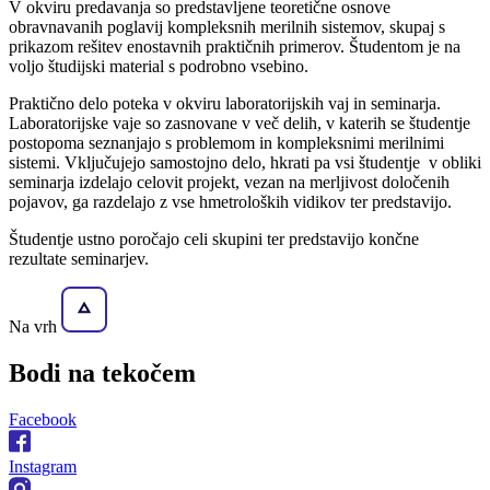
V okviru predavanja so predstavljene teoretične osnove
obravnavanih poglavij kompleksnih merilnih sistemov, skupaj s
prikazom rešitev enostavnih praktičnih primerov. Študentom je na
voljo študijski material s podrobno vsebino.
Praktično delo poteka v okviru laboratorijskih vaj in seminarja.
Laboratorijske vaje so zasnovane v več delih, v katerih se študentje
postopoma seznanjajo s problemom in kompleksnimi merilnimi
sistemi. Vključujejo samostojno delo, hkrati pa vsi študentje v obliki
seminarja izdelajo celovit projekt, vezan na merljivost določenih
pojavov, ga razdelajo z vse hmetroloških vidikov ter predstavijo.
Študentje ustno poročajo celi skupini ter predstavijo končne
rezultate seminarjev.
Na vrh
Bodi na
tekočem
Facebook
Instagram