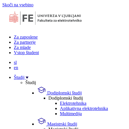
Skoči na vsebino
Za zaposlene
Za partnerje
Za mlade
Vstop študent
sl
en
Študij
Študij
Dodiplomski študij
Dodiplomski študij
Elektrotehnika
Aplikativna elektrotehnika
Multimedija
Magistrski študij