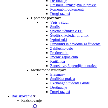
Destinacije
Erasmus+ izmenjava in praksa
Pomembni dokumenti
Drugi razpisi
Uporabne povezave
Vpis v študij
Studis
Spletna učilnica e.FE
Študijski koledar in urnik
Izpitni roki
Pravilniki in navodila za študente
Zaključno delo
Predmetniki
Imenik zaposlenih
Knjižnica
Zaposlitve, štipendije in prakse
Mednarodne izmenjave
Erasmus+
Študijska praksa
Exchange Students Guide
Destinacije
Drugi razpisi
Raziskovanje
Raziskovanje