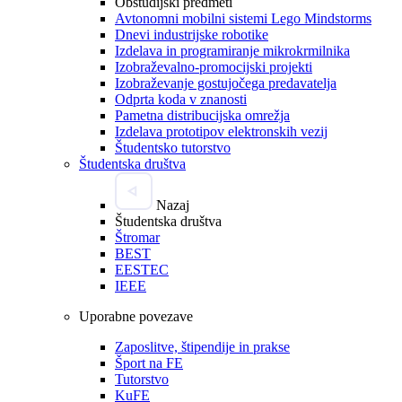
Obštudijski predmeti
Avtonomni mobilni sistemi Lego Mindstorms
Dnevi industrijske robotike
Izdelava in programiranje mikrokrmilnika
Izobraževalno-promocijski projekti
Izobraževanje gostujočega predavatelja
Odprta koda v znanosti
Pametna distribucijska omrežja
Izdelava prototipov elektronskih vezij
Študentsko tutorstvo
Študentska društva
Nazaj
Študentska društva
Štromar
BEST
EESTEC
IEEE
Uporabne povezave
Zaposlitve, štipendije in prakse
Šport na FE
Tutorstvo
KuFE