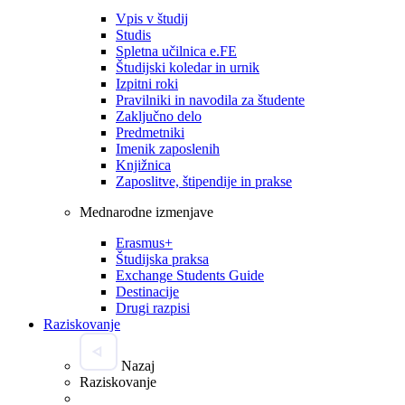
Vpis v študij
Studis
Spletna učilnica e.FE
Študijski koledar in urnik
Izpitni roki
Pravilniki in navodila za študente
Zaključno delo
Predmetniki
Imenik zaposlenih
Knjižnica
Zaposlitve, štipendije in prakse
Mednarodne izmenjave
Erasmus+
Študijska praksa
Exchange Students Guide
Destinacije
Drugi razpisi
Raziskovanje
Nazaj
Raziskovanje