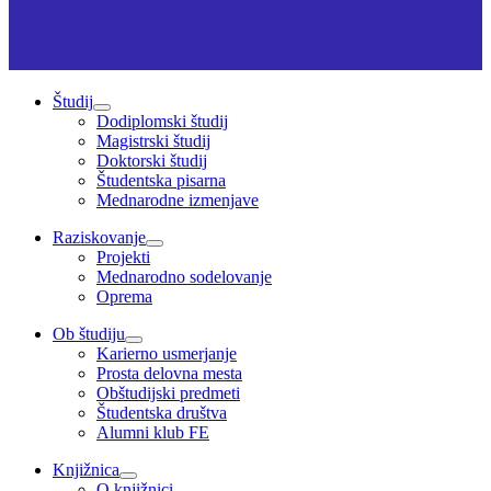
Študij
Dodiplomski študij
Magistrski študij
Doktorski študij
Študentska pisarna
Mednarodne izmenjave
Raziskovanje
Projekti
Mednarodno sodelovanje
Oprema
Ob študiju
Karierno usmerjanje
Prosta delovna mesta
Obštudijski predmeti
Študentska društva
Alumni klub FE
Knjižnica
O knjižnici