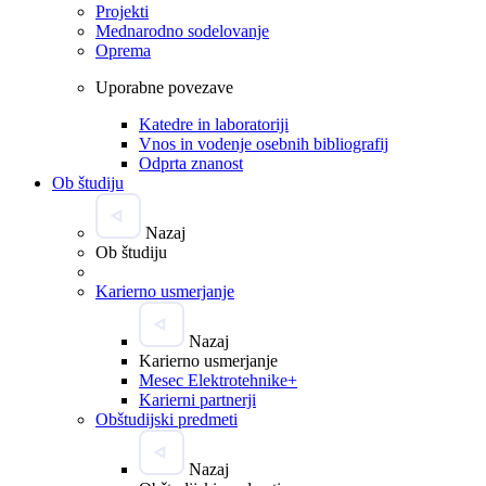
Projekti
Mednarodno sodelovanje
Oprema
Uporabne povezave
Katedre in laboratoriji
Vnos in vodenje osebnih bibliografij
Odprta znanost
Ob študiju
Nazaj
Ob študiju
Karierno usmerjanje
Nazaj
Karierno usmerjanje
Mesec Elektrotehnike+
Karierni partnerji
Obštudijski predmeti
Nazaj