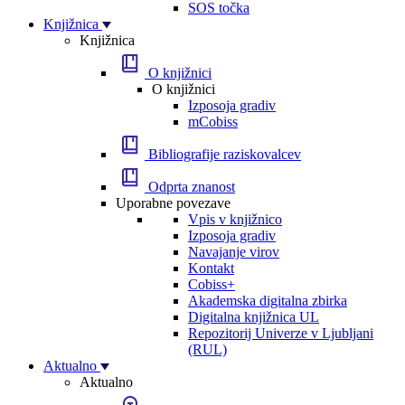
SOS točka
Knjižnica
Knjižnica
O knjižnici
O knjižnici
Izposoja gradiv
mCobiss
Bibliografije raziskovalcev
Odprta znanost
Uporabne povezave
Vpis v knjižnico
Izposoja gradiv
Navajanje virov
Kontakt
Cobiss+
Akademska digitalna zbirka
Digitalna knjižnica UL
Repozitorij Univerze v Ljubljani
(RUL)
Aktualno
Aktualno