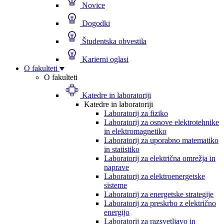
Novice
Dogodki
Študentska obvestila
Karierni oglasi
O fakulteti
O fakulteti
Katedre in laboratoriji
Katedre in laboratoriji
Laboratorij za fiziko
Laboratorij za osnove elektrotehnike
in elektromagnetiko
Laboratorij za uporabno matematiko
in statistiko
Laboratorij za električna omrežja in
naprave
Laboratorij za elektroenergetske
sisteme
Laboratorij za energetske strategije
Laboratorij za preskrbo z električno
energijo
Laboratorij za razsvetljavo in