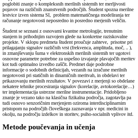
poglobiti znanje o kompleksnih merilnih sistemih ter merljivosti
pojavov na različnih znanstvenih področjih. Študent spozna merilne
lestvice izven sistema SI, problem matematičnega modeliranja ter
računanje negotovosti neposredno in posredno merjenih veličin.
Študent se seznani z osnovami kvantne metrologije, trenutnim
stanjem in prihodnjim razvojem glede na konkretne raziskovalne
projekte. V sklopu predmeta študent proučuje zahteve, prisotne pri
prilagajanju signalov različnih vrst (frekvenca, amplituda, moč, .. ),
in zmanjševanju šuma v elektronskih merilnih sistemih ter ugotovi
osnovne parametre potrebne za uspešno izvajanje plavajočih meritev
kot tudi optimalno izvedbo zaščit. Predmet daje podrobne
informacije o sodobnih definicijah, vezanih na izračune merilnih
negotovosti pri statičnih in dinamičnih meritvah, in obdelavi ter
prikazovanju merilnih rezultatov. V povezavi z merjenji so obdelane
nekatere tehnike procesiranja signalov (korelacije, avtokorelacije…)
ter implementacija ustrezne merilne instrumentacije. Pridobljeno
znanje je vezano tako na klasična fizikalna področja, zagotavlja pa
tudi osnovo senzoričnim merjenjem oziroma interdisciplinarnim
pristopom na področjih človeškega zaznavanja v npr. medicini in
okolju, na področju izdelkov in storitev, psiho-socialnih vplivov itd.
Metode poučevanja in učenja