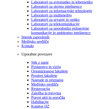
Laboratorij za avtomatiko in kibernetiko
Laboratorij za strojno inteligenco
Laboratorij za informacijske tehnologije
Laboratorij za multimedijo
Laboratorij za sevanje in optiko
Laboratorij za telekomunikacije
Laboratorij za uporabniku prilagojene
komunikacije in ambientno inteligenco
Imenik zaposlenih
Medijsko središče
Kontakt
Uporabne povezave
Stik z nami
Poslanstvo in vizija
Organiziranost fakultete
Prostori fakultete
Nagrade in priznanja
Medijsko središče
Restavracija
Založba in trgovina
Pravni akti in poročila
Habilitacije
Katalog IJZ