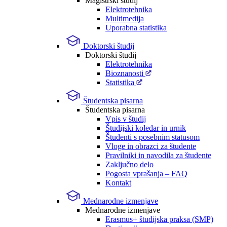
Magistrski študij
Elektrotehnika
Multimedija
Uporabna statistika
Doktorski študij
Doktorski študij
Elektrotehnika
Bioznanosti
Statistika
Študentska pisarna
Študentska pisarna
Vpis v študij
Študijski koledar in urnik
Študenti s posebnim statusom
Vloge in obrazci za študente
Pravilniki in navodila za študente
Zaključno delo
Pogosta vprašanja – FAQ
Kontakt
Mednarodne izmenjave
Mednarodne izmenjave
Erasmus+ študijska praksa (SMP)