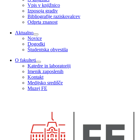
Vpis v knjižnico
Izposoja gradiv
Bibliografije raziskovalcev
Odprta znanost
Aktualno
Novice
Dogodki
Študentska obvestila
O fakulteti
Katedre in laboratoriji
Imenik zaposlenih
Kontakt
Medijsko središče
Muzej FE