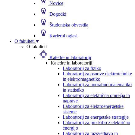
Novice
Dogodki
Študentska obvestila
Karierni oglasi
O fakulteti
O fakulteti
Katedre in laboratoriji
Katedre in laboratoriji
Laboratorij za fiziko
Laboratorij za osnove elektrotehnike
in elektromagnetiko
Laboratorij za uporabno matematiko
in statistiko
Laboratorij za električna omrežja in
naprave
Laboratorij za elektroenergetske
sisteme
Laboratorij za energetske strategije
Laboratorij za preskrbo z električno
energijo
Laboratorij za razsvetljavo in