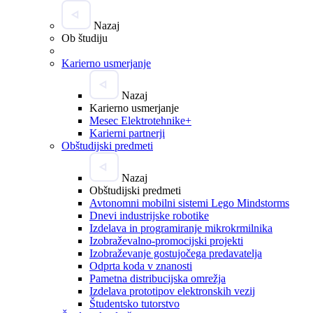
Nazaj
Ob študiju
Karierno usmerjanje
Nazaj
Karierno usmerjanje
Mesec Elektrotehnike+
Karierni partnerji
Obštudijski predmeti
Nazaj
Obštudijski predmeti
Avtonomni mobilni sistemi Lego Mindstorms
Dnevi industrijske robotike
Izdelava in programiranje mikrokrmilnika
Izobraževalno-promocijski projekti
Izobraževanje gostujočega predavatelja
Odprta koda v znanosti
Pametna distribucijska omrežja
Izdelava prototipov elektronskih vezij
Študentsko tutorstvo