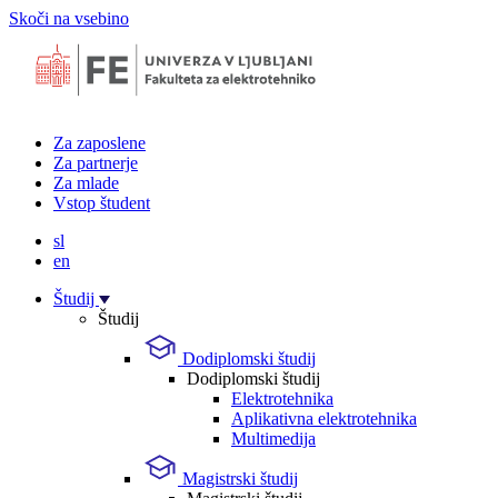
Skoči na vsebino
Za zaposlene
Za partnerje
Za mlade
Vstop študent
sl
en
Študij
Študij
Dodiplomski študij
Dodiplomski študij
Elektrotehnika
Aplikativna elektrotehnika
Multimedija
Magistrski študij