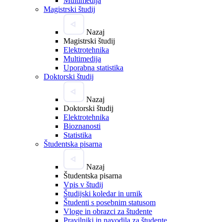
Multimedija
Magistrski študij
Nazaj
Magistrski študij
Elektrotehnika
Multimedija
Uporabna statistika
Doktorski študij
Nazaj
Doktorski študij
Elektrotehnika
Bioznanosti
Statistika
Študentska pisarna
Nazaj
Študentska pisarna
Vpis v študij
Študijski koledar in urnik
Študenti s posebnim statusom
Vloge in obrazci za študente
Pravilniki in navodila za študente