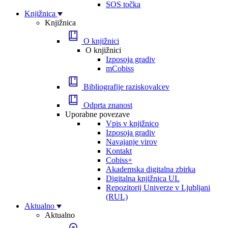
SOS točka
Knjižnica
Knjižnica
O knjižnici
O knjižnici
Izposoja gradiv
mCobiss
Bibliografije raziskovalcev
Odprta znanost
Uporabne povezave
Vpis v knjižnico
Izposoja gradiv
Navajanje virov
Kontakt
Cobiss+
Akademska digitalna zbirka
Digitalna knjižnica UL
Repozitorij Univerze v Ljubljani
(RUL)
Aktualno
Aktualno