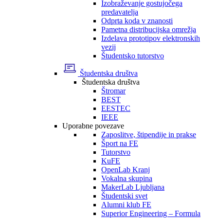
Izobraževanje gostujočega
predavatelja
Odprta koda v znanosti
Pametna distribucijska omrežja
Izdelava prototipov elektronskih
vezij
Študentsko tutorstvo
Študentska društva
Študentska društva
Štromar
BEST
EESTEC
IEEE
Uporabne povezave
Zaposlitve, štipendije in prakse
Šport na FE
Tutorstvo
KuFE
OpenLab Kranj
Vokalna skupina
MakerLab Ljubljana
Študentski svet
Alumni klub FE
Superior Engineering – Formula