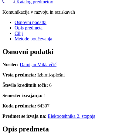
Katalog predmetov
Komunikacija v razvoju in raziskavah
Osnovni podatki
Opis predmeta
Cilji
Metode poučevanja
Osnovni podatki
Nosilec:
Damijan Miklavčič
Vrsta predmeta:
Izbirni-splošni
Število kreditnih točk:
6
Semester izvajanja:
1
Koda predmeta:
64307
Predmet se izvaja na:
Elektrotehnika 2. stopnja
Opis predmeta