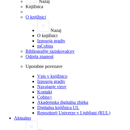
Nazaj
Knjižnica
O knjižnici
Nazaj
O knjižnici
Izposoja gradiv
mCobiss
Bibliografije raziskovalcev
Odprta znanost
Uporabne povezave
Vpis v knjižnico
Izposoja gradiv
Navajanje virov
Kontakt
Cobiss+
Akademska digitalna zbirka
Digitalna knjižnica UL
Repozitorij Univerze v Ljubljani (RUL)
Aktualno