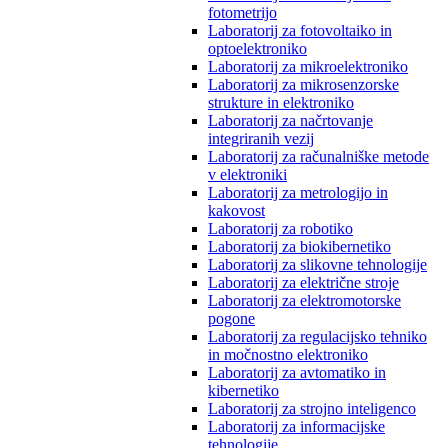
fotometrijo
Laboratorij za fotovoltaiko in
optoelektroniko
Laboratorij za mikroelektroniko
Laboratorij za mikrosenzorske
strukture in elektroniko
Laboratorij za načrtovanje
integriranih vezij
Laboratorij za računalniške metode
v elektroniki
Laboratorij za metrologijo in
kakovost
Laboratorij za robotiko
Laboratorij za biokibernetiko
Laboratorij za slikovne tehnologije
Laboratorij za električne stroje
Laboratorij za elektromotorske
pogone
Laboratorij za regulacijsko tehniko
in močnostno elektroniko
Laboratorij za avtomatiko in
kibernetiko
Laboratorij za strojno inteligenco
Laboratorij za informacijske
tehnologije