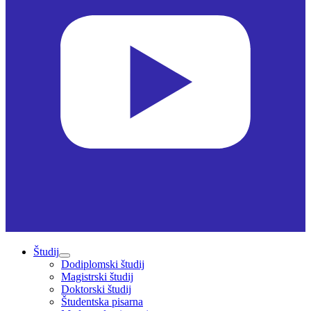
Študij
Dodiplomski študij
Magistrski študij
Doktorski študij
Študentska pisarna