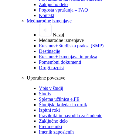
Zaključno delo
Pogosta vprašanja – FAQ
Kontakt
Mednarodne izmenjave
Nazaj
Mednarodne izmenjave
Erasmus+ študijska praksa (SMP)
Destinacije
Erasmus+ izmenjava in praksa
Pomembni dokumenti
Drugi razpisi
Uporabne povezave
Vpis v študij
Studis
Spletna učilnica e.FE
Študijski koledar in urnik
Izpitni roki
Pravilniki in navodila za študente
Zaključno delo
Predmetniki
Imenik zaposlenih