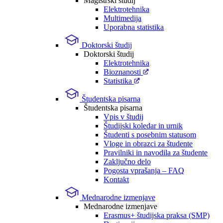
Magistrski študij
Elektrotehnika
Multimedija
Uporabna statistika
Doktorski študij
Doktorski študij
Elektrotehnika
Bioznanosti
Statistika
Študentska pisarna
Študentska pisarna
Vpis v študij
Študijski koledar in urnik
Študenti s posebnim statusom
Vloge in obrazci za študente
Pravilniki in navodila za študente
Zaključno delo
Pogosta vprašanja – FAQ
Kontakt
Mednarodne izmenjave
Mednarodne izmenjave
Erasmus+ študijska praksa (SMP)