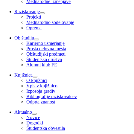
Mednarodne izmenjave
Raziskovanje
Projekti
Mednarodno sodelovanje
Oprema
Ob študiju
Karierno usmerjanje
Prosta delovna mesta
Obštudijski predmeti
Študentska društva
Alumni klub FE
Knjižnica
O knjižnici
Vpis v knjižnico
Izposoja gradiv
Bibliografije raziskovalcev
Odprta znanost
Aktualno
Novice
Dogodki
Študentska obvestila