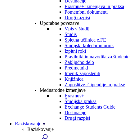
Destinacije
Erasmus+ izmenjava in praksa
Pomembni dokumenti
Drugi razpisi
Uporabne povezave
Vpis v študij
Studis
Spletna učilnica e.FE
Študijski koledar in urnik
Izpitni roki
Pravilniki in navodila za študente
Zaključno delo
Predmetniki
Imenik zaposlenih
Knjižnica
Zaposlitve, štipendije in prakse
Mednarodne izmenjave
Erasmus+
Študijska praksa
Exchange Students Guide
Destinacije
Drugi razpisi
Raziskovanje
Raziskovanje