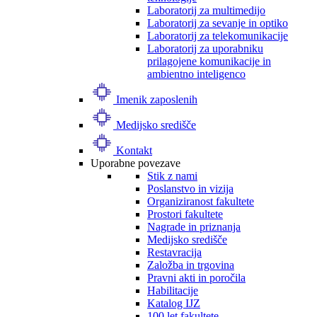
Laboratorij za multimedijo
Laboratorij za sevanje in optiko
Laboratorij za telekomunikacije
Laboratorij za uporabniku
prilagojene komunikacije in
ambientno inteligenco
Imenik zaposlenih
Medijsko središče
Kontakt
Uporabne povezave
Stik z nami
Poslanstvo in vizija
Organiziranost fakultete
Prostori fakultete
Nagrade in priznanja
Medijsko središče
Restavracija
Založba in trgovina
Pravni akti in poročila
Habilitacije
Katalog IJZ
100 let fakultete