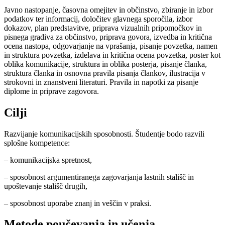
Javno nastopanje, časovna omejitev in občinstvo, zbiranje in izbor
podatkov ter informacij, določitev glavnega sporočila, izbor
dokazov, plan predstavitve, priprava vizualnih pripomočkov in
pisnega gradiva za občinstvo, priprava govora, izvedba in kritična
ocena nastopa, odgovarjanje na vprašanja, pisanje povzetka, namen
in struktura povzetka, izdelava in kritična ocena povzetka, poster kot
oblika komunikacije, struktura in oblika posterja, pisanje članka,
struktura članka in osnovna pravila pisanja člankov, ilustracija v
strokovni in znanstveni literaturi. Pravila in napotki za pisanje
diplome in priprave zagovora.
Cilji
Razvijanje komunikacijskih sposobnosti. Študentje bodo razvili
splošne kompetence:
– komunikacijska spretnost,
– sposobnost argumentiranega zagovarjanja lastnih stališč in
upoštevanje stališč drugih,
– sposobnost uporabe znanj in veščin v praksi.
Metode poučevanja in učenja