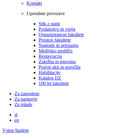
Kontakt
Uporabne povezave
Stik z nami
Poslanstvo in vizija
Organiziranost fakultete
Prostori fakultete
Nagrade in priznanja
Medijsko središče
Restavracija
Založba in trgovina
Pravni akti in poročila
Habilitacije
Katalog IJZ
100 let fakultete
Za zaposlene
Za partnerje
Za mlade
sl
en
Vstop študent