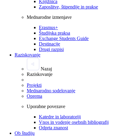
Knjižnica
Zaposlitve, štipendije in prakse
Mednarodne izmenjave
Erasmus+
Študijska praksa
Exchange Students Guide
Destinacije
Drugi razpisi
Raziskovanje
Nazaj
Raziskovanje
Projekti
Mednarodno sodelovanje
Oprema
Uporabne povezave
Katedre in laboratoriji
Vnos in vodenje osebnih bibliografij
Odprta znanost
Ob študiju