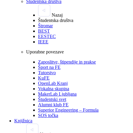
Študentska društva
Nazaj
Študentska društva
Štromar
BEST
EESTEC
IEEE
Uporabne povezave
Zaposlitve, štipendije in prakse
Šport na FE
Tutorstvo
KuFE
OpenLab Kranj
Vokalna skupina
MakerLab Ljubljana
Študentski svet
Alumni klub FE
Superior Engineering – Formula
SOS točka
Knjižnica