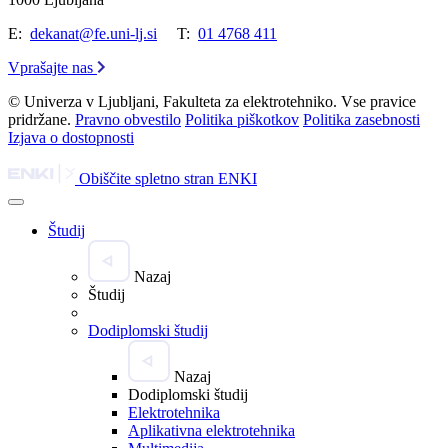
E:
dekanat@fe.uni-lj.si
T:
01 4768 411
Vprašajte nas
© Univerza v Ljubljani, Fakulteta za elektrotehniko. Vse pravice
pridržane.
Pravno obvestilo
Politika piškotkov
Politika zasebnosti
Izjava o dostopnosti
Obiščite spletno stran ENKI
Študij
Nazaj
Študij
Dodiplomski študij
Nazaj
Dodiplomski študij
Elektrotehnika
Aplikativna elektrotehnika