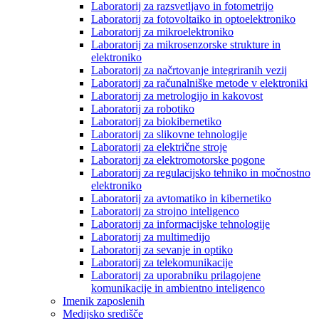
Laboratorij za razsvetljavo in fotometrijo
Laboratorij za fotovoltaiko in optoelektroniko
Laboratorij za mikroelektroniko
Laboratorij za mikrosenzorske strukture in
elektroniko
Laboratorij za načrtovanje integriranih vezij
Laboratorij za računalniške metode v elektroniki
Laboratorij za metrologijo in kakovost
Laboratorij za robotiko
Laboratorij za biokibernetiko
Laboratorij za slikovne tehnologije
Laboratorij za električne stroje
Laboratorij za elektromotorske pogone
Laboratorij za regulacijsko tehniko in močnostno
elektroniko
Laboratorij za avtomatiko in kibernetiko
Laboratorij za strojno inteligenco
Laboratorij za informacijske tehnologije
Laboratorij za multimedijo
Laboratorij za sevanje in optiko
Laboratorij za telekomunikacije
Laboratorij za uporabniku prilagojene
komunikacije in ambientno inteligenco
Imenik zaposlenih
Medijsko središče