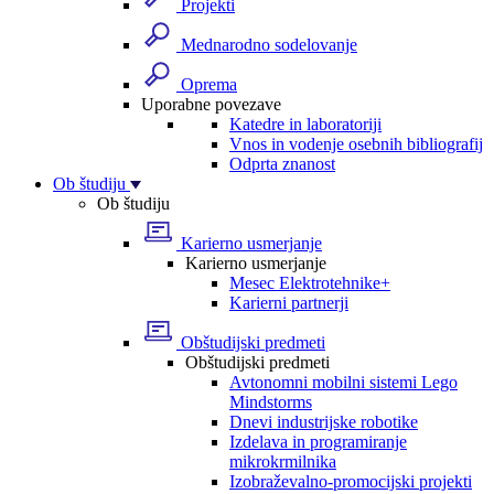
Projekti
Mednarodno sodelovanje
Oprema
Uporabne povezave
Katedre in laboratoriji
Vnos in vodenje osebnih bibliografij
Odprta znanost
Ob študiju
Ob študiju
Karierno usmerjanje
Karierno usmerjanje
Mesec Elektrotehnike+
Karierni partnerji
Obštudijski predmeti
Obštudijski predmeti
Avtonomni mobilni sistemi Lego
Mindstorms
Dnevi industrijske robotike
Izdelava in programiranje
mikrokrmilnika
Izobraževalno-promocijski projekti