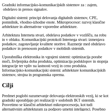
Gradniki informacijsko-komunikacijskih sistemov za : zajem,
obdelavo in prenos signalov.
Digitalni sistemi: principi delovanja digitalnih sistemov, CPE,
pomnilnik, vhodno-izhodne enote. Mikroprocesor: razvoj klasične
arhitekture in alternativne vzporedne arhitekture.
Arhitektura Interneta stvari, obdelava podatkov v vozlišču, na robu
in v oblaku. Komunikacijski protokoli Internega stvari: izmenjava
podatkov, zagotavljanje kvalitete storitve. Razmerje med obdelavo
podatkov in prenosom podatkov v mobilnih sistemih.
Uporabniška elektronika in vgrajeni sistemi: optimizacija porabe
moči, življenjska doba produkta, optimizacija podsklopov in stopnja
integracije ter vpliv na lastnosti vezij in ceno produkta.
Informacijsko-komunikacijski sistemi: arhitekture komunikacijskih
sistemov, strojna in programska oprema.
Cilji
Predmet poglobi razumevanje delovanja elektronskih vezij, ki se kot
gradniki uporabljajo pri realizaciji v sodobnih IKT sistemih.
Posvetimo se klasični arhitekturi mikroprocesorja, kot tudi
alternativnim arhitekturam za podporo umetni inteligenci. Posebno