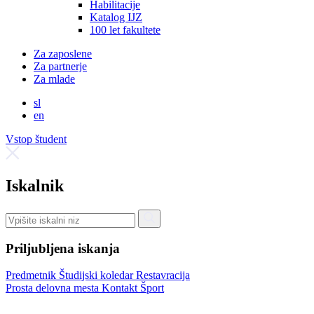
Habilitacije
Katalog IJZ
100 let fakultete
Za zaposlene
Za partnerje
Za mlade
sl
en
Vstop študent
Iskalnik
Priljubljena iskanja
Predmetnik
Študijski koledar
Restavracija
Prosta delovna mesta
Kontakt
Šport