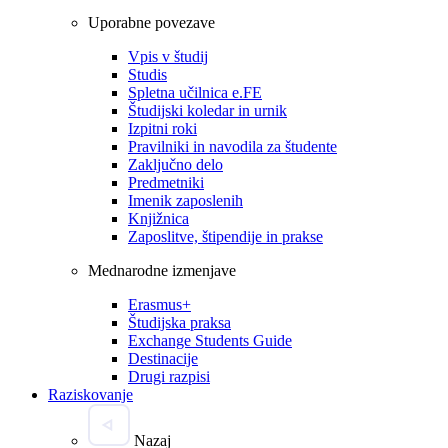
Uporabne povezave
Vpis v študij
Studis
Spletna učilnica e.FE
Študijski koledar in urnik
Izpitni roki
Pravilniki in navodila za študente
Zaključno delo
Predmetniki
Imenik zaposlenih
Knjižnica
Zaposlitve, štipendije in prakse
Mednarodne izmenjave
Erasmus+
Študijska praksa
Exchange Students Guide
Destinacije
Drugi razpisi
Raziskovanje
Nazaj