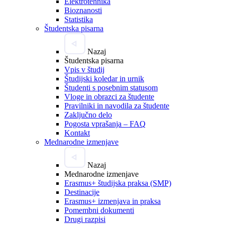
Elektrotehnika
Bioznanosti
Statistika
Študentska pisarna
Nazaj
Študentska pisarna
Vpis v študij
Študijski koledar in urnik
Študenti s posebnim statusom
Vloge in obrazci za študente
Pravilniki in navodila za študente
Zaključno delo
Pogosta vprašanja – FAQ
Kontakt
Mednarodne izmenjave
Nazaj
Mednarodne izmenjave
Erasmus+ študijska praksa (SMP)
Destinacije
Erasmus+ izmenjava in praksa
Pomembni dokumenti
Drugi razpisi