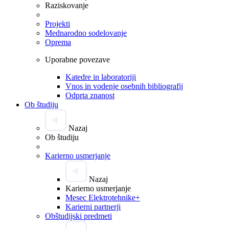
Raziskovanje
Projekti
Mednarodno sodelovanje
Oprema
Uporabne povezave
Katedre in laboratoriji
Vnos in vodenje osebnih bibliografij
Odprta znanost
Ob študiju
Nazaj
Ob študiju
Karierno usmerjanje
Nazaj
Karierno usmerjanje
Mesec Elektrotehnike+
Karierni partnerji
Obštudijski predmeti