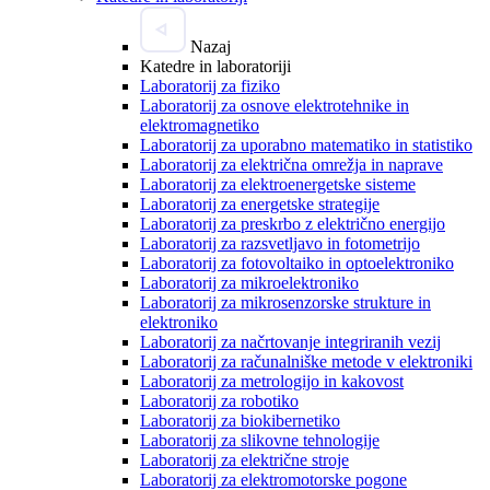
Nazaj
Katedre in laboratoriji
Laboratorij za fiziko
Laboratorij za osnove elektrotehnike in
elektromagnetiko
Laboratorij za uporabno matematiko in statistiko
Laboratorij za električna omrežja in naprave
Laboratorij za elektroenergetske sisteme
Laboratorij za energetske strategije
Laboratorij za preskrbo z električno energijo
Laboratorij za razsvetljavo in fotometrijo
Laboratorij za fotovoltaiko in optoelektroniko
Laboratorij za mikroelektroniko
Laboratorij za mikrosenzorske strukture in
elektroniko
Laboratorij za načrtovanje integriranih vezij
Laboratorij za računalniške metode v elektroniki
Laboratorij za metrologijo in kakovost
Laboratorij za robotiko
Laboratorij za biokibernetiko
Laboratorij za slikovne tehnologije
Laboratorij za električne stroje
Laboratorij za elektromotorske pogone