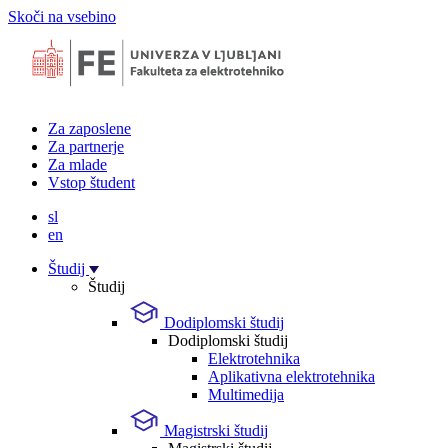
Skoči na vsebino
Za zaposlene
Za partnerje
Za mlade
Vstop študent
sl
en
Študij
Študij
Dodiplomski študij
Dodiplomski študij
Elektrotehnika
Aplikativna elektrotehnika
Multimedija
Magistrski študij