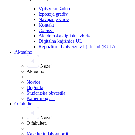
Vpis v knjižnico
Izposoja gradiv
Navajanje virov
Kontakt
Cobiss+
Akademska digitalna zbirka
Digitalna knjižnica UL
Repozitorij Univerze v Ljubljani (RUL)
Aktualno
Nazaj
Aktualno
Novice
Dogodki
Študentska obvestila
Karierni oglasi
O fakulteti
Nazaj
O fakulteti
Katedre in laboratoriji