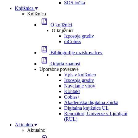
SOS točka
Knjižnica
Knjižnica
O knjižnici
O knjižnici
Izposoja gradiv
mCobiss
Bibliografije raziskovalcev
Odprta znanost
Uporabne povezave
Vpis v knjižnico
Izposoja gradiv
Navajanje virov
Kontakt
Cobiss+
Akademska digitalna zbirka
Digitalna knjižnica UL
Repozitorij Univerze v Ljubljani
(RUL)
Aktualno
Aktualno