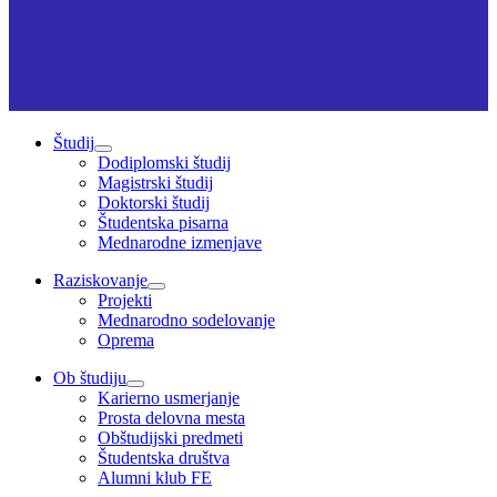
Študij
Dodiplomski študij
Magistrski študij
Doktorski študij
Študentska pisarna
Mednarodne izmenjave
Raziskovanje
Projekti
Mednarodno sodelovanje
Oprema
Ob študiju
Karierno usmerjanje
Prosta delovna mesta
Obštudijski predmeti
Študentska društva
Alumni klub FE