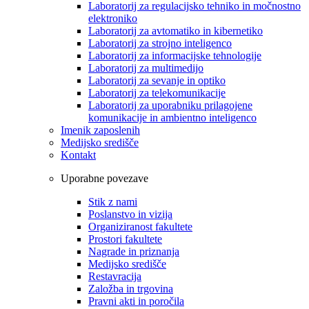
Laboratorij za regulacijsko tehniko in močnostno
elektroniko
Laboratorij za avtomatiko in kibernetiko
Laboratorij za strojno inteligenco
Laboratorij za informacijske tehnologije
Laboratorij za multimedijo
Laboratorij za sevanje in optiko
Laboratorij za telekomunikacije
Laboratorij za uporabniku prilagojene
komunikacije in ambientno inteligenco
Imenik zaposlenih
Medijsko središče
Kontakt
Uporabne povezave
Stik z nami
Poslanstvo in vizija
Organiziranost fakultete
Prostori fakultete
Nagrade in priznanja
Medijsko središče
Restavracija
Založba in trgovina
Pravni akti in poročila