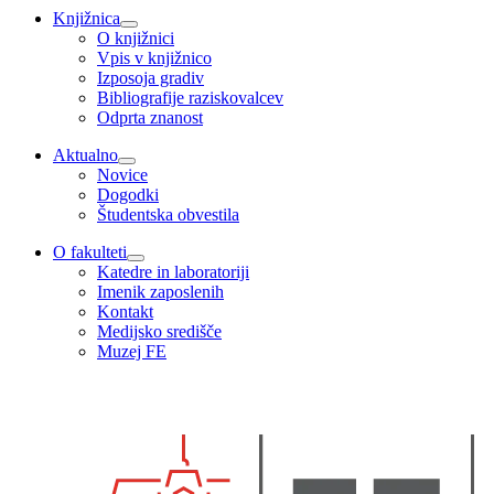
Knjižnica
O knjižnici
Vpis v knjižnico
Izposoja gradiv
Bibliografije raziskovalcev
Odprta znanost
Aktualno
Novice
Dogodki
Študentska obvestila
O fakulteti
Katedre in laboratoriji
Imenik zaposlenih
Kontakt
Medijsko središče
Muzej FE