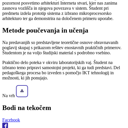
pozornost posvetimo arhitekturi Interneta stvari, kjer nas zanima
zasnova vozlišča in njegova povezava v sistem. Študent pri
predmetu izdela prototip sistema z izbrano mikroprocesorsko
arhitekturo ter ga demonstrira na določenem primeru uporabe.
Metode poučevanja in učenja
Na predavanjih so predstavljene teoretične osnove obravnavanih
poglavij skupaj s prikazom rešitev enostavnih praktičnih primerov.
Študentom je na voljo študijski material s podrobno vsebino.
Praktično delo poteka v okviru laboratorijskih vaj. Študent na
izbrano temo pripravi samostojni projekt, ki ga tudi predstavi. Del
pedagoškega procesa bo izveden s pomočjo IKT tehnologij in
možnosti, ki jih ponujajo.
Na vrh
Bodi na
tekočem
Facebook