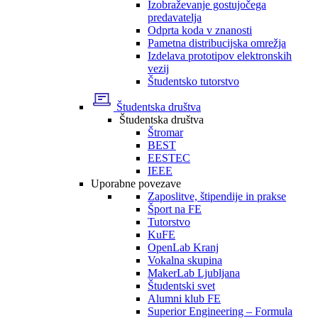
Izobraževanje gostujočega
predavatelja
Odprta koda v znanosti
Pametna distribucijska omrežja
Izdelava prototipov elektronskih
vezij
Študentsko tutorstvo
Študentska društva
Študentska društva
Štromar
BEST
EESTEC
IEEE
Uporabne povezave
Zaposlitve, štipendije in prakse
Šport na FE
Tutorstvo
KuFE
OpenLab Kranj
Vokalna skupina
MakerLab Ljubljana
Študentski svet
Alumni klub FE
Superior Engineering – Formula