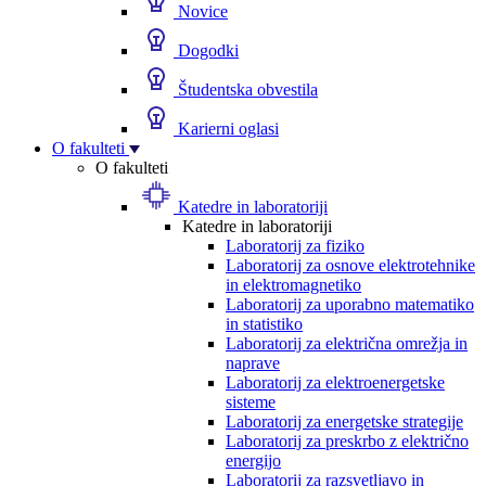
Novice
Dogodki
Študentska obvestila
Karierni oglasi
O fakulteti
O fakulteti
Katedre in laboratoriji
Katedre in laboratoriji
Laboratorij za fiziko
Laboratorij za osnove elektrotehnike
in elektromagnetiko
Laboratorij za uporabno matematiko
in statistiko
Laboratorij za električna omrežja in
naprave
Laboratorij za elektroenergetske
sisteme
Laboratorij za energetske strategije
Laboratorij za preskrbo z električno
energijo
Laboratorij za razsvetljavo in