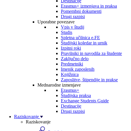
Destinacije
Erasmus+ izmenjava in praksa
Pomembni dokumenti
Drugi razpisi
Uporabne povezave
Vpis v študij
Studis
Spletna učilnica e.FE
Študijski koledar in urnik
Izpitni roki
Pravilniki in navodila za študente
Zaključno delo
Predmetniki
Imenik zaposlenih
Knjižnica
Zaposlitve, štipendije in prakse
Mednarodne izmenjave
Erasmus+
Študijska praksa
Exchange Students Guide
Destinacije
Drugi razpisi
Raziskovanje
Raziskovanje