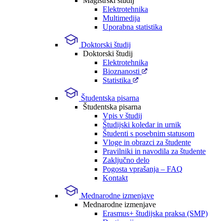
Magistrski študij
Elektrotehnika
Multimedija
Uporabna statistika
Doktorski študij
Doktorski študij
Elektrotehnika
Bioznanosti
Statistika
Študentska pisarna
Študentska pisarna
Vpis v študij
Študijski koledar in urnik
Študenti s posebnim statusom
Vloge in obrazci za študente
Pravilniki in navodila za študente
Zaključno delo
Pogosta vprašanja – FAQ
Kontakt
Mednarodne izmenjave
Mednarodne izmenjave
Erasmus+ študijska praksa (SMP)