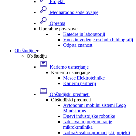
Projekti
Mednarodno sodelovanje
Oprema
Uporabne povezave
Katedre in laboratoriji
Vnos in vodenje osebnih bibliografij
Odprta znanost
Ob študiju
Ob študiju
Karierno usmerjanje
Karierno usmerjanje
Mesec Elektrotehnike+
Karierni partnerji
Obštudijski predmeti
Obštudijski predmeti
Avtonomni mobilni sistemi Lego
Mindstorms
Dnevi industrijske robotike
Izdelava in programiranje
mikrokrmilnika
Izobraževalno-promocijski projekti