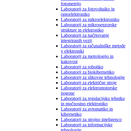
fotometrijo
Laboratorij za fotovoltaiko in
optoelektroniko
Laboratorij za mikroelektroniko
Laboratorij za mikrosenzorske
strukture in elektroniko
Laboratorij za načrtovanje
integriranih vezij
Laboratorij za računalniške metode
v elektroniki
Laboratorij za metrologijo in
kakovost
Laboratorij za robotiko
Laboratorij za biokibernetiko
Laboratorij za slikovne tehnologije
Laboratorij za električne stroje
Laboratorij za elektromotorske
pogone
Laboratorij za regulacijsko tehniko
in močnostno elektroniko
Laboratorij za avtomatiko in
kibernetiko
Laboratorij za strojno inteligenco
Laboratorij za informacijske
tehnologije