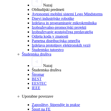
Nazaj
Obštudijski predmeti
Avtonomni mobilni sistemi Lego Mindstorms
Dnevi industrijske robotike
Izdelava in programiranje mikrokrmilnika
Izobraževalno-promocijski projekti
Izobraževanje gostujočega predavatelja
Odprta koda v znanosti
Pametna distribucijska omrežja
Izdelava prototipov elektronskih vezij
Študentsko tutorstvo
Študentska društva
Nazaj
Študentska društva
Štromar
BEST
EESTEC
IEEE
Uporabne povezave
Zaposlitve, štipendije in prakse
Šport na FE