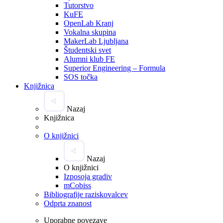
Tutorstvo
KuFE
OpenLab Kranj
Vokalna skupina
MakerLab Ljubljana
Študentski svet
Alumni klub FE
Superior Engineering – Formula
SOS točka
Knjižnica
Nazaj
Knjižnica
O knjižnici
Nazaj
O knjižnici
Izposoja gradiv
mCobiss
Bibliografije raziskovalcev
Odprta znanost
Uporabne povezave