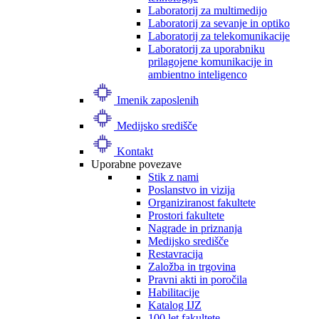
Laboratorij za multimedijo
Laboratorij za sevanje in optiko
Laboratorij za telekomunikacije
Laboratorij za uporabniku
prilagojene komunikacije in
ambientno inteligenco
Imenik zaposlenih
Medijsko središče
Kontakt
Uporabne povezave
Stik z nami
Poslanstvo in vizija
Organiziranost fakultete
Prostori fakultete
Nagrade in priznanja
Medijsko središče
Restavracija
Založba in trgovina
Pravni akti in poročila
Habilitacije
Katalog IJZ
100 let fakultete