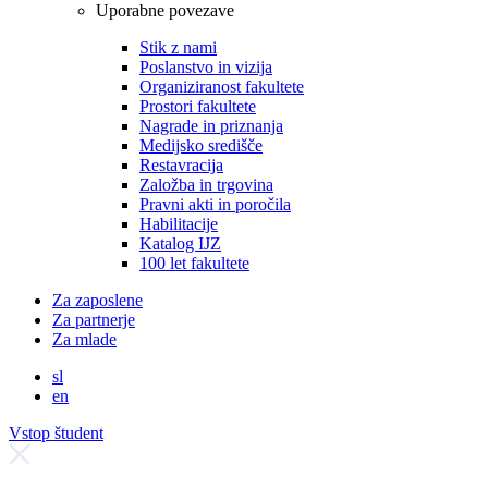
Uporabne povezave
Stik z nami
Poslanstvo in vizija
Organiziranost fakultete
Prostori fakultete
Nagrade in priznanja
Medijsko središče
Restavracija
Založba in trgovina
Pravni akti in poročila
Habilitacije
Katalog IJZ
100 let fakultete
Za zaposlene
Za partnerje
Za mlade
sl
en
Vstop študent