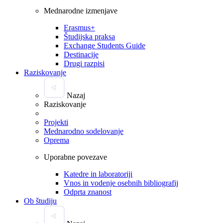
Mednarodne izmenjave
Erasmus+
Študijska praksa
Exchange Students Guide
Destinacije
Drugi razpisi
Raziskovanje
Nazaj
Raziskovanje
Projekti
Mednarodno sodelovanje
Oprema
Uporabne povezave
Katedre in laboratoriji
Vnos in vodenje osebnih bibliografij
Odprta znanost
Ob študiju