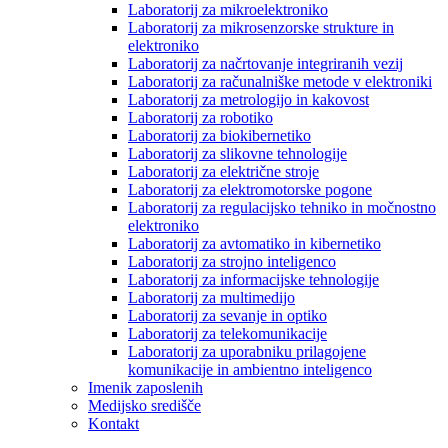
Laboratorij za mikroelektroniko
Laboratorij za mikrosenzorske strukture in
elektroniko
Laboratorij za načrtovanje integriranih vezij
Laboratorij za računalniške metode v elektroniki
Laboratorij za metrologijo in kakovost
Laboratorij za robotiko
Laboratorij za biokibernetiko
Laboratorij za slikovne tehnologije
Laboratorij za električne stroje
Laboratorij za elektromotorske pogone
Laboratorij za regulacijsko tehniko in močnostno
elektroniko
Laboratorij za avtomatiko in kibernetiko
Laboratorij za strojno inteligenco
Laboratorij za informacijske tehnologije
Laboratorij za multimedijo
Laboratorij za sevanje in optiko
Laboratorij za telekomunikacije
Laboratorij za uporabniku prilagojene
komunikacije in ambientno inteligenco
Imenik zaposlenih
Medijsko središče
Kontakt