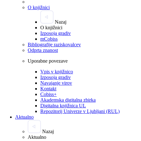
O knjižnici
Nazaj
O knjižnici
Izposoja gradiv
mCobiss
Bibliografije raziskovalcev
Odprta znanost
Uporabne povezave
Vpis v knjižnico
Izposoja gradiv
Navajanje virov
Kontakt
Cobiss+
Akademska digitalna zbirka
Digitalna knjižnica UL
Repozitorij Univerze v Ljubljani (RUL)
Aktualno
Nazaj
Aktualno