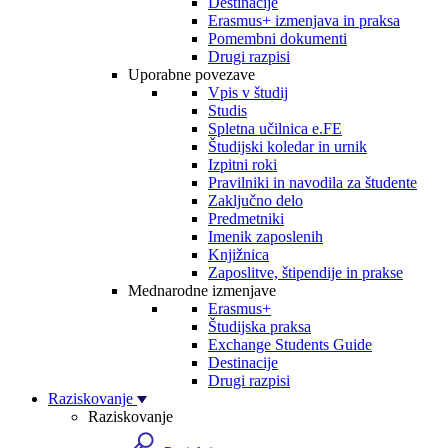
Destinacije
Erasmus+ izmenjava in praksa
Pomembni dokumenti
Drugi razpisi
Uporabne povezave
Vpis v študij
Studis
Spletna učilnica e.FE
Študijski koledar in urnik
Izpitni roki
Pravilniki in navodila za študente
Zaključno delo
Predmetniki
Imenik zaposlenih
Knjižnica
Zaposlitve, štipendije in prakse
Mednarodne izmenjave
Erasmus+
Študijska praksa
Exchange Students Guide
Destinacije
Drugi razpisi
Raziskovanje
Raziskovanje