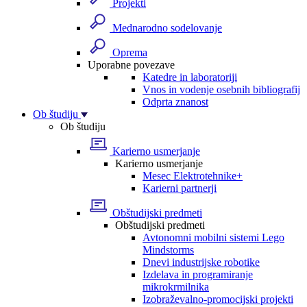
Projekti
Mednarodno sodelovanje
Oprema
Uporabne povezave
Katedre in laboratoriji
Vnos in vodenje osebnih bibliografij
Odprta znanost
Ob študiju
Ob študiju
Karierno usmerjanje
Karierno usmerjanje
Mesec Elektrotehnike+
Karierni partnerji
Obštudijski predmeti
Obštudijski predmeti
Avtonomni mobilni sistemi Lego
Mindstorms
Dnevi industrijske robotike
Izdelava in programiranje
mikrokrmilnika
Izobraževalno-promocijski projekti