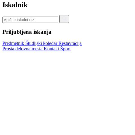
Iskalnik
Priljubljena iskanja
Predmetnik
Študijski koledar
Restavracija
Prosta delovna mesta
Kontakt
Šport