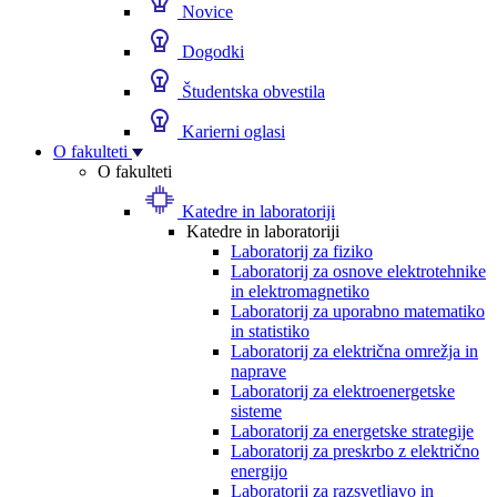
Novice
Dogodki
Študentska obvestila
Karierni oglasi
O fakulteti
O fakulteti
Katedre in laboratoriji
Katedre in laboratoriji
Laboratorij za fiziko
Laboratorij za osnove elektrotehnike
in elektromagnetiko
Laboratorij za uporabno matematiko
in statistiko
Laboratorij za električna omrežja in
naprave
Laboratorij za elektroenergetske
sisteme
Laboratorij za energetske strategije
Laboratorij za preskrbo z električno
energijo
Laboratorij za razsvetljavo in