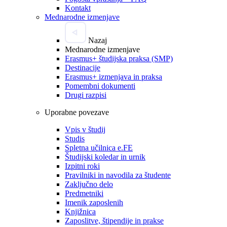
Kontakt
Mednarodne izmenjave
Nazaj
Mednarodne izmenjave
Erasmus+ študijska praksa (SMP)
Destinacije
Erasmus+ izmenjava in praksa
Pomembni dokumenti
Drugi razpisi
Uporabne povezave
Vpis v študij
Studis
Spletna učilnica e.FE
Študijski koledar in urnik
Izpitni roki
Pravilniki in navodila za študente
Zaključno delo
Predmetniki
Imenik zaposlenih
Knjižnica
Zaposlitve, štipendije in prakse