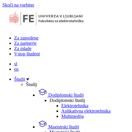
Skoči na vsebino
Za zaposlene
Za partnerje
Za mlade
Vstop študent
sl
en
Študij
Študij
Dodiplomski študij
Dodiplomski študij
Elektrotehnika
Aplikativna elektrotehnika
Multimedija
Magistrski študij