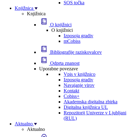
SOS točka
Knjižnica
Knjižnica
O knjižnici
O knjižnici
Izposoja gradiv
mCobiss
Bibliografije raziskovalcev
Odprta znanost
Uporabne povezave
Vpis v knjižnico
Izposoja gradiv
Navajanje virov
Kontakt
Cobiss+
Akademska digitalna zbirka
Digitalna knjižnica UL
Repozitorij Univerze v Ljubljani
(RUL)
Aktualno
Aktualno