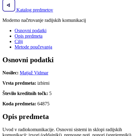
Katalog predmetov
Moderno načrtovanje radijskih komunikacij
Osnovni podatki
Opis predmeta
Cilji
Metode poučevanja
Osnovni podatki
Nosilec:
Matjaž Vidmar
Vrsta predmeta:
izbirni
Število kreditnih točk:
5
Koda predmeta:
64875
Opis predmeta
Uvod v radiokomunikacije. Osnovni sistemi in sklopi radijskih
komunikacij: izvori (oddajniki), prenosne poti, ponori (sprejemniki),