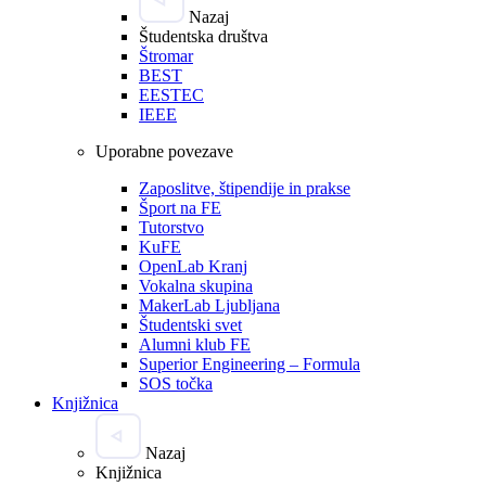
Nazaj
Študentska društva
Štromar
BEST
EESTEC
IEEE
Uporabne povezave
Zaposlitve, štipendije in prakse
Šport na FE
Tutorstvo
KuFE
OpenLab Kranj
Vokalna skupina
MakerLab Ljubljana
Študentski svet
Alumni klub FE
Superior Engineering – Formula
SOS točka
Knjižnica
Nazaj
Knjižnica