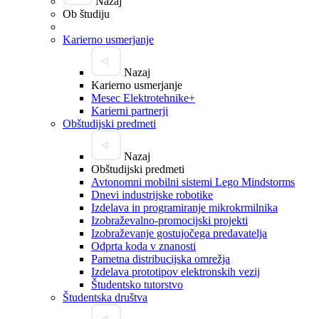
Nazaj
Ob študiju
Karierno usmerjanje
Nazaj
Karierno usmerjanje
Mesec Elektrotehnike+
Karierni partnerji
Obštudijski predmeti
Nazaj
Obštudijski predmeti
Avtonomni mobilni sistemi Lego Mindstorms
Dnevi industrijske robotike
Izdelava in programiranje mikrokrmilnika
Izobraževalno-promocijski projekti
Izobraževanje gostujočega predavatelja
Odprta koda v znanosti
Pametna distribucijska omrežja
Izdelava prototipov elektronskih vezij
Študentsko tutorstvo
Študentska društva