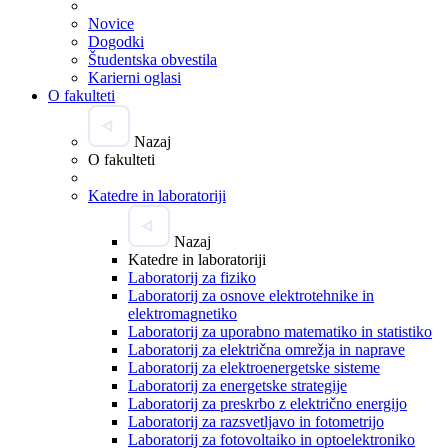
Novice
Dogodki
Študentska obvestila
Karierni oglasi
O fakulteti
Nazaj
O fakulteti
Katedre in laboratoriji
Nazaj
Katedre in laboratoriji
Laboratorij za fiziko
Laboratorij za osnove elektrotehnike in
elektromagnetiko
Laboratorij za uporabno matematiko in statistiko
Laboratorij za električna omrežja in naprave
Laboratorij za elektroenergetske sisteme
Laboratorij za energetske strategije
Laboratorij za preskrbo z električno energijo
Laboratorij za razsvetljavo in fotometrijo
Laboratorij za fotovoltaiko in optoelektroniko