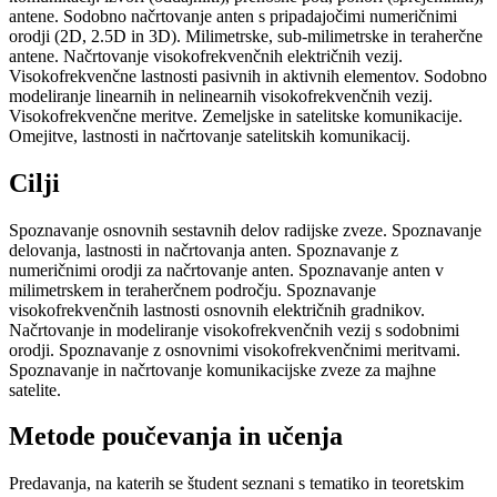
antene. Sodobno načrtovanje anten s pripadajočimi numeričnimi
orodji (2D, 2.5D in 3D). Milimetrske, sub-milimetrske in teraherčne
antene. Načrtovanje visokofrekvenčnih električnih vezij.
Visokofrekvenčne lastnosti pasivnih in aktivnih elementov. Sodobno
modeliranje linearnih in nelinearnih visokofrekvenčnih vezij.
Visokofrekvenčne meritve. Zemeljske in satelitske komunikacije.
Omejitve, lastnosti in načrtovanje satelitskih komunikacij.
Cilji
Spoznavanje osnovnih sestavnih delov radijske zveze. Spoznavanje
delovanja, lastnosti in načrtovanja anten. Spoznavanje z
numeričnimi orodji za načrtovanje anten. Spoznavanje anten v
milimetrskem in teraherčnem področju. Spoznavanje
visokofrekvenčnih lastnosti osnovnih električnih gradnikov.
Načrtovanje in modeliranje visokofrekvenčnih vezij s sodobnimi
orodji. Spoznavanje z osnovnimi visokofrekvenčnimi meritvami.
Spoznavanje in načrtovanje komunikacijske zveze za majhne
satelite.
Metode poučevanja in učenja
Predavanja, na katerih se študent seznani s tematiko in teoretskim