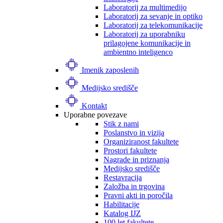
Laboratorij za multimedijo
Laboratorij za sevanje in optiko
Laboratorij za telekomunikacije
Laboratorij za uporabniku
prilagojene komunikacije in
ambientno inteligenco
Imenik zaposlenih
Medijsko središče
Kontakt
Uporabne povezave
Stik z nami
Poslanstvo in vizija
Organiziranost fakultete
Prostori fakultete
Nagrade in priznanja
Medijsko središče
Restavracija
Založba in trgovina
Pravni akti in poročila
Habilitacije
Katalog IJZ
100 let fakultete