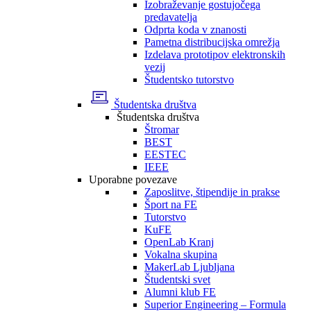
Izobraževanje gostujočega
predavatelja
Odprta koda v znanosti
Pametna distribucijska omrežja
Izdelava prototipov elektronskih
vezij
Študentsko tutorstvo
Študentska društva
Študentska društva
Štromar
BEST
EESTEC
IEEE
Uporabne povezave
Zaposlitve, štipendije in prakse
Šport na FE
Tutorstvo
KuFE
OpenLab Kranj
Vokalna skupina
MakerLab Ljubljana
Študentski svet
Alumni klub FE
Superior Engineering – Formula