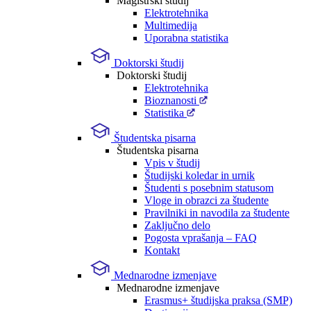
Magistrski študij
Elektrotehnika
Multimedija
Uporabna statistika
Doktorski študij
Doktorski študij
Elektrotehnika
Bioznanosti
Statistika
Študentska pisarna
Študentska pisarna
Vpis v študij
Študijski koledar in urnik
Študenti s posebnim statusom
Vloge in obrazci za študente
Pravilniki in navodila za študente
Zaključno delo
Pogosta vprašanja – FAQ
Kontakt
Mednarodne izmenjave
Mednarodne izmenjave
Erasmus+ študijska praksa (SMP)