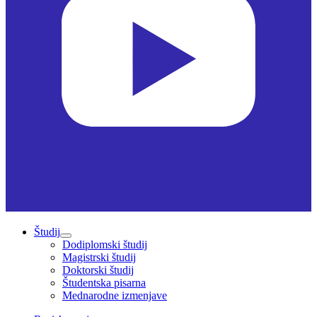
Študij
Dodiplomski študij
Magistrski študij
Doktorski študij
Študentska pisarna
Mednarodne izmenjave