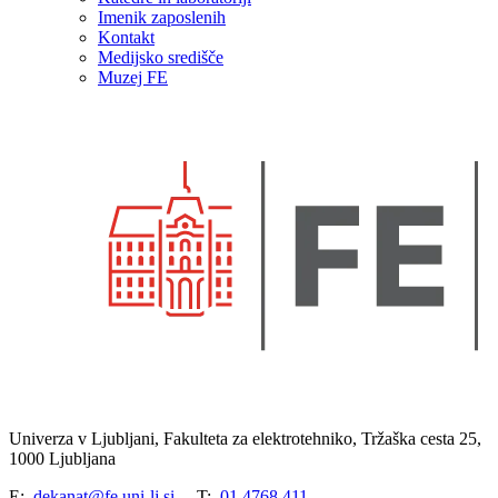
Imenik zaposlenih
Kontakt
Medijsko središče
Muzej FE
Univerza v Ljubljani, Fakulteta za elektrotehniko, Tržaška cesta 25,
1000 Ljubljana
E:
dekanat@fe.uni-lj.si
T:
01 4768 411