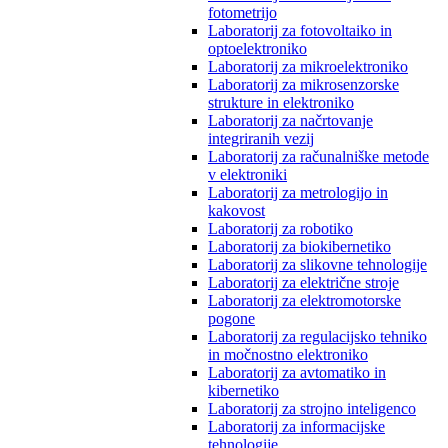
fotometrijo
Laboratorij za fotovoltaiko in
optoelektroniko
Laboratorij za mikroelektroniko
Laboratorij za mikrosenzorske
strukture in elektroniko
Laboratorij za načrtovanje
integriranih vezij
Laboratorij za računalniške metode
v elektroniki
Laboratorij za metrologijo in
kakovost
Laboratorij za robotiko
Laboratorij za biokibernetiko
Laboratorij za slikovne tehnologije
Laboratorij za električne stroje
Laboratorij za elektromotorske
pogone
Laboratorij za regulacijsko tehniko
in močnostno elektroniko
Laboratorij za avtomatiko in
kibernetiko
Laboratorij za strojno inteligenco
Laboratorij za informacijske
tehnologije