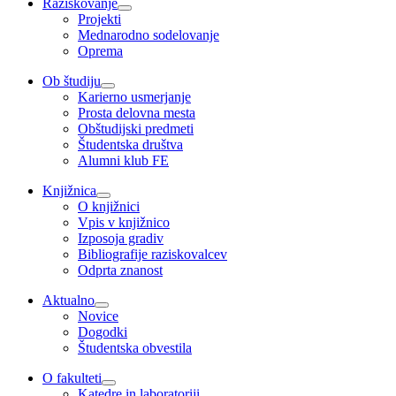
Raziskovanje
Projekti
Mednarodno sodelovanje
Oprema
Ob študiju
Karierno usmerjanje
Prosta delovna mesta
Obštudijski predmeti
Študentska društva
Alumni klub FE
Knjižnica
O knjižnici
Vpis v knjižnico
Izposoja gradiv
Bibliografije raziskovalcev
Odprta znanost
Aktualno
Novice
Dogodki
Študentska obvestila
O fakulteti
Katedre in laboratoriji