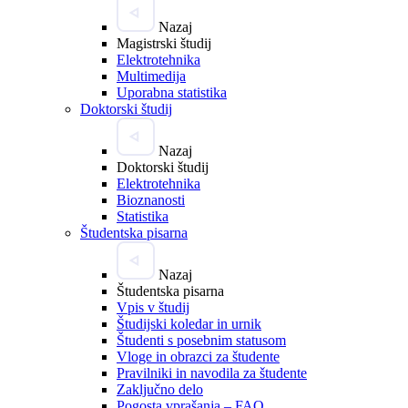
Nazaj
Magistrski študij
Elektrotehnika
Multimedija
Uporabna statistika
Doktorski študij
Nazaj
Doktorski študij
Elektrotehnika
Bioznanosti
Statistika
Študentska pisarna
Nazaj
Študentska pisarna
Vpis v študij
Študijski koledar in urnik
Študenti s posebnim statusom
Vloge in obrazci za študente
Pravilniki in navodila za študente
Zaključno delo
Pogosta vprašanja – FAQ