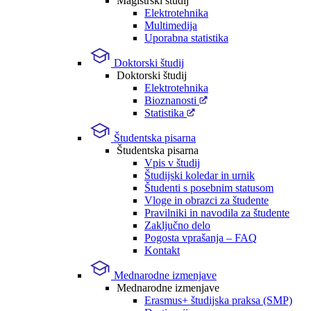
Magistrski študij
Elektrotehnika
Multimedija
Uporabna statistika
Doktorski študij
Doktorski študij
Elektrotehnika
Bioznanosti
Statistika
Študentska pisarna
Študentska pisarna
Vpis v študij
Študijski koledar in urnik
Študenti s posebnim statusom
Vloge in obrazci za študente
Pravilniki in navodila za študente
Zaključno delo
Pogosta vprašanja – FAQ
Kontakt
Mednarodne izmenjave
Mednarodne izmenjave
Erasmus+ študijska praksa (SMP)