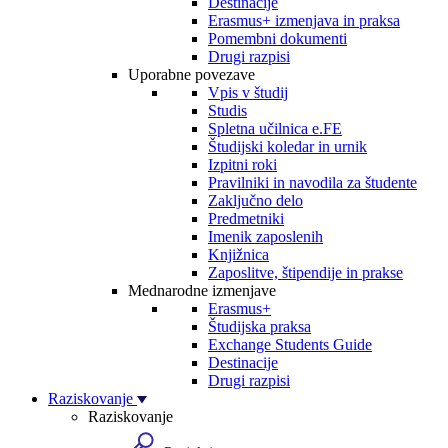
Destinacije
Erasmus+ izmenjava in praksa
Pomembni dokumenti
Drugi razpisi
Uporabne povezave
Vpis v študij
Studis
Spletna učilnica e.FE
Študijski koledar in urnik
Izpitni roki
Pravilniki in navodila za študente
Zaključno delo
Predmetniki
Imenik zaposlenih
Knjižnica
Zaposlitve, štipendije in prakse
Mednarodne izmenjave
Erasmus+
Študijska praksa
Exchange Students Guide
Destinacije
Drugi razpisi
Raziskovanje
Raziskovanje