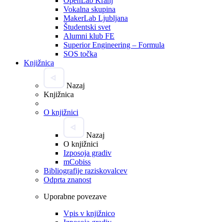
OpenLab Kranj
Vokalna skupina
MakerLab Ljubljana
Študentski svet
Alumni klub FE
Superior Engineering – Formula
SOS točka
Knjižnica
Nazaj
Knjižnica
O knjižnici
Nazaj
O knjižnici
Izposoja gradiv
mCobiss
Bibliografije raziskovalcev
Odprta znanost
Uporabne povezave
Vpis v knjižnico