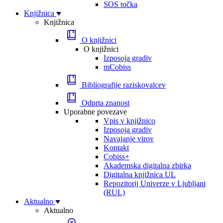
SOS točka
Knjižnica
Knjižnica
O knjižnici
O knjižnici
Izposoja gradiv
mCobiss
Bibliografije raziskovalcev
Odprta znanost
Uporabne povezave
Vpis v knjižnico
Izposoja gradiv
Navajanje virov
Kontakt
Cobiss+
Akademska digitalna zbirka
Digitalna knjižnica UL
Repozitorij Univerze v Ljubljani
(RUL)
Aktualno
Aktualno