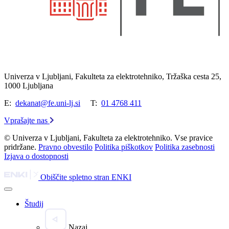
Univerza v Ljubljani, Fakulteta za elektrotehniko, Tržaška cesta 25,
1000 Ljubljana
E:
dekanat@fe.uni-lj.si
T:
01 4768 411
Vprašajte nas
© Univerza v Ljubljani, Fakulteta za elektrotehniko. Vse pravice
pridržane.
Pravno obvestilo
Politika piškotkov
Politika zasebnosti
Izjava o dostopnosti
Obiščite spletno stran ENKI
Študij
Nazaj