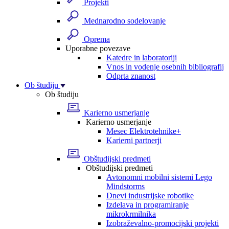
Projekti
Mednarodno sodelovanje
Oprema
Uporabne povezave
Katedre in laboratoriji
Vnos in vodenje osebnih bibliografij
Odprta znanost
Ob študiju
Ob študiju
Karierno usmerjanje
Karierno usmerjanje
Mesec Elektrotehnike+
Karierni partnerji
Obštudijski predmeti
Obštudijski predmeti
Avtonomni mobilni sistemi Lego
Mindstorms
Dnevi industrijske robotike
Izdelava in programiranje
mikrokrmilnika
Izobraževalno-promocijski projekti