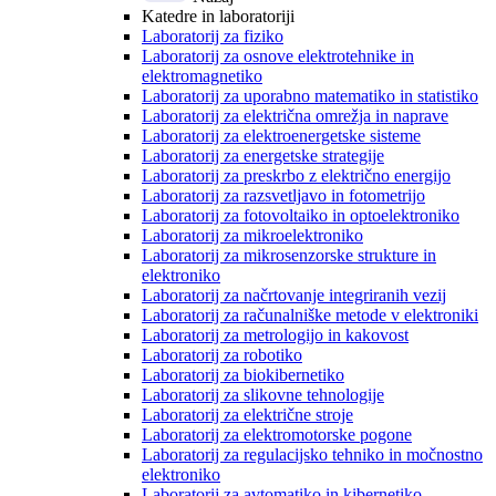
Katedre in laboratoriji
Laboratorij za fiziko
Laboratorij za osnove elektrotehnike in
elektromagnetiko
Laboratorij za uporabno matematiko in statistiko
Laboratorij za električna omrežja in naprave
Laboratorij za elektroenergetske sisteme
Laboratorij za energetske strategije
Laboratorij za preskrbo z električno energijo
Laboratorij za razsvetljavo in fotometrijo
Laboratorij za fotovoltaiko in optoelektroniko
Laboratorij za mikroelektroniko
Laboratorij za mikrosenzorske strukture in
elektroniko
Laboratorij za načrtovanje integriranih vezij
Laboratorij za računalniške metode v elektroniki
Laboratorij za metrologijo in kakovost
Laboratorij za robotiko
Laboratorij za biokibernetiko
Laboratorij za slikovne tehnologije
Laboratorij za električne stroje
Laboratorij za elektromotorske pogone
Laboratorij za regulacijsko tehniko in močnostno
elektroniko
Laboratorij za avtomatiko in kibernetiko