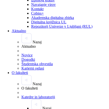
Izposoja gradiv
Navajanje virov
Kontakt
Cobiss+
Akademska digitalna zbirka
Digitalna knjižnica UL
Repozitorij Univerze v Ljubljani (RUL)
Aktualno
Nazaj
Aktualno
Novice
Dogodki
Študentska obvestila
Karierni oglasi
O fakulteti
Nazaj
O fakulteti
Katedre in laboratoriji
Nazaj