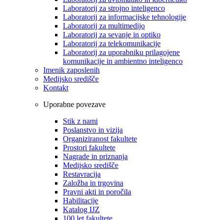
Laboratorij za strojno inteligenco
Laboratorij za informacijske tehnologije
Laboratorij za multimedijo
Laboratorij za sevanje in optiko
Laboratorij za telekomunikacije
Laboratorij za uporabniku prilagojene
komunikacije in ambientno inteligenco
Imenik zaposlenih
Medijsko središče
Kontakt
Uporabne povezave
Stik z nami
Poslanstvo in vizija
Organiziranost fakultete
Prostori fakultete
Nagrade in priznanja
Medijsko središče
Restavracija
Založba in trgovina
Pravni akti in poročila
Habilitacije
Katalog IJZ
100 let fakultete