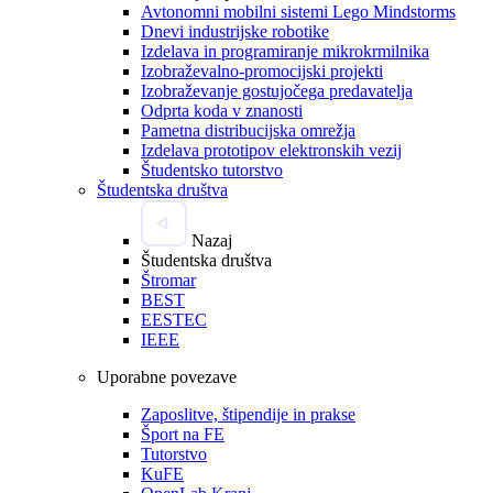
Avtonomni mobilni sistemi Lego Mindstorms
Dnevi industrijske robotike
Izdelava in programiranje mikrokrmilnika
Izobraževalno-promocijski projekti
Izobraževanje gostujočega predavatelja
Odprta koda v znanosti
Pametna distribucijska omrežja
Izdelava prototipov elektronskih vezij
Študentsko tutorstvo
Študentska društva
Nazaj
Študentska društva
Štromar
BEST
EESTEC
IEEE
Uporabne povezave
Zaposlitve, štipendije in prakse
Šport na FE
Tutorstvo
KuFE