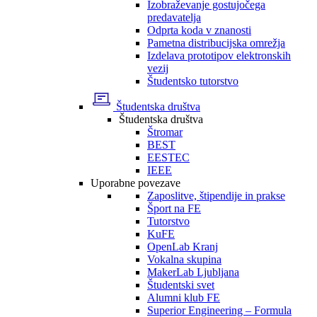
Izobraževanje gostujočega
predavatelja
Odprta koda v znanosti
Pametna distribucijska omrežja
Izdelava prototipov elektronskih
vezij
Študentsko tutorstvo
Študentska društva
Študentska društva
Štromar
BEST
EESTEC
IEEE
Uporabne povezave
Zaposlitve, štipendije in prakse
Šport na FE
Tutorstvo
KuFE
OpenLab Kranj
Vokalna skupina
MakerLab Ljubljana
Študentski svet
Alumni klub FE
Superior Engineering – Formula