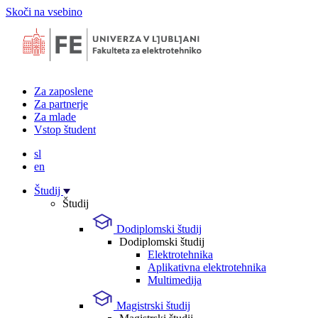
Skoči na vsebino
Za zaposlene
Za partnerje
Za mlade
Vstop študent
sl
en
Študij
Študij
Dodiplomski študij
Dodiplomski študij
Elektrotehnika
Aplikativna elektrotehnika
Multimedija
Magistrski študij