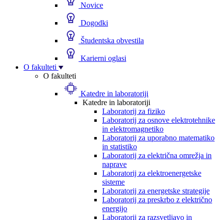
Novice
Dogodki
Študentska obvestila
Karierni oglasi
O fakulteti
O fakulteti
Katedre in laboratoriji
Katedre in laboratoriji
Laboratorij za fiziko
Laboratorij za osnove elektrotehnike
in elektromagnetiko
Laboratorij za uporabno matematiko
in statistiko
Laboratorij za električna omrežja in
naprave
Laboratorij za elektroenergetske
sisteme
Laboratorij za energetske strategije
Laboratorij za preskrbo z električno
energijo
Laboratorij za razsvetljavo in