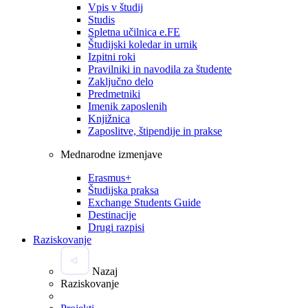
Vpis v študij
Studis
Spletna učilnica e.FE
Študijski koledar in urnik
Izpitni roki
Pravilniki in navodila za študente
Zaključno delo
Predmetniki
Imenik zaposlenih
Knjižnica
Zaposlitve, štipendije in prakse
Mednarodne izmenjave
Erasmus+
Študijska praksa
Exchange Students Guide
Destinacije
Drugi razpisi
Raziskovanje
Nazaj
Raziskovanje