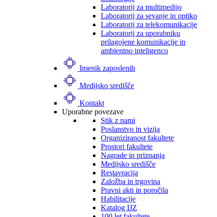
Laboratorij za multimedijo
Laboratorij za sevanje in optiko
Laboratorij za telekomunikacije
Laboratorij za uporabniku
prilagojene komunikacije in
ambientno inteligenco
Imenik zaposlenih
Medijsko središče
Kontakt
Uporabne povezave
Stik z nami
Poslanstvo in vizija
Organiziranost fakultete
Prostori fakultete
Nagrade in priznanja
Medijsko središče
Restavracija
Založba in trgovina
Pravni akti in poročila
Habilitacije
Katalog IJZ
100 let fakultete