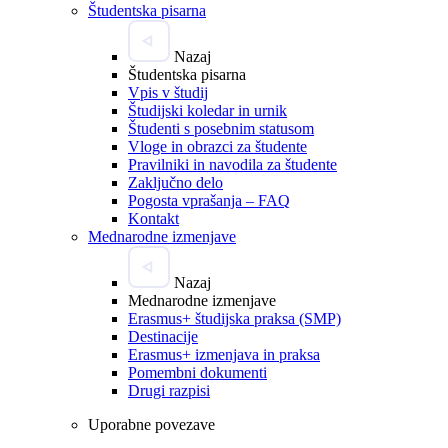
Študentska pisarna
Nazaj
Študentska pisarna
Vpis v študij
Študijski koledar in urnik
Študenti s posebnim statusom
Vloge in obrazci za študente
Pravilniki in navodila za študente
Zaključno delo
Pogosta vprašanja – FAQ
Kontakt
Mednarodne izmenjave
Nazaj
Mednarodne izmenjave
Erasmus+ študijska praksa (SMP)
Destinacije
Erasmus+ izmenjava in praksa
Pomembni dokumenti
Drugi razpisi
Uporabne povezave