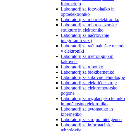
fotometrijo
Laboratorij za fotovoltaiko in
optoelektroniko
Laboratorij za mikroelektroniko
Laboratorij za mikrosenzorske
strukture in elektroniko
Laboratorij za načrtovanje
integriranih vezij
Laboratorij za računalniške metode
v elektroniki
Laboratorij za metrologijo in
kakovost
Laboratorij za robotiko
Laboratorij za biokibernetiko
Laboratorij za slikovne tehnologije
Laboratorij za električne stroje
Laboratorij za elektromotorske
pogone
Laboratorij za regulacijsko tehniko
in močnostno elektroniko
Laboratorij za avtomatiko in
kibernetiko
Laboratorij za strojno inteligenco
Laboratorij za informacijske
tehnologije