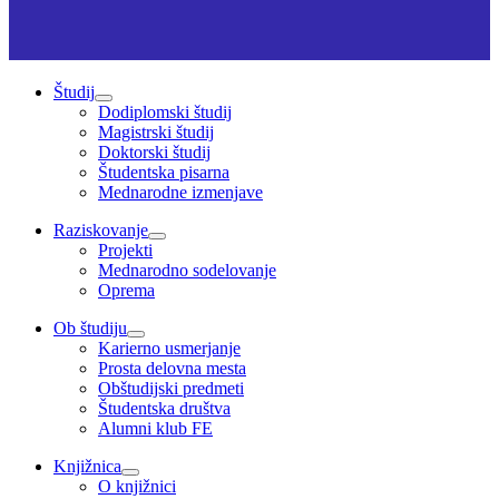
Študij
Dodiplomski študij
Magistrski študij
Doktorski študij
Študentska pisarna
Mednarodne izmenjave
Raziskovanje
Projekti
Mednarodno sodelovanje
Oprema
Ob študiju
Karierno usmerjanje
Prosta delovna mesta
Obštudijski predmeti
Študentska društva
Alumni klub FE
Knjižnica
O knjižnici