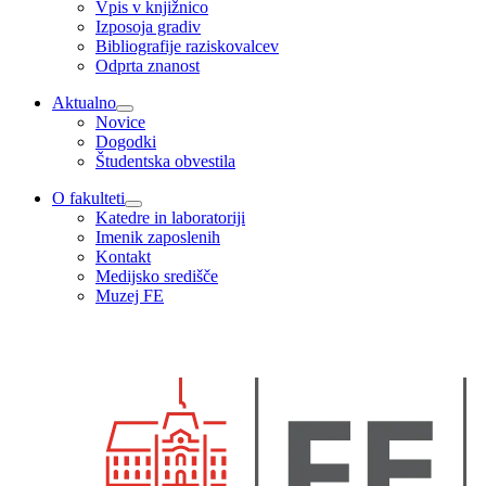
Vpis v knjižnico
Izposoja gradiv
Bibliografije raziskovalcev
Odprta znanost
Aktualno
Novice
Dogodki
Študentska obvestila
O fakulteti
Katedre in laboratoriji
Imenik zaposlenih
Kontakt
Medijsko središče
Muzej FE