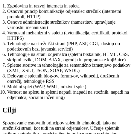
Zgodovina in razvoj interneta in spleta
Osnovni princip komunikacije odjemalec-strežnik (internetni
protokoli, HTTP)
Osnove administracije strežnikov (namestitev, upravljanje,
varnostni mehanizmi)
Varnostni mehanizmi v spletu (avtentikacija, certifikati, protokol
HTTPS)
Tehnologije na strežniški strani (PHP, ASP, CGI, dostop do
podatkovnih baz, javanski servleti)
Tehnologije na strani odjemalca (spletni brskalnik, HTML, CSS,
skriptni jeziki, DOM, AJAX, ogrodja in programske knjižnice)
Spletne storitve in tehnologije za semantično izmenjavo podatkov
(XML, XSLT, JSON, SOAP, WSDL)
Delovanje spletnih blog-ov, forum-ov, wikipedij, družbenih
omrežij, tehnologije RSS
Mobilni splet (WAP, WML, odzivni splet).
Varnost na spletu in spletni napadi (napadi na strežnik, napadi na
odjemalca, socialni inženiring)
Cilji
Spoznavanje osnovnih principov spletnih tehnologij, tako na
strežniški strani, kot tudi na strani odjemalcev. Učenje spletnih
jezikov, potrebnih za predstavitev in prikazovanje vsebin, ter