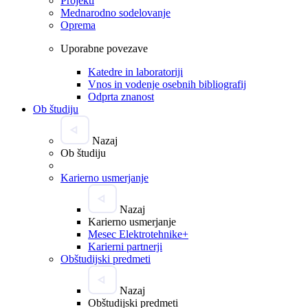
Projekti
Mednarodno sodelovanje
Oprema
Uporabne povezave
Katedre in laboratoriji
Vnos in vodenje osebnih bibliografij
Odprta znanost
Ob študiju
Nazaj
Ob študiju
Karierno usmerjanje
Nazaj
Karierno usmerjanje
Mesec Elektrotehnike+
Karierni partnerji
Obštudijski predmeti
Nazaj
Obštudijski predmeti