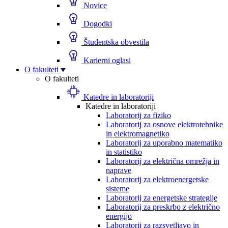
Novice
Dogodki
Študentska obvestila
Karierni oglasi
O fakulteti
O fakulteti
Katedre in laboratoriji
Katedre in laboratoriji
Laboratorij za fiziko
Laboratorij za osnove elektrotehnike
in elektromagnetiko
Laboratorij za uporabno matematiko
in statistiko
Laboratorij za električna omrežja in
naprave
Laboratorij za elektroenergetske
sisteme
Laboratorij za energetske strategije
Laboratorij za preskrbo z električno
energijo
Laboratorij za razsvetljavo in