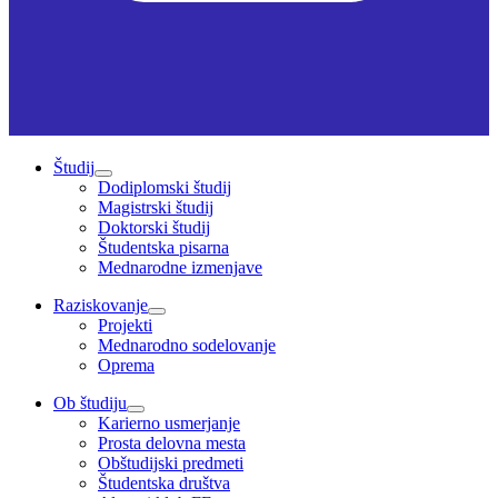
Študij
Dodiplomski študij
Magistrski študij
Doktorski študij
Študentska pisarna
Mednarodne izmenjave
Raziskovanje
Projekti
Mednarodno sodelovanje
Oprema
Ob študiju
Karierno usmerjanje
Prosta delovna mesta
Obštudijski predmeti
Študentska društva