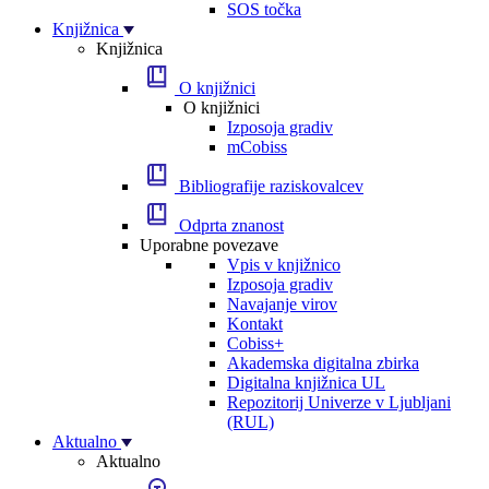
SOS točka
Knjižnica
Knjižnica
O knjižnici
O knjižnici
Izposoja gradiv
mCobiss
Bibliografije raziskovalcev
Odprta znanost
Uporabne povezave
Vpis v knjižnico
Izposoja gradiv
Navajanje virov
Kontakt
Cobiss+
Akademska digitalna zbirka
Digitalna knjižnica UL
Repozitorij Univerze v Ljubljani
(RUL)
Aktualno
Aktualno