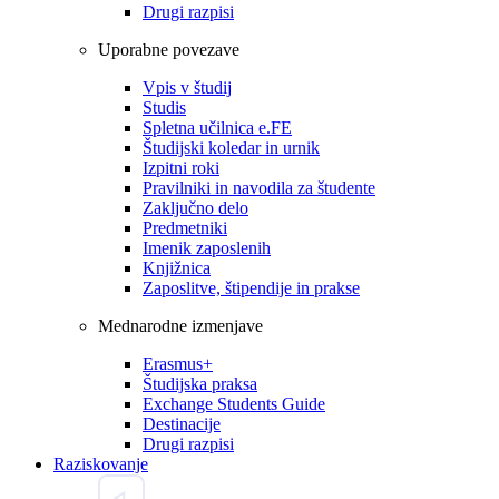
Drugi razpisi
Uporabne povezave
Vpis v študij
Studis
Spletna učilnica e.FE
Študijski koledar in urnik
Izpitni roki
Pravilniki in navodila za študente
Zaključno delo
Predmetniki
Imenik zaposlenih
Knjižnica
Zaposlitve, štipendije in prakse
Mednarodne izmenjave
Erasmus+
Študijska praksa
Exchange Students Guide
Destinacije
Drugi razpisi
Raziskovanje