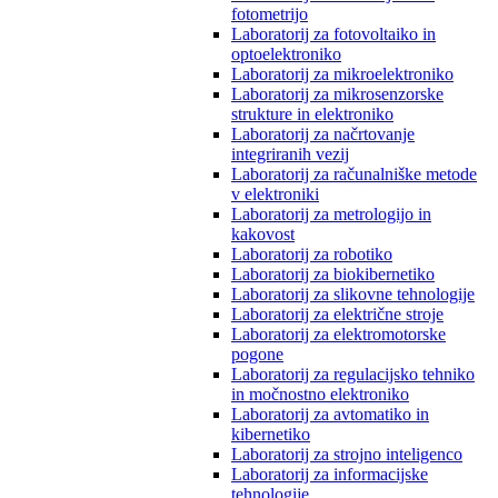
fotometrijo
Laboratorij za fotovoltaiko in
optoelektroniko
Laboratorij za mikroelektroniko
Laboratorij za mikrosenzorske
strukture in elektroniko
Laboratorij za načrtovanje
integriranih vezij
Laboratorij za računalniške metode
v elektroniki
Laboratorij za metrologijo in
kakovost
Laboratorij za robotiko
Laboratorij za biokibernetiko
Laboratorij za slikovne tehnologije
Laboratorij za električne stroje
Laboratorij za elektromotorske
pogone
Laboratorij za regulacijsko tehniko
in močnostno elektroniko
Laboratorij za avtomatiko in
kibernetiko
Laboratorij za strojno inteligenco
Laboratorij za informacijske
tehnologije