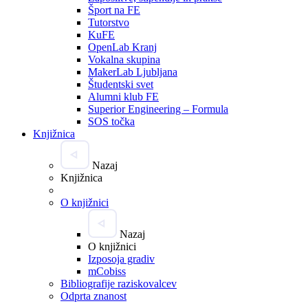
Šport na FE
Tutorstvo
KuFE
OpenLab Kranj
Vokalna skupina
MakerLab Ljubljana
Študentski svet
Alumni klub FE
Superior Engineering – Formula
SOS točka
Knjižnica
Nazaj
Knjižnica
O knjižnici
Nazaj
O knjižnici
Izposoja gradiv
mCobiss
Bibliografije raziskovalcev
Odprta znanost