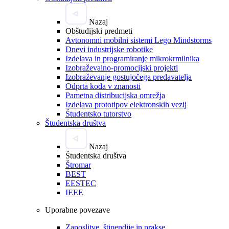
Nazaj
Obštudijski predmeti
Avtonomni mobilni sistemi Lego Mindstorms
Dnevi industrijske robotike
Izdelava in programiranje mikrokrmilnika
Izobraževalno-promocijski projekti
Izobraževanje gostujočega predavatelja
Odprta koda v znanosti
Pametna distribucijska omrežja
Izdelava prototipov elektronskih vezij
Študentsko tutorstvo
Študentska društva
Nazaj
Študentska društva
Štromar
BEST
EESTEC
IEEE
Uporabne povezave
Zaposlitve, štipendije in prakse