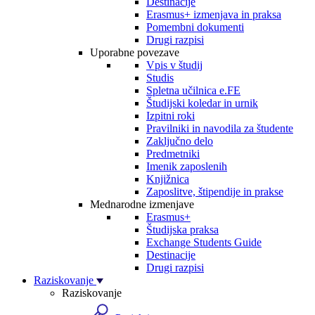
Destinacije
Erasmus+ izmenjava in praksa
Pomembni dokumenti
Drugi razpisi
Uporabne povezave
Vpis v študij
Studis
Spletna učilnica e.FE
Študijski koledar in urnik
Izpitni roki
Pravilniki in navodila za študente
Zaključno delo
Predmetniki
Imenik zaposlenih
Knjižnica
Zaposlitve, štipendije in prakse
Mednarodne izmenjave
Erasmus+
Študijska praksa
Exchange Students Guide
Destinacije
Drugi razpisi
Raziskovanje
Raziskovanje