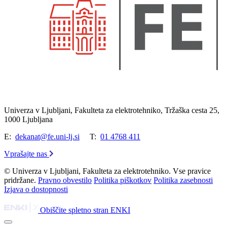
Univerza v Ljubljani, Fakulteta za elektrotehniko, Tržaška cesta 25,
1000 Ljubljana
E:
dekanat@fe.uni-lj.si
T:
01 4768 411
Vprašajte nas
© Univerza v Ljubljani, Fakulteta za elektrotehniko. Vse pravice
pridržane.
Pravno obvestilo
Politika piškotkov
Politika zasebnosti
Izjava o dostopnosti
Obiščite spletno stran ENKI