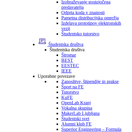
Izobraževanje gostujočega
predavatelja
Odprta koda v znanosti
Pametna distribucijska omrežja
Izdelava prototipov elektronskih
vezij
Študentsko tutorstvo
Študentska društva
Študentska društva
Štromar
BEST
EESTEC
IEEE
Uporabne povezave
Zaposlitve, štipendije in prakse
Šport na FE
Tutorstvo
KuFE
OpenLab Kranj
Vokalna skupina
MakerLab Ljubljana
Študentski svet
Alumni klub FE
Superior Engineering – Formula