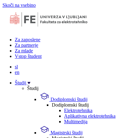
Skoči na vsebino
Za zaposlene
Za partnerje
Za mlade
Vstop študent
sl
en
Študij
Študij
Dodiplomski študij
Dodiplomski študij
Elektrotehnika
Aplikativna elektrotehnika
Multimedija
Magistrski študij