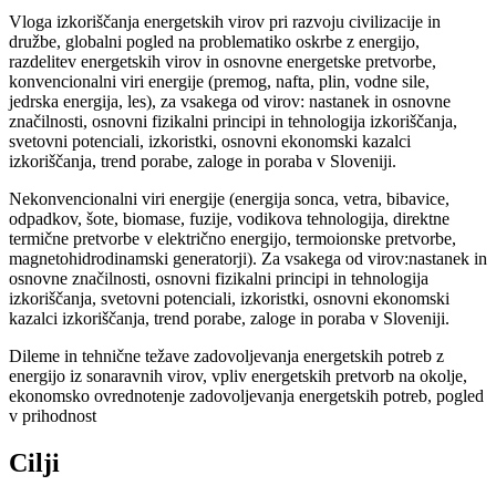
Vloga izkoriščanja energetskih virov pri razvoju civilizacije in
družbe, globalni pogled na problematiko oskrbe z energijo,
razdelitev energetskih virov in osnovne energetske pretvorbe,
konvencionalni viri energije (premog, nafta, plin, vodne sile,
jedrska energija, les), za vsakega od virov: nastanek in osnovne
značilnosti, osnovni fizikalni principi in tehnologija izkoriščanja,
svetovni potenciali, izkoristki, osnovni ekonomski kazalci
izkoriščanja, trend porabe, zaloge in poraba v Sloveniji.
Nekonvencionalni viri energije (energija sonca, vetra, bibavice,
odpadkov, šote, biomase, fuzije, vodikova tehnologija, direktne
termične pretvorbe v električno energijo, termoionske pretvorbe,
magnetohidrodinamski generatorji). Za vsakega od virov:nastanek in
osnovne značilnosti, osnovni fizikalni principi in tehnologija
izkoriščanja, svetovni potenciali, izkoristki, osnovni ekonomski
kazalci izkoriščanja, trend porabe, zaloge in poraba v Sloveniji.
Dileme in tehnične težave zadovoljevanja energetskih potreb z
energijo iz sonaravnih virov, vpliv energetskih pretvorb na okolje,
ekonomsko ovrednotenje zadovoljevanja energetskih potreb, pogled
v prihodnost
Cilji