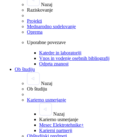
Nazaj
Raziskovanje
Projekti
Mednarodno sodelovanje
Oprema
Uporabne povezave
Katedre in laboratoriji
Vnos in vodenje osebnih bibliografij
Odprta znanost
Ob študiju
Nazaj
Ob študiju
Karierno usmerjanje
Nazaj
Karierno usmerjanje
Mesec Elektrotehnike+
Karierni partnerji
Obštudijski predmeti