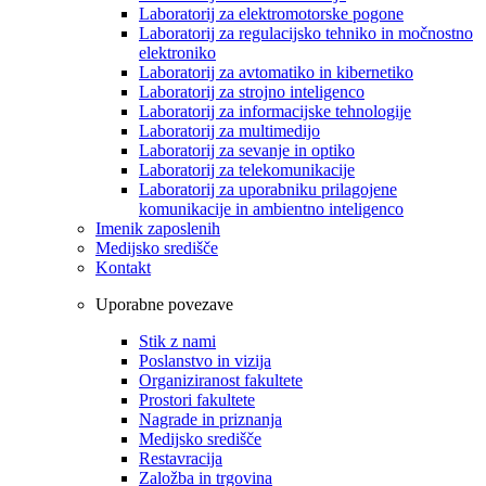
Laboratorij za elektromotorske pogone
Laboratorij za regulacijsko tehniko in močnostno
elektroniko
Laboratorij za avtomatiko in kibernetiko
Laboratorij za strojno inteligenco
Laboratorij za informacijske tehnologije
Laboratorij za multimedijo
Laboratorij za sevanje in optiko
Laboratorij za telekomunikacije
Laboratorij za uporabniku prilagojene
komunikacije in ambientno inteligenco
Imenik zaposlenih
Medijsko središče
Kontakt
Uporabne povezave
Stik z nami
Poslanstvo in vizija
Organiziranost fakultete
Prostori fakultete
Nagrade in priznanja
Medijsko središče
Restavracija
Založba in trgovina