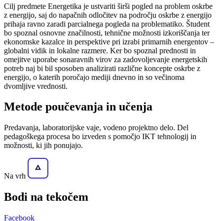
Cilj predmete Energetika je ustvariti širši pogled na problem oskrbe
z energijo, saj do napačnih odločitev na področju oskrbe z energijo
prihaja ravno zaradi parcialnega pogleda na problematiko. Študent
bo spoznal osnovne značilnosti, tehnične možnosti izkoriščanja ter
ekonomske kazalce in perspektive pri izrabi primarnih energentov –
globalni vidik in lokalne razmere. Ker bo spoznal prednosti in
omejitve uporabe sonaravnih virov za zadovoljevanje energetskih
potreb naj bi bil sposoben analizirati različne koncepte oskrbe z
energijo, o katerih poročajo mediji dnevno in so večinoma
dvomljive vrednosti.
Metode poučevanja in učenja
Predavanja, laboratorijske vaje, vodeno projektno delo. Del
pedagoškega procesa bo izveden s pomočjo IKT tehnologij in
možnosti, ki jih ponujajo.
Na vrh
Bodi na
tekočem
Facebook