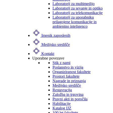
Laboratorij za multimedijo
Laboratorij za sevanje in optiko
Laboratorij za telekomunikacije
Laboratorij za uporabniku
prilagojene komunikacije in
ambientno inteligenco
Imenik zaposlenih
Medijsko središče
Kontakt
Uporabne povezave
Stik z nami
Poslanstvo in vizija
Organiziranost fakultete
Prostori fakultete
Nagrade in priznanja
Medijsko središče
Restavracija
Založba in trgovina
Pravni akti in poročila
Habilitacije
Katalog IJZ
100 let fakultete