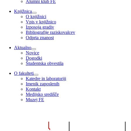
Alumni klub FE
Knjižnica
O knjižnici
Vpis v knjižnico
Izposoja gradiv
Bibliografije raziskovalcev
Odprta znanost
Aktualno
Novice
Dogodki
Študentska obvestila
O fakulteti
Katedre in laboratoriji
Imenik zaposlenih
Kontakt
Medijsko središče
Muzej FE