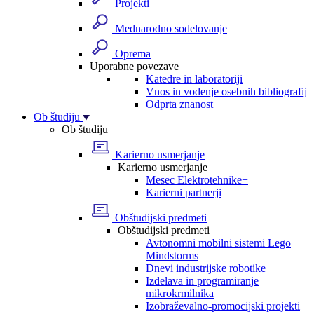
Projekti
Mednarodno sodelovanje
Oprema
Uporabne povezave
Katedre in laboratoriji
Vnos in vodenje osebnih bibliografij
Odprta znanost
Ob študiju
Ob študiju
Karierno usmerjanje
Karierno usmerjanje
Mesec Elektrotehnike+
Karierni partnerji
Obštudijski predmeti
Obštudijski predmeti
Avtonomni mobilni sistemi Lego
Mindstorms
Dnevi industrijske robotike
Izdelava in programiranje
mikrokrmilnika
Izobraževalno-promocijski projekti