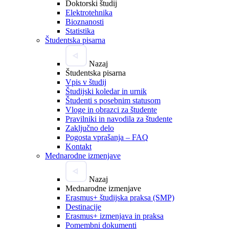
Doktorski študij
Elektrotehnika
Bioznanosti
Statistika
Študentska pisarna
Nazaj
Študentska pisarna
Vpis v študij
Študijski koledar in urnik
Študenti s posebnim statusom
Vloge in obrazci za študente
Pravilniki in navodila za študente
Zaključno delo
Pogosta vprašanja – FAQ
Kontakt
Mednarodne izmenjave
Nazaj
Mednarodne izmenjave
Erasmus+ študijska praksa (SMP)
Destinacije
Erasmus+ izmenjava in praksa
Pomembni dokumenti