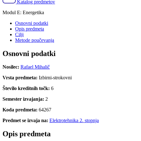
Katalog predmetov
Modul E: Energetika
Osnovni podatki
Opis predmeta
Cilji
Metode poučevanja
Osnovni podatki
Nosilec:
Rafael Mihalič
Vrsta predmeta:
Izbirni-strokovni
Število kreditnih točk:
6
Semester izvajanja:
2
Koda predmeta:
64267
Predmet se izvaja na:
Elektrotehnika 2. stopnja
Opis predmeta