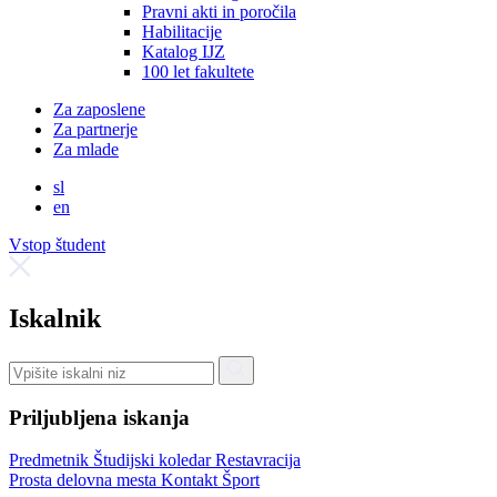
Pravni akti in poročila
Habilitacije
Katalog IJZ
100 let fakultete
Za zaposlene
Za partnerje
Za mlade
sl
en
Vstop študent
Iskalnik
Priljubljena iskanja
Predmetnik
Študijski koledar
Restavracija
Prosta delovna mesta
Kontakt
Šport