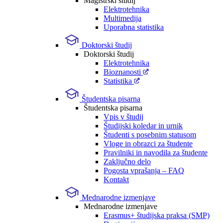
Magistrski študij
Elektrotehnika
Multimedija
Uporabna statistika
Doktorski študij
Doktorski študij
Elektrotehnika
Bioznanosti
Statistika
Študentska pisarna
Študentska pisarna
Vpis v študij
Študijski koledar in urnik
Študenti s posebnim statusom
Vloge in obrazci za študente
Pravilniki in navodila za študente
Zaključno delo
Pogosta vprašanja – FAQ
Kontakt
Mednarodne izmenjave
Mednarodne izmenjave
Erasmus+ študijska praksa (SMP)