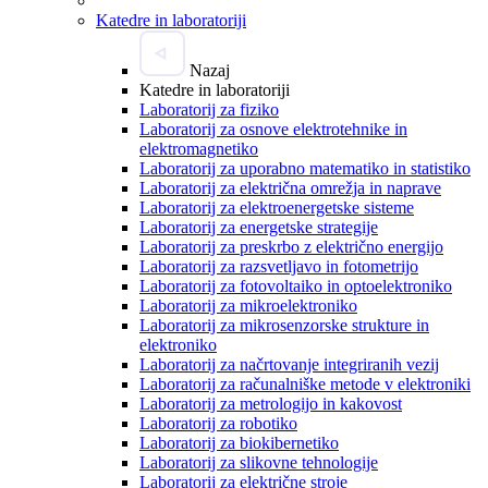
Katedre in laboratoriji
Nazaj
Katedre in laboratoriji
Laboratorij za fiziko
Laboratorij za osnove elektrotehnike in
elektromagnetiko
Laboratorij za uporabno matematiko in statistiko
Laboratorij za električna omrežja in naprave
Laboratorij za elektroenergetske sisteme
Laboratorij za energetske strategije
Laboratorij za preskrbo z električno energijo
Laboratorij za razsvetljavo in fotometrijo
Laboratorij za fotovoltaiko in optoelektroniko
Laboratorij za mikroelektroniko
Laboratorij za mikrosenzorske strukture in
elektroniko
Laboratorij za načrtovanje integriranih vezij
Laboratorij za računalniške metode v elektroniki
Laboratorij za metrologijo in kakovost
Laboratorij za robotiko
Laboratorij za biokibernetiko
Laboratorij za slikovne tehnologije
Laboratorij za električne stroje