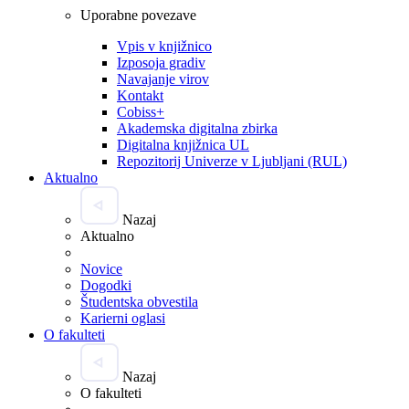
Uporabne povezave
Vpis v knjižnico
Izposoja gradiv
Navajanje virov
Kontakt
Cobiss+
Akademska digitalna zbirka
Digitalna knjižnica UL
Repozitorij Univerze v Ljubljani (RUL)
Aktualno
Nazaj
Aktualno
Novice
Dogodki
Študentska obvestila
Karierni oglasi
O fakulteti
Nazaj
O fakulteti