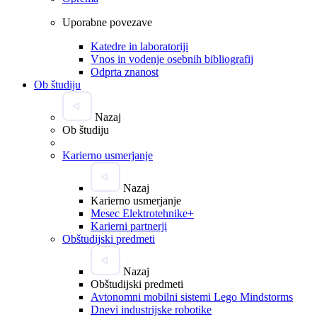
Uporabne povezave
Katedre in laboratoriji
Vnos in vodenje osebnih bibliografij
Odprta znanost
Ob študiju
Nazaj
Ob študiju
Karierno usmerjanje
Nazaj
Karierno usmerjanje
Mesec Elektrotehnike+
Karierni partnerji
Obštudijski predmeti
Nazaj
Obštudijski predmeti
Avtonomni mobilni sistemi Lego Mindstorms
Dnevi industrijske robotike