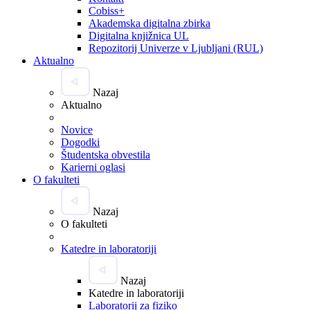
Cobiss+
Akademska digitalna zbirka
Digitalna knjižnica UL
Repozitorij Univerze v Ljubljani (RUL)
Aktualno
Nazaj
Aktualno
Novice
Dogodki
Študentska obvestila
Karierni oglasi
O fakulteti
Nazaj
O fakulteti
Katedre in laboratoriji
Nazaj
Katedre in laboratoriji
Laboratorij za fiziko