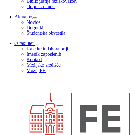
Bibliografije raziskovalcev
Odprta znanost
Aktualno
Novice
Dogodki
Študentska obvestila
O fakulteti
Katedre in laboratoriji
Imenik zaposlenih
Kontakt
Medijsko središče
Muzej FE