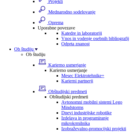
Projekti
Mednarodno sodelovanje
Oprema
Uporabne povezave
Katedre in laboratoriji
Vnos in vodenje osebnih bibliografij
Odprta znanost
Ob študiju
Ob študiju
Karierno usmerjanje
Karierno usmerjanje
Mesec Elektrotehnike+
Karierni partnerji
Obštudijski predmeti
Obštudijski predmeti
Avtonomni mobilni sistemi Lego
Mindstorms
Dnevi industrijske robotike
Izdelava in programiranje
mikrokrmilnika
Izobraževalno-promocijski projekti