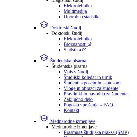
Magistrski študij
Elektrotehnika
Multimedija
Uporabna statistika
Doktorski študij
Doktorski študij
Elektrotehnika
Bioznanosti
Statistika
Študentska pisarna
Študentska pisarna
Vpis v študij
Študijski koledar in urnik
Študenti s posebnim statusom
Vloge in obrazci za študente
Pravilniki in navodila za študente
Zaključno delo
Pogosta vprašanja – FAQ
Kontakt
Mednarodne izmenjave
Mednarodne izmenjave
Erasmus+ študijska praksa (SMP)