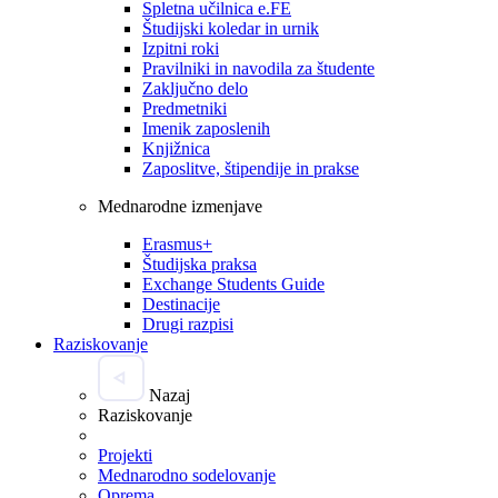
Spletna učilnica e.FE
Študijski koledar in urnik
Izpitni roki
Pravilniki in navodila za študente
Zaključno delo
Predmetniki
Imenik zaposlenih
Knjižnica
Zaposlitve, štipendije in prakse
Mednarodne izmenjave
Erasmus+
Študijska praksa
Exchange Students Guide
Destinacije
Drugi razpisi
Raziskovanje
Nazaj
Raziskovanje
Projekti
Mednarodno sodelovanje
Oprema