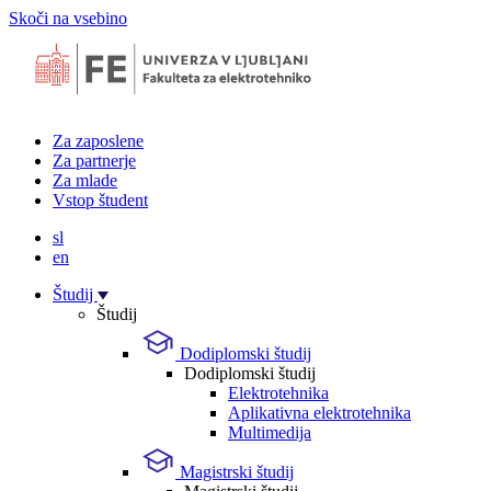
Skoči na vsebino
Za zaposlene
Za partnerje
Za mlade
Vstop študent
sl
en
Študij
Študij
Dodiplomski študij
Dodiplomski študij
Elektrotehnika
Aplikativna elektrotehnika
Multimedija
Magistrski študij