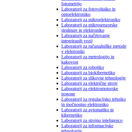
fotometrijo
Laboratorij za fotovoltaiko in
optoelektroniko
Laboratorij za mikroelektroniko
Laboratorij za mikrosenzorske
strukture in elektroniko
Laboratorij za načrtovanje
integriranih vezij
Laboratorij za računalniške metode
v elektroniki
Laboratorij za metrologijo in
kakovost
Laboratorij za robotiko
Laboratorij za biokibernetiko
Laboratorij za slikovne tehnologije
Laboratorij za električne stroje
Laboratorij za elektromotorske
pogone
Laboratorij za regulacijsko tehniko
in močnostno elektroniko
Laboratorij za avtomatiko in
kibernetiko
Laboratorij za strojno inteligenco
Laboratorij za informacijske
tehnologije