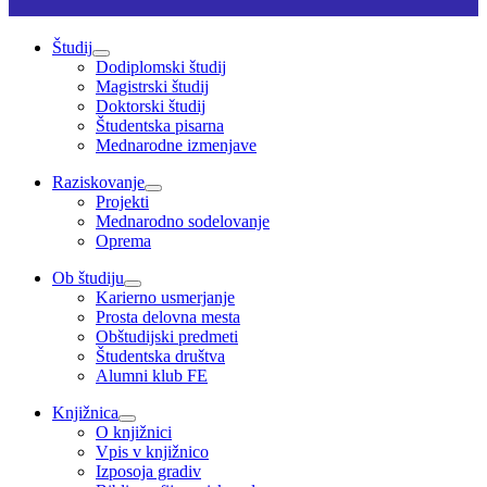
Študij
Dodiplomski študij
Magistrski študij
Doktorski študij
Študentska pisarna
Mednarodne izmenjave
Raziskovanje
Projekti
Mednarodno sodelovanje
Oprema
Ob študiju
Karierno usmerjanje
Prosta delovna mesta
Obštudijski predmeti
Študentska društva
Alumni klub FE
Knjižnica
O knjižnici
Vpis v knjižnico
Izposoja gradiv