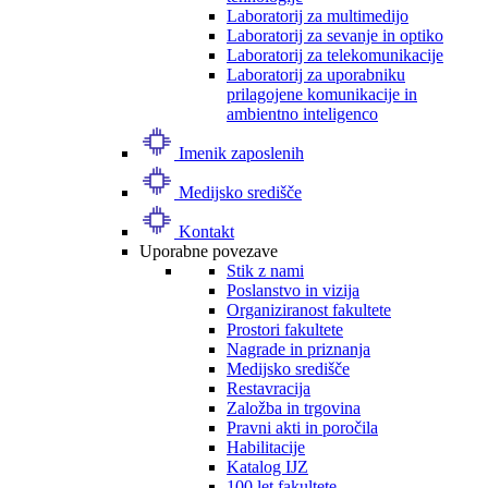
Laboratorij za multimedijo
Laboratorij za sevanje in optiko
Laboratorij za telekomunikacije
Laboratorij za uporabniku
prilagojene komunikacije in
ambientno inteligenco
Imenik zaposlenih
Medijsko središče
Kontakt
Uporabne povezave
Stik z nami
Poslanstvo in vizija
Organiziranost fakultete
Prostori fakultete
Nagrade in priznanja
Medijsko središče
Restavracija
Založba in trgovina
Pravni akti in poročila
Habilitacije
Katalog IJZ
100 let fakultete