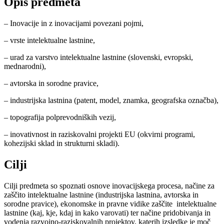
Opis predmeta
– Inovacije in z inovacijami povezani pojmi,
– vrste intelektualne lastnine,
– urad za varstvo intelektualne lastnine (slovenski, evropski,
mednarodni),
– avtorska in sorodne pravice,
– industrijska lastnina (patent, model, znamka, geografska označba),
– topografija polprevodniških vezij,
– inovativnost in raziskovalni projekti EU (okvirni programi,
kohezijski sklad in strukturni skladi).
Cilji
Cilji predmeta so spoznati osnove inovacijskega procesa, načine za
zaščito intelektualne lastnine (industrijska lastnina, avtorska in
sorodne pravice), ekonomske in pravne vidike zaščite intelektualne
lastnine (kaj, kje, kdaj in kako varovati) ter načine pridobivanja in
vodenja razvojno-raziskovalnih projektov, katerih izsledke je moč