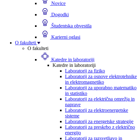
Novice
Dogodki
Študentska obvestila
Karierni oglasi
O fakulteti
O fakulteti
Katedre in laboratoriji
Katedre in laboratoriji
Laboratorij za fiziko
Laboratorij za osnove elektrotehnike
in elektromagnetiko
Laboratorij za uporabno matematiko
in statistiko
Laboratorij za električna omrežja in
naprave
Laboratorij za elektroenergetske
sisteme
Laboratorij za energetske strategije
Laboratorij za preskrbo z električno
energijo
Laboratorij za razsvetljavo in