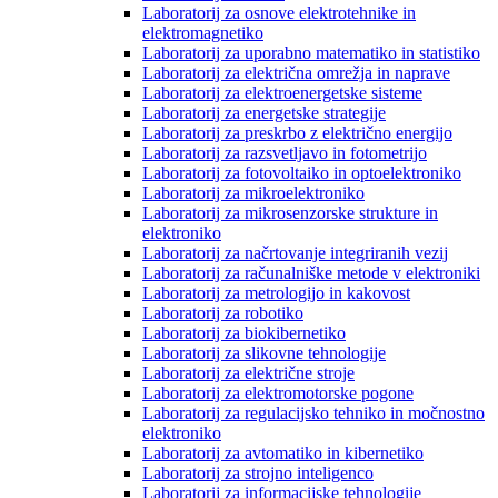
Laboratorij za osnove elektrotehnike in
elektromagnetiko
Laboratorij za uporabno matematiko in statistiko
Laboratorij za električna omrežja in naprave
Laboratorij za elektroenergetske sisteme
Laboratorij za energetske strategije
Laboratorij za preskrbo z električno energijo
Laboratorij za razsvetljavo in fotometrijo
Laboratorij za fotovoltaiko in optoelektroniko
Laboratorij za mikroelektroniko
Laboratorij za mikrosenzorske strukture in
elektroniko
Laboratorij za načrtovanje integriranih vezij
Laboratorij za računalniške metode v elektroniki
Laboratorij za metrologijo in kakovost
Laboratorij za robotiko
Laboratorij za biokibernetiko
Laboratorij za slikovne tehnologije
Laboratorij za električne stroje
Laboratorij za elektromotorske pogone
Laboratorij za regulacijsko tehniko in močnostno
elektroniko
Laboratorij za avtomatiko in kibernetiko
Laboratorij za strojno inteligenco
Laboratorij za informacijske tehnologije