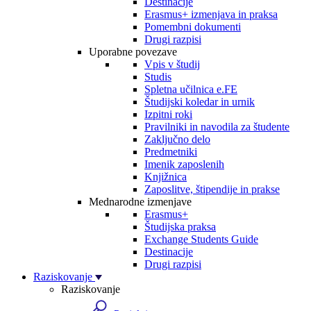
Destinacije
Erasmus+ izmenjava in praksa
Pomembni dokumenti
Drugi razpisi
Uporabne povezave
Vpis v študij
Studis
Spletna učilnica e.FE
Študijski koledar in urnik
Izpitni roki
Pravilniki in navodila za študente
Zaključno delo
Predmetniki
Imenik zaposlenih
Knjižnica
Zaposlitve, štipendije in prakse
Mednarodne izmenjave
Erasmus+
Študijska praksa
Exchange Students Guide
Destinacije
Drugi razpisi
Raziskovanje
Raziskovanje