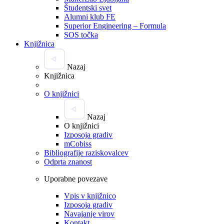
Študentski svet
Alumni klub FE
Superior Engineering – Formula
SOS točka
Knjižnica
Nazaj
Knjižnica
O knjižnici
Nazaj
O knjižnici
Izposoja gradiv
mCobiss
Bibliografije raziskovalcev
Odprta znanost
Uporabne povezave
Vpis v knjižnico
Izposoja gradiv
Navajanje virov
Kontakt