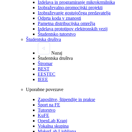
Izdelava in programiranje mikrokrmilnika
Izobraževalno-promocijski projekti
Izobraževanje gostujočega predavatelja
Odprta koda v znanosti
Pametna distribucijska omrežja
Izdelava prototipov elektronskih vezij
Študentsko tutorstvo
Študentska društva
Nazaj
Študentska društva
Štromar
BEST
EESTEC
IEEE
Uporabne povezave
Zaposlitve, štipendije in prakse
Šport na FE
Tutorstvo
KuFE
OpenLab Kranj
Vokalna skupina
MakerLab Ljubljana