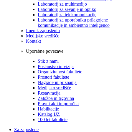
Laboratorij za multimedijo
Laboratorij za sevanje in optiko
Laboratorij za telekomunikacije
Laboratorij za uporabniku prilagojene
komunikacije in ambientno inteligenco
Imenik zaposlenih
Medijsko središče
Kontakt
Uporabne povezave
Stik z nami
Poslanstvo in vizija
Organiziranost fakultete
Prostori fakultete
Nagrade in priznanja
Medijsko središče
Restavracija
Založba in trgovina
Pravni akti in poročila
Habilitacije
Katalog IJZ
100 let fakultete
Za zaposlene