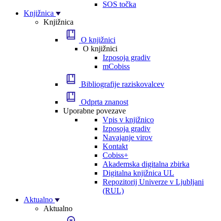
SOS točka
Knjižnica
Knjižnica
O knjižnici
O knjižnici
Izposoja gradiv
mCobiss
Bibliografije raziskovalcev
Odprta znanost
Uporabne povezave
Vpis v knjižnico
Izposoja gradiv
Navajanje virov
Kontakt
Cobiss+
Akademska digitalna zbirka
Digitalna knjižnica UL
Repozitorij Univerze v Ljubljani
(RUL)
Aktualno
Aktualno