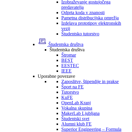
Izobraževanje gostujočega
predavatelja
Odprta koda v znanosti
Pametna distribucijska omrežja
Izdelava prototipov elektronskih
vezij
Študentsko tutorstvo
Študentska društva
Študentska društva
Štromar
BEST
EESTEC
IEEE
Uporabne povezave
Zaposlitve, štipendije in prakse
Šport na FE
Tutorstvo
KuFE
OpenLab Kranj
Vokalna skupina
MakerLab Ljubljana
Študentski svet
Alumni klub FE
Superior Engineering – Formula