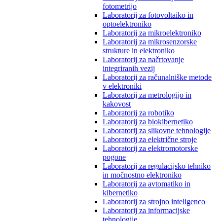
fotometrijo
Laboratorij za fotovoltaiko in
optoelektroniko
Laboratorij za mikroelektroniko
Laboratorij za mikrosenzorske
strukture in elektroniko
Laboratorij za načrtovanje
integriranih vezij
Laboratorij za računalniške metode
v elektroniki
Laboratorij za metrologijo in
kakovost
Laboratorij za robotiko
Laboratorij za biokibernetiko
Laboratorij za slikovne tehnologije
Laboratorij za električne stroje
Laboratorij za elektromotorske
pogone
Laboratorij za regulacijsko tehniko
in močnostno elektroniko
Laboratorij za avtomatiko in
kibernetiko
Laboratorij za strojno inteligenco
Laboratorij za informacijske
tehnologije