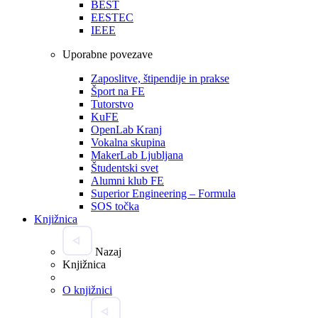
BEST
EESTEC
IEEE
Uporabne povezave
Zaposlitve, štipendije in prakse
Šport na FE
Tutorstvo
KuFE
OpenLab Kranj
Vokalna skupina
MakerLab Ljubljana
Študentski svet
Alumni klub FE
Superior Engineering – Formula
SOS točka
Knjižnica
Nazaj
Knjižnica
O knjižnici