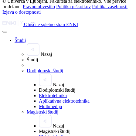
© Univerza v Ljubljani, Fakulteta za elektrotehniko. Vse pravice
pridržane.
Pravno obvestilo
Politika piškotkov
Politika zasebnosti
Izjava o dostopnosti
Obiščite spletno stran ENKI
Študij
Nazaj
Študij
Dodiplomski študij
Nazaj
Dodiplomski študij
Elektrotehnika
Aplikativna elektrotehnika
Multimedija
Magistrski študij
Nazaj
Magistrski študij