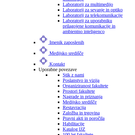
Laboratorij za multimedijo
Laboratorij za sevanje in optiko
Laboratorij za telekomunikacije
Laboratorij za uporabniku
prilagojene komunikacije in
ambientno inteligenco
Imenik zaposlenih
Medijsko središče
Kontakt
Uporabne povezave
Stik z nami
Poslanstvo in vizija
Organiziranost fakultete
Prostori fakultete
Nagrade in priznanja
Medijsko središče
Restavracija
Založba in trgovina
Pravni akti in poročila
Habilitacije
Katalog IJZ
100 let fakultete