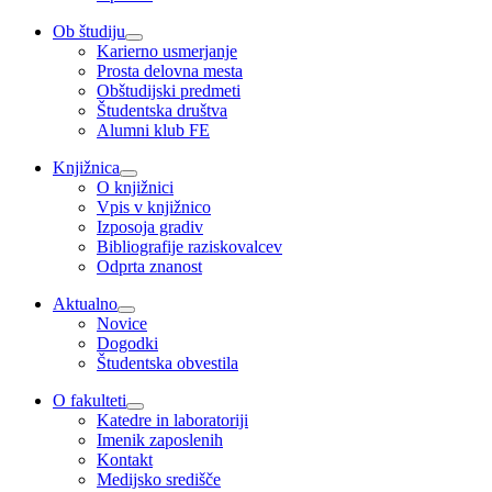
Ob študiju
Karierno usmerjanje
Prosta delovna mesta
Obštudijski predmeti
Študentska društva
Alumni klub FE
Knjižnica
O knjižnici
Vpis v knjižnico
Izposoja gradiv
Bibliografije raziskovalcev
Odprta znanost
Aktualno
Novice
Dogodki
Študentska obvestila
O fakulteti
Katedre in laboratoriji
Imenik zaposlenih
Kontakt
Medijsko središče