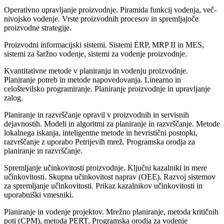
Operativno upravljanje proizvodnje. Piramida funkcij vodenja, več-
nivojsko vodenje. Vrste proizvodnih procesov in spremljajoče
proizvodne strategije.
Proizvodni informacijski sistemi. Sistemi ERP, MRP II in MES,
sistemi za šaržno vodenje, sistemi za vodenje proizvodnje.
Kvantitativne metode v planiranju in vodenju proizvodnje.
Planiranje potreb in metode napovedovanja. Linearno in
celoštevilsko programiranje. Planiranje proizvodnje in upravljanje
zalog.
Planiranje in razvrščanje opravil v proizvodnih in servisnih
dejavnostih. Modeli in algoritmi za planiranje in razvrščanje. Metode
lokalnega iskanja, inteligentne metode in hevristični postopki,
razvrščanje z uporabo Petrijevih mrež. Programska orodja za
planiranje in razvrščanje.
Spremljanje učinkovitosti proizvodnje. Ključni kazalniki in mere
učinkovitosti. Skupna učinkovitost naprav (OEE). Razvoj sistemov
za spremljanje učinkovitosti. Prikaz kazalnikov učinkovitosti in
uporabniški vmesniki.
Planiranje in vodenje projektov. Mrežno planiranje, metoda kritičnih
poti (CPM), metoda PERT. Programska orodja za vodenje