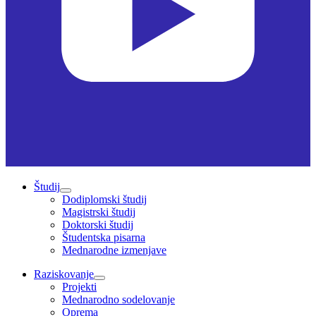
Študij
Dodiplomski študij
Magistrski študij
Doktorski študij
Študentska pisarna
Mednarodne izmenjave
Raziskovanje
Projekti
Mednarodno sodelovanje
Oprema