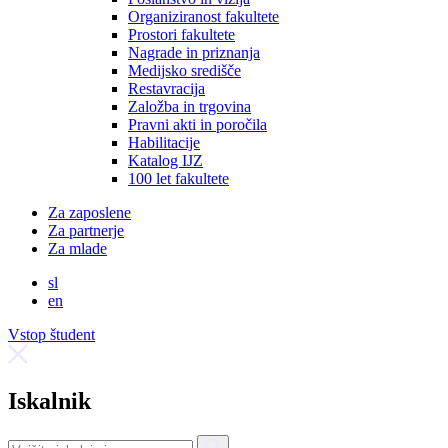
Organiziranost fakultete
Prostori fakultete
Nagrade in priznanja
Medijsko središče
Restavracija
Založba in trgovina
Pravni akti in poročila
Habilitacije
Katalog IJZ
100 let fakultete
Za zaposlene
Za partnerje
Za mlade
sl
en
Vstop študent
Iskalnik