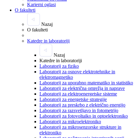
Karierni oglasi
O fakulteti
Nazaj
O fakulteti
Katedre in laboratoriji
Nazaj
Katedre in laboratoriji
Laboratorij za fiziko
Laboratorij za osnove elektrotehnike in
elektromagnetiko
Laboratorij za uporabno matematiko in statistiko
Laboratorij za električna omrežja in naprave
Laboratorij za elektroenergetske sisteme
Laboratorij za energetske strategije
Laboratorij za preskrbo z električno energijo
Laboratorij za razsvetljavo in fotometrijo
Laboratorij za fotovoltaiko in optoelektroniko
Laboratorij za mikroelektroniko
Laboratorij za mikrosenzorske strukture in
elektroniko