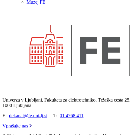
Muzej FE
Univerza v Ljubljani, Fakulteta za elektrotehniko, Tržaška cesta 25,
1000 Ljubljana
E:
dekanat@fe.uni-lj.si
T:
01 4768 411
Vprašajte nas