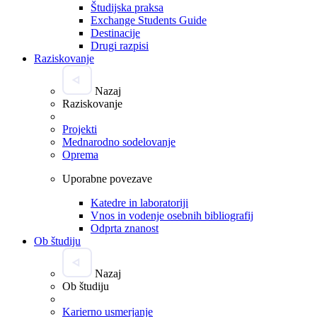
Študijska praksa
Exchange Students Guide
Destinacije
Drugi razpisi
Raziskovanje
Nazaj
Raziskovanje
Projekti
Mednarodno sodelovanje
Oprema
Uporabne povezave
Katedre in laboratoriji
Vnos in vodenje osebnih bibliografij
Odprta znanost
Ob študiju
Nazaj
Ob študiju
Karierno usmerjanje