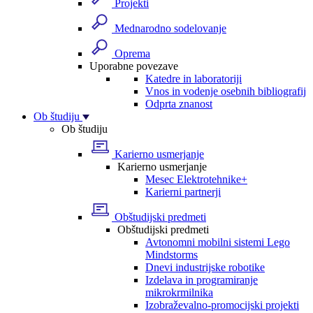
Projekti
Mednarodno sodelovanje
Oprema
Uporabne povezave
Katedre in laboratoriji
Vnos in vodenje osebnih bibliografij
Odprta znanost
Ob študiju
Ob študiju
Karierno usmerjanje
Karierno usmerjanje
Mesec Elektrotehnike+
Karierni partnerji
Obštudijski predmeti
Obštudijski predmeti
Avtonomni mobilni sistemi Lego
Mindstorms
Dnevi industrijske robotike
Izdelava in programiranje
mikrokrmilnika
Izobraževalno-promocijski projekti