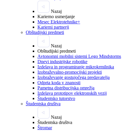
Nazaj
Karierno usmerjanje
Mesec Elektrotehnike+
Karierni partnerji
Obštudijski predmeti
Nazaj
Obštudijski predmeti
Avtonomni mobilni sistemi Lego Mindstorms
Dnevi industrijske robotike
Izdelava in programiranje mikrokrmilnika
Izobraževalno-promocijski projekti
Izobraževanje gostujočega predavatelja
Odprta koda v znanosti
Pametna distribucijska omrežja
Izdelava prototipov elektronskih vezij
Študentsko tutorstvo
Študentska društva
Nazaj
Študentska društva
Štromar