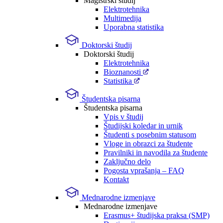
Magistrski študij
Elektrotehnika
Multimedija
Uporabna statistika
Doktorski študij
Doktorski študij
Elektrotehnika
Bioznanosti
Statistika
Študentska pisarna
Študentska pisarna
Vpis v študij
Študijski koledar in urnik
Študenti s posebnim statusom
Vloge in obrazci za študente
Pravilniki in navodila za študente
Zaključno delo
Pogosta vprašanja – FAQ
Kontakt
Mednarodne izmenjave
Mednarodne izmenjave
Erasmus+ študijska praksa (SMP)