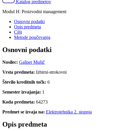
Katalog predmetov
Modul H: Proizvodni management
Osnovni podatki
Opis predmeta
Cilji
Metode poučevanja
Osnovni podatki
Nosilec:
Gašper Mušič
Vrsta predmeta:
Izbirni-strokovni
Število kreditnih točk:
6
Semester izvajanja:
1
Koda predmeta:
64273
Predmet se izvaja na:
Elektrotehnika 2. stopnja
Opis predmeta