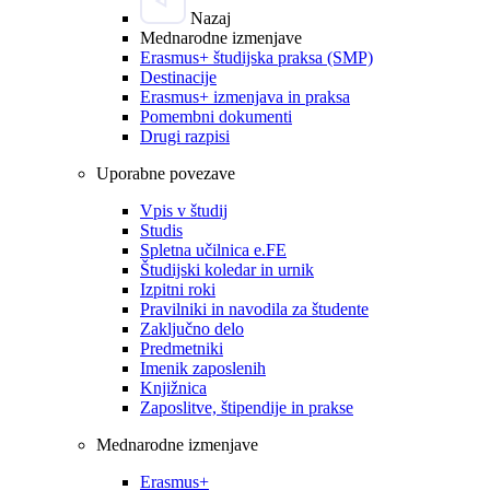
Nazaj
Mednarodne izmenjave
Erasmus+ študijska praksa (SMP)
Destinacije
Erasmus+ izmenjava in praksa
Pomembni dokumenti
Drugi razpisi
Uporabne povezave
Vpis v študij
Studis
Spletna učilnica e.FE
Študijski koledar in urnik
Izpitni roki
Pravilniki in navodila za študente
Zaključno delo
Predmetniki
Imenik zaposlenih
Knjižnica
Zaposlitve, štipendije in prakse
Mednarodne izmenjave
Erasmus+