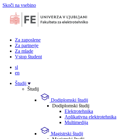
Skoči na vsebino
Za zaposlene
Za partnerje
Za mlade
Vstop študent
sl
en
Študij
Študij
Dodiplomski študij
Dodiplomski študij
Elektrotehnika
Aplikativna elektrotehnika
Multimedija
Magistrski študij