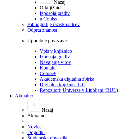
Nazaj
O knjižnici
Izposoja gradiv
mCobiss
Bibliografije raziskovalcev
Odprta znanost
Uporabne povezave
Vpis v knjižnico
Izposoja gradiv
Navajanje virov
Kontakt
Cobiss+
Akademska digitalna zbirka
Digitalna knjižnica UL
Repozitorij Univerze v Ljubljani (RUL)
Aktualno
Nazaj
Aktualno
Novice
Dogodki
Študentska obvestila