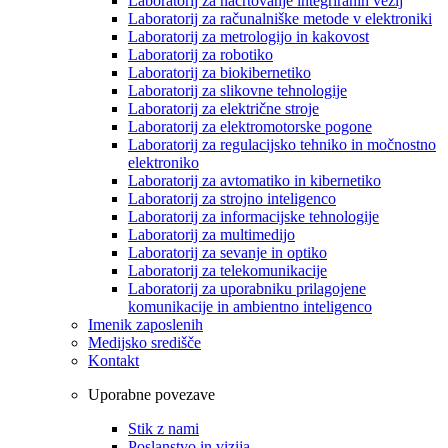
Laboratorij za načrtovanje integriranih vezij
Laboratorij za računalniške metode v elektroniki
Laboratorij za metrologijo in kakovost
Laboratorij za robotiko
Laboratorij za biokibernetiko
Laboratorij za slikovne tehnologije
Laboratorij za električne stroje
Laboratorij za elektromotorske pogone
Laboratorij za regulacijsko tehniko in močnostno
elektroniko
Laboratorij za avtomatiko in kibernetiko
Laboratorij za strojno inteligenco
Laboratorij za informacijske tehnologije
Laboratorij za multimedijo
Laboratorij za sevanje in optiko
Laboratorij za telekomunikacije
Laboratorij za uporabniku prilagojene
komunikacije in ambientno inteligenco
Imenik zaposlenih
Medijsko središče
Kontakt
Uporabne povezave
Stik z nami
Poslanstvo in vizija