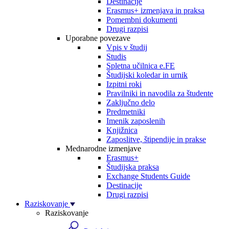
Destinacije
Erasmus+ izmenjava in praksa
Pomembni dokumenti
Drugi razpisi
Uporabne povezave
Vpis v študij
Studis
Spletna učilnica e.FE
Študijski koledar in urnik
Izpitni roki
Pravilniki in navodila za študente
Zaključno delo
Predmetniki
Imenik zaposlenih
Knjižnica
Zaposlitve, štipendije in prakse
Mednarodne izmenjave
Erasmus+
Študijska praksa
Exchange Students Guide
Destinacije
Drugi razpisi
Raziskovanje
Raziskovanje