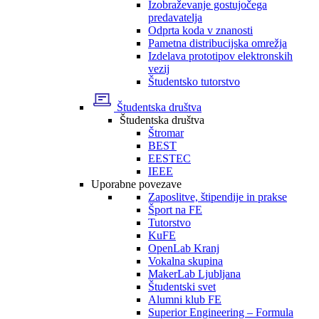
Izobraževanje gostujočega
predavatelja
Odprta koda v znanosti
Pametna distribucijska omrežja
Izdelava prototipov elektronskih
vezij
Študentsko tutorstvo
Študentska društva
Študentska društva
Štromar
BEST
EESTEC
IEEE
Uporabne povezave
Zaposlitve, štipendije in prakse
Šport na FE
Tutorstvo
KuFE
OpenLab Kranj
Vokalna skupina
MakerLab Ljubljana
Študentski svet
Alumni klub FE
Superior Engineering – Formula