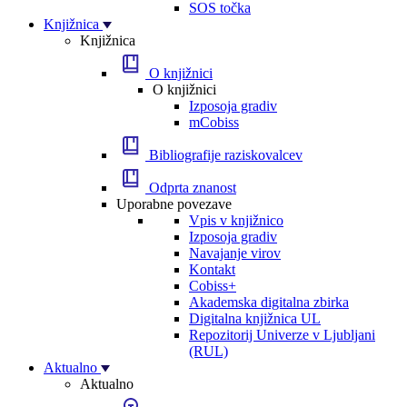
SOS točka
Knjižnica
Knjižnica
O knjižnici
O knjižnici
Izposoja gradiv
mCobiss
Bibliografije raziskovalcev
Odprta znanost
Uporabne povezave
Vpis v knjižnico
Izposoja gradiv
Navajanje virov
Kontakt
Cobiss+
Akademska digitalna zbirka
Digitalna knjižnica UL
Repozitorij Univerze v Ljubljani
(RUL)
Aktualno
Aktualno