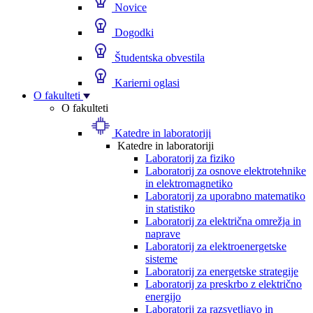
Novice
Dogodki
Študentska obvestila
Karierni oglasi
O fakulteti
O fakulteti
Katedre in laboratoriji
Katedre in laboratoriji
Laboratorij za fiziko
Laboratorij za osnove elektrotehnike
in elektromagnetiko
Laboratorij za uporabno matematiko
in statistiko
Laboratorij za električna omrežja in
naprave
Laboratorij za elektroenergetske
sisteme
Laboratorij za energetske strategije
Laboratorij za preskrbo z električno
energijo
Laboratorij za razsvetljavo in