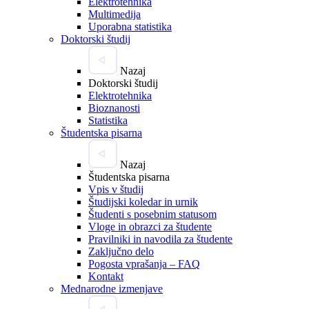
Elektrotehnika
Multimedija
Uporabna statistika
Doktorski študij
Nazaj
Doktorski študij
Elektrotehnika
Bioznanosti
Statistika
Študentska pisarna
Nazaj
Študentska pisarna
Vpis v študij
Študijski koledar in urnik
Študenti s posebnim statusom
Vloge in obrazci za študente
Pravilniki in navodila za študente
Zaključno delo
Pogosta vprašanja – FAQ
Kontakt
Mednarodne izmenjave