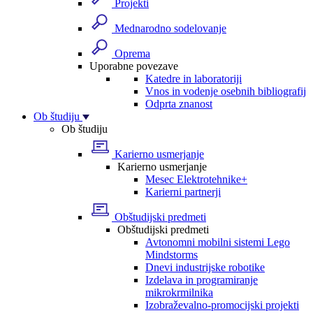
Projekti
Mednarodno sodelovanje
Oprema
Uporabne povezave
Katedre in laboratoriji
Vnos in vodenje osebnih bibliografij
Odprta znanost
Ob študiju
Ob študiju
Karierno usmerjanje
Karierno usmerjanje
Mesec Elektrotehnike+
Karierni partnerji
Obštudijski predmeti
Obštudijski predmeti
Avtonomni mobilni sistemi Lego
Mindstorms
Dnevi industrijske robotike
Izdelava in programiranje
mikrokrmilnika
Izobraževalno-promocijski projekti