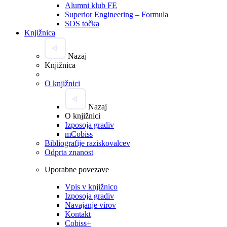
Alumni klub FE
Superior Engineering – Formula
SOS točka
Knjižnica
Nazaj
Knjižnica
O knjižnici
Nazaj
O knjižnici
Izposoja gradiv
mCobiss
Bibliografije raziskovalcev
Odprta znanost
Uporabne povezave
Vpis v knjižnico
Izposoja gradiv
Navajanje virov
Kontakt
Cobiss+