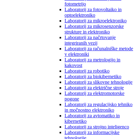
fotometrijo
Laboratorij za fotovoltaiko in
optoelektroniko
Laboratorij za mikroelektroniko
Laboratorij za mikrosenzorske
strukture in elektroniko
Laboratorij za načrtovanje
integriranih vezij
Laboratorij za računalniške metode
v elektroniki
Laboratorij za metrologijo in
kakovost
Laboratorij za robotiko
Laboratorij za biokibernetiko
Laboratorij za slikovne tehnologije
Laboratorij za električne stroje
Laboratorij za elektromotorske
pogone
Laboratorij za regulacijsko tehniko
in močnostno elektroniko
Laboratorij za avtomatiko in
kibernetiko
Laboratorij za strojno inteligenco
Laboratorij za informacijske
tehnologije