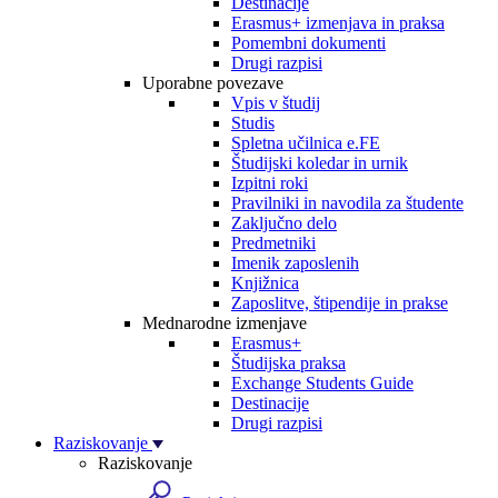
Destinacije
Erasmus+ izmenjava in praksa
Pomembni dokumenti
Drugi razpisi
Uporabne povezave
Vpis v študij
Studis
Spletna učilnica e.FE
Študijski koledar in urnik
Izpitni roki
Pravilniki in navodila za študente
Zaključno delo
Predmetniki
Imenik zaposlenih
Knjižnica
Zaposlitve, štipendije in prakse
Mednarodne izmenjave
Erasmus+
Študijska praksa
Exchange Students Guide
Destinacije
Drugi razpisi
Raziskovanje
Raziskovanje