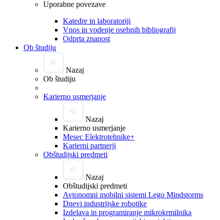
Uporabne povezave
Katedre in laboratoriji
Vnos in vodenje osebnih bibliografij
Odprta znanost
Ob študiju
Nazaj
Ob študiju
Karierno usmerjanje
Nazaj
Karierno usmerjanje
Mesec Elektrotehnike+
Karierni partnerji
Obštudijski predmeti
Nazaj
Obštudijski predmeti
Avtonomni mobilni sistemi Lego Mindstorms
Dnevi industrijske robotike
Izdelava in programiranje mikrokrmilnika