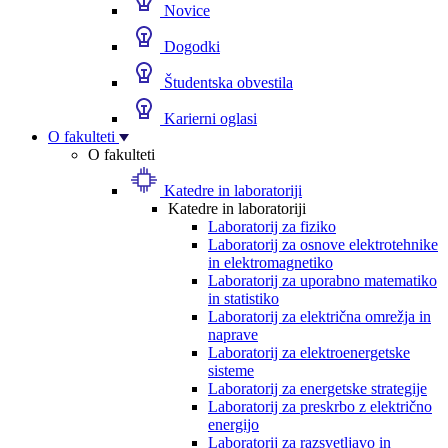
Novice
Dogodki
Študentska obvestila
Karierni oglasi
O fakulteti
O fakulteti
Katedre in laboratoriji
Katedre in laboratoriji
Laboratorij za fiziko
Laboratorij za osnove elektrotehnike
in elektromagnetiko
Laboratorij za uporabno matematiko
in statistiko
Laboratorij za električna omrežja in
naprave
Laboratorij za elektroenergetske
sisteme
Laboratorij za energetske strategije
Laboratorij za preskrbo z električno
energijo
Laboratorij za razsvetljavo in