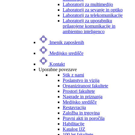
Laboratorij za multimedijo
Laboratorij za sevanje in optiko
Laboratorij za telekomunikacije
Laboratorij za uporabniku
prilagojene komunikacije in
ambientno inteligenco
Imenik zaposlenih
Medijsko središče
Kontakt
Uporabne povezave
Stik z nami
Poslanstvo in vizija
Organiziranost fakultete
Prostori fakultete
Nagrade in priznanja
Medijsko središče
Restavracija
Založba in trgovina
Pravni akti in poročila
Habilitacije
Katalog IJZ
100 let fakultete