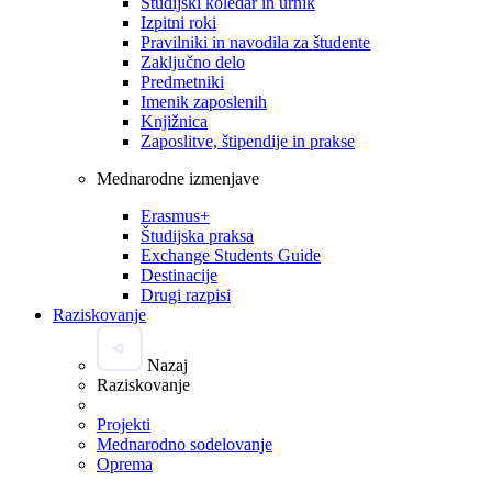
Študijski koledar in urnik
Izpitni roki
Pravilniki in navodila za študente
Zaključno delo
Predmetniki
Imenik zaposlenih
Knjižnica
Zaposlitve, štipendije in prakse
Mednarodne izmenjave
Erasmus+
Študijska praksa
Exchange Students Guide
Destinacije
Drugi razpisi
Raziskovanje
Nazaj
Raziskovanje
Projekti
Mednarodno sodelovanje
Oprema