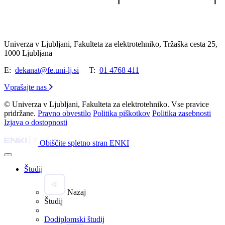
Univerza v Ljubljani, Fakulteta za elektrotehniko, Tržaška cesta 25,
1000 Ljubljana
E:
dekanat@fe.uni-lj.si
T:
01 4768 411
Vprašajte nas
© Univerza v Ljubljani, Fakulteta za elektrotehniko. Vse pravice
pridržane.
Pravno obvestilo
Politika piškotkov
Politika zasebnosti
Izjava o dostopnosti
Obiščite spletno stran ENKI
Študij
Nazaj
Študij
Dodiplomski študij