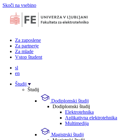
Skoči na vsebino
Za zaposlene
Za partnerje
Za mlade
Vstop študent
sl
en
Študij
Študij
Dodiplomski študij
Dodiplomski študij
Elektrotehnika
Aplikativna elektrotehnika
Multimedija
Magistrski študij