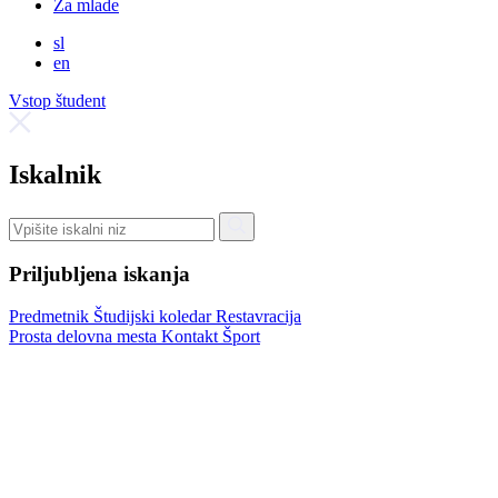
Za mlade
sl
en
Vstop študent
Iskalnik
Priljubljena iskanja
Predmetnik
Študijski koledar
Restavracija
Prosta delovna mesta
Kontakt
Šport