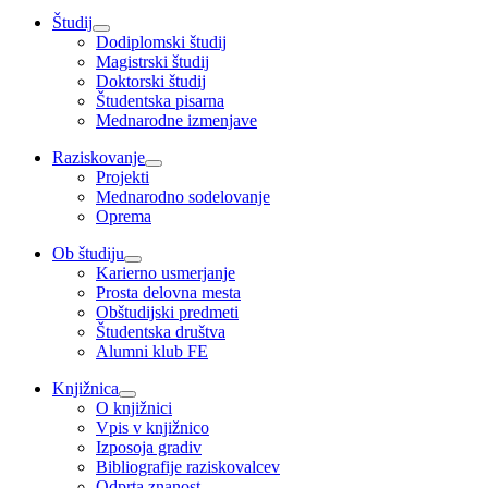
Študij
Dodiplomski študij
Magistrski študij
Doktorski študij
Študentska pisarna
Mednarodne izmenjave
Raziskovanje
Projekti
Mednarodno sodelovanje
Oprema
Ob študiju
Karierno usmerjanje
Prosta delovna mesta
Obštudijski predmeti
Študentska društva
Alumni klub FE
Knjižnica
O knjižnici
Vpis v knjižnico
Izposoja gradiv
Bibliografije raziskovalcev
Odprta znanost