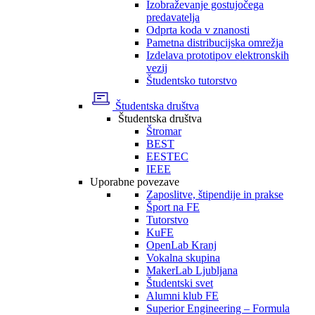
Izobraževanje gostujočega
predavatelja
Odprta koda v znanosti
Pametna distribucijska omrežja
Izdelava prototipov elektronskih
vezij
Študentsko tutorstvo
Študentska društva
Študentska društva
Štromar
BEST
EESTEC
IEEE
Uporabne povezave
Zaposlitve, štipendije in prakse
Šport na FE
Tutorstvo
KuFE
OpenLab Kranj
Vokalna skupina
MakerLab Ljubljana
Študentski svet
Alumni klub FE
Superior Engineering – Formula