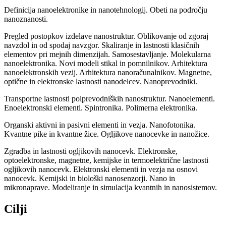
Definicija nanoelektronike in nanotehnologij. Obeti na področju
nanoznanosti.
Pregled postopkov izdelave nanostruktur. Oblikovanje od zgoraj
navzdol in od spodaj navzgor. Skaliranje in lastnosti klasičnih
elementov pri mejnih dimenzijah. Samosestavljanje. Molekularna
nanoelektronika. Novi modeli stikal in pomnilnikov. Arhitektura
nanoelektronskih vezij. Arhitektura nanoračunalnikov. Magnetne,
optične in elektronske lastnosti nanodelcev. Nanoprevodniki.
Transportne lastnosti polprevodniških nanostruktur. Nanoelementi.
Enoelektronski elementi. Spintronika. Polimerna elektronika.
Organski aktivni in pasivni elementi in vezja. Nanofotonika.
Kvantne pike in kvantne žice. Ogljikove nanocevke in nanožice.
Zgradba in lastnosti ogljikovih nanocevk. Elektronske,
optoelektronske, magnetne, kemijske in termoelektrične lastnosti
ogljikovih nanocevk. Elektronski elementi in vezja na osnovi
nanocevk. Kemijski in biološki nanosenzorji. Nano in
mikronaprave. Modeliranje in simulacija kvantnih in nanosistemov.
Cilji