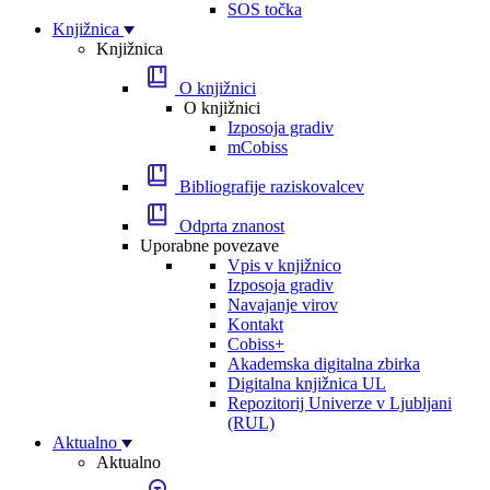
SOS točka
Knjižnica
Knjižnica
O knjižnici
O knjižnici
Izposoja gradiv
mCobiss
Bibliografije raziskovalcev
Odprta znanost
Uporabne povezave
Vpis v knjižnico
Izposoja gradiv
Navajanje virov
Kontakt
Cobiss+
Akademska digitalna zbirka
Digitalna knjižnica UL
Repozitorij Univerze v Ljubljani
(RUL)
Aktualno
Aktualno