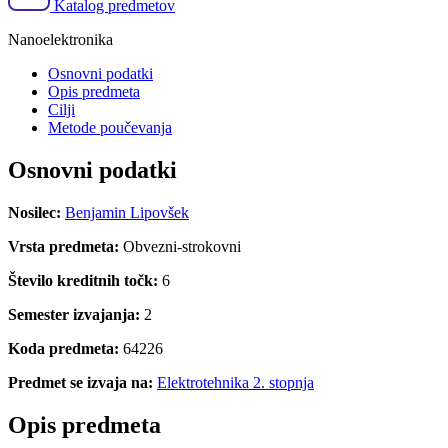
Katalog predmetov
Nanoelektronika
Osnovni podatki
Opis predmeta
Cilji
Metode poučevanja
Osnovni podatki
Nosilec:
Benjamin Lipovšek
Vrsta predmeta:
Obvezni-strokovni
Število kreditnih točk:
6
Semester izvajanja:
2
Koda predmeta:
64226
Predmet se izvaja na:
Elektrotehnika 2. stopnja
Opis predmeta