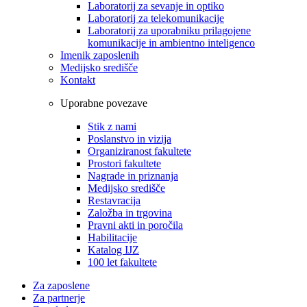
Laboratorij za sevanje in optiko
Laboratorij za telekomunikacije
Laboratorij za uporabniku prilagojene
komunikacije in ambientno inteligenco
Imenik zaposlenih
Medijsko središče
Kontakt
Uporabne povezave
Stik z nami
Poslanstvo in vizija
Organiziranost fakultete
Prostori fakultete
Nagrade in priznanja
Medijsko središče
Restavracija
Založba in trgovina
Pravni akti in poročila
Habilitacije
Katalog IJZ
100 let fakultete
Za zaposlene
Za partnerje