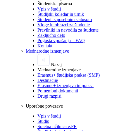
Študentska pisarna
Vpis v študij
Študijski koledar in urnik
Študenti s posebnim statusom
Vloge in obrazci za študente
Pravilniki in navodila za študente
Zaključno delo
Pogosta vprašanja – FAQ
Kontakt
Mednarodne izmenjave
Nazaj
Mednarodne izmenjave
Erasmus+ študijska praksa (SMP)
Destinacije
Erasmus+ izmenjava in praksa
Pomembni dokumenti
Drugi razpisi
Uporabne povezave
Vpis v študij
Studis
Spletna učilnica e.FE