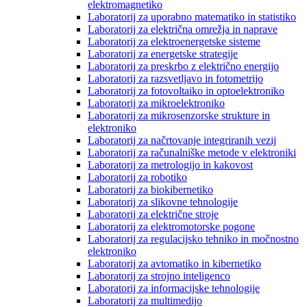
elektromagnetiko
Laboratorij za uporabno matematiko in statistiko
Laboratorij za električna omrežja in naprave
Laboratorij za elektroenergetske sisteme
Laboratorij za energetske strategije
Laboratorij za preskrbo z električno energijo
Laboratorij za razsvetljavo in fotometrijo
Laboratorij za fotovoltaiko in optoelektroniko
Laboratorij za mikroelektroniko
Laboratorij za mikrosenzorske strukture in
elektroniko
Laboratorij za načrtovanje integriranih vezij
Laboratorij za računalniške metode v elektroniki
Laboratorij za metrologijo in kakovost
Laboratorij za robotiko
Laboratorij za biokibernetiko
Laboratorij za slikovne tehnologije
Laboratorij za električne stroje
Laboratorij za elektromotorske pogone
Laboratorij za regulacijsko tehniko in močnostno
elektroniko
Laboratorij za avtomatiko in kibernetiko
Laboratorij za strojno inteligenco
Laboratorij za informacijske tehnologije
Laboratorij za multimedijo