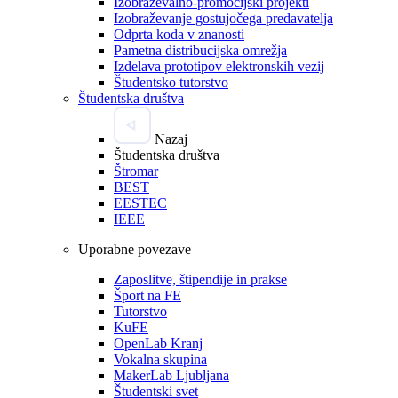
Izobraževalno-promocijski projekti
Izobraževanje gostujočega predavatelja
Odprta koda v znanosti
Pametna distribucijska omrežja
Izdelava prototipov elektronskih vezij
Študentsko tutorstvo
Študentska društva
Nazaj
Študentska društva
Štromar
BEST
EESTEC
IEEE
Uporabne povezave
Zaposlitve, štipendije in prakse
Šport na FE
Tutorstvo
KuFE
OpenLab Kranj
Vokalna skupina
MakerLab Ljubljana
Študentski svet