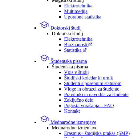
Magistrski študij
Elektrotehnika
Multimedija
Uporabna statistika
Doktorski študij
Doktorski študij
Elektrotehnika
Bioznanosti
Statistika
Študentska pisarna
Študentska pisarna
Vpis v študij
Študijski koledar in urnik
Študenti s posebnim statusom
Vloge in obrazci za študente
Pravilniki in navodila za študente
Zaključno delo
Pogosta vprašanja – FAQ
Kontakt
Mednarodne izmenjave
Mednarodne izmenjave
Erasmus+ študijska praksa (SMP)