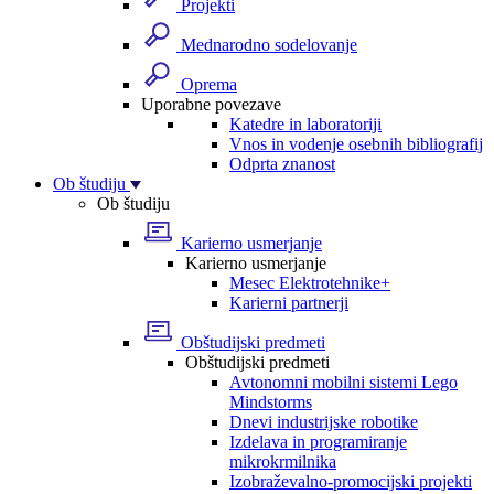
Projekti
Mednarodno sodelovanje
Oprema
Uporabne povezave
Katedre in laboratoriji
Vnos in vodenje osebnih bibliografij
Odprta znanost
Ob študiju
Ob študiju
Karierno usmerjanje
Karierno usmerjanje
Mesec Elektrotehnike+
Karierni partnerji
Obštudijski predmeti
Obštudijski predmeti
Avtonomni mobilni sistemi Lego
Mindstorms
Dnevi industrijske robotike
Izdelava in programiranje
mikrokrmilnika
Izobraževalno-promocijski projekti