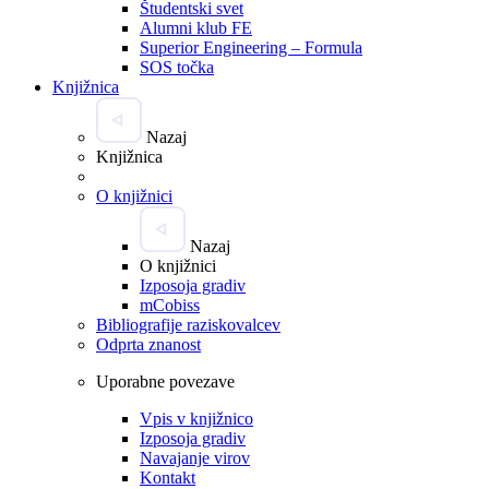
Študentski svet
Alumni klub FE
Superior Engineering – Formula
SOS točka
Knjižnica
Nazaj
Knjižnica
O knjižnici
Nazaj
O knjižnici
Izposoja gradiv
mCobiss
Bibliografije raziskovalcev
Odprta znanost
Uporabne povezave
Vpis v knjižnico
Izposoja gradiv
Navajanje virov
Kontakt