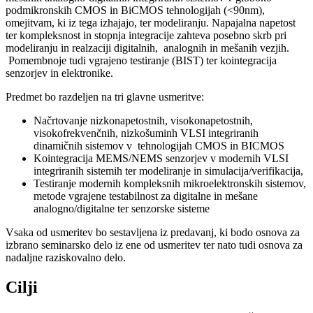
podmikronskih CMOS in BiCMOS tehnologijah (<90nm),
omejitvam, ki iz tega izhajajo, ter modeliranju. Napajalna napetost
ter kompleksnost in stopnja integracije zahteva posebno skrb pri
modeliranju in realzaciji digitalnih, analognih in mešanih vezjih.
Pomembnoje tudi vgrajeno testiranje (BIST) ter kointegracija
senzorjev in elektronike.
Predmet bo razdeljen na tri glavne usmeritve:
Načrtovanje nizkonapetostnih, visokonapetostnih,
visokofrekvenčnih, nizkošuminh VLSI integriranih
dinamičnih sistemov v tehnologijah CMOS in BICMOS
Kointegracija MEMS/NEMS senzorjev v modernih VLSI
integriranih sistemih ter modeliranje in simulacija/verifikacija,
Testiranje modernih kompleksnih mikroelektronskih sistemov,
metode vgrajene testabilnost za digitalne in mešane
analogno/digitalne ter senzorske sisteme
Vsaka od usmeritev bo sestavljena iz predavanj, ki bodo osnova za
izbrano seminarsko delo iz ene od usmeritev ter nato tudi osnova za
nadaljne raziskovalno delo.
Cilji