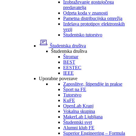
Izobraževanje gostujočega
predavatelja
Odprta koda v znanosti
Pametna distribucijska omrežja
Izdelava prototipov elektronskih
vezij
Študentsko tutorstvo
Študentska društva
Študentska društva
Štromar
BEST
EESTEC
IEEE
Uporabne povezave
Zaposlitve, štipendije in prakse
Šport na FE
Tutorstvo
KuFE
OpenLab Kranj
Vokalna skupina
MakerLab Ljubljana
Študentski svet
Alumni klub FE
Superior Engineering – Formula