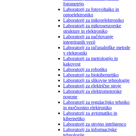
fotometrijo
Laboratorij za fotovoltaiko in
optoelektroniko
Laboratorij za mikroelektroniko
Laboratorij za mikrosenzorske
strukture in elektroniko
Laboratorij za načrtovanje
integriranih vezij
Laboratorij za računalniške metode
v elektroniki
Laboratorij za metrologijo in
kakovost
Laboratorij za robotiko
Laboratorij za biokibernetiko
Laboratorij za slikovne tehnologije
Laboratorij za električne stroje
Laboratorij za elektromotorske
pogone
Laboratorij za regulacijsko tehniko
in močnostno elektroniko
Laboratorij za avtomatiko in
kibernetiko
Laboratorij za strojno inteligenco
Laboratorij za informacijske
tehnologije