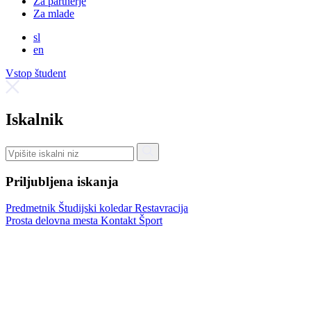
Za partnerje
Za mlade
sl
en
Vstop študent
Iskalnik
Priljubljena iskanja
Predmetnik
Študijski koledar
Restavracija
Prosta delovna mesta
Kontakt
Šport