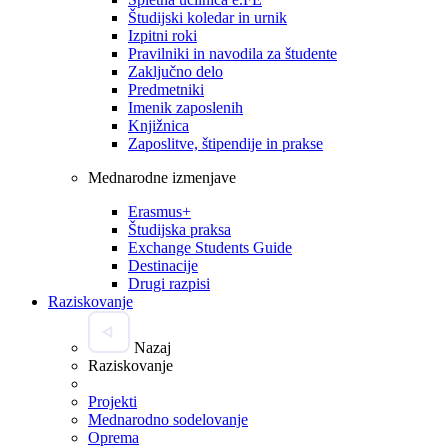
Študijski koledar in urnik
Izpitni roki
Pravilniki in navodila za študente
Zaključno delo
Predmetniki
Imenik zaposlenih
Knjižnica
Zaposlitve, štipendije in prakse
Mednarodne izmenjave
Erasmus+
Študijska praksa
Exchange Students Guide
Destinacije
Drugi razpisi
Raziskovanje
Nazaj
Raziskovanje
Projekti
Mednarodno sodelovanje
Oprema