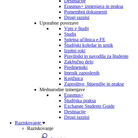
Destinacije
Erasmus+ izmenjava in praksa
Pomembni dokumenti
Drugi razpisi
Uporabne povezave
Vpis v študij
Studis
Spletna učilnica e.FE
Študijski koledar in urnik
Izpitni roki
Pravilniki in navodila za študente
Zaključno delo
Predmetniki
Imenik zaposlenih
Knjižnica
Zaposlitve, štipendije in prakse
Mednarodne izmenjave
Erasmus+
Študijska praksa
Exchange Students Guide
Destinacije
Drugi razpisi
Raziskovanje
Raziskovanje