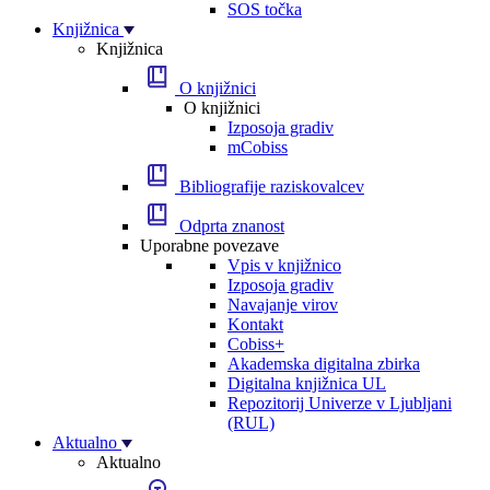
SOS točka
Knjižnica
Knjižnica
O knjižnici
O knjižnici
Izposoja gradiv
mCobiss
Bibliografije raziskovalcev
Odprta znanost
Uporabne povezave
Vpis v knjižnico
Izposoja gradiv
Navajanje virov
Kontakt
Cobiss+
Akademska digitalna zbirka
Digitalna knjižnica UL
Repozitorij Univerze v Ljubljani
(RUL)
Aktualno
Aktualno