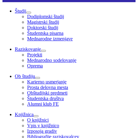
Študij
Dodiplomski študij
Magistrski študij
Doktorski študij
Študentska pisarna
Mednarodne izmenjave
Raziskovanje
Projekti
Mednarodno sodelovanje
Oprema
Ob študiju
Karierno usmerjanje
Prosta delovna mesta
Obštudijski predmeti
Študentska društva
Alumni klub FE
Knjižnica
O knjižnici
Vpis v knjižnico
Izposoja gradiv
Bibliografije raziskovalcev