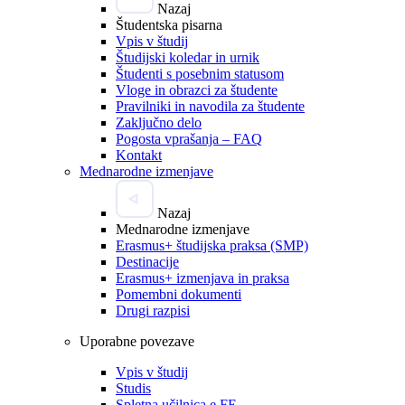
Nazaj
Študentska pisarna
Vpis v študij
Študijski koledar in urnik
Študenti s posebnim statusom
Vloge in obrazci za študente
Pravilniki in navodila za študente
Zaključno delo
Pogosta vprašanja – FAQ
Kontakt
Mednarodne izmenjave
Nazaj
Mednarodne izmenjave
Erasmus+ študijska praksa (SMP)
Destinacije
Erasmus+ izmenjava in praksa
Pomembni dokumenti
Drugi razpisi
Uporabne povezave
Vpis v študij
Studis
Spletna učilnica e.FE