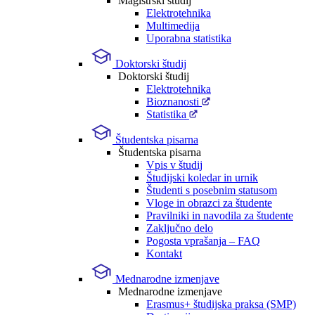
Magistrski študij
Elektrotehnika
Multimedija
Uporabna statistika
Doktorski študij
Doktorski študij
Elektrotehnika
Bioznanosti
Statistika
Študentska pisarna
Študentska pisarna
Vpis v študij
Študijski koledar in urnik
Študenti s posebnim statusom
Vloge in obrazci za študente
Pravilniki in navodila za študente
Zaključno delo
Pogosta vprašanja – FAQ
Kontakt
Mednarodne izmenjave
Mednarodne izmenjave
Erasmus+ študijska praksa (SMP)