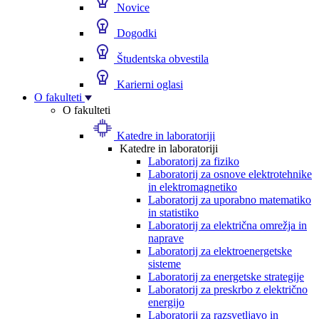
Novice
Dogodki
Študentska obvestila
Karierni oglasi
O fakulteti
O fakulteti
Katedre in laboratoriji
Katedre in laboratoriji
Laboratorij za fiziko
Laboratorij za osnove elektrotehnike
in elektromagnetiko
Laboratorij za uporabno matematiko
in statistiko
Laboratorij za električna omrežja in
naprave
Laboratorij za elektroenergetske
sisteme
Laboratorij za energetske strategije
Laboratorij za preskrbo z električno
energijo
Laboratorij za razsvetljavo in