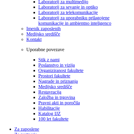
Laboratorij za multimedijo
Laboratorij za sevanje in optiko
Laboratorij za telekomunikacije
Laboratorij za uporabniku prilagojene
komunikacije in ambientno inteligenco
Imenik zaposlenih
Medijsko središče
Kontakt
Uporabne povezave
Stik z nami
Poslanstvo in vizija
Organiziranost fakultete
Prostori fakultete
Nagrade in priznanja
Medijsko središče
Restavracija
Založba in trgovina
Pravni akti in poročila
Habilitacije
Katalog IJZ
100 let fakultete
Za zaposlene