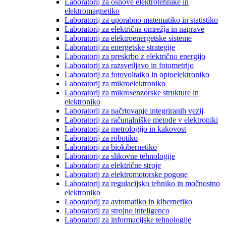
Laboratorij za osnove elektrotehnike in
elektromagnetiko
Laboratorij za uporabno matematiko in statistiko
Laboratorij za električna omrežja in naprave
Laboratorij za elektroenergetske sisteme
Laboratorij za energetske strategije
Laboratorij za preskrbo z električno energijo
Laboratorij za razsvetljavo in fotometrijo
Laboratorij za fotovoltaiko in optoelektroniko
Laboratorij za mikroelektroniko
Laboratorij za mikrosenzorske strukture in
elektroniko
Laboratorij za načrtovanje integriranih vezij
Laboratorij za računalniške metode v elektroniki
Laboratorij za metrologijo in kakovost
Laboratorij za robotiko
Laboratorij za biokibernetiko
Laboratorij za slikovne tehnologije
Laboratorij za električne stroje
Laboratorij za elektromotorske pogone
Laboratorij za regulacijsko tehniko in močnostno
elektroniko
Laboratorij za avtomatiko in kibernetiko
Laboratorij za strojno inteligenco
Laboratorij za informacijske tehnologije