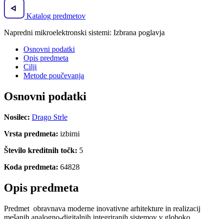
Katalog predmetov
Napredni mikroelektronski sistemi: Izbrana poglavja
Osnovni podatki
Opis predmeta
Cilji
Metode poučevanja
Osnovni podatki
Nosilec:
Drago Strle
Vrsta predmeta:
izbirni
Število kreditnih točk:
5
Koda predmeta:
64828
Opis predmeta
Predmet obravnava moderne inovativne arhitekture in realizacij
mešanih analogno-digitalnih integriranih sistemov v globoko