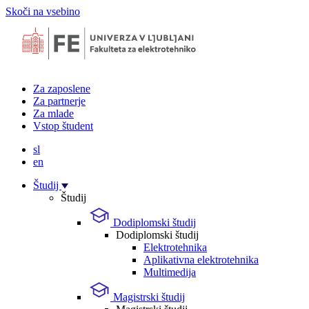
Skoči na vsebino
Za zaposlene
Za partnerje
Za mlade
Vstop študent
sl
en
Študij
Študij
Dodiplomski študij
Dodiplomski študij
Elektrotehnika
Aplikativna elektrotehnika
Multimedija
Magistrski študij