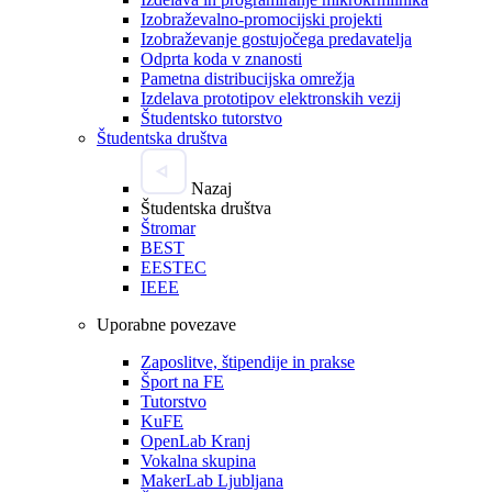
Izobraževalno-promocijski projekti
Izobraževanje gostujočega predavatelja
Odprta koda v znanosti
Pametna distribucijska omrežja
Izdelava prototipov elektronskih vezij
Študentsko tutorstvo
Študentska društva
Nazaj
Študentska društva
Štromar
BEST
EESTEC
IEEE
Uporabne povezave
Zaposlitve, štipendije in prakse
Šport na FE
Tutorstvo
KuFE
OpenLab Kranj
Vokalna skupina
MakerLab Ljubljana