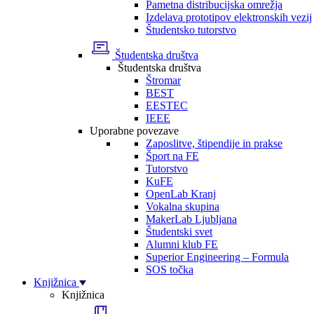
Pametna distribucijska omrežja
Izdelava prototipov elektronskih vezij
Študentsko tutorstvo
Študentska društva
Študentska društva
Štromar
BEST
EESTEC
IEEE
Uporabne povezave
Zaposlitve, štipendije in prakse
Šport na FE
Tutorstvo
KuFE
OpenLab Kranj
Vokalna skupina
MakerLab Ljubljana
Študentski svet
Alumni klub FE
Superior Engineering – Formula
SOS točka
Knjižnica
Knjižnica