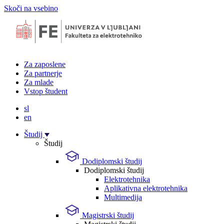
Skoči na vsebino
Za zaposlene
Za partnerje
Za mlade
Vstop študent
sl
en
Študij
Študij
Dodiplomski študij
Dodiplomski študij
Elektrotehnika
Aplikativna elektrotehnika
Multimedija
Magistrski študij