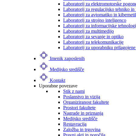
Laboratorij za elektromotorske pogon
Laboratorij za regulacijsko tehniko i
Laboratorij za avtomatiko in kibernet
Laboratorij za strojno inteligenco
Laboratorij za informacijske tehnologi
Laboratorij za multimedijo
Laboratorij za sevanje in optiko
Laboratorij za telekomunikacije
Laboratorij za uporabniku prilagojene
Imenik zaposlenih
Medijsko središče
Kontakt
Uporabne povezave
Stik z nami
Poslanstvo in vizija
Organiziranost fakultete
Prostori fakultete
Nagrade in priznanja
Medijsko središče
Restavracija
Založba in trgovina
Pravni akti in poročila