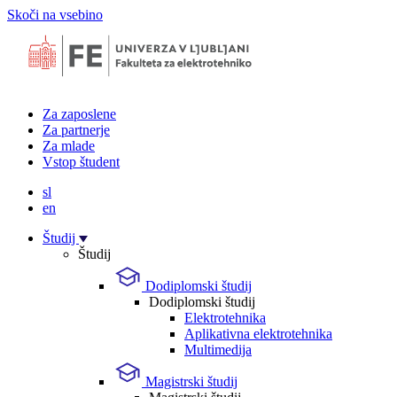
Skoči na vsebino
Za zaposlene
Za partnerje
Za mlade
Vstop študent
sl
en
Študij
Študij
Dodiplomski študij
Dodiplomski študij
Elektrotehnika
Aplikativna elektrotehnika
Multimedija
Magistrski študij