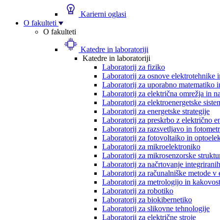
Karierni oglasi
O fakulteti
O fakulteti
Katedre in laboratoriji
Katedre in laboratoriji
Laboratorij za fiziko
Laboratorij za osnove elektrotehnike 
Laboratorij za uporabno matematiko in
Laboratorij za električna omrežja in n
Laboratorij za elektroenergetske siste
Laboratorij za energetske strategije
Laboratorij za preskrbo z električno e
Laboratorij za razsvetljavo in fotometr
Laboratorij za fotovoltaiko in optoele
Laboratorij za mikroelektroniko
Laboratorij za mikrosenzorske struktur
Laboratorij za načrtovanje integriranih
Laboratorij za računalniške metode v 
Laboratorij za metrologijo in kakovos
Laboratorij za robotiko
Laboratorij za biokibernetiko
Laboratorij za slikovne tehnologije
Laboratorij za električne stroje