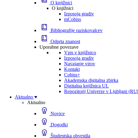
O knjižnici
O knjižnici
Izposoja gradiv
mCobiss
Bibliografije raziskovalcev
Odprta znanost
Uporabne povezave
Vpis v knjižnico
Izposoja gradiv
Navajanje virov
Kontakt
Cobiss+
Akademska digitalna zbirka
Digitalna knjižnica UL
Repozitorij Univerze v Ljubljani (RU
Aktualno
Aktualno
Novice
Dogodki
Študentska obvestila