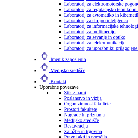
Laboratorij za elektromotorske pogon
Laboratorij za regulacijsko tehniko i
Laboratorij za avtomatiko in kibernet
Laboratorij za strojno inteligenco
Laboratorij za informacijske tehnologi
Laboratorij za multimedijo
Laboratorij za sevanje in optiko
Laboratorij za telekomunikacije
Laboratorij za uporabniku prilagojene
Imenik zaposlenih
Medijsko središče
Kontakt
Uporabne povezave
Stik z nami
Poslanstvo in vizija
Organiziranost fakultete
Prostori fakultete
Nagrade in priznanja
Medijsko središče
Restavracija
Založba in trgovina
Pravni akti in poročila