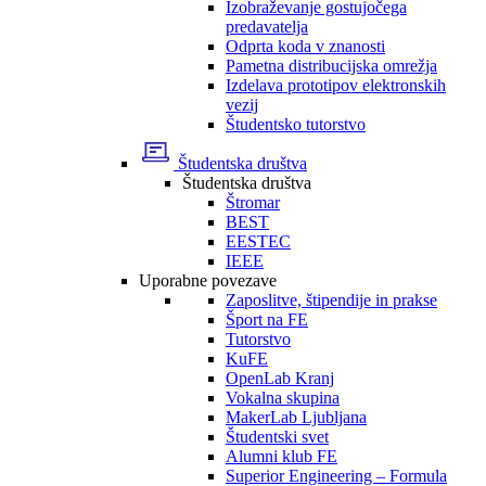
Izobraževanje gostujočega
predavatelja
Odprta koda v znanosti
Pametna distribucijska omrežja
Izdelava prototipov elektronskih
vezij
Študentsko tutorstvo
Študentska društva
Študentska društva
Štromar
BEST
EESTEC
IEEE
Uporabne povezave
Zaposlitve, štipendije in prakse
Šport na FE
Tutorstvo
KuFE
OpenLab Kranj
Vokalna skupina
MakerLab Ljubljana
Študentski svet
Alumni klub FE
Superior Engineering – Formula