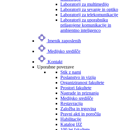
Laboratorij za multimedijo
Laboratorij za sevanje in optiko
Laboratorij za telekomunikacije
Laboratorij za uporabniku
prilagojene komunikacije in
ambientno inteligenco
Imenik zaposlenih
Medijsko središče
Kontakt
Uporabne povezave
Stik z nami
Poslanstvo in vizija
Organiziranost fakultete
Prostori fakultete
Nagrade in priznanja
Medijsko središče
Restavracija
Založba in trgovina
Pravni akti in poročila
Habilitacije
Katalog IJZ
100 let fakultete