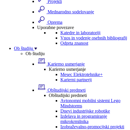
Projekti
Mednarodno sodelovanje
Oprema
Uporabne povezave
Katedre in laboratoriji
Vnos in vodenje osebnih bibliografij
Odprta znanost
Ob študiju
Ob študiju
Karierno usmerjanje
Karierno usmerjanje
Mesec Elektrotehnike+
Karierni partnerji
Obštudijski predmeti
Obštudijski predmeti
Avtonomni mobilni sistemi Lego
Mindstorms
Dnevi industrijske robotike
Izdelava in programiranje
mikrokrmilnika
Izobraževalno-promocijski projekti