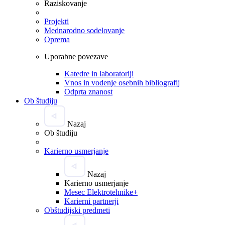
Raziskovanje
Projekti
Mednarodno sodelovanje
Oprema
Uporabne povezave
Katedre in laboratoriji
Vnos in vodenje osebnih bibliografij
Odprta znanost
Ob študiju
Nazaj
Ob študiju
Karierno usmerjanje
Nazaj
Karierno usmerjanje
Mesec Elektrotehnike+
Karierni partnerji
Obštudijski predmeti