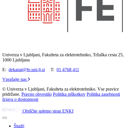
Univerza v Ljubljani, Fakulteta za elektrotehniko, Tržaška cesta 25,
1000 Ljubljana
E:
dekanat@fe.uni-lj.si
T:
01 4768 411
Vprašajte nas
© Univerza v Ljubljani, Fakulteta za elektrotehniko. Vse pravice
pridržane.
Pravno obvestilo
Politika piškotkov
Politika zasebnosti
Izjava o dostopnosti
Obiščite spletno stran ENKI
Študij