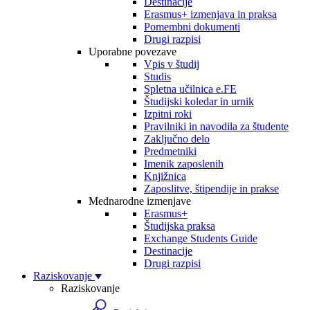
Destinacije
Erasmus+ izmenjava in praksa
Pomembni dokumenti
Drugi razpisi
Uporabne povezave
Vpis v študij
Studis
Spletna učilnica e.FE
Študijski koledar in urnik
Izpitni roki
Pravilniki in navodila za študente
Zaključno delo
Predmetniki
Imenik zaposlenih
Knjižnica
Zaposlitve, štipendije in prakse
Mednarodne izmenjave
Erasmus+
Študijska praksa
Exchange Students Guide
Destinacije
Drugi razpisi
Raziskovanje
Raziskovanje