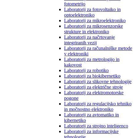
fotometrijo
Laboratorij za fotovoltaiko in
optoelektroniko
Laboratorij za mikroelektroniko
Laboratorij za mikrosenzorske
strukture in elektroniko
Laboratorij za načrtovanje
integriranih vezij
Laboratorij za računalniške metode
v elektroniki
Laboratorij za metrologijo in
kakovost
Laboratorij za robotiko
Laboratorij za biokibernetiko
Laboratorij za slikovne tehnologije
Laboratorij za električne stroje
Laboratorij za elektromotorske
pogone
Laboratorij za regulacijsko tehniko
in močnostno elektroniko
Laboratorij za avtomatiko in
kibernetiko
Laboratorij za strojno inteligenco
Laboratorij za informacijske
tehnologije