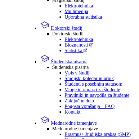
Magistrski študij
Elektrotehnika
Multimedija
Uporabna statistika
Doktorski študij
Doktorski študij
Elektrotehnika
Bioznanosti
Statistika
Študentska pisarna
Študentska pisarna
Vpis v študij
Študijski koledar in urnik
Študenti s posebnim statusom
Vloge in obrazci za študente
Pravilniki in navodila za študente
Zaključno delo
Pogosta vprašanja – FAQ
Kontakt
Mednarodne izmenjave
Mednarodne izmenjave
Erasmus+ študijska praksa (SMP)