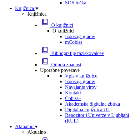
SOS točka
Knjižnica
Knjižnica
O knjižnici
O knjižnici
Izposoja gradiv
mCobiss
Bibliografije raziskovalcev
Odprta znanost
Uporabne povezave
Vpis v knjižnico
Izposoja gradiv
Navajanje virov
Kontakt
Cobiss+
Akademska digitalna zbirka
Digitalna knjižnica UL
Repozitorij Univerze v Ljubljani
(RUL)
Aktualno
Aktualno