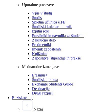
Uporabne povezave
Vpis v študij
Studis
Spletna učilnica e.FE
Študijski koledar in urnik
Izpitni roki
Pravilniki in navodila za študente
Zaključno delo
Predmetniki
Imenik zaposlenih
Knjižnica
Zaposlitve, štipendije in prakse
Mednarodne izmenjave
Erasmus+
Študijska praksa
Exchange Students Guide
Destinacije
Drugi razpisi
Raziskovanje
Nazaj