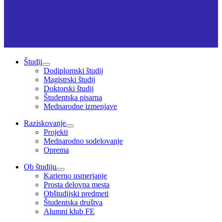
Študij
Dodiplomski študij
Magistrski študij
Doktorski študij
Študentska pisarna
Mednarodne izmenjave
Raziskovanje
Projekti
Mednarodno sodelovanje
Oprema
Ob študiju
Karierno usmerjanje
Prosta delovna mesta
Obštudijski predmeti
Študentska društva
Alumni klub FE