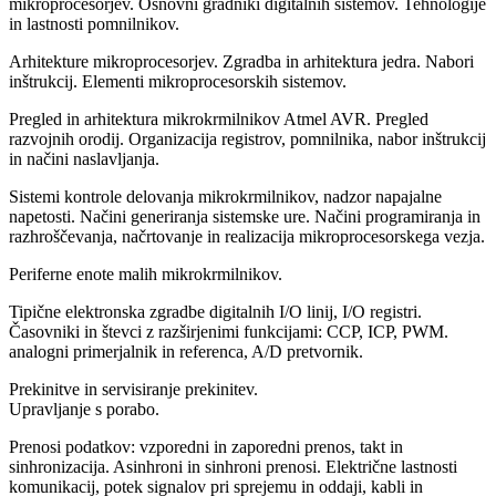
mikroprocesorjev. Osnovni gradniki digitalnih sistemov. Tehnologije
in lastnosti pomnilnikov.
Arhitekture mikroprocesorjev. Zgradba in arhitektura jedra. Nabori
inštrukcij. Elementi mikroprocesorskih sistemov.
Pregled in arhitektura mikrokrmilnikov Atmel AVR. Pregled
razvojnih orodij. Organizacija registrov, pomnilnika, nabor inštrukcij
in načini naslavljanja.
Sistemi kontrole delovanja mikrokrmilnikov, nadzor napajalne
napetosti. Načini generiranja sistemske ure. Načini programiranja in
razhroščevanja, načrtovanje in realizacija mikroprocesorskega vezja.
Periferne enote malih mikrokrmilnikov.
Tipične elektronska zgradbe digitalnih I/O linij, I/O registri.
Časovniki in števci z razširjenimi funkcijami: CCP, ICP, PWM.
analogni primerjalnik in referenca, A/D pretvornik.
Prekinitve in servisiranje prekinitev.
Upravljanje s porabo.
Prenosi podatkov: vzporedni in zaporedni prenos, takt in
sinhronizacija. Asinhroni in sinhroni prenosi. Električne lastnosti
komunikacij, potek signalov pri sprejemu in oddaji, kabli in