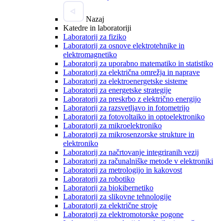
Nazaj
Katedre in laboratoriji
Laboratorij za fiziko
Laboratorij za osnove elektrotehnike in
elektromagnetiko
Laboratorij za uporabno matematiko in statistiko
Laboratorij za električna omrežja in naprave
Laboratorij za elektroenergetske sisteme
Laboratorij za energetske strategije
Laboratorij za preskrbo z električno energijo
Laboratorij za razsvetljavo in fotometrijo
Laboratorij za fotovoltaiko in optoelektroniko
Laboratorij za mikroelektroniko
Laboratorij za mikrosenzorske strukture in
elektroniko
Laboratorij za načrtovanje integriranih vezij
Laboratorij za računalniške metode v elektroniki
Laboratorij za metrologijo in kakovost
Laboratorij za robotiko
Laboratorij za biokibernetiko
Laboratorij za slikovne tehnologije
Laboratorij za električne stroje
Laboratorij za elektromotorske pogone