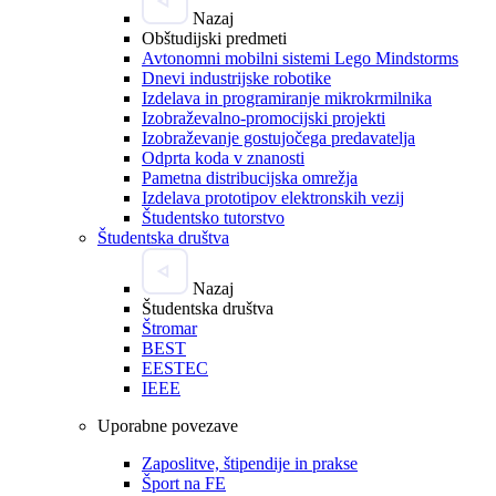
Nazaj
Obštudijski predmeti
Avtonomni mobilni sistemi Lego Mindstorms
Dnevi industrijske robotike
Izdelava in programiranje mikrokrmilnika
Izobraževalno-promocijski projekti
Izobraževanje gostujočega predavatelja
Odprta koda v znanosti
Pametna distribucijska omrežja
Izdelava prototipov elektronskih vezij
Študentsko tutorstvo
Študentska društva
Nazaj
Študentska društva
Štromar
BEST
EESTEC
IEEE
Uporabne povezave
Zaposlitve, štipendije in prakse
Šport na FE