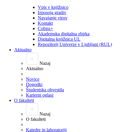
Vpis v knjižnico
Izposoja gradiv
Navajanje virov
Kontakt
Cobiss+
Akademska digitalna zbirka
Digitalna knjižnica UL
Repozitorij Univerze v Ljubljani (RUL)
Aktualno
Nazaj
Aktualno
Novice
Dogodki
Študentska obvestila
Karierni oglasi
O fakulteti
Nazaj
O fakulteti
Katedre in laboratoriji