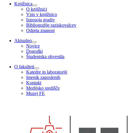
Knjižnica
O knjižnici
Vpis v knjižnico
Izposoja gradiv
Bibliografije raziskovalcev
Odprta znanost
Aktualno
Novice
Dogodki
Študentska obvestila
O fakulteti
Katedre in laboratoriji
Imenik zaposlenih
Kontakt
Medijsko središče
Muzej FE