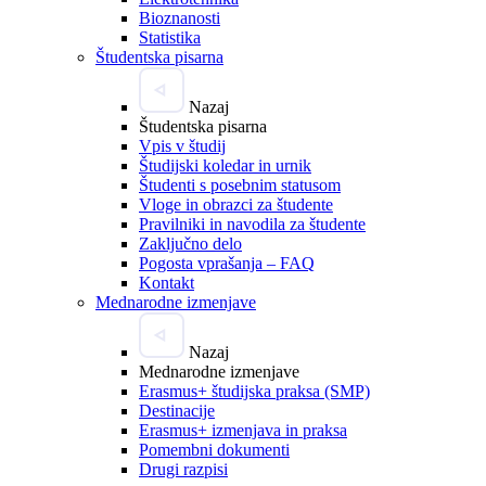
Bioznanosti
Statistika
Študentska pisarna
Nazaj
Študentska pisarna
Vpis v študij
Študijski koledar in urnik
Študenti s posebnim statusom
Vloge in obrazci za študente
Pravilniki in navodila za študente
Zaključno delo
Pogosta vprašanja – FAQ
Kontakt
Mednarodne izmenjave
Nazaj
Mednarodne izmenjave
Erasmus+ študijska praksa (SMP)
Destinacije
Erasmus+ izmenjava in praksa
Pomembni dokumenti
Drugi razpisi