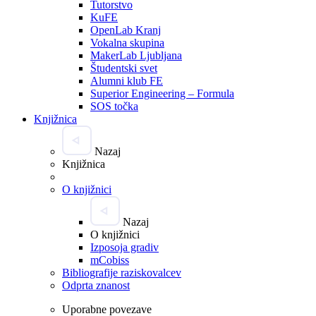
Tutorstvo
KuFE
OpenLab Kranj
Vokalna skupina
MakerLab Ljubljana
Študentski svet
Alumni klub FE
Superior Engineering – Formula
SOS točka
Knjižnica
Nazaj
Knjižnica
O knjižnici
Nazaj
O knjižnici
Izposoja gradiv
mCobiss
Bibliografije raziskovalcev
Odprta znanost
Uporabne povezave