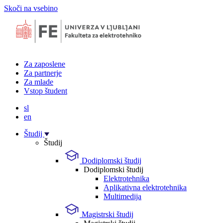
Skoči na vsebino
Za zaposlene
Za partnerje
Za mlade
Vstop študent
sl
en
Študij
Študij
Dodiplomski študij
Dodiplomski študij
Elektrotehnika
Aplikativna elektrotehnika
Multimedija
Magistrski študij