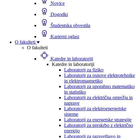
Novice
Dogodki
Študentska obvestila
Karierni oglasi
O fakulteti
O fakulteti
Katedre in laboratoriji
Katedre in laboratoriji
Laboratorij za fiziko
Laboratorij za osnove elektrotehnike
in elektromagnetiko
Laboratorij za uporabno matematiko
in statistiko
Laboratorij za električna omrežja in
naprave
Laboratorij za elektroenergetske
sisteme
Laboratorij za energetske strategije
Laboratorij za preskrbo z električno
energijo
Laboratorij za razsvetljavo in