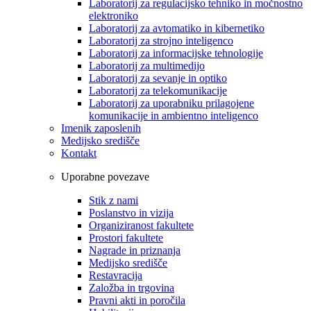
Laboratorij za regulacijsko tehniko in močnostno
elektroniko
Laboratorij za avtomatiko in kibernetiko
Laboratorij za strojno inteligenco
Laboratorij za informacijske tehnologije
Laboratorij za multimedijo
Laboratorij za sevanje in optiko
Laboratorij za telekomunikacije
Laboratorij za uporabniku prilagojene
komunikacije in ambientno inteligenco
Imenik zaposlenih
Medijsko središče
Kontakt
Uporabne povezave
Stik z nami
Poslanstvo in vizija
Organiziranost fakultete
Prostori fakultete
Nagrade in priznanja
Medijsko središče
Restavracija
Založba in trgovina
Pravni akti in poročila