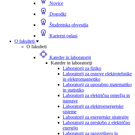
Novice
Dogodki
Študentska obvestila
Karierni oglasi
O fakulteti
O fakulteti
Katedre in laboratoriji
Katedre in laboratoriji
Laboratorij za fiziko
Laboratorij za osnove elektrotehnike
in elektromagnetiko
Laboratorij za uporabno matematiko
in statistiko
Laboratorij za električna omrežja in
naprave
Laboratorij za elektroenergetske
sisteme
Laboratorij za energetske strategije
Laboratorij za preskrbo z električno
energijo
Laboratorij za razsvetljavo in