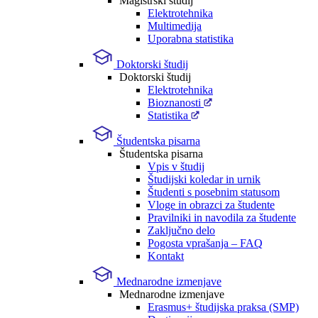
Magistrski študij
Elektrotehnika
Multimedija
Uporabna statistika
Doktorski študij
Doktorski študij
Elektrotehnika
Bioznanosti
Statistika
Študentska pisarna
Študentska pisarna
Vpis v študij
Študijski koledar in urnik
Študenti s posebnim statusom
Vloge in obrazci za študente
Pravilniki in navodila za študente
Zaključno delo
Pogosta vprašanja – FAQ
Kontakt
Mednarodne izmenjave
Mednarodne izmenjave
Erasmus+ študijska praksa (SMP)