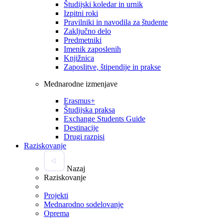
Študijski koledar in urnik
Izpitni roki
Pravilniki in navodila za študente
Zaključno delo
Predmetniki
Imenik zaposlenih
Knjižnica
Zaposlitve, štipendije in prakse
Mednarodne izmenjave
Erasmus+
Študijska praksa
Exchange Students Guide
Destinacije
Drugi razpisi
Raziskovanje
Nazaj
Raziskovanje
Projekti
Mednarodno sodelovanje
Oprema