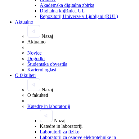
Akademska digitalna zbirka
Digitalna knjižnica UL
Repozitorij Univerze v Ljubljani (RUL)
Aktualno
Nazaj
Aktualno
Novice
Dogodki
Študentska obvestila
Karierni oglasi
O fakulteti
Nazaj
O fakulteti
Katedre in laboratoriji
Nazaj
Katedre in laboratoriji
Laboratorij za fiziko
Laboratorij za osnove elektrotehnike in