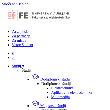
Skoči na vsebino
Za zaposlene
Za partnerje
Za mlade
Vstop študent
sl
en
Študij
Študij
Dodiplomski študij
Dodiplomski študij
Elektrotehnika
Aplikativna elektrotehnika
Multimedija
Magistrski študij