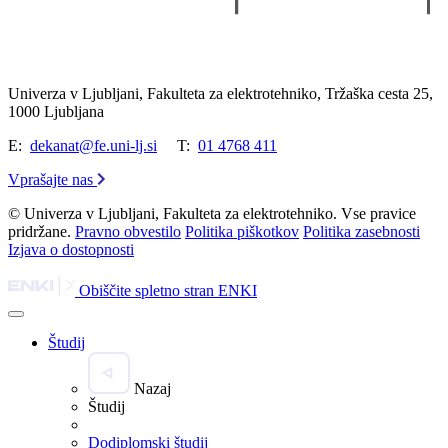
Univerza v Ljubljani, Fakulteta za elektrotehniko, Tržaška cesta 25,
1000 Ljubljana
E:
dekanat@fe.uni-lj.si
T:
01 4768 411
Vprašajte nas
© Univerza v Ljubljani, Fakulteta za elektrotehniko. Vse pravice
pridržane.
Pravno obvestilo
Politika piškotkov
Politika zasebnosti
Izjava o dostopnosti
Obiščite spletno stran ENKI
Študij
Nazaj
Študij
Dodiplomski študij