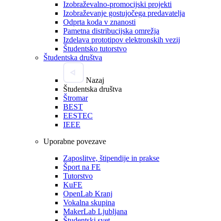
Izobraževalno-promocijski projekti
Izobraževanje gostujočega predavatelja
Odprta koda v znanosti
Pametna distribucijska omrežja
Izdelava prototipov elektronskih vezij
Študentsko tutorstvo
Študentska društva
Nazaj
Študentska društva
Štromar
BEST
EESTEC
IEEE
Uporabne povezave
Zaposlitve, štipendije in prakse
Šport na FE
Tutorstvo
KuFE
OpenLab Kranj
Vokalna skupina
MakerLab Ljubljana
Študentski svet