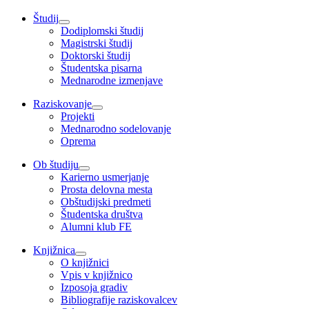
Študij
Dodiplomski študij
Magistrski študij
Doktorski študij
Študentska pisarna
Mednarodne izmenjave
Raziskovanje
Projekti
Mednarodno sodelovanje
Oprema
Ob študiju
Karierno usmerjanje
Prosta delovna mesta
Obštudijski predmeti
Študentska društva
Alumni klub FE
Knjižnica
O knjižnici
Vpis v knjižnico
Izposoja gradiv
Bibliografije raziskovalcev