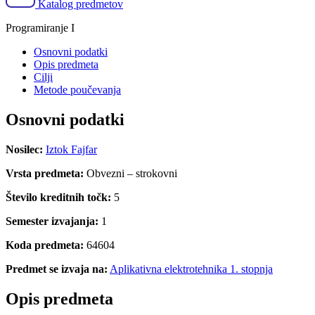
Katalog predmetov
Programiranje I
Osnovni podatki
Opis predmeta
Cilji
Metode poučevanja
Osnovni podatki
Nosilec:
Iztok Fajfar
Vrsta predmeta:
Obvezni – strokovni
Število kreditnih točk:
5
Semester izvajanja:
1
Koda predmeta:
64604
Predmet se izvaja na:
Aplikativna elektrotehnika 1. stopnja
Opis predmeta