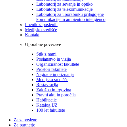
Laboratorij za sevanje in optiko
Laboratorij za telekomunikacije
Laboratorij za uporabniku prilagojene
komunikacije in ambientno inteligenco
Imenik zaposlenih
Medijsko središče
Kontakt
Uporabne povezave
Stik z nami
Poslanstvo in vizija
Organiziranost fakultete
Prostori fakultete
Nagrade in priznanja
Medijsko središče
Restavracija
Založba in trgovina
Pravni akti in poročila
Habilitacije
Katalog IJZ
100 let fakultete
Za zaposlene
Za partnerje