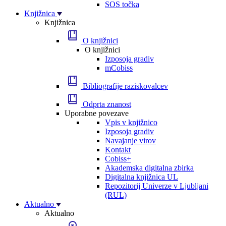
SOS točka
Knjižnica
Knjižnica
O knjižnici
O knjižnici
Izposoja gradiv
mCobiss
Bibliografije raziskovalcev
Odprta znanost
Uporabne povezave
Vpis v knjižnico
Izposoja gradiv
Navajanje virov
Kontakt
Cobiss+
Akademska digitalna zbirka
Digitalna knjižnica UL
Repozitorij Univerze v Ljubljani
(RUL)
Aktualno
Aktualno