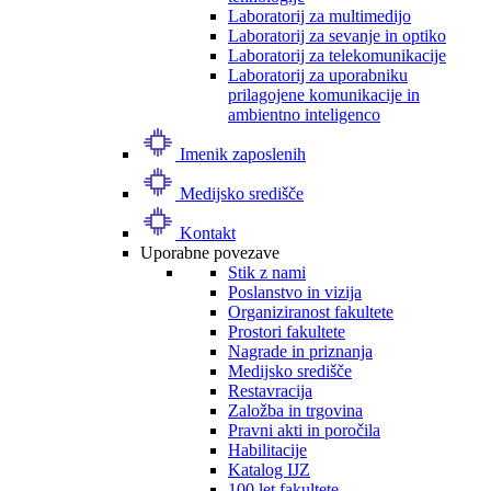
Laboratorij za multimedijo
Laboratorij za sevanje in optiko
Laboratorij za telekomunikacije
Laboratorij za uporabniku
prilagojene komunikacije in
ambientno inteligenco
Imenik zaposlenih
Medijsko središče
Kontakt
Uporabne povezave
Stik z nami
Poslanstvo in vizija
Organiziranost fakultete
Prostori fakultete
Nagrade in priznanja
Medijsko središče
Restavracija
Založba in trgovina
Pravni akti in poročila
Habilitacije
Katalog IJZ
100 let fakultete