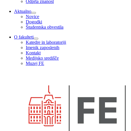
Odprta znanost
Aktualno
Novice
Dogodki
Študentska obvestila
O fakulteti
Katedre in laboratoriji
Imenik zaposlenih
Kontakt
Medijsko središče
Muzej FE