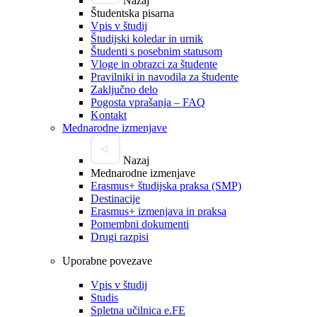
Nazaj
Študentska pisarna
Vpis v študij
Študijski koledar in urnik
Študenti s posebnim statusom
Vloge in obrazci za študente
Pravilniki in navodila za študente
Zaključno delo
Pogosta vprašanja – FAQ
Kontakt
Mednarodne izmenjave
Nazaj
Mednarodne izmenjave
Erasmus+ študijska praksa (SMP)
Destinacije
Erasmus+ izmenjava in praksa
Pomembni dokumenti
Drugi razpisi
Uporabne povezave
Vpis v študij
Studis
Spletna učilnica e.FE