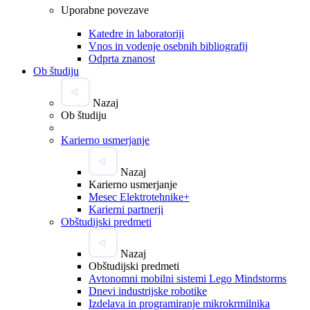
Uporabne povezave
Katedre in laboratoriji
Vnos in vodenje osebnih bibliografij
Odprta znanost
Ob študiju
Nazaj
Ob študiju
Karierno usmerjanje
Nazaj
Karierno usmerjanje
Mesec Elektrotehnike+
Karierni partnerji
Obštudijski predmeti
Nazaj
Obštudijski predmeti
Avtonomni mobilni sistemi Lego Mindstorms
Dnevi industrijske robotike
Izdelava in programiranje mikrokrmilnika