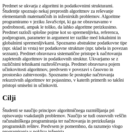
Predmet se ukvarja z algoritmi in podatkovnimi strukturami.
Študentje spoznajo nekaj preprostih algoritmov za reševanje
elementarnih matematičnih in inženirskih problemov. Algoritme
programiramo v jeziku JavaScript, ki ga ne obravnavamo v
podrobnosti, ampak le toliko, da lahko algoritme preizkusimo.
Predmet razloži splošne pojme kot so spremenljivka, referenca,
podprogram, parameter in argument ter razlike med lokalnimi in
globalnimi spremenljivkami. Spoznamo abstraktne podatkovne tipe
(npr. sklad in vrsta) ter podatkovne strukture (npr. tabela in povezan
seznam). Predmet obravnava sistematične pristope k načrtovanju
zapletenih algoritmov in podatkovnih struktur. Ukvarjamo se z
različnimi tehnikami razhroščevanja. Predmet obravnava pojem
učinkovitosti algoritmov, predvsem v povezavi s časovno in
prostorsko zahtevnostjo. Spoznamo še postopke načrtovanja
rekurzivnih algoritmov ter pojasnimo, v katerih primerih so takšni
pristopi smiselni in učinkoviti.
Cilji
Študenti se naučijo principov algoritmičnega razmišljanja pri
opisovanju vsakdanjih problemov. Naučijo se tudi osnovnih veščin
računalniškega programiranja ter načrtovanja in preizkušanja
programskih rešitev. Predvsem je pomembno, da razumejo vlogo
programiranja v poklicu inženirja.