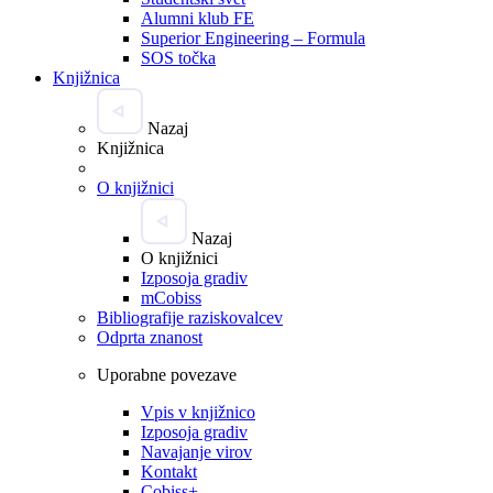
Alumni klub FE
Superior Engineering – Formula
SOS točka
Knjižnica
Nazaj
Knjižnica
O knjižnici
Nazaj
O knjižnici
Izposoja gradiv
mCobiss
Bibliografije raziskovalcev
Odprta znanost
Uporabne povezave
Vpis v knjižnico
Izposoja gradiv
Navajanje virov
Kontakt
Cobiss+