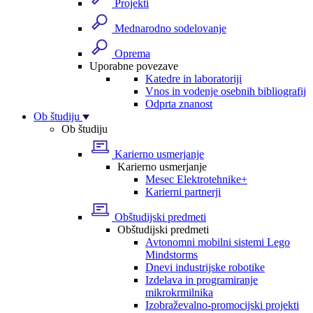
Projekti
Mednarodno sodelovanje
Oprema
Uporabne povezave
Katedre in laboratoriji
Vnos in vodenje osebnih bibliografij
Odprta znanost
Ob študiju
Ob študiju
Karierno usmerjanje
Karierno usmerjanje
Mesec Elektrotehnike+
Karierni partnerji
Obštudijski predmeti
Obštudijski predmeti
Avtonomni mobilni sistemi Lego
Mindstorms
Dnevi industrijske robotike
Izdelava in programiranje
mikrokrmilnika
Izobraževalno-promocijski projekti