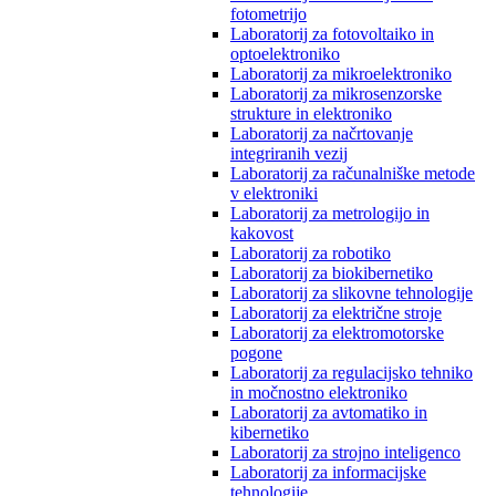
fotometrijo
Laboratorij za fotovoltaiko in
optoelektroniko
Laboratorij za mikroelektroniko
Laboratorij za mikrosenzorske
strukture in elektroniko
Laboratorij za načrtovanje
integriranih vezij
Laboratorij za računalniške metode
v elektroniki
Laboratorij za metrologijo in
kakovost
Laboratorij za robotiko
Laboratorij za biokibernetiko
Laboratorij za slikovne tehnologije
Laboratorij za električne stroje
Laboratorij za elektromotorske
pogone
Laboratorij za regulacijsko tehniko
in močnostno elektroniko
Laboratorij za avtomatiko in
kibernetiko
Laboratorij za strojno inteligenco
Laboratorij za informacijske
tehnologije