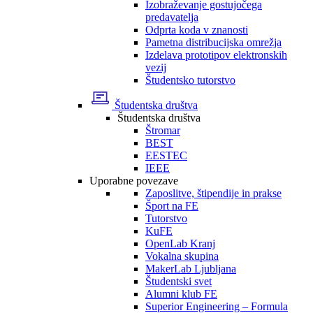
Izobraževanje gostujočega
predavatelja
Odprta koda v znanosti
Pametna distribucijska omrežja
Izdelava prototipov elektronskih
vezij
Študentsko tutorstvo
Študentska društva
Študentska društva
Štromar
BEST
EESTEC
IEEE
Uporabne povezave
Zaposlitve, štipendije in prakse
Šport na FE
Tutorstvo
KuFE
OpenLab Kranj
Vokalna skupina
MakerLab Ljubljana
Študentski svet
Alumni klub FE
Superior Engineering – Formula