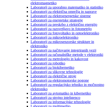
elektromagnetiko
Laboratorij za uporabno matematiko in statistiko
Laboratorij za električna omrežja in naprave
Laboratorij za elektroenergetske sisteme
Laboratorij za energetske strategije
Laboratorij za preskrbo z električno energijo
Laboratorij za razsvetljavo in fotometrijo
Laboratorij za fotovoltaiko in optoelektroniko
Laboratorij za mikroelektroniko
Laboratorij za mikrosenzorske strukture in
elektroniko
Laboratorij za načrtovanje integriranih vezij
Laboratorij za računalniške metode v elektroniki
Laboratorij za metrologijo in kakovost
Laboratorij za robotiko
Laboratorij za biokibernetiko
Laboratorij za slikovne tehnologije
Laboratorij za električne stroje
Laboratorij za elektromotorske pogone
Laboratorij za regulacijsko tehniko in močnostno
elektroniko
Laboratorij za avtomatiko in kibernetiko
Laboratorij za strojno inteligenco
Laboratorij za informacijske tehnologije
Laboratorij za multimedijo