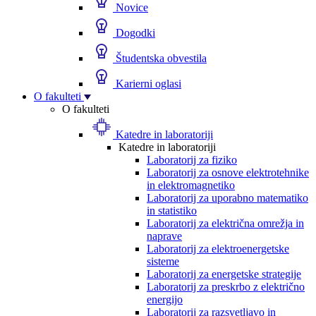
Novice
Dogodki
Študentska obvestila
Karierni oglasi
O fakulteti
O fakulteti
Katedre in laboratoriji
Katedre in laboratoriji
Laboratorij za fiziko
Laboratorij za osnove elektrotehnike
in elektromagnetiko
Laboratorij za uporabno matematiko
in statistiko
Laboratorij za električna omrežja in
naprave
Laboratorij za elektroenergetske
sisteme
Laboratorij za energetske strategije
Laboratorij za preskrbo z električno
energijo
Laboratorij za razsvetljavo in