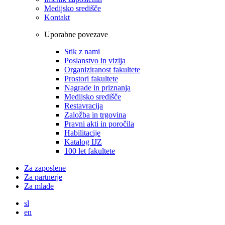
Medijsko središče
Kontakt
Uporabne povezave
Stik z nami
Poslanstvo in vizija
Organiziranost fakultete
Prostori fakultete
Nagrade in priznanja
Medijsko središče
Restavracija
Založba in trgovina
Pravni akti in poročila
Habilitacije
Katalog IJZ
100 let fakultete
Za zaposlene
Za partnerje
Za mlade
sl
en