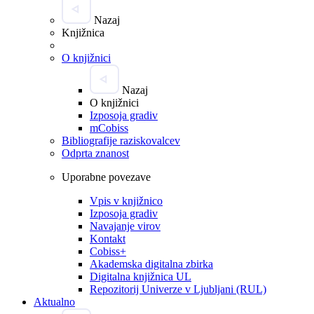
Nazaj
Knjižnica
O knjižnici
Nazaj
O knjižnici
Izposoja gradiv
mCobiss
Bibliografije raziskovalcev
Odprta znanost
Uporabne povezave
Vpis v knjižnico
Izposoja gradiv
Navajanje virov
Kontakt
Cobiss+
Akademska digitalna zbirka
Digitalna knjižnica UL
Repozitorij Univerze v Ljubljani (RUL)
Aktualno