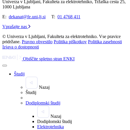
Univerza v Ljubljani, Fakulteta za elektrotehniko, Tržaška cesta 25,
1000 Ljubljana
E:
dekanat@fe.uni-lj.si
T:
01 4768 411
Vprašajte nas
© Univerza v Ljubljani, Fakulteta za elektrotehniko. Vse pravice
pridržane.
Pravno obvestilo
Politika piškotkov
Politika zasebnosti
Izjava o dostopnosti
Obiščite spletno stran ENKI
Študij
Nazaj
Študij
Dodiplomski študij
Nazaj
Dodiplomski študij
Elektrotehnika