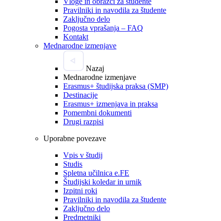
Vloge in obrazci za študente
Pravilniki in navodila za študente
Zaključno delo
Pogosta vprašanja – FAQ
Kontakt
Mednarodne izmenjave
Nazaj
Mednarodne izmenjave
Erasmus+ študijska praksa (SMP)
Destinacije
Erasmus+ izmenjava in praksa
Pomembni dokumenti
Drugi razpisi
Uporabne povezave
Vpis v študij
Studis
Spletna učilnica e.FE
Študijski koledar in urnik
Izpitni roki
Pravilniki in navodila za študente
Zaključno delo
Predmetniki