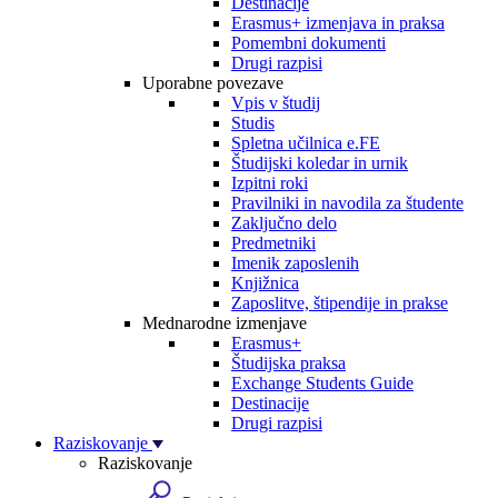
Destinacije
Erasmus+ izmenjava in praksa
Pomembni dokumenti
Drugi razpisi
Uporabne povezave
Vpis v študij
Studis
Spletna učilnica e.FE
Študijski koledar in urnik
Izpitni roki
Pravilniki in navodila za študente
Zaključno delo
Predmetniki
Imenik zaposlenih
Knjižnica
Zaposlitve, štipendije in prakse
Mednarodne izmenjave
Erasmus+
Študijska praksa
Exchange Students Guide
Destinacije
Drugi razpisi
Raziskovanje
Raziskovanje