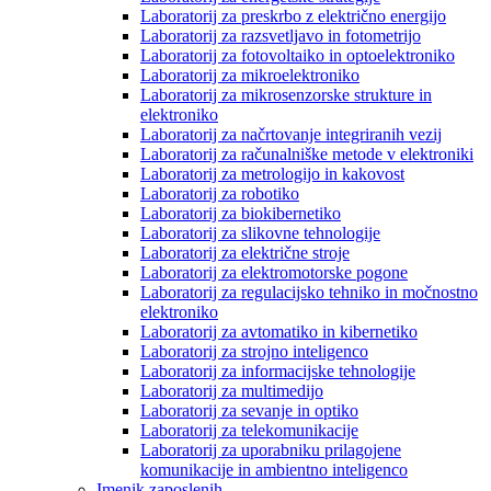
Laboratorij za preskrbo z električno energijo
Laboratorij za razsvetljavo in fotometrijo
Laboratorij za fotovoltaiko in optoelektroniko
Laboratorij za mikroelektroniko
Laboratorij za mikrosenzorske strukture in
elektroniko
Laboratorij za načrtovanje integriranih vezij
Laboratorij za računalniške metode v elektroniki
Laboratorij za metrologijo in kakovost
Laboratorij za robotiko
Laboratorij za biokibernetiko
Laboratorij za slikovne tehnologije
Laboratorij za električne stroje
Laboratorij za elektromotorske pogone
Laboratorij za regulacijsko tehniko in močnostno
elektroniko
Laboratorij za avtomatiko in kibernetiko
Laboratorij za strojno inteligenco
Laboratorij za informacijske tehnologije
Laboratorij za multimedijo
Laboratorij za sevanje in optiko
Laboratorij za telekomunikacije
Laboratorij za uporabniku prilagojene
komunikacije in ambientno inteligenco
Imenik zaposlenih