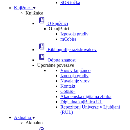
SOS točka
Knjižnica
Knjižnica
O knjižnici
O knjižnici
Izposoja gradiv
mCobiss
Bibliografije raziskovalcev
Odprta znanost
Uporabne povezave
Vpis v knjižnico
Izposoja gradiv
Navajanje virov
Kontakt
Cobiss+
Akademska digitalna zbirka
Digitalna knjižnica UL
Repozitorij Univerze v Ljubljani
(RUL)
Aktualno
Aktualno