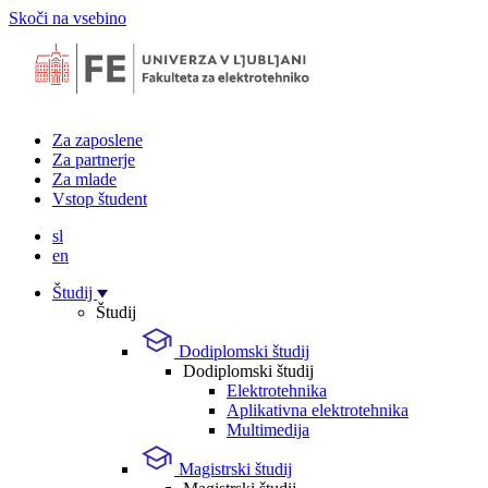
Skoči na vsebino
Za zaposlene
Za partnerje
Za mlade
Vstop študent
sl
en
Študij
Študij
Dodiplomski študij
Dodiplomski študij
Elektrotehnika
Aplikativna elektrotehnika
Multimedija
Magistrski študij