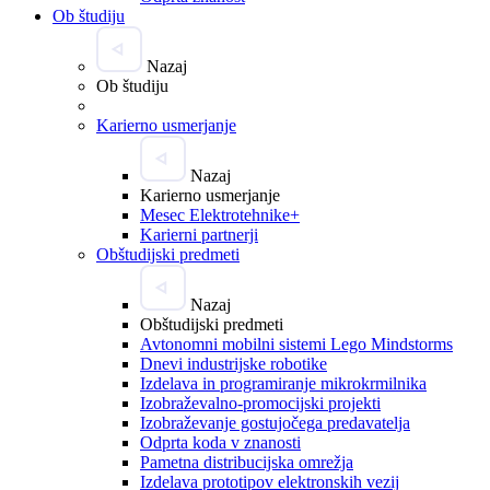
Ob študiju
Nazaj
Ob študiju
Karierno usmerjanje
Nazaj
Karierno usmerjanje
Mesec Elektrotehnike+
Karierni partnerji
Obštudijski predmeti
Nazaj
Obštudijski predmeti
Avtonomni mobilni sistemi Lego Mindstorms
Dnevi industrijske robotike
Izdelava in programiranje mikrokrmilnika
Izobraževalno-promocijski projekti
Izobraževanje gostujočega predavatelja
Odprta koda v znanosti
Pametna distribucijska omrežja
Izdelava prototipov elektronskih vezij