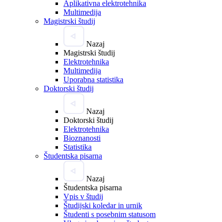
Aplikativna elektrotehnika
Multimedija
Magistrski študij
Nazaj
Magistrski študij
Elektrotehnika
Multimedija
Uporabna statistika
Doktorski študij
Nazaj
Doktorski študij
Elektrotehnika
Bioznanosti
Statistika
Študentska pisarna
Nazaj
Študentska pisarna
Vpis v študij
Študijski koledar in urnik
Študenti s posebnim statusom