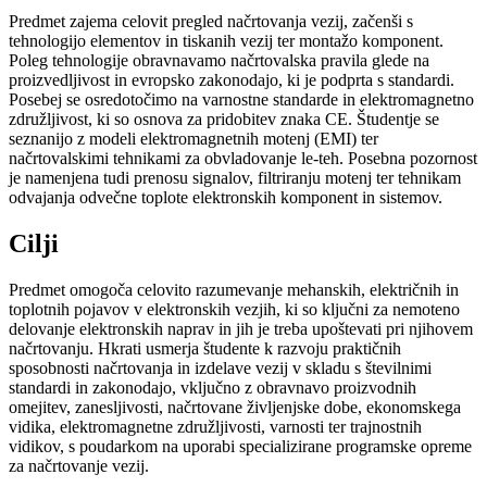
Predmet zajema celovit pregled načrtovanja vezij, začenši s
tehnologijo elementov in tiskanih vezij ter montažo komponent.
Poleg tehnologije obravnavamo načrtovalska pravila glede na
proizvedljivost in evropsko zakonodajo, ki je podprta s standardi.
Posebej se osredotočimo na varnostne standarde in elektromagnetno
združljivost, ki so osnova za pridobitev znaka CE. Študentje se
seznanijo z modeli elektromagnetnih motenj (EMI) ter
načrtovalskimi tehnikami za obvladovanje le-teh. Posebna pozornost
je namenjena tudi prenosu signalov, filtriranju motenj ter tehnikam
odvajanja odvečne toplote elektronskih komponent in sistemov.
Cilji
Predmet omogoča celovito razumevanje mehanskih, električnih in
toplotnih pojavov v elektronskih vezjih, ki so ključni za nemoteno
delovanje elektronskih naprav in jih je treba upoštevati pri njihovem
načrtovanju. Hkrati usmerja študente k razvoju praktičnih
sposobnosti načrtovanja in izdelave vezij v skladu s številnimi
standardi in zakonodajo, vključno z obravnavo proizvodnih
omejitev, zanesljivosti, načrtovane življenjske dobe, ekonomskega
vidika, elektromagnetne združljivosti, varnosti ter trajnostnih
vidikov, s poudarkom na uporabi specializirane programske opreme
za načrtovanje vezij.