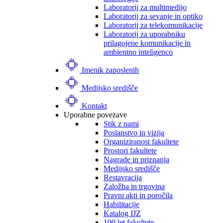
Laboratorij za multimedijo
Laboratorij za sevanje in optiko
Laboratorij za telekomunikacije
Laboratorij za uporabniku
prilagojene komunikacije in
ambientno inteligenco
Imenik zaposlenih
Medijsko središče
Kontakt
Uporabne povezave
Stik z nami
Poslanstvo in vizija
Organiziranost fakultete
Prostori fakultete
Nagrade in priznanja
Medijsko središče
Restavracija
Založba in trgovina
Pravni akti in poročila
Habilitacije
Katalog IJZ
100 let fakultete