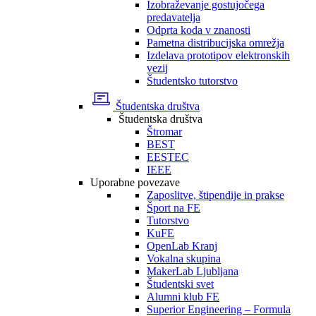
Izobraževanje gostujočega
predavatelja
Odprta koda v znanosti
Pametna distribucijska omrežja
Izdelava prototipov elektronskih
vezij
Študentsko tutorstvo
Študentska društva
Študentska društva
Štromar
BEST
EESTEC
IEEE
Uporabne povezave
Zaposlitve, štipendije in prakse
Šport na FE
Tutorstvo
KuFE
OpenLab Kranj
Vokalna skupina
MakerLab Ljubljana
Študentski svet
Alumni klub FE
Superior Engineering – Formula