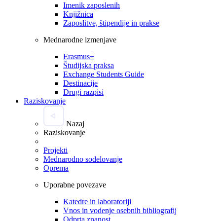
Imenik zaposlenih
Knjižnica
Zaposlitve, štipendije in prakse
Mednarodne izmenjave
Erasmus+
Študijska praksa
Exchange Students Guide
Destinacije
Drugi razpisi
Raziskovanje
Nazaj
Raziskovanje
Projekti
Mednarodno sodelovanje
Oprema
Uporabne povezave
Katedre in laboratoriji
Vnos in vodenje osebnih bibliografij
Odprta znanost