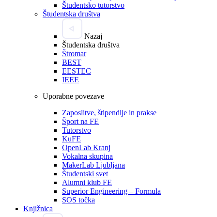
Študentsko tutorstvo
Študentska društva
Nazaj
Študentska društva
Štromar
BEST
EESTEC
IEEE
Uporabne povezave
Zaposlitve, štipendije in prakse
Šport na FE
Tutorstvo
KuFE
OpenLab Kranj
Vokalna skupina
MakerLab Ljubljana
Študentski svet
Alumni klub FE
Superior Engineering – Formula
SOS točka
Knjižnica