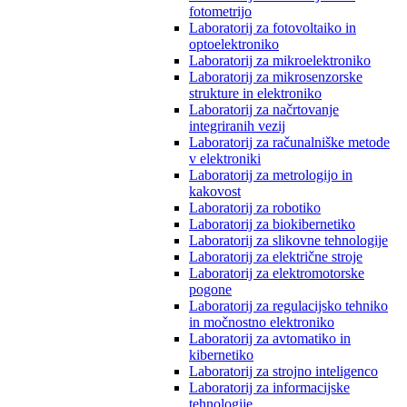
fotometrijo
Laboratorij za fotovoltaiko in
optoelektroniko
Laboratorij za mikroelektroniko
Laboratorij za mikrosenzorske
strukture in elektroniko
Laboratorij za načrtovanje
integriranih vezij
Laboratorij za računalniške metode
v elektroniki
Laboratorij za metrologijo in
kakovost
Laboratorij za robotiko
Laboratorij za biokibernetiko
Laboratorij za slikovne tehnologije
Laboratorij za električne stroje
Laboratorij za elektromotorske
pogone
Laboratorij za regulacijsko tehniko
in močnostno elektroniko
Laboratorij za avtomatiko in
kibernetiko
Laboratorij za strojno inteligenco
Laboratorij za informacijske
tehnologije