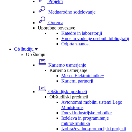
Projekti
Mednarodno sodelovanje
Oprema
Uporabne povezave
Katedre in laboratoriji
Vnos in vodenje osebnih bibliografij
Odprta znanost
Ob študiju
Ob študiju
Karierno usmerjanje
Karierno usmerjanje
Mesec Elektrotehnike+
Karierni partnerji
Obštudijski predmeti
Obštudijski predmeti
Avtonomni mobilni sistemi Lego
Mindstorms
Dnevi industrijske robotike
Izdelava in programiranje
mikrokrmilnika
Izobraževalno-promocijski projekti