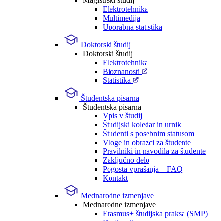
Magistrski študij
Elektrotehnika
Multimedija
Uporabna statistika
Doktorski študij
Doktorski študij
Elektrotehnika
Bioznanosti
Statistika
Študentska pisarna
Študentska pisarna
Vpis v študij
Študijski koledar in urnik
Študenti s posebnim statusom
Vloge in obrazci za študente
Pravilniki in navodila za študente
Zaključno delo
Pogosta vprašanja – FAQ
Kontakt
Mednarodne izmenjave
Mednarodne izmenjave
Erasmus+ študijska praksa (SMP)