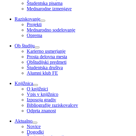
Študentska pisarna
Mednarodne izmenjave
Raziskovanje
Projekti
Mednarodno sodelovanje
Oprema
Ob študiju
Karierno usmerjanje
Prosta delovna mesta
Obštudijski predmeti
Študentska društva
Alumni klub FE
Knjižnica
O knjižnici
Vpis v knjižnico
Izposoja gradiv
Bibliografije raziskovalcev
Odprta znanost
Aktualno
Novice
Dogodki