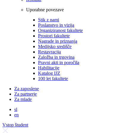
Uporabne povezave
Stik z nami
Poslanstvo in vizija
Organiziranost fakultete
Prostori fakultete
Nagrade in priznanja
Medijsko središče
Restavracija
Založba in trgovina
Pravni akti in poročila
Habilitacije
Katalog IJZ
100 let fakultete
Za zaposlene
Za partnerje
Za mlade
sl
en
Vstop študent