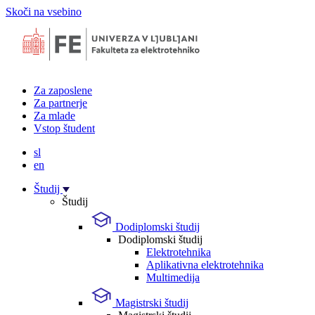
Skoči na vsebino
Za zaposlene
Za partnerje
Za mlade
Vstop študent
sl
en
Študij
Študij
Dodiplomski študij
Dodiplomski študij
Elektrotehnika
Aplikativna elektrotehnika
Multimedija
Magistrski študij