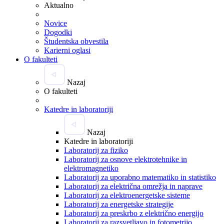
Aktualno
Novice
Dogodki
Študentska obvestila
Karierni oglasi
O fakulteti
Nazaj
O fakulteti
Katedre in laboratoriji
Nazaj
Katedre in laboratoriji
Laboratorij za fiziko
Laboratorij za osnove elektrotehnike in
elektromagnetiko
Laboratorij za uporabno matematiko in statistiko
Laboratorij za električna omrežja in naprave
Laboratorij za elektroenergetske sisteme
Laboratorij za energetske strategije
Laboratorij za preskrbo z električno energijo
Laboratorij za razsvetljavo in fotometrijo