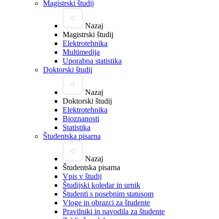
Magistrski študij
Nazaj
Magistrski študij
Elektrotehnika
Multimedija
Uporabna statistika
Doktorski študij
Nazaj
Doktorski študij
Elektrotehnika
Bioznanosti
Statistika
Študentska pisarna
Nazaj
Študentska pisarna
Vpis v študij
Študijski koledar in urnik
Študenti s posebnim statusom
Vloge in obrazci za študente
Pravilniki in navodila za študente