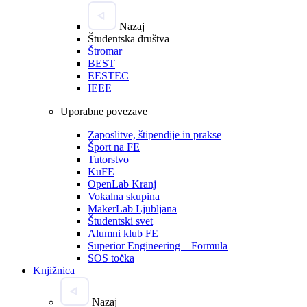
Nazaj
Študentska društva
Štromar
BEST
EESTEC
IEEE
Uporabne povezave
Zaposlitve, štipendije in prakse
Šport na FE
Tutorstvo
KuFE
OpenLab Kranj
Vokalna skupina
MakerLab Ljubljana
Študentski svet
Alumni klub FE
Superior Engineering – Formula
SOS točka
Knjižnica
Nazaj