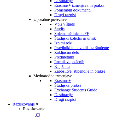
Destinacije
Erasmus+ izmenjava in praksa
Pomembni dokumenti
Drugi razpisi
Uporabne povezave
Vpis v študij
Studis
Spletna učilnica e.FE
Študijski koledar in urnik
Izpitni roki
Pravilniki in navodila za študente
Zaključno delo
Predmetniki
Imenik zaposlenih
Knjižnica
Zaposlitve, štipendije in prakse
Mednarodne izmenjave
Erasmus+
Študijska praksa
Exchange Students Guide
Destinacije
Drugi razpisi
Raziskovanje
Raziskovanje