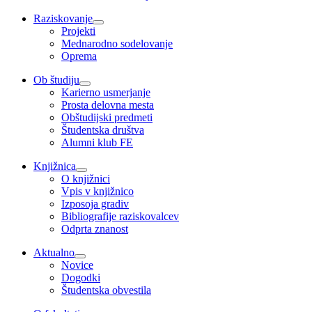
Raziskovanje
Projekti
Mednarodno sodelovanje
Oprema
Ob študiju
Karierno usmerjanje
Prosta delovna mesta
Obštudijski predmeti
Študentska društva
Alumni klub FE
Knjižnica
O knjižnici
Vpis v knjižnico
Izposoja gradiv
Bibliografije raziskovalcev
Odprta znanost
Aktualno
Novice
Dogodki
Študentska obvestila