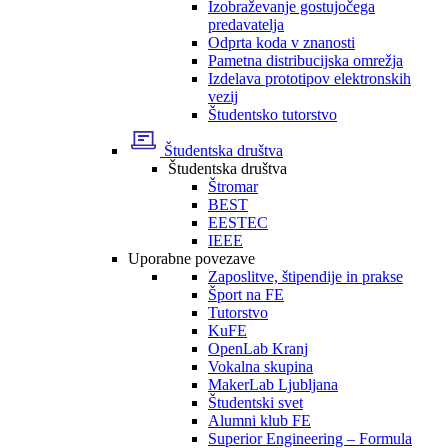
Izobraževanje gostujočega
predavatelja
Odprta koda v znanosti
Pametna distribucijska omrežja
Izdelava prototipov elektronskih
vezij
Študentsko tutorstvo
Študentska društva
Študentska društva
Štromar
BEST
EESTEC
IEEE
Uporabne povezave
Zaposlitve, štipendije in prakse
Šport na FE
Tutorstvo
KuFE
OpenLab Kranj
Vokalna skupina
MakerLab Ljubljana
Študentski svet
Alumni klub FE
Superior Engineering – Formula