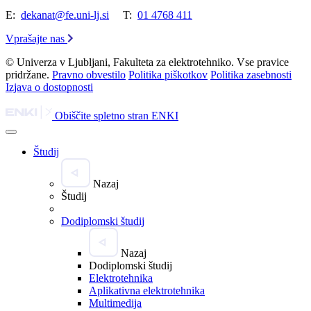
E:
dekanat@fe.uni-lj.si
T:
01 4768 411
Vprašajte nas
© Univerza v Ljubljani, Fakulteta za elektrotehniko. Vse pravice
pridržane.
Pravno obvestilo
Politika piškotkov
Politika zasebnosti
Izjava o dostopnosti
Obiščite spletno stran ENKI
Študij
Nazaj
Študij
Dodiplomski študij
Nazaj
Dodiplomski študij
Elektrotehnika
Aplikativna elektrotehnika
Multimedija