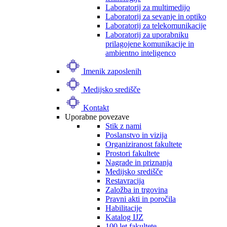
Laboratorij za multimedijo
Laboratorij za sevanje in optiko
Laboratorij za telekomunikacije
Laboratorij za uporabniku
prilagojene komunikacije in
ambientno inteligenco
Imenik zaposlenih
Medijsko središče
Kontakt
Uporabne povezave
Stik z nami
Poslanstvo in vizija
Organiziranost fakultete
Prostori fakultete
Nagrade in priznanja
Medijsko središče
Restavracija
Založba in trgovina
Pravni akti in poročila
Habilitacije
Katalog IJZ
100 let fakultete