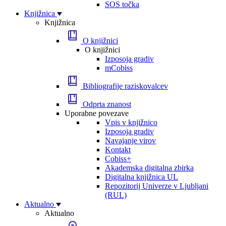
SOS točka
Knjižnica
Knjižnica
O knjižnici
O knjižnici
Izposoja gradiv
mCobiss
Bibliografije raziskovalcev
Odprta znanost
Uporabne povezave
Vpis v knjižnico
Izposoja gradiv
Navajanje virov
Kontakt
Cobiss+
Akademska digitalna zbirka
Digitalna knjižnica UL
Repozitorij Univerze v Ljubljani
(RUL)
Aktualno
Aktualno