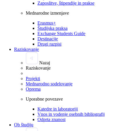
Zaposlitve, štipendije in prakse
Mednarodne izmenjave
Erasmus+
Študijska praksa
Exchange Students Guide
Destinacije
Drugi razpisi
Raziskovanje
Nazaj
Raziskovanje
Projekti
Mednarodno sodelovanje
Oprema
Uporabne povezave
Katedre in laboratoriji
Vnos in vodenje osebnih bibliografij
Odprta znanost
Ob študiju