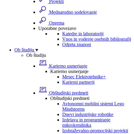
Projekti
Mednarodno sodelovanje
Oprema
Uporabne povezave
Katedre in laboratoriji
Vnos in vodenje osebnih bibliografij
Odprta znanost
Ob študiju
Ob študiju
Karierno usmerjanje
Karierno usmerjanje
Mesec Elektrotehnike+
Karierni partnerji
Obštudijski predmeti
Obštudijski predmeti
Avtonomni mobilni sistemi Lego
Mindstorms
Dnevi industrijske robotike
Izdelava in programiranje
mikrokrmilnika
Izobraževalno-promocijski projekti