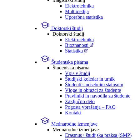
Magistrski študij
Elektrotehnika
Multimedija
Uporabna statistika
Doktorski študij
Doktorski študij
Elektrotehnika
Bioznanosti
Statistika
Študentska pisarna
Študentska pisarna
Vpis v študij
Študijski koledar in urnik
Študenti s posebnim statusom
Vloge in obrazci za študente
Pravilniki in navodila za študente
Zaključno delo
Pogosta vprašanja – FAQ
Kontakt
Mednarodne izmenjave
Mednarodne izmenjave
Erasmus+ študijska praksa (SMP)