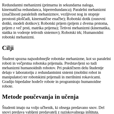
Redundantni mehanizmi (primarna in sekundarna naloga,
kinematična redundanca, hiperredundanca); Paralelni mehanizmi
(značilnosti paralelnih mehanizmov, vezljivost nog in stopnje
prostosti ploščadi, kinematične enačbe); Robotski dotik (osnovni
dotiki, modeli dotikov); Robotski prijem (prijem z dvema prstoma,
prijem z več prsti, matrika prijema); Tetivni mehanizmi (kinematika,
statika in vodenje tetivnih sistemov); Robotski trk; Humanoidni
robotski mehanizmi.
Cilji
Študent spozna najsodobnejše robotske mehanizme, kot so paralelni
roboti in večprstna robotska prijemala. Predstavljeni so tudi
mehanizmi humanoidnih robotov. Pri praktičnem delu študentje
delajo v laboratoriju z redundantnimi sistemi (mobilni robot in
manipulator) ter robotskimi prijemali in merilnimi rokavicami.
Gradijo bipedalne hodeče robote in programirajo humanoidne
robote.
Metode poučevanja in učenja
Študenti imajo na voljo učbenik, ki obsega predavano snov. Del
snovi predava vabljeni predavatelj z raziskovalnega inštituta.