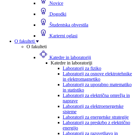
Novice
Dogodki
Študentska obvestila
Karierni oglasi
O fakulteti
O fakulteti
Katedre in laboratoriji
Katedre in laboratoriji
Laboratorij za fiziko
Laboratorij za osnove elektrotehnike
in elektromagnetiko
Laboratorij za uporabno matematiko
in statistiko
Laboratorij za električna omrežja in
naprave
Laboratorij za elektroenergetske
sisteme
Laboratorij za energetske strategije
Laboratorij za preskrbo z električno
energijo
Laboratorij za razsvetljavo in