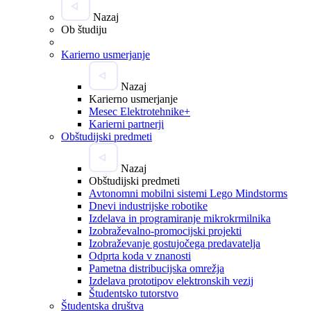
Nazaj
Ob študiju
Karierno usmerjanje
Nazaj
Karierno usmerjanje
Mesec Elektrotehnike+
Karierni partnerji
Obštudijski predmeti
Nazaj
Obštudijski predmeti
Avtonomni mobilni sistemi Lego Mindstorms
Dnevi industrijske robotike
Izdelava in programiranje mikrokrmilnika
Izobraževalno-promocijski projekti
Izobraževanje gostujočega predavatelja
Odprta koda v znanosti
Pametna distribucijska omrežja
Izdelava prototipov elektronskih vezij
Študentsko tutorstvo
Študentska društva