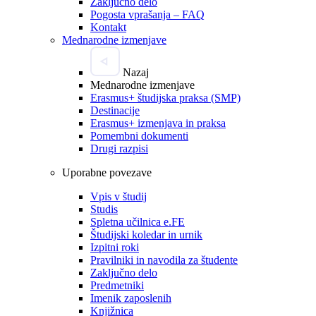
Zaključno delo
Pogosta vprašanja – FAQ
Kontakt
Mednarodne izmenjave
Nazaj
Mednarodne izmenjave
Erasmus+ študijska praksa (SMP)
Destinacije
Erasmus+ izmenjava in praksa
Pomembni dokumenti
Drugi razpisi
Uporabne povezave
Vpis v študij
Studis
Spletna učilnica e.FE
Študijski koledar in urnik
Izpitni roki
Pravilniki in navodila za študente
Zaključno delo
Predmetniki
Imenik zaposlenih
Knjižnica