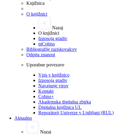
Knjižnica
O knjižnici
Nazaj
O knjižnici
Izposoja gradiv
mCobiss
Bibliografije raziskovalcev
Odprta znanost
Uporabne povezave
Vpis v knjižnico
Izposoja gradiv
Navajanje virov
Kontakt
Cobiss+
Akademska digitalna zbirka
Digitalna knjižnica UL
Repozitorij Univerze v Ljubljani (RUL)
Aktualno
Nazaj