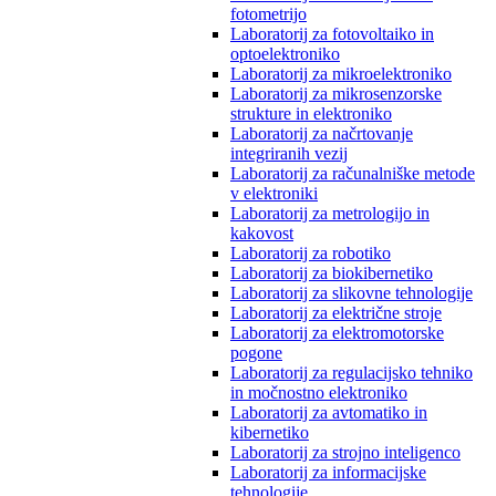
fotometrijo
Laboratorij za fotovoltaiko in
optoelektroniko
Laboratorij za mikroelektroniko
Laboratorij za mikrosenzorske
strukture in elektroniko
Laboratorij za načrtovanje
integriranih vezij
Laboratorij za računalniške metode
v elektroniki
Laboratorij za metrologijo in
kakovost
Laboratorij za robotiko
Laboratorij za biokibernetiko
Laboratorij za slikovne tehnologije
Laboratorij za električne stroje
Laboratorij za elektromotorske
pogone
Laboratorij za regulacijsko tehniko
in močnostno elektroniko
Laboratorij za avtomatiko in
kibernetiko
Laboratorij za strojno inteligenco
Laboratorij za informacijske
tehnologije