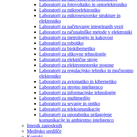
Laboratorij za fotovoltaiko in optoelektroniko
Laboratorij za mikroelektroniko
Laboratorij za mikrosenzorske strukture in
elektroniko
Laboratorij za načrtovanje integriranih vezij
Laboratorij za računalniške metode v elektroniki
Laboratorij za metrologijo in kakovost
Laboratorij za robotiko
Laboratorij za biokibernetiko
Laboratorij za slikovne tehnologije
Laboratorij za električne stroje
Laboratorij za elektromotorske pogone
Laboratorij za regulacijsko tehniko in močnostno
elektroniko
Laboratorij za avtomatiko in kibernetiko
Laboratorij za strojno inteligenco
Laboratorij za informacijske tehnologije
Laboratorij za multimedijo
Laboratorij za sevanje in optiko
Laboratorij za telekomunikacije
Laboratorij za uporabniku prilagojene
komunikacije in ambientno inteligenco
Imenik zaposlenih
Medijsko središče
Kontakt