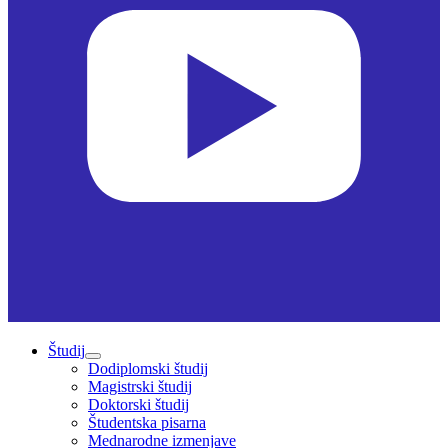
Študij
Dodiplomski študij
Magistrski študij
Doktorski študij
Študentska pisarna
Mednarodne izmenjave