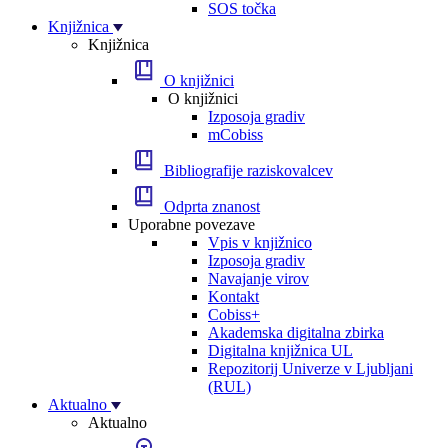
SOS točka
Knjižnica
Knjižnica
O knjižnici
O knjižnici
Izposoja gradiv
mCobiss
Bibliografije raziskovalcev
Odprta znanost
Uporabne povezave
Vpis v knjižnico
Izposoja gradiv
Navajanje virov
Kontakt
Cobiss+
Akademska digitalna zbirka
Digitalna knjižnica UL
Repozitorij Univerze v Ljubljani
(RUL)
Aktualno
Aktualno