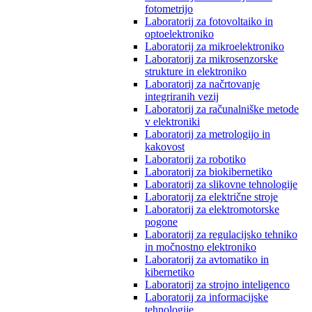
fotometrijo
Laboratorij za fotovoltaiko in
optoelektroniko
Laboratorij za mikroelektroniko
Laboratorij za mikrosenzorske
strukture in elektroniko
Laboratorij za načrtovanje
integriranih vezij
Laboratorij za računalniške metode
v elektroniki
Laboratorij za metrologijo in
kakovost
Laboratorij za robotiko
Laboratorij za biokibernetiko
Laboratorij za slikovne tehnologije
Laboratorij za električne stroje
Laboratorij za elektromotorske
pogone
Laboratorij za regulacijsko tehniko
in močnostno elektroniko
Laboratorij za avtomatiko in
kibernetiko
Laboratorij za strojno inteligenco
Laboratorij za informacijske
tehnologije