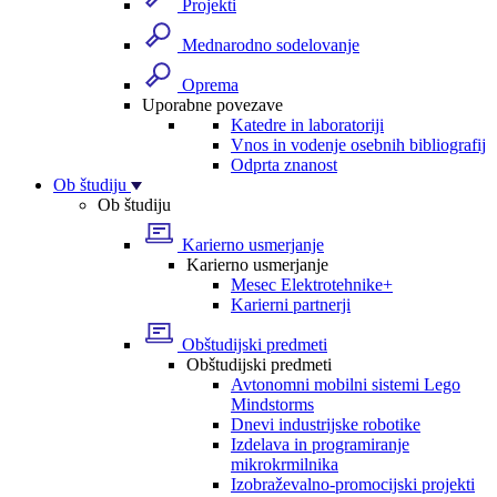
Projekti
Mednarodno sodelovanje
Oprema
Uporabne povezave
Katedre in laboratoriji
Vnos in vodenje osebnih bibliografij
Odprta znanost
Ob študiju
Ob študiju
Karierno usmerjanje
Karierno usmerjanje
Mesec Elektrotehnike+
Karierni partnerji
Obštudijski predmeti
Obštudijski predmeti
Avtonomni mobilni sistemi Lego
Mindstorms
Dnevi industrijske robotike
Izdelava in programiranje
mikrokrmilnika
Izobraževalno-promocijski projekti