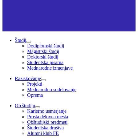
Študij
Dodiplomski študij
Magistrski študij
Doktorski študij
Študentska pisarna
Mednarodne izmenjave
Raziskovanje
Projekti
Mednarodno sodelovanje
Oprema
Ob študiju
Karierno usmerjanje
Prosta delovna mesta
Obštudijski predmeti
Študentska društva
Alumni klub FE