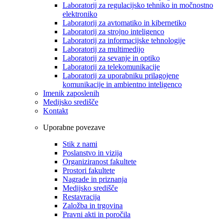
Laboratorij za regulacijsko tehniko in močnostno
elektroniko
Laboratorij za avtomatiko in kibernetiko
Laboratorij za strojno inteligenco
Laboratorij za informacijske tehnologije
Laboratorij za multimedijo
Laboratorij za sevanje in optiko
Laboratorij za telekomunikacije
Laboratorij za uporabniku prilagojene
komunikacije in ambientno inteligenco
Imenik zaposlenih
Medijsko središče
Kontakt
Uporabne povezave
Stik z nami
Poslanstvo in vizija
Organiziranost fakultete
Prostori fakultete
Nagrade in priznanja
Medijsko središče
Restavracija
Založba in trgovina
Pravni akti in poročila