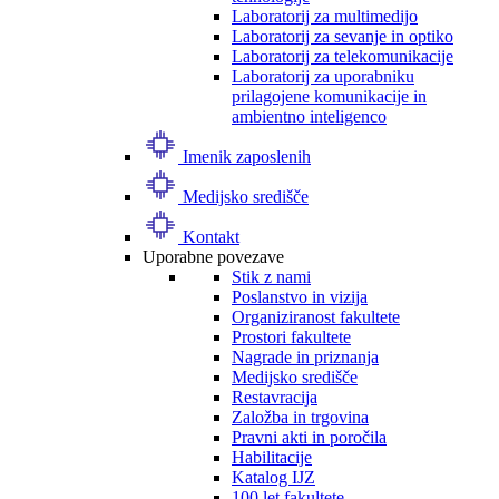
Laboratorij za multimedijo
Laboratorij za sevanje in optiko
Laboratorij za telekomunikacije
Laboratorij za uporabniku
prilagojene komunikacije in
ambientno inteligenco
Imenik zaposlenih
Medijsko središče
Kontakt
Uporabne povezave
Stik z nami
Poslanstvo in vizija
Organiziranost fakultete
Prostori fakultete
Nagrade in priznanja
Medijsko središče
Restavracija
Založba in trgovina
Pravni akti in poročila
Habilitacije
Katalog IJZ
100 let fakultete