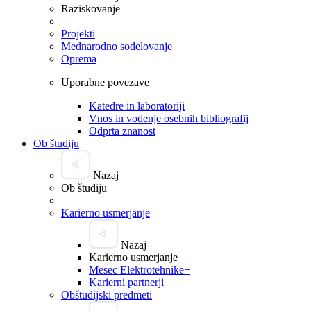
Raziskovanje
Projekti
Mednarodno sodelovanje
Oprema
Uporabne povezave
Katedre in laboratoriji
Vnos in vodenje osebnih bibliografij
Odprta znanost
Ob študiju
Nazaj
Ob študiju
Karierno usmerjanje
Nazaj
Karierno usmerjanje
Mesec Elektrotehnike+
Karierni partnerji
Obštudijski predmeti