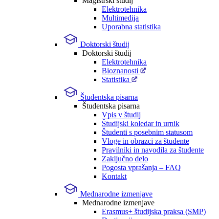
Magistrski študij
Elektrotehnika
Multimedija
Uporabna statistika
Doktorski študij
Doktorski študij
Elektrotehnika
Bioznanosti
Statistika
Študentska pisarna
Študentska pisarna
Vpis v študij
Študijski koledar in urnik
Študenti s posebnim statusom
Vloge in obrazci za študente
Pravilniki in navodila za študente
Zaključno delo
Pogosta vprašanja – FAQ
Kontakt
Mednarodne izmenjave
Mednarodne izmenjave
Erasmus+ študijska praksa (SMP)