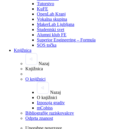
Tutorstvo
KuFE
OpenLab Kranj
Vokalna skupina
MakerLab Ljubljana
Študentski svet
Alumni klub FE
Superior Engineering – Formula
SOS točka
Knjižnica
Nazaj
Knjižnica
O knjižnici
Nazaj
O knjižnici
Izposoja gradiv
mCobiss
Bibliografije raziskovalcev
Odprta znanost
Uporabne povezave