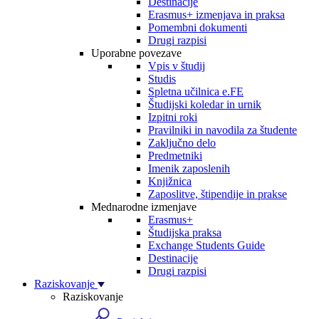
Destinacije
Erasmus+ izmenjava in praksa
Pomembni dokumenti
Drugi razpisi
Uporabne povezave
Vpis v študij
Studis
Spletna učilnica e.FE
Študijski koledar in urnik
Izpitni roki
Pravilniki in navodila za študente
Zaključno delo
Predmetniki
Imenik zaposlenih
Knjižnica
Zaposlitve, štipendije in prakse
Mednarodne izmenjave
Erasmus+
Študijska praksa
Exchange Students Guide
Destinacije
Drugi razpisi
Raziskovanje
Raziskovanje