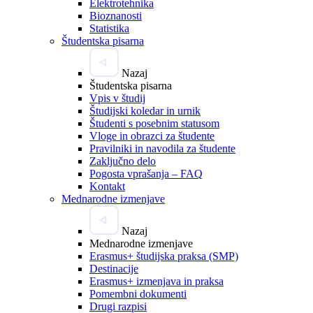
Elektrotehnika
Bioznanosti
Statistika
Študentska pisarna
Nazaj
Študentska pisarna
Vpis v študij
Študijski koledar in urnik
Študenti s posebnim statusom
Vloge in obrazci za študente
Pravilniki in navodila za študente
Zaključno delo
Pogosta vprašanja – FAQ
Kontakt
Mednarodne izmenjave
Nazaj
Mednarodne izmenjave
Erasmus+ študijska praksa (SMP)
Destinacije
Erasmus+ izmenjava in praksa
Pomembni dokumenti
Drugi razpisi