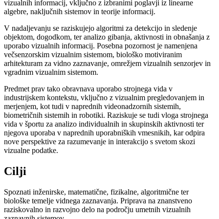
vizualnih informacij, vključno z izbranimi poglavji iz linearne
algebre, naključnih sistemov in teorije informacij.
V nadaljevanju se raziskujejo algoritmi za detekcijo in sledenje
objektom, dogodkom, ter analizo gibanja, aktivnosti in obnašanja z
uporabo vizualnih informacij. Posebna pozornost je namenjena
večsenzorskim vizualnim sistemom, biološko motiviranim
arhitekturam za vidno zaznavanje, omrežjem vizualnih senzorjev in
vgradnim vizualnim sistemom.
Predmet prav tako obravnava uporabo strojnega vida v
industrijskem kontekstu, vključno z vizualnim pregledovanjem in
merjenjem, kot tudi v naprednih videonadzornih sistemih,
biometričnih sistemih in robotiki. Raziskuje se tudi vloga strojnega
vida v športu za analizo individualnih in skupinskih aktivnosti ter
njegova uporaba v naprednih uporabniških vmesnikih, kar odpira
nove perspektive za razumevanje in interakcijo s svetom skozi
vizualne podatke.
Cilji
Spoznati inženirske, matematične, fizikalne, algoritmične ter
biološke temelje vidnega zaznavanja. Priprava na znanstveno
raziskovalno in razvojno delo na področju umetnih vizualnih
zaznavnih sistemov.