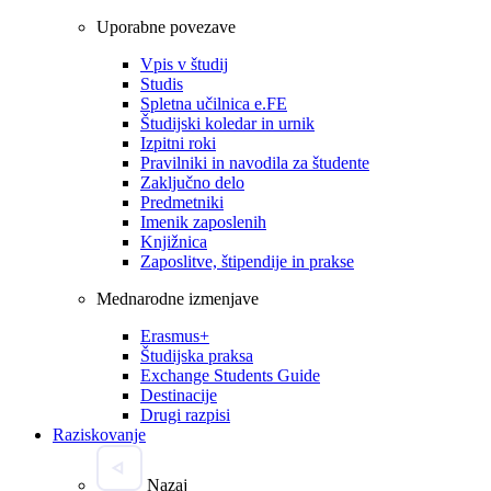
Uporabne povezave
Vpis v študij
Studis
Spletna učilnica e.FE
Študijski koledar in urnik
Izpitni roki
Pravilniki in navodila za študente
Zaključno delo
Predmetniki
Imenik zaposlenih
Knjižnica
Zaposlitve, štipendije in prakse
Mednarodne izmenjave
Erasmus+
Študijska praksa
Exchange Students Guide
Destinacije
Drugi razpisi
Raziskovanje
Nazaj