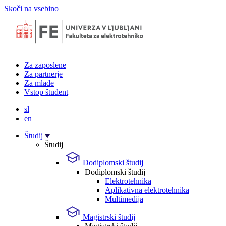
Skoči na vsebino
Za zaposlene
Za partnerje
Za mlade
Vstop študent
sl
en
Študij
Študij
Dodiplomski študij
Dodiplomski študij
Elektrotehnika
Aplikativna elektrotehnika
Multimedija
Magistrski študij