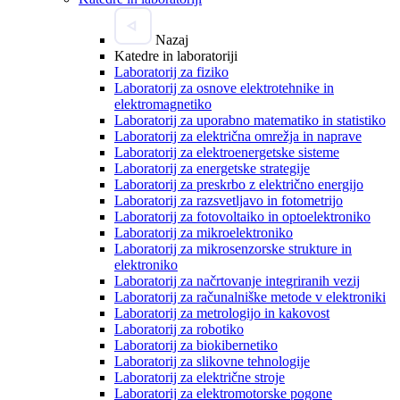
Nazaj
Katedre in laboratoriji
Laboratorij za fiziko
Laboratorij za osnove elektrotehnike in
elektromagnetiko
Laboratorij za uporabno matematiko in statistiko
Laboratorij za električna omrežja in naprave
Laboratorij za elektroenergetske sisteme
Laboratorij za energetske strategije
Laboratorij za preskrbo z električno energijo
Laboratorij za razsvetljavo in fotometrijo
Laboratorij za fotovoltaiko in optoelektroniko
Laboratorij za mikroelektroniko
Laboratorij za mikrosenzorske strukture in
elektroniko
Laboratorij za načrtovanje integriranih vezij
Laboratorij za računalniške metode v elektroniki
Laboratorij za metrologijo in kakovost
Laboratorij za robotiko
Laboratorij za biokibernetiko
Laboratorij za slikovne tehnologije
Laboratorij za električne stroje
Laboratorij za elektromotorske pogone