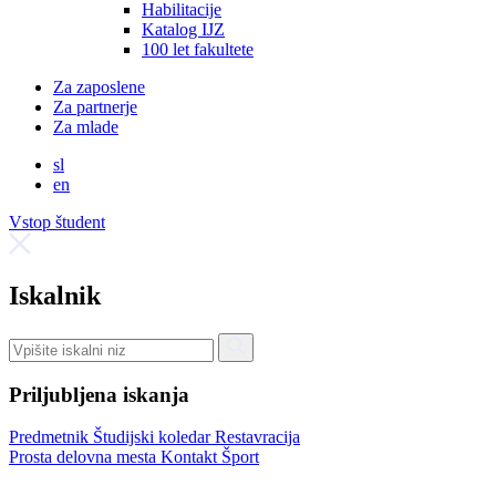
Habilitacije
Katalog IJZ
100 let fakultete
Za zaposlene
Za partnerje
Za mlade
sl
en
Vstop študent
Iskalnik
Priljubljena iskanja
Predmetnik
Študijski koledar
Restavracija
Prosta delovna mesta
Kontakt
Šport