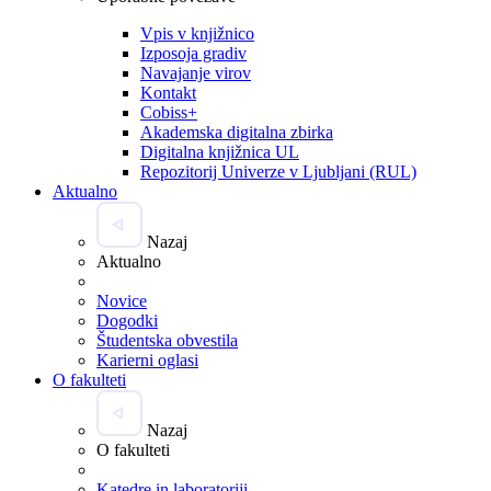
Vpis v knjižnico
Izposoja gradiv
Navajanje virov
Kontakt
Cobiss+
Akademska digitalna zbirka
Digitalna knjižnica UL
Repozitorij Univerze v Ljubljani (RUL)
Aktualno
Nazaj
Aktualno
Novice
Dogodki
Študentska obvestila
Karierni oglasi
O fakulteti
Nazaj
O fakulteti
Katedre in laboratoriji