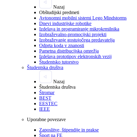
Nazaj
Obštudijski predmeti
Avtonomni mobilni sistemi Lego Mindstorms
Dnevi industrijske robotike
Izdelava in programiranje mikrokrmilnika
Izobraževalno-promocijski projekti
Izobraževanje gostujočega predavatelja
Odprta koda v znanosti
Pametna distribucijska omrežja
Izdelava prototipov elektronskih vezij
Študentsko tutorstvo
Študentska društva
Nazaj
Študentska društva
Štromar
BEST
EESTEC
IEEE
Uporabne povezave
Zaposlitve, štipendije in prakse
Šport na FE