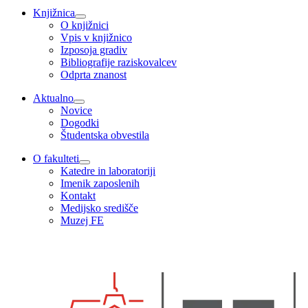
Knjižnica
O knjižnici
Vpis v knjižnico
Izposoja gradiv
Bibliografije raziskovalcev
Odprta znanost
Aktualno
Novice
Dogodki
Študentska obvestila
O fakulteti
Katedre in laboratoriji
Imenik zaposlenih
Kontakt
Medijsko središče
Muzej FE