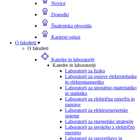
Novice
Dogodki
Študentska obvestila
Karierni oglasi
O fakulteti
O fakulteti
Katedre in laboratoriji
Katedre in laboratoriji
Laboratorij za fiziko
Laboratorij za osnove elektrotehnike
in elektromagnetiko
Laboratorij za uporabno matematiko
in statistiko
Laboratorij za električna omrežja in
naprave
Laboratorij za elektroenergetske
sisteme
Laboratorij za energetske strategije
Laboratorij za preskrbo z električno
energijo
Laboratorij za razsvetljavo in