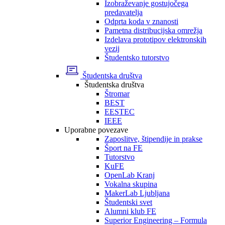
Izobraževanje gostujočega
predavatelja
Odprta koda v znanosti
Pametna distribucijska omrežja
Izdelava prototipov elektronskih
vezij
Študentsko tutorstvo
Študentska društva
Študentska društva
Štromar
BEST
EESTEC
IEEE
Uporabne povezave
Zaposlitve, štipendije in prakse
Šport na FE
Tutorstvo
KuFE
OpenLab Kranj
Vokalna skupina
MakerLab Ljubljana
Študentski svet
Alumni klub FE
Superior Engineering – Formula