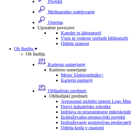
Projekti
Mednarodno sodelovanje
Oprema
Uporabne povezave
Katedre in laboratoriji
Vnos in vodenje osebnih bibliografij
Odprta znanost
Ob študiju
Ob študiju
Karierno usmerjanje
Karierno usmerjanje
Mesec Elektrotehnike+
Karierni partnerji
Obštudijski predmeti
Obštudijski predmeti
Avtonomni mobilni sistemi Lego Min
Dnevi industrijske robotike
Izdelava in programiranje mikrokrmil
Izobraževalno-promocijski projekti
Izobraževanje gostujočega predavatel
Odprta koda v znanosti