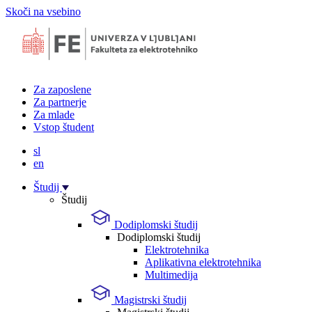
Skoči na vsebino
Za zaposlene
Za partnerje
Za mlade
Vstop študent
sl
en
Študij
Študij
Dodiplomski študij
Dodiplomski študij
Elektrotehnika
Aplikativna elektrotehnika
Multimedija
Magistrski študij