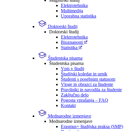
Magistrski študij
Elektrotehnika
Multimedija
Uporabna statistika
Doktorski študij
Doktorski študij
Elektrotehnika
Bioznanosti
Statistika
Študentska pisarna
Študentska pisarna
Vpis v študij
Študijski koledar in urnik
Študenti s posebnim statusom
Vloge in obrazci za študente
Pravilniki in navodila za študente
Zaključno delo
Pogosta vprašanja – FAQ
Kontakt
Mednarodne izmenjave
Mednarodne izmenjave
Erasmus+ študijska praksa (SMP)