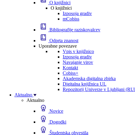
O knjižnici
O knjižnici
Izposoja gradiv
mCobiss
Bibliografije raziskovalcev
Odprta znanost
Uporabne povezave
Vpis v knjižnico
Izposoja gradiv
Navajanje virov
Kontakt
Cobiss+
Akademska digitalna zbirka
Digitalna knjižnica UL
Repozitorij Univerze v Ljubljani (RU
Aktualno
Aktualno
Novice
Dogodki
Študentska obvestila