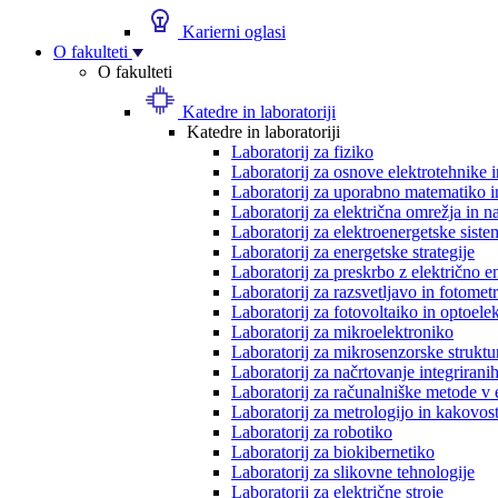
Karierni oglasi
O fakulteti
O fakulteti
Katedre in laboratoriji
Katedre in laboratoriji
Laboratorij za fiziko
Laboratorij za osnove elektrotehnike 
Laboratorij za uporabno matematiko in
Laboratorij za električna omrežja in n
Laboratorij za elektroenergetske siste
Laboratorij za energetske strategije
Laboratorij za preskrbo z električno e
Laboratorij za razsvetljavo in fotometr
Laboratorij za fotovoltaiko in optoele
Laboratorij za mikroelektroniko
Laboratorij za mikrosenzorske struktur
Laboratorij za načrtovanje integriranih
Laboratorij za računalniške metode v 
Laboratorij za metrologijo in kakovos
Laboratorij za robotiko
Laboratorij za biokibernetiko
Laboratorij za slikovne tehnologije
Laboratorij za električne stroje