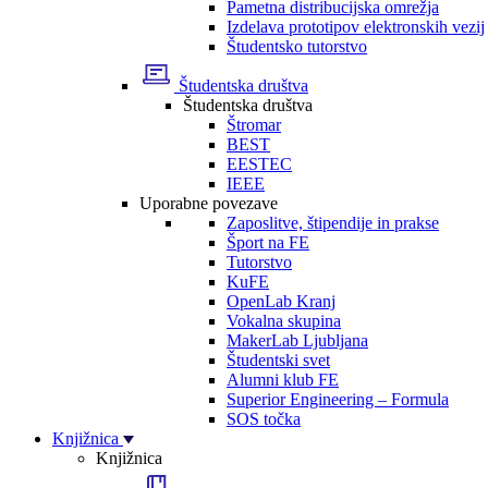
Pametna distribucijska omrežja
Izdelava prototipov elektronskih vezij
Študentsko tutorstvo
Študentska društva
Študentska društva
Štromar
BEST
EESTEC
IEEE
Uporabne povezave
Zaposlitve, štipendije in prakse
Šport na FE
Tutorstvo
KuFE
OpenLab Kranj
Vokalna skupina
MakerLab Ljubljana
Študentski svet
Alumni klub FE
Superior Engineering – Formula
SOS točka
Knjižnica
Knjižnica