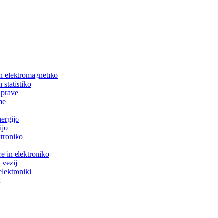
in elektromagnetiko
 statistiko
aprave
me
nergijo
ijo
ktroniko
e in elektroniko
 vezij
elektroniki
t