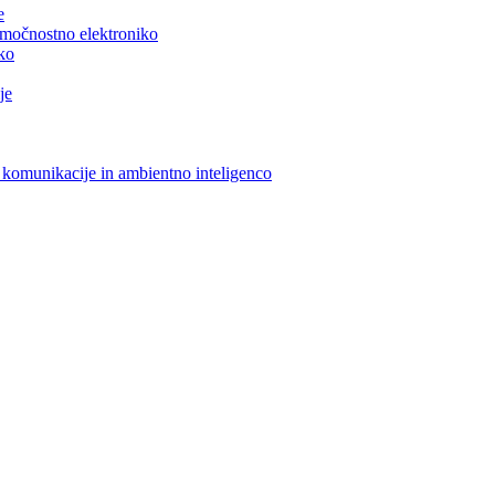
e
n močnostno elektroniko
iko
je
 komunikacije in ambientno inteligenco