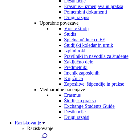
Destinacije
Erasmus+ izmenjava in praksa
Pomembni dokumenti
Drugi razpisi
Uporabne povezave
Vpis v študij
Studis
Spletna učilnica e.FE
Študijski koledar in urnik
Izpitni roki
Pravilniki in navodila za študente
Zaključno delo
Predmetniki
Imenik zaposlenih
Knjižnica
Zaposlitve, štipendije in prakse
Mednarodne izmenjave
Erasmus+
Študijska praksa
Exchange Students Guide
Destinacije
Drugi razpisi
Raziskovanje
Raziskovanje