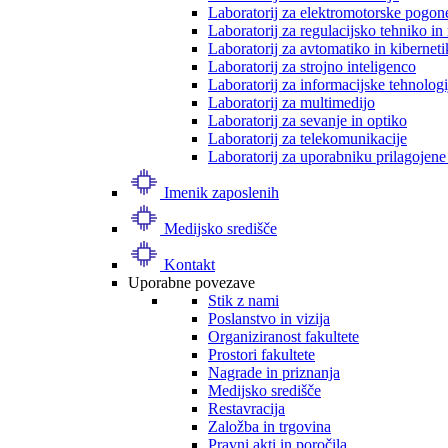
Laboratorij za elektromotorske pogon
Laboratorij za regulacijsko tehniko i
Laboratorij za avtomatiko in kibernet
Laboratorij za strojno inteligenco
Laboratorij za informacijske tehnologi
Laboratorij za multimedijo
Laboratorij za sevanje in optiko
Laboratorij za telekomunikacije
Laboratorij za uporabniku prilagojene
Imenik zaposlenih
Medijsko središče
Kontakt
Uporabne povezave
Stik z nami
Poslanstvo in vizija
Organiziranost fakultete
Prostori fakultete
Nagrade in priznanja
Medijsko središče
Restavracija
Založba in trgovina
Pravni akti in poročila