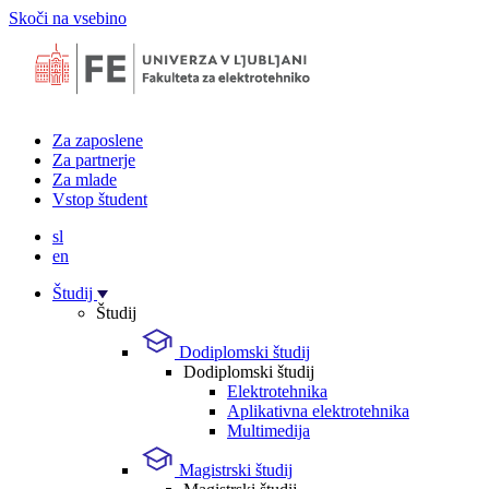
Skoči na vsebino
Za zaposlene
Za partnerje
Za mlade
Vstop študent
sl
en
Študij
Študij
Dodiplomski študij
Dodiplomski študij
Elektrotehnika
Aplikativna elektrotehnika
Multimedija
Magistrski študij