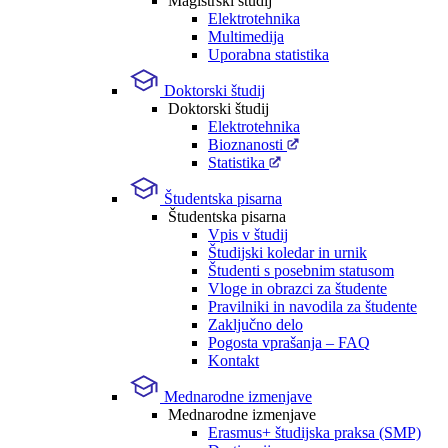
Magistrski študij
Elektrotehnika
Multimedija
Uporabna statistika
Doktorski študij
Doktorski študij
Elektrotehnika
Bioznanosti
Statistika
Študentska pisarna
Študentska pisarna
Vpis v študij
Študijski koledar in urnik
Študenti s posebnim statusom
Vloge in obrazci za študente
Pravilniki in navodila za študente
Zaključno delo
Pogosta vprašanja – FAQ
Kontakt
Mednarodne izmenjave
Mednarodne izmenjave
Erasmus+ študijska praksa (SMP)