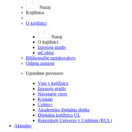
Nazaj
Knjižnica
O knjižnici
Nazaj
O knjižnici
Izposoja gradiv
mCobiss
Bibliografije raziskovalcev
Odprta znanost
Uporabne povezave
Vpis v knjižnico
Izposoja gradiv
Navajanje virov
Kontakt
Cobiss+
Akademska digitalna zbirka
Digitalna knjižnica UL
Repozitorij Univerze v Ljubljani (RUL)
Aktualno