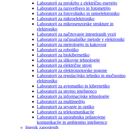
Laboratorij za preskrbo z električno energijo
Laboratorij za razsvetljavo in fotometrijo
Laboratorij za fotovoltaiko in optoelektroniko
Laboratorij za mikroelektroniko
Laboratorij za mikrosenzorske strukture in
elektroniko
Laboratorij za načrtovanje integriranih vezij
Laboratorij za računalniške metode v elektroniki
Laboratorij za metrologijo in kakovost
Laboratorij za robotiko
Laboratorij za biokibernetiko
Laboratorij za slikovne tehnologije
Laboratorij za električne stroje
Laboratorij za elektromotorske pogone
Laboratorij za regulacijsko tehniko in močnostno
elektroniko
Laboratorij za avtomatiko in kibernetiko
Laboratorij za strojno inteligenco
Laboratorij za informacijske tehnologije
Laboratorij za multimedijo
Laboratorij za sevanje in optiko
Laboratorij za telekomunikacije
Laboratorij za uporabniku prilagojene
komunikacije in ambientno inteligenco
Imenik zaposlenih