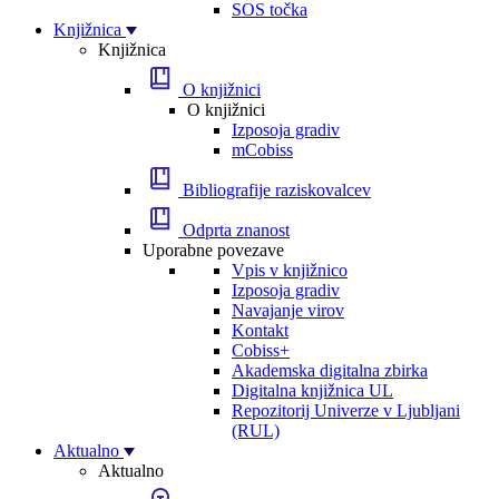
SOS točka
Knjižnica
Knjižnica
O knjižnici
O knjižnici
Izposoja gradiv
mCobiss
Bibliografije raziskovalcev
Odprta znanost
Uporabne povezave
Vpis v knjižnico
Izposoja gradiv
Navajanje virov
Kontakt
Cobiss+
Akademska digitalna zbirka
Digitalna knjižnica UL
Repozitorij Univerze v Ljubljani
(RUL)
Aktualno
Aktualno