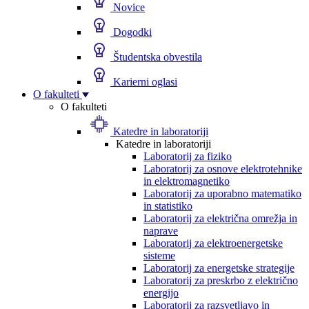
Novice
Dogodki
Študentska obvestila
Karierni oglasi
O fakulteti
O fakulteti
Katedre in laboratoriji
Katedre in laboratoriji
Laboratorij za fiziko
Laboratorij za osnove elektrotehnike
in elektromagnetiko
Laboratorij za uporabno matematiko
in statistiko
Laboratorij za električna omrežja in
naprave
Laboratorij za elektroenergetske
sisteme
Laboratorij za energetske strategije
Laboratorij za preskrbo z električno
energijo
Laboratorij za razsvetljavo in