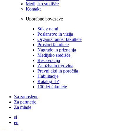
Medijsko središče
Kontakt
Uporabne povezave
Stik z nami
Poslanstvo in vizija
Organiziranost fakultete
Prostori fakultete
Nagrade in priznanja
Medijsko središče
Restavracija
Založba in trgovina
Pravni akti in poročila
Habilitacije
Katalog IJZ
100 let fakultete
Za zaposlene
Za partnerje
Za mlade
sl
en