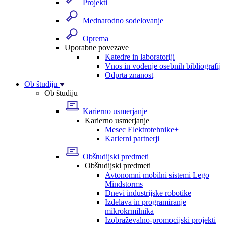
Projekti
Mednarodno sodelovanje
Oprema
Uporabne povezave
Katedre in laboratoriji
Vnos in vodenje osebnih bibliografij
Odprta znanost
Ob študiju
Ob študiju
Karierno usmerjanje
Karierno usmerjanje
Mesec Elektrotehnike+
Karierni partnerji
Obštudijski predmeti
Obštudijski predmeti
Avtonomni mobilni sistemi Lego
Mindstorms
Dnevi industrijske robotike
Izdelava in programiranje
mikrokrmilnika
Izobraževalno-promocijski projekti