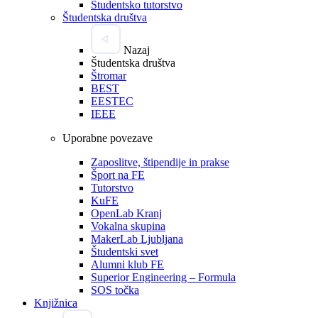
Študentsko tutorstvo
Študentska društva
Nazaj
Študentska društva
Štromar
BEST
EESTEC
IEEE
Uporabne povezave
Zaposlitve, štipendije in prakse
Šport na FE
Tutorstvo
KuFE
OpenLab Kranj
Vokalna skupina
MakerLab Ljubljana
Študentski svet
Alumni klub FE
Superior Engineering – Formula
SOS točka
Knjižnica