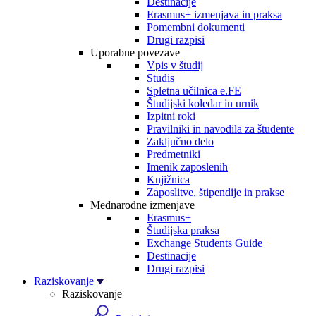
Destinacije
Erasmus+ izmenjava in praksa
Pomembni dokumenti
Drugi razpisi
Uporabne povezave
Vpis v študij
Studis
Spletna učilnica e.FE
Študijski koledar in urnik
Izpitni roki
Pravilniki in navodila za študente
Zaključno delo
Predmetniki
Imenik zaposlenih
Knjižnica
Zaposlitve, štipendije in prakse
Mednarodne izmenjave
Erasmus+
Študijska praksa
Exchange Students Guide
Destinacije
Drugi razpisi
Raziskovanje
Raziskovanje