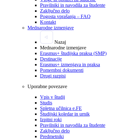
Pravilniki in navodila za študente
Zaključno delo
Pogosta vprašanja – FAQ
Kontakt
Mednarodne izmenjave
Nazaj
Mednarodne izmenjave
Erasmus+ študijska praksa (SMP)
Destinacije
Erasmus+ izmenjava in praksa
Pomembni dokumenti
Drugi razpisi
Uporabne povezave
Vpis v študij
Studis
Spletna učilnica e.FE
Študijski koledar in urnik
Izpitni roki
Pravilniki in navodila za študente
Zaključno delo
Predmetniki