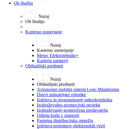
Ob študiju
Nazaj
Ob študiju
Karierno usmerjanje
Nazaj
Karierno usmerjanje
Mesec Elektrotehnike+
Karierni partnerji
Obštudijski predmeti
Nazaj
Obštudijski predmeti
Avtonomni mobilni sistemi Lego Mindstorms
Dnevi industrijske robotike
Izdelava in programiranje mikrokrmilnika
Izobraževalno-promocijski projekti
Izobraževanje gostujočega predavatelja
Odprta koda v znanosti
Pametna distribucijska omrežja
Izdelava prototipov elektronskih vezij