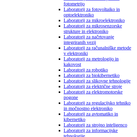
fotometrijo
Laboratorij za fotovoltaiko in
optoelektroniko
Laboratorij za mikroelektroniko
Laboratorij za mikrosenzorske
strukture in elektroniko
Laboratorij za načrtovanje
integriranih vezij
Laboratorij za računalniške metode
v elektroniki
Laboratorij za metrologijo in
kakovost
Laboratorij za robotiko
Laboratorij za biokibernetiko
Laboratorij za slikovne tehnologije
Laboratorij za električne stroje
Laboratorij za elektromotorske
pogone
Laboratorij za regulacijsko tehniko
in močnostno elektroniko
Laboratorij za avtomatiko in
kibernetiko
Laboratorij za strojno inteligenco
Laboratorij za informacijske
tehnologije