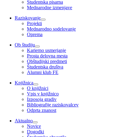
Študentska pisarna
Mednarodne izmenjave
Raziskovanje
Projekti
Mednarodno sodelovanje
Oprema
Ob študiju
Karierno usmerjanje
Prosta delovna mesta
Obštudijski predmeti
Študentska društva
Alumni klub FE
Knjižnica
O knjižnici
Vpis v knjižnico
Izposoja gradiv
Bibliografije raziskovalcev
Odprta znanost
Aktualno
Novice
Dogodki