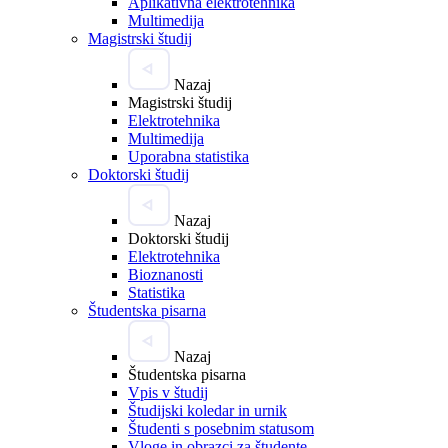
Aplikativna elektrotehnika
Multimedija
Magistrski študij
Nazaj
Magistrski študij
Elektrotehnika
Multimedija
Uporabna statistika
Doktorski študij
Nazaj
Doktorski študij
Elektrotehnika
Bioznanosti
Statistika
Študentska pisarna
Nazaj
Študentska pisarna
Vpis v študij
Študijski koledar in urnik
Študenti s posebnim statusom
Vloge in obrazci za študente