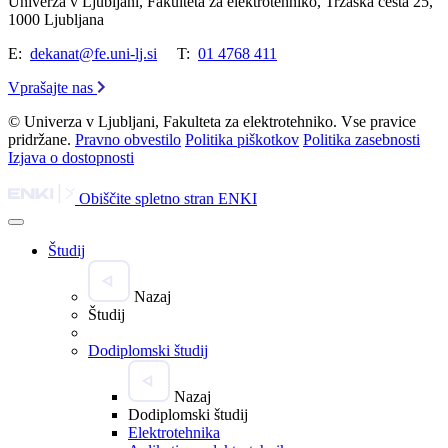
Univerza v Ljubljani, Fakulteta za elektrotehniko, Tržaška cesta 25,
1000 Ljubljana
E:
dekanat@fe.uni-lj.si
T:
01 4768 411
Vprašajte nas
© Univerza v Ljubljani, Fakulteta za elektrotehniko. Vse pravice
pridržane.
Pravno obvestilo
Politika piškotkov
Politika zasebnosti
Izjava o dostopnosti
Obiščite spletno stran ENKI
Študij
Nazaj
Študij
Dodiplomski študij
Nazaj
Dodiplomski študij
Elektrotehnika