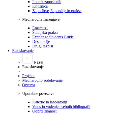
Imenik zaposlenih
Knjižnica
Zaposlitve, štipendije in prakse
Mednarodne izmenjave
Erasmus+
Študijska praksa
Exchange Students Guide
Destinacije
Drugi razpisi
Raziskovanje
Nazaj
Raziskovanje
Projekti
Mednarodno sodelovanje
Oprema
Uporabne povezave
Katedre in laboratoriji
Vnos in vodenje osebnih bibliografij
Odprta znanost