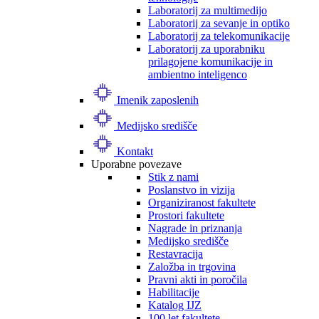
Laboratorij za multimedijo
Laboratorij za sevanje in optiko
Laboratorij za telekomunikacije
Laboratorij za uporabniku
prilagojene komunikacije in
ambientno inteligenco
Imenik zaposlenih
Medijsko središče
Kontakt
Uporabne povezave
Stik z nami
Poslanstvo in vizija
Organiziranost fakultete
Prostori fakultete
Nagrade in priznanja
Medijsko središče
Restavracija
Založba in trgovina
Pravni akti in poročila
Habilitacije
Katalog IJZ
100 let fakultete