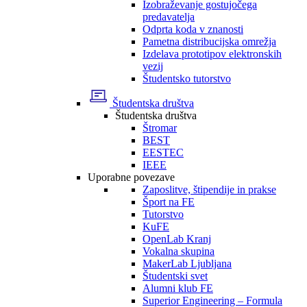
Izobraževanje gostujočega
predavatelja
Odprta koda v znanosti
Pametna distribucijska omrežja
Izdelava prototipov elektronskih
vezij
Študentsko tutorstvo
Študentska društva
Študentska društva
Štromar
BEST
EESTEC
IEEE
Uporabne povezave
Zaposlitve, štipendije in prakse
Šport na FE
Tutorstvo
KuFE
OpenLab Kranj
Vokalna skupina
MakerLab Ljubljana
Študentski svet
Alumni klub FE
Superior Engineering – Formula