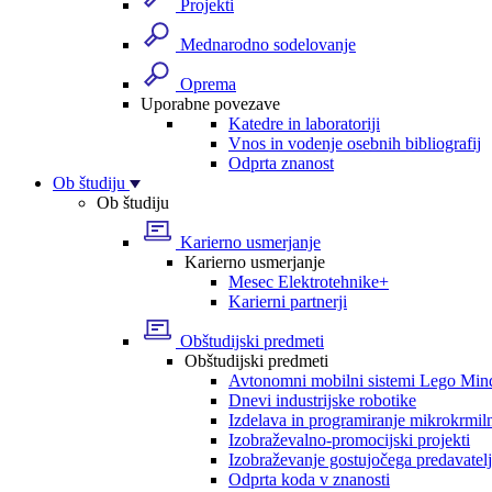
Projekti
Mednarodno sodelovanje
Oprema
Uporabne povezave
Katedre in laboratoriji
Vnos in vodenje osebnih bibliografij
Odprta znanost
Ob študiju
Ob študiju
Karierno usmerjanje
Karierno usmerjanje
Mesec Elektrotehnike+
Karierni partnerji
Obštudijski predmeti
Obštudijski predmeti
Avtonomni mobilni sistemi Lego Min
Dnevi industrijske robotike
Izdelava in programiranje mikrokrmil
Izobraževalno-promocijski projekti
Izobraževanje gostujočega predavatel
Odprta koda v znanosti