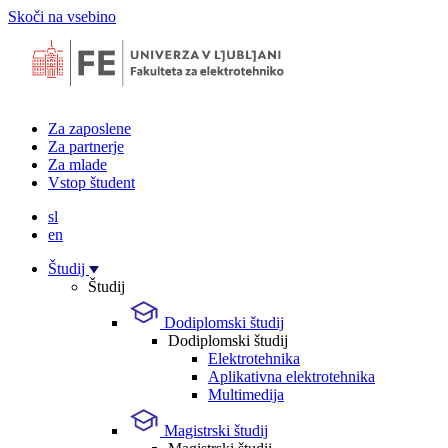
Skoči na vsebino
Za zaposlene
Za partnerje
Za mlade
Vstop študent
sl
en
Študij
Študij
Dodiplomski študij
Dodiplomski študij
Elektrotehnika
Aplikativna elektrotehnika
Multimedija
Magistrski študij