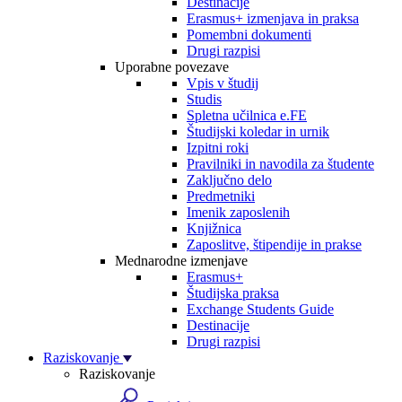
Destinacije
Erasmus+ izmenjava in praksa
Pomembni dokumenti
Drugi razpisi
Uporabne povezave
Vpis v študij
Studis
Spletna učilnica e.FE
Študijski koledar in urnik
Izpitni roki
Pravilniki in navodila za študente
Zaključno delo
Predmetniki
Imenik zaposlenih
Knjižnica
Zaposlitve, štipendije in prakse
Mednarodne izmenjave
Erasmus+
Študijska praksa
Exchange Students Guide
Destinacije
Drugi razpisi
Raziskovanje
Raziskovanje