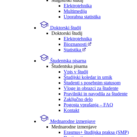
Magistrski študij
Elektrotehnika
Multimedija
Uporabna statistika
Doktorski študij
Doktorski študij
Elektrotehnika
Bioznanosti
Statistika
Študentska pisarna
Študentska pisarna
Vpis v študij
Študijski koledar in urnik
Študenti s posebnim statusom
Vloge in obrazci za študente
Pravilniki in navodila za študente
Zaključno delo
Pogosta vprašanja – FAQ
Kontakt
Mednarodne izmenjave
Mednarodne izmenjave
Erasmus+ študijska praksa (SMP)