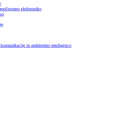
e
n močnostno elektroniko
iko
je
 komunikacije in ambientno inteligenco