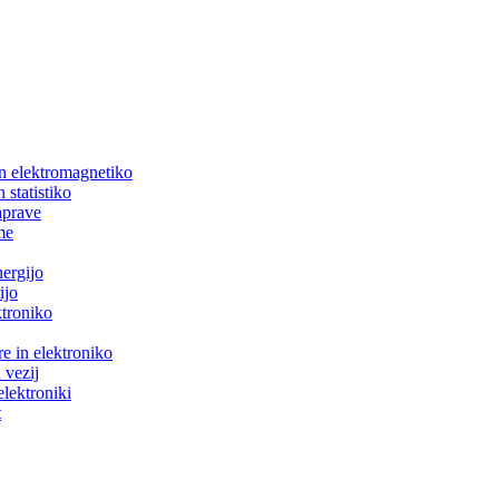
in elektromagnetiko
 statistiko
aprave
me
nergijo
ijo
ktroniko
e in elektroniko
 vezij
elektroniki
t