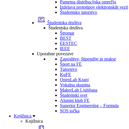
Pametna distribucijska omrežja
Izdelava prototipov elektronskih vezij
Študentsko tutorstvo
Študentska društva
Študentska društva
Štromar
BEST
EESTEC
IEEE
Uporabne povezave
Zaposlitve, štipendije in prakse
Šport na FE
Tutorstvo
KuFE
OpenLab Kranj
Vokalna skupina
MakerLab Ljubljana
Študentski svet
Alumni klub FE
Superior Engineering – Formula
SOS točka
Knjižnica
Knjižnica