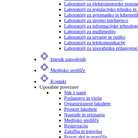
Laboratorij za elektromotorske pogon
Laboratorij za regulacijsko tehniko i
Laboratorij za avtomatiko in kibernet
Laboratorij za strojno inteligenco
Laboratorij za informacijske tehnologi
Laboratorij za multimedijo
Laboratorij za sevanje in optiko
Laboratorij za telekomunikacije
Laboratorij za uporabniku prilagojene
Imenik zaposlenih
Medijsko središče
Kontakt
Uporabne povezave
Stik z nami
Poslanstvo in vizija
Organiziranost fakultete
Prostori fakultete
Nagrade in priznanja
Medijsko središče
Restavracija
Založba in trgovina
Pravni akti in poročila