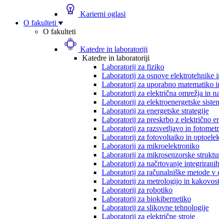
Karierni oglasi
O fakulteti
O fakulteti
Katedre in laboratoriji
Katedre in laboratoriji
Laboratorij za fiziko
Laboratorij za osnove elektrotehnike 
Laboratorij za uporabno matematiko in
Laboratorij za električna omrežja in n
Laboratorij za elektroenergetske siste
Laboratorij za energetske strategije
Laboratorij za preskrbo z električno e
Laboratorij za razsvetljavo in fotometr
Laboratorij za fotovoltaiko in optoele
Laboratorij za mikroelektroniko
Laboratorij za mikrosenzorske struktur
Laboratorij za načrtovanje integriranih
Laboratorij za računalniške metode v 
Laboratorij za metrologijo in kakovos
Laboratorij za robotiko
Laboratorij za biokibernetiko
Laboratorij za slikovne tehnologije
Laboratorij za električne stroje