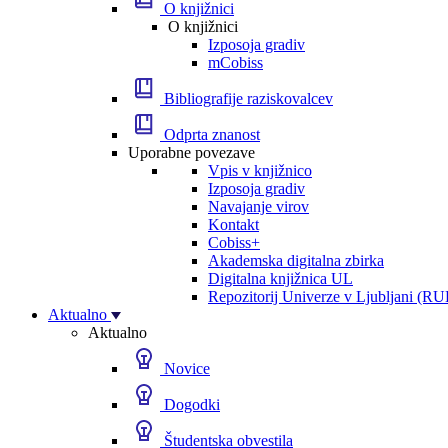
O knjižnici
O knjižnici
Izposoja gradiv
mCobiss
Bibliografije raziskovalcev
Odprta znanost
Uporabne povezave
Vpis v knjižnico
Izposoja gradiv
Navajanje virov
Kontakt
Cobiss+
Akademska digitalna zbirka
Digitalna knjižnica UL
Repozitorij Univerze v Ljubljani (RU
Aktualno
Aktualno
Novice
Dogodki
Študentska obvestila