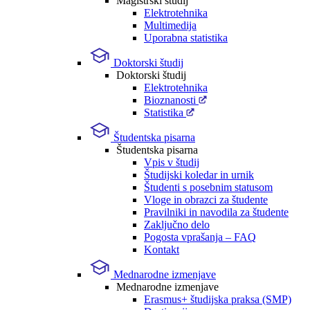
Magistrski študij
Elektrotehnika
Multimedija
Uporabna statistika
Doktorski študij
Doktorski študij
Elektrotehnika
Bioznanosti
Statistika
Študentska pisarna
Študentska pisarna
Vpis v študij
Študijski koledar in urnik
Študenti s posebnim statusom
Vloge in obrazci za študente
Pravilniki in navodila za študente
Zaključno delo
Pogosta vprašanja – FAQ
Kontakt
Mednarodne izmenjave
Mednarodne izmenjave
Erasmus+ študijska praksa (SMP)