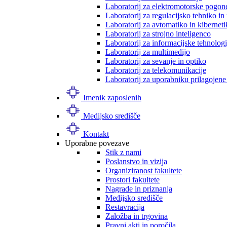
Laboratorij za elektromotorske pogon
Laboratorij za regulacijsko tehniko i
Laboratorij za avtomatiko in kibernet
Laboratorij za strojno inteligenco
Laboratorij za informacijske tehnologi
Laboratorij za multimedijo
Laboratorij za sevanje in optiko
Laboratorij za telekomunikacije
Laboratorij za uporabniku prilagojene
Imenik zaposlenih
Medijsko središče
Kontakt
Uporabne povezave
Stik z nami
Poslanstvo in vizija
Organiziranost fakultete
Prostori fakultete
Nagrade in priznanja
Medijsko središče
Restavracija
Založba in trgovina
Pravni akti in poročila