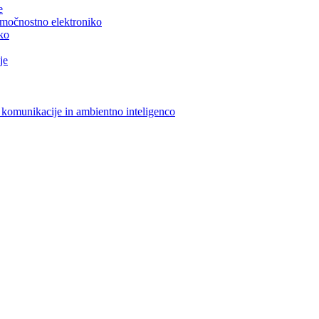
e
n močnostno elektroniko
iko
je
 komunikacije in ambientno inteligenco