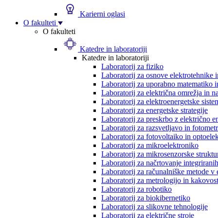
Karierni oglasi
O fakulteti
O fakulteti
Katedre in laboratoriji
Katedre in laboratoriji
Laboratorij za fiziko
Laboratorij za osnove elektrotehnike 
Laboratorij za uporabno matematiko in
Laboratorij za električna omrežja in n
Laboratorij za elektroenergetske siste
Laboratorij za energetske strategije
Laboratorij za preskrbo z električno e
Laboratorij za razsvetljavo in fotometr
Laboratorij za fotovoltaiko in optoele
Laboratorij za mikroelektroniko
Laboratorij za mikrosenzorske struktur
Laboratorij za načrtovanje integriranih
Laboratorij za računalniške metode v 
Laboratorij za metrologijo in kakovos
Laboratorij za robotiko
Laboratorij za biokibernetiko
Laboratorij za slikovne tehnologije
Laboratorij za električne stroje