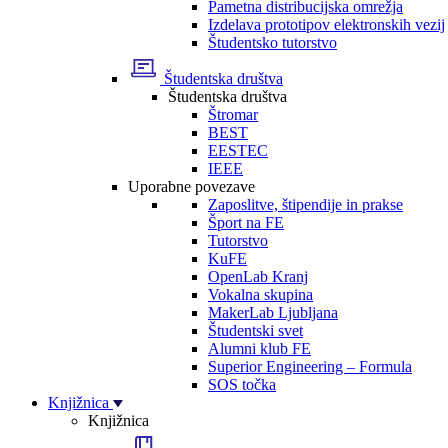
Pametna distribucijska omrežja
Izdelava prototipov elektronskih vezij
Študentsko tutorstvo
Študentska društva
Študentska društva
Štromar
BEST
EESTEC
IEEE
Uporabne povezave
Zaposlitve, štipendije in prakse
Šport na FE
Tutorstvo
KuFE
OpenLab Kranj
Vokalna skupina
MakerLab Ljubljana
Študentski svet
Alumni klub FE
Superior Engineering – Formula
SOS točka
Knjižnica
Knjižnica