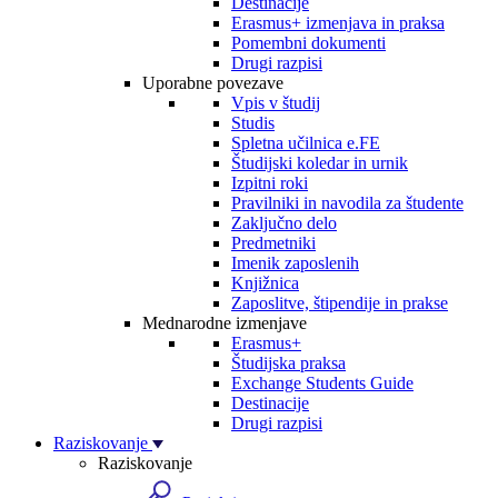
Destinacije
Erasmus+ izmenjava in praksa
Pomembni dokumenti
Drugi razpisi
Uporabne povezave
Vpis v študij
Studis
Spletna učilnica e.FE
Študijski koledar in urnik
Izpitni roki
Pravilniki in navodila za študente
Zaključno delo
Predmetniki
Imenik zaposlenih
Knjižnica
Zaposlitve, štipendije in prakse
Mednarodne izmenjave
Erasmus+
Študijska praksa
Exchange Students Guide
Destinacije
Drugi razpisi
Raziskovanje
Raziskovanje