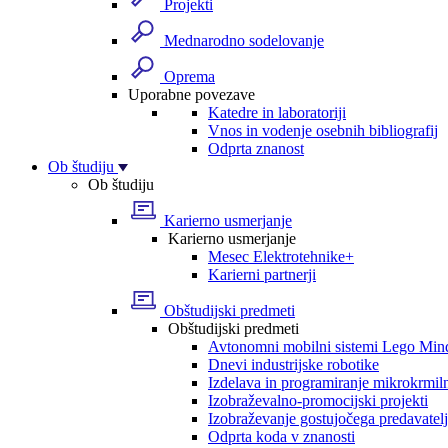
Projekti
Mednarodno sodelovanje
Oprema
Uporabne povezave
Katedre in laboratoriji
Vnos in vodenje osebnih bibliografij
Odprta znanost
Ob študiju
Ob študiju
Karierno usmerjanje
Karierno usmerjanje
Mesec Elektrotehnike+
Karierni partnerji
Obštudijski predmeti
Obštudijski predmeti
Avtonomni mobilni sistemi Lego Min
Dnevi industrijske robotike
Izdelava in programiranje mikrokrmil
Izobraževalno-promocijski projekti
Izobraževanje gostujočega predavatel
Odprta koda v znanosti