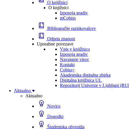
O knjižnici
O knjižnici
Izposoja gradiv
mCobiss
Bibliografije raziskovalcev
Odprta znanost
Uporabne povezave
Vpis v knjižnico
Izposoja gradiv
Navajanje virov
Kontakt
Cobiss+
Akademska digitalna zbirka
Digitalna knjižnica UL
Repozitorij Univerze v Ljubljani (RU
Aktualno
Aktualno
Novice
Dogodki
Študentska obvestila