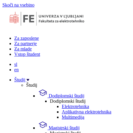
Skoči na vsebino
Za zaposlene
Za partnerje
Za mlade
Vstop študent
sl
en
Študij
Študij
Dodiplomski študij
Dodiplomski študij
Elektrotehnika
Aplikativna elektrotehnika
Multimedija
Magistrski študij