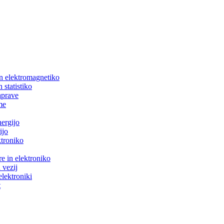
in elektromagnetiko
 statistiko
aprave
me
nergijo
ijo
ktroniko
e in elektroniko
 vezij
elektroniki
t