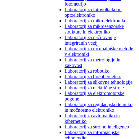
fotometrijo
Laboratorij za fotovoltaiko in
optoelektroniko
Laboratorij za mikroelektroniko
Laboratorij za mikrosenzorske
strukture in elektroniko
Laboratorij za načrtovanje
integriranih vezij
Laboratorij za računalniške metode
v elektroniki
Laboratorij za metrologijo in
kakovost
Laboratorij za robotiko
Laboratorij za biokibernetiko
Laboratorij za slikovne tehnologije
Laboratorij za električne stroje
Laboratorij za elektromotorske
pogone
Laboratorij za regulacijsko tehniko
in močnostno elektroniko
Laboratorij za avtomatiko in
kibernetiko
Laboratorij za strojno inteligenco
Laboratorij za informacijske
tehnologije