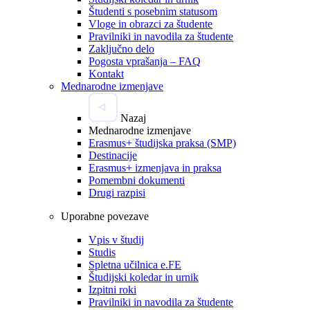
Študenti s posebnim statusom
Vloge in obrazci za študente
Pravilniki in navodila za študente
Zaključno delo
Pogosta vprašanja – FAQ
Kontakt
Mednarodne izmenjave
Nazaj
Mednarodne izmenjave
Erasmus+ študijska praksa (SMP)
Destinacije
Erasmus+ izmenjava in praksa
Pomembni dokumenti
Drugi razpisi
Uporabne povezave
Vpis v študij
Studis
Spletna učilnica e.FE
Študijski koledar in urnik
Izpitni roki
Pravilniki in navodila za študente