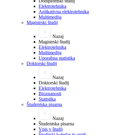
Dodiplomski študij
Elektrotehnika
Aplikativna elektrotehnika
Multimedija
Magistrski študij
Nazaj
Magistrski študij
Elektrotehnika
Multimedija
Uporabna statistika
Doktorski študij
Nazaj
Doktorski študij
Elektrotehnika
Bioznanosti
Statistika
Študentska pisarna
Nazaj
Študentska pisarna
Vpis v študij
Študijski koledar in urnik