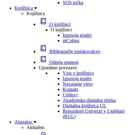
SOS točka
Knjižnica
Knjižnica
O knjižnici
O knjižnici
Izposoja gradiv
mCobiss
Bibliografije raziskovalcev
Odprta znanost
Uporabne povezave
Vpis v knjižnico
Izposoja gradiv
Navajanje virov
Kontakt
Cobiss+
Akademska digitalna zbirka
Digitalna knjižnica UL
Repozitorij Univerze v Ljubljani
(RUL)
Aktualno
Aktualno