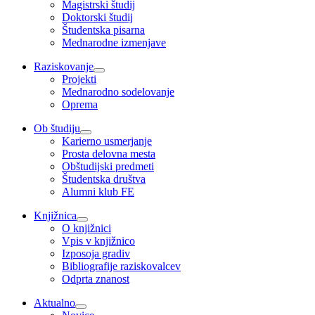
Magistrski študij
Doktorski študij
Študentska pisarna
Mednarodne izmenjave
Raziskovanje
Projekti
Mednarodno sodelovanje
Oprema
Ob študiju
Karierno usmerjanje
Prosta delovna mesta
Obštudijski predmeti
Študentska društva
Alumni klub FE
Knjižnica
O knjižnici
Vpis v knjižnico
Izposoja gradiv
Bibliografije raziskovalcev
Odprta znanost
Aktualno