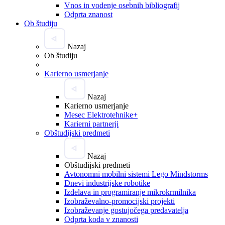
Vnos in vodenje osebnih bibliografij
Odprta znanost
Ob študiju
Nazaj
Ob študiju
Karierno usmerjanje
Nazaj
Karierno usmerjanje
Mesec Elektrotehnike+
Karierni partnerji
Obštudijski predmeti
Nazaj
Obštudijski predmeti
Avtonomni mobilni sistemi Lego Mindstorms
Dnevi industrijske robotike
Izdelava in programiranje mikrokrmilnika
Izobraževalno-promocijski projekti
Izobraževanje gostujočega predavatelja
Odprta koda v znanosti