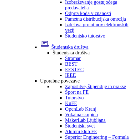
Izobraževanje gostujočega
predavatelja
Odprta koda v znanosti
Pametna distribucijska omrežja
Izdelava prototipov elektronskih
vezij
Študentsko tutorstvo
Študentska društva
Študentska društva
Štromar
BEST
EESTEC
IEEE
Uporabne povezave
Zaposlitve, štipendije in prakse
Šport na FE
Tutorstvo
KuFE
OpenLab Kranj
Vokalna skupina
MakerLab Ljubljana
Študentski svet
Alumni klub FE
Superior Engineering – Formula