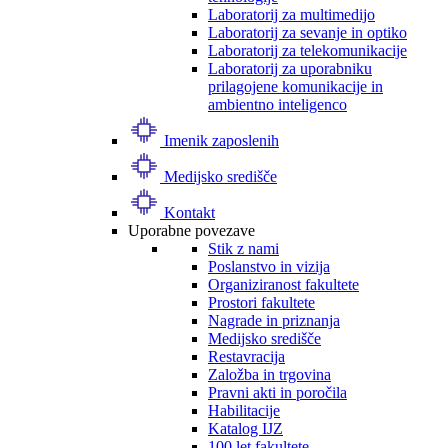
Laboratorij za multimedijo
Laboratorij za sevanje in optiko
Laboratorij za telekomunikacije
Laboratorij za uporabniku
prilagojene komunikacije in
ambientno inteligenco
Imenik zaposlenih
Medijsko središče
Kontakt
Uporabne povezave
Stik z nami
Poslanstvo in vizija
Organiziranost fakultete
Prostori fakultete
Nagrade in priznanja
Medijsko središče
Restavracija
Založba in trgovina
Pravni akti in poročila
Habilitacije
Katalog IJZ
100 let fakultete