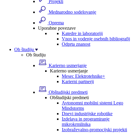
Projekti
Mednarodno sodelovanje
Oprema
Uporabne povezave
Katedre in laboratoriji
Vnos in vodenje osebnih bibliografij
Odprta znanost
Ob študiju
Ob študiju
Karierno usmerjanje
Karierno usmerjanje
Mesec Elektrotehnike+
Karierni partnerji
Obštudijski predmeti
Obštudijski predmeti
Avtonomni mobilni sistemi Lego
Mindstorms
Dnevi industrijske robotike
Izdelava in programiranje
mikrokrmilnika
Izobraževalno-promocijski projekti