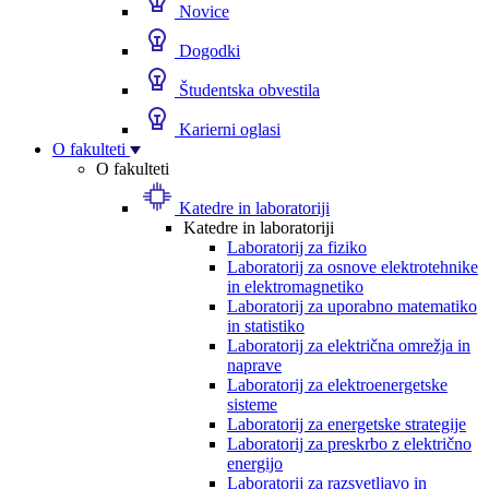
Novice
Dogodki
Študentska obvestila
Karierni oglasi
O fakulteti
O fakulteti
Katedre in laboratoriji
Katedre in laboratoriji
Laboratorij za fiziko
Laboratorij za osnove elektrotehnike
in elektromagnetiko
Laboratorij za uporabno matematiko
in statistiko
Laboratorij za električna omrežja in
naprave
Laboratorij za elektroenergetske
sisteme
Laboratorij za energetske strategije
Laboratorij za preskrbo z električno
energijo
Laboratorij za razsvetljavo in