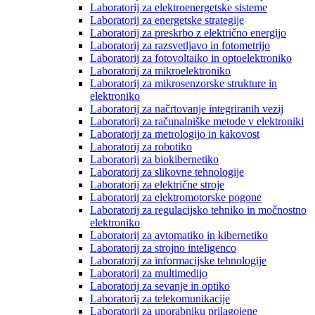
Laboratorij za elektroenergetske sisteme
Laboratorij za energetske strategije
Laboratorij za preskrbo z električno energijo
Laboratorij za razsvetljavo in fotometrijo
Laboratorij za fotovoltaiko in optoelektroniko
Laboratorij za mikroelektroniko
Laboratorij za mikrosenzorske strukture in
elektroniko
Laboratorij za načrtovanje integriranih vezij
Laboratorij za računalniške metode v elektroniki
Laboratorij za metrologijo in kakovost
Laboratorij za robotiko
Laboratorij za biokibernetiko
Laboratorij za slikovne tehnologije
Laboratorij za električne stroje
Laboratorij za elektromotorske pogone
Laboratorij za regulacijsko tehniko in močnostno
elektroniko
Laboratorij za avtomatiko in kibernetiko
Laboratorij za strojno inteligenco
Laboratorij za informacijske tehnologije
Laboratorij za multimedijo
Laboratorij za sevanje in optiko
Laboratorij za telekomunikacije
Laboratorij za uporabniku prilagojene