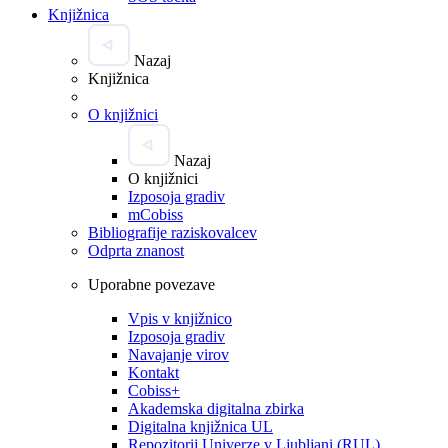
Knjižnica
Nazaj
Knjižnica
O knjižnici
Nazaj
O knjižnici
Izposoja gradiv
mCobiss
Bibliografije raziskovalcev
Odprta znanost
Uporabne povezave
Vpis v knjižnico
Izposoja gradiv
Navajanje virov
Kontakt
Cobiss+
Akademska digitalna zbirka
Digitalna knjižnica UL
Repozitorij Univerze v Ljubljani (RUL)