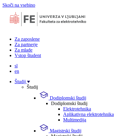
Skoči na vsebino
Za zaposlene
Za partnerje
Za mlade
Vstop študent
sl
en
Študij
Študij
Dodiplomski študij
Dodiplomski študij
Elektrotehnika
Aplikativna elektrotehnika
Multimedija
Magistrski študij