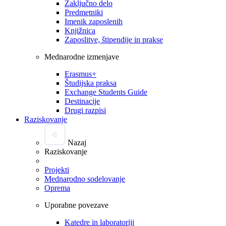
Zaključno delo
Predmetniki
Imenik zaposlenih
Knjižnica
Zaposlitve, štipendije in prakse
Mednarodne izmenjave
Erasmus+
Študijska praksa
Exchange Students Guide
Destinacije
Drugi razpisi
Raziskovanje
Nazaj
Raziskovanje
Projekti
Mednarodno sodelovanje
Oprema
Uporabne povezave
Katedre in laboratoriji