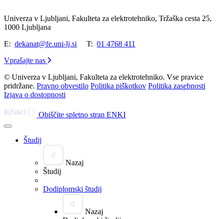
Univerza v Ljubljani, Fakulteta za elektrotehniko, Tržaška cesta 25,
1000 Ljubljana
E:
dekanat@fe.uni-lj.si
T:
01 4768 411
Vprašajte nas
© Univerza v Ljubljani, Fakulteta za elektrotehniko. Vse pravice
pridržane.
Pravno obvestilo
Politika piškotkov
Politika zasebnosti
Izjava o dostopnosti
Obiščite spletno stran ENKI
Študij
Nazaj
Študij
Dodiplomski študij
Nazaj