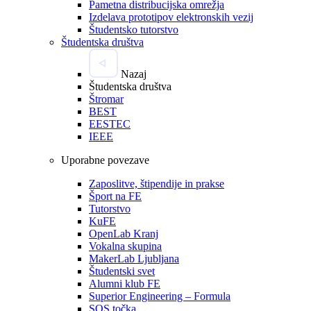
Pametna distribucijska omrežja
Izdelava prototipov elektronskih vezij
Študentsko tutorstvo
Študentska društva
Nazaj
Študentska društva
Štromar
BEST
EESTEC
IEEE
Uporabne povezave
Zaposlitve, štipendije in prakse
Šport na FE
Tutorstvo
KuFE
OpenLab Kranj
Vokalna skupina
MakerLab Ljubljana
Študentski svet
Alumni klub FE
Superior Engineering – Formula
SOS točka