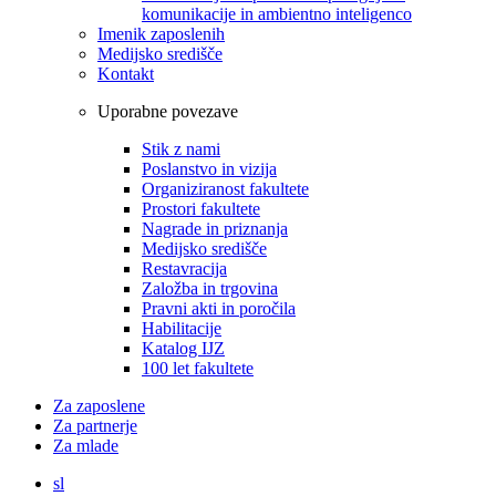
komunikacije in ambientno inteligenco
Imenik zaposlenih
Medijsko središče
Kontakt
Uporabne povezave
Stik z nami
Poslanstvo in vizija
Organiziranost fakultete
Prostori fakultete
Nagrade in priznanja
Medijsko središče
Restavracija
Založba in trgovina
Pravni akti in poročila
Habilitacije
Katalog IJZ
100 let fakultete
Za zaposlene
Za partnerje
Za mlade
sl