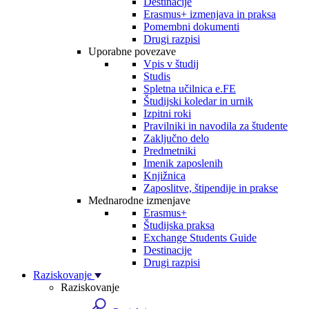
Destinacije
Erasmus+ izmenjava in praksa
Pomembni dokumenti
Drugi razpisi
Uporabne povezave
Vpis v študij
Studis
Spletna učilnica e.FE
Študijski koledar in urnik
Izpitni roki
Pravilniki in navodila za študente
Zaključno delo
Predmetniki
Imenik zaposlenih
Knjižnica
Zaposlitve, štipendije in prakse
Mednarodne izmenjave
Erasmus+
Študijska praksa
Exchange Students Guide
Destinacije
Drugi razpisi
Raziskovanje
Raziskovanje