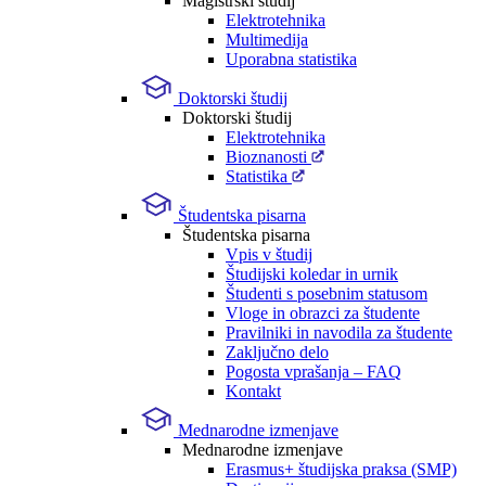
Magistrski študij
Elektrotehnika
Multimedija
Uporabna statistika
Doktorski študij
Doktorski študij
Elektrotehnika
Bioznanosti
Statistika
Študentska pisarna
Študentska pisarna
Vpis v študij
Študijski koledar in urnik
Študenti s posebnim statusom
Vloge in obrazci za študente
Pravilniki in navodila za študente
Zaključno delo
Pogosta vprašanja – FAQ
Kontakt
Mednarodne izmenjave
Mednarodne izmenjave
Erasmus+ študijska praksa (SMP)