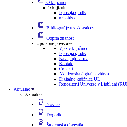
O knjižnici
O knjižnici
Izposoja gradiv
mCobiss
Bibliografije raziskovalcev
Odprta znanost
Uporabne povezave
Vpis v knjižnico
Izposoja gradiv
Navajanje virov
Kontakt
Cobiss+
Akademska digitalna zbirka
Digitalna knjižnica UL
Repozitorij Univerze v Ljubljani (RU
Aktualno
Aktualno
Novice
Dogodki
Študentska obvestila