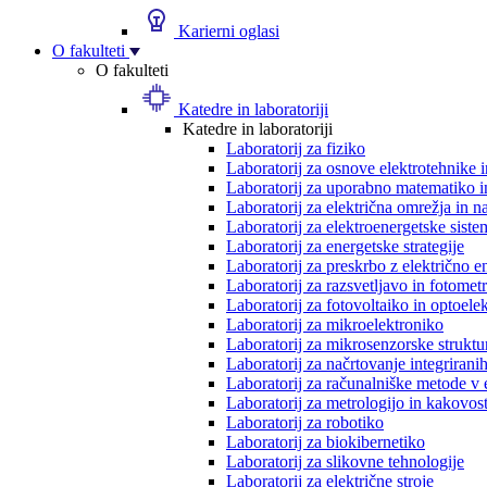
Karierni oglasi
O fakulteti
O fakulteti
Katedre in laboratoriji
Katedre in laboratoriji
Laboratorij za fiziko
Laboratorij za osnove elektrotehnike 
Laboratorij za uporabno matematiko in
Laboratorij za električna omrežja in n
Laboratorij za elektroenergetske siste
Laboratorij za energetske strategije
Laboratorij za preskrbo z električno e
Laboratorij za razsvetljavo in fotometr
Laboratorij za fotovoltaiko in optoele
Laboratorij za mikroelektroniko
Laboratorij za mikrosenzorske struktur
Laboratorij za načrtovanje integriranih
Laboratorij za računalniške metode v 
Laboratorij za metrologijo in kakovos
Laboratorij za robotiko
Laboratorij za biokibernetiko
Laboratorij za slikovne tehnologije
Laboratorij za električne stroje