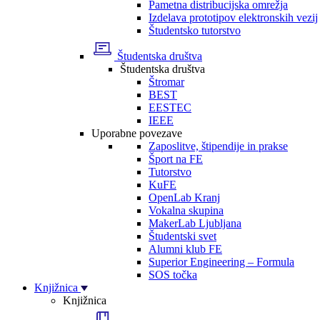
Pametna distribucijska omrežja
Izdelava prototipov elektronskih vezij
Študentsko tutorstvo
Študentska društva
Študentska društva
Štromar
BEST
EESTEC
IEEE
Uporabne povezave
Zaposlitve, štipendije in prakse
Šport na FE
Tutorstvo
KuFE
OpenLab Kranj
Vokalna skupina
MakerLab Ljubljana
Študentski svet
Alumni klub FE
Superior Engineering – Formula
SOS točka
Knjižnica
Knjižnica