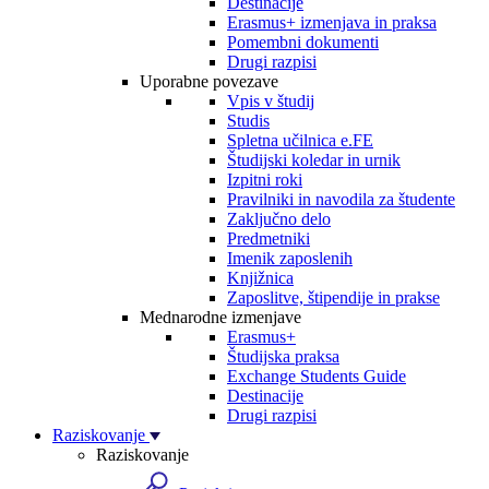
Destinacije
Erasmus+ izmenjava in praksa
Pomembni dokumenti
Drugi razpisi
Uporabne povezave
Vpis v študij
Studis
Spletna učilnica e.FE
Študijski koledar in urnik
Izpitni roki
Pravilniki in navodila za študente
Zaključno delo
Predmetniki
Imenik zaposlenih
Knjižnica
Zaposlitve, štipendije in prakse
Mednarodne izmenjave
Erasmus+
Študijska praksa
Exchange Students Guide
Destinacije
Drugi razpisi
Raziskovanje
Raziskovanje