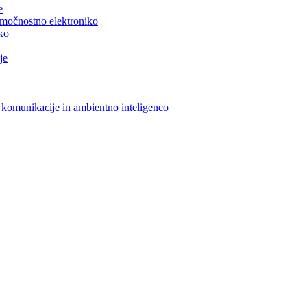
e
n močnostno elektroniko
iko
je
 komunikacije in ambientno inteligenco