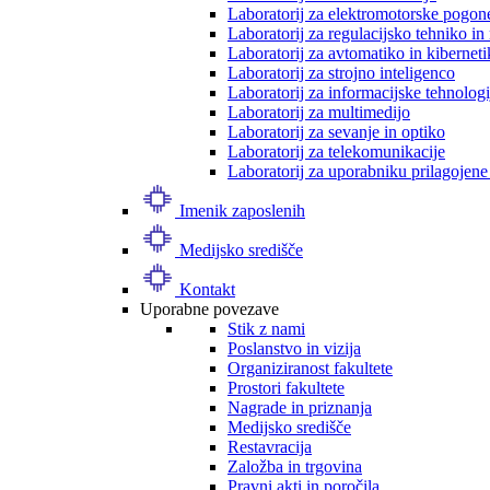
Laboratorij za elektromotorske pogon
Laboratorij za regulacijsko tehniko i
Laboratorij za avtomatiko in kibernet
Laboratorij za strojno inteligenco
Laboratorij za informacijske tehnologi
Laboratorij za multimedijo
Laboratorij za sevanje in optiko
Laboratorij za telekomunikacije
Laboratorij za uporabniku prilagojene
Imenik zaposlenih
Medijsko središče
Kontakt
Uporabne povezave
Stik z nami
Poslanstvo in vizija
Organiziranost fakultete
Prostori fakultete
Nagrade in priznanja
Medijsko središče
Restavracija
Založba in trgovina
Pravni akti in poročila