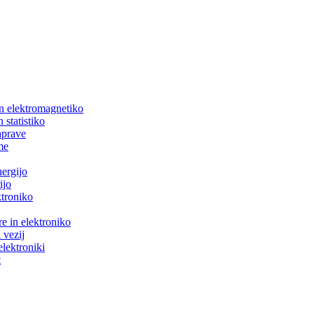
in elektromagnetiko
 statistiko
aprave
me
nergijo
ijo
ktroniko
e in elektroniko
 vezij
elektroniki
t