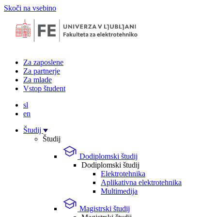
Skoči na vsebino
Za zaposlene
Za partnerje
Za mlade
Vstop študent
sl
en
Študij
Študij
Dodiplomski študij
Dodiplomski študij
Elektrotehnika
Aplikativna elektrotehnika
Multimedija
Magistrski študij