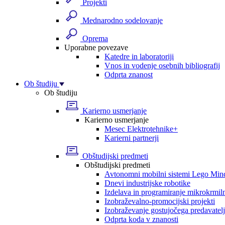
Projekti
Mednarodno sodelovanje
Oprema
Uporabne povezave
Katedre in laboratoriji
Vnos in vodenje osebnih bibliografij
Odprta znanost
Ob študiju
Ob študiju
Karierno usmerjanje
Karierno usmerjanje
Mesec Elektrotehnike+
Karierni partnerji
Obštudijski predmeti
Obštudijski predmeti
Avtonomni mobilni sistemi Lego Min
Dnevi industrijske robotike
Izdelava in programiranje mikrokrmil
Izobraževalno-promocijski projekti
Izobraževanje gostujočega predavatel
Odprta koda v znanosti