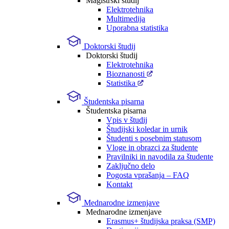
Magistrski študij
Elektrotehnika
Multimedija
Uporabna statistika
Doktorski študij
Doktorski študij
Elektrotehnika
Bioznanosti
Statistika
Študentska pisarna
Študentska pisarna
Vpis v študij
Študijski koledar in urnik
Študenti s posebnim statusom
Vloge in obrazci za študente
Pravilniki in navodila za študente
Zaključno delo
Pogosta vprašanja – FAQ
Kontakt
Mednarodne izmenjave
Mednarodne izmenjave
Erasmus+ študijska praksa (SMP)