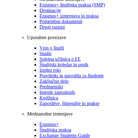
Erasmus+ študijska praksa (SMP)
Destinacije
Erasmus+ izmenjava in praksa
Pomembni dokumenti
Drugi razpisi
Uporabne povezave
Vpis v študij
Studis
Spletna učilnica e.FE
Študijski koledar in urnik
Izpitni roki
Pravilniki in navodila za študente
Zaključno delo
Predmetniki
Imenik zaposlenih
Knjižnica
Zaposlitve, štipendije in prakse
Mednarodne izmenjave
Erasmus+
Študijska praksa
Exchange Students Guide