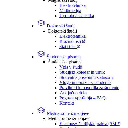
Magistrski študij
Elektrotehnika
Multimedija
Uporabna statistika
Doktorski študij
Doktorski študij
Elektrotehnika
Bioznanosti
Statistika
Študentska pisarna
Študentska pisarna
Vpis v študij
Študijski koledar in urnik
Študenti s posebnim statusom
Vloge in obrazci za študente
Pravilniki in navodila za študente
Zaključno delo
Pogosta vprašanja – FAQ
Kontakt
Mednarodne izmenjave
Mednarodne izmenjave
Erasmus+ študijska praksa (SMP)