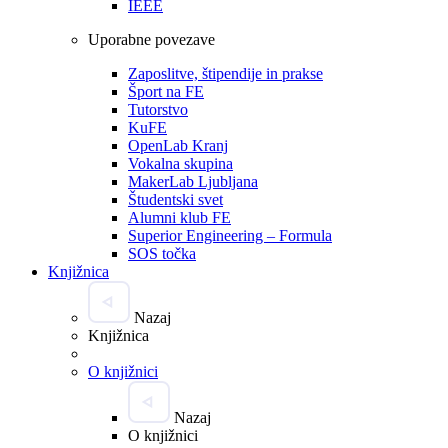
IEEE
Uporabne povezave
Zaposlitve, štipendije in prakse
Šport na FE
Tutorstvo
KuFE
OpenLab Kranj
Vokalna skupina
MakerLab Ljubljana
Študentski svet
Alumni klub FE
Superior Engineering – Formula
SOS točka
Knjižnica
Nazaj
Knjižnica
O knjižnici
Nazaj
O knjižnici