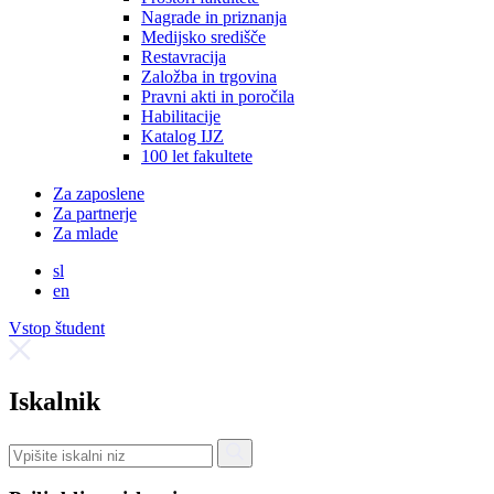
Nagrade in priznanja
Medijsko središče
Restavracija
Založba in trgovina
Pravni akti in poročila
Habilitacije
Katalog IJZ
100 let fakultete
Za zaposlene
Za partnerje
Za mlade
sl
en
Vstop študent
Iskalnik