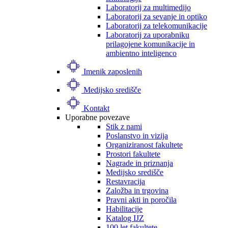
Laboratorij za multimedijo
Laboratorij za sevanje in optiko
Laboratorij za telekomunikacije
Laboratorij za uporabniku
prilagojene komunikacije in
ambientno inteligenco
Imenik zaposlenih
Medijsko središče
Kontakt
Uporabne povezave
Stik z nami
Poslanstvo in vizija
Organiziranost fakultete
Prostori fakultete
Nagrade in priznanja
Medijsko središče
Restavracija
Založba in trgovina
Pravni akti in poročila
Habilitacije
Katalog IJZ
100 let fakultete