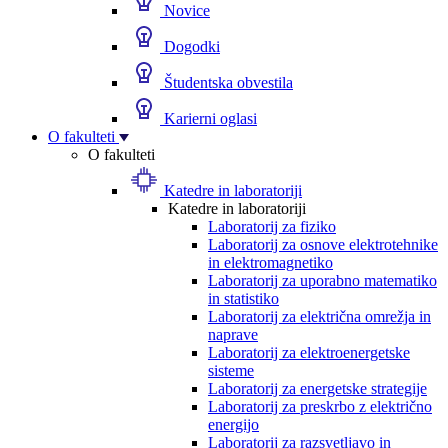
Novice
Dogodki
Študentska obvestila
Karierni oglasi
O fakulteti
O fakulteti
Katedre in laboratoriji
Katedre in laboratoriji
Laboratorij za fiziko
Laboratorij za osnove elektrotehnike
in elektromagnetiko
Laboratorij za uporabno matematiko
in statistiko
Laboratorij za električna omrežja in
naprave
Laboratorij za elektroenergetske
sisteme
Laboratorij za energetske strategije
Laboratorij za preskrbo z električno
energijo
Laboratorij za razsvetljavo in