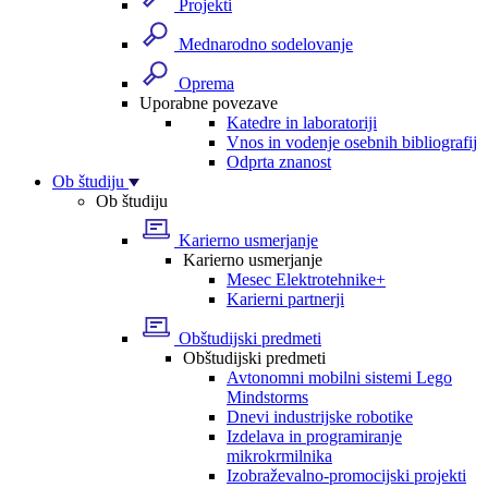
Projekti
Mednarodno sodelovanje
Oprema
Uporabne povezave
Katedre in laboratoriji
Vnos in vodenje osebnih bibliografij
Odprta znanost
Ob študiju
Ob študiju
Karierno usmerjanje
Karierno usmerjanje
Mesec Elektrotehnike+
Karierni partnerji
Obštudijski predmeti
Obštudijski predmeti
Avtonomni mobilni sistemi Lego
Mindstorms
Dnevi industrijske robotike
Izdelava in programiranje
mikrokrmilnika
Izobraževalno-promocijski projekti