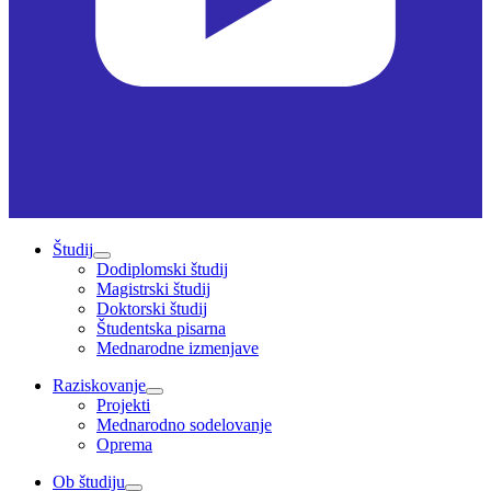
Študij
Dodiplomski študij
Magistrski študij
Doktorski študij
Študentska pisarna
Mednarodne izmenjave
Raziskovanje
Projekti
Mednarodno sodelovanje
Oprema
Ob študiju