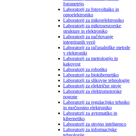
fotometrijo
Laboratorij za fotovoltaiko in
optoelektroniko
Laboratorij za mikroelektroniko
Laboratorij za mikrosenzorske
strukture in elektroniko
Laboratorij za načrtovanje
integriranih vezij
Laboratorij za računalniške metode
v elektroniki
Laboratorij za metrologijo in
kakovost
Laboratorij za robotiko
Laboratorij za biokibernetiko
Laboratorij za slikovne tehnologije
Laboratorij za električne stroje
Laboratorij za elektromotorske
pogone
Laboratorij za regulacijsko tehniko
in močnostno elektroniko
Laboratorij za avtomatiko in
kibernetiko
Laboratorij za strojno inteligenco
Laboratorij za informacijske
tehnologije