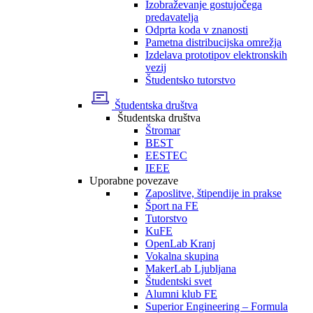
Izobraževanje gostujočega
predavatelja
Odprta koda v znanosti
Pametna distribucijska omrežja
Izdelava prototipov elektronskih
vezij
Študentsko tutorstvo
Študentska društva
Študentska društva
Štromar
BEST
EESTEC
IEEE
Uporabne povezave
Zaposlitve, štipendije in prakse
Šport na FE
Tutorstvo
KuFE
OpenLab Kranj
Vokalna skupina
MakerLab Ljubljana
Študentski svet
Alumni klub FE
Superior Engineering – Formula