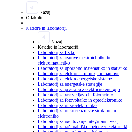
Nazaj
O fakulteti
Katedre in laboratoriji
Nazaj
Katedre in laboratoriji
Laboratorij za fiziko
Laboratorij za osnove elektrotehnike in
elektromagnetiko
Laboratorij za uporabno matematiko in statistiko
Laboratorij za električna omrežja in naprave
Laboratorij za elektroenergetske sisteme
Laboratorij za energetske strategije
Laboratorij za preskrbo z električno energijo
Laboratorij za razsvetljavo in fotometrijo
Laboratorij za fotovoltaiko in optoelektroniko
Laboratorij za mikroelektroniko
Laboratorij za mikrosenzorske strukture in
elektroniko
Laboratorij za načrtovanje integriranih vezij
Laboratorij za računalniške metode v elektroniki
Laboratorij za metrologijo in kakovost