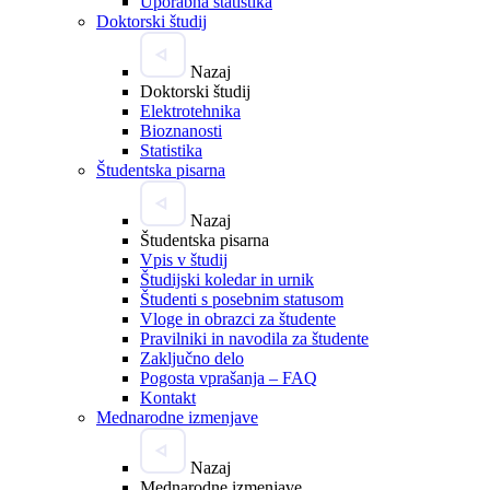
Uporabna statistika
Doktorski študij
Nazaj
Doktorski študij
Elektrotehnika
Bioznanosti
Statistika
Študentska pisarna
Nazaj
Študentska pisarna
Vpis v študij
Študijski koledar in urnik
Študenti s posebnim statusom
Vloge in obrazci za študente
Pravilniki in navodila za študente
Zaključno delo
Pogosta vprašanja – FAQ
Kontakt
Mednarodne izmenjave
Nazaj
Mednarodne izmenjave