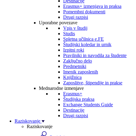
Destinacije
Erasmus+ izmenjava in praksa
Pomembni dokumenti
Drugi razpisi
Uporabne povezave
Vpis v študij
Studis
Spletna učilnica e.FE
Študijski koledar in urnik
Izpitni roki
Pravilniki in navodila za študente
Zaključno delo
Predmetniki
Imenik zaposlenih
Knjižnica
Zaposlitve, štipendije in prakse
Mednarodne izmenjave
Erasmus+
Študijska praksa
Exchange Students Guide
Destinacije
Drugi razpisi
Raziskovanje
Raziskovanje