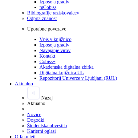
Izposoja gradiv
mCobiss
Bibliografije raziskovalcev
Odprta znanost
Uporabne povezave
Vpis v knjižnico
Izposoja gradiv
Navajanje virov
Kontakt
Cobiss+
Akademska digitalna zbirka
Digitalna knjižnica UL
Repozitorij Univerze v Ljubljani (RUL)
Aktualno
Nazaj
Aktualno
Novice
Dogodki
Študentska obvestila
Karierni oglasi
O fakulteti