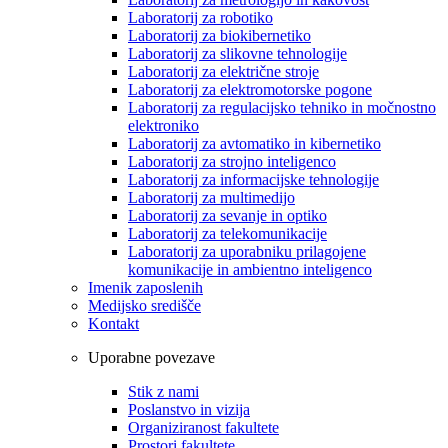
Laboratorij za robotiko
Laboratorij za biokibernetiko
Laboratorij za slikovne tehnologije
Laboratorij za električne stroje
Laboratorij za elektromotorske pogone
Laboratorij za regulacijsko tehniko in močnostno
elektroniko
Laboratorij za avtomatiko in kibernetiko
Laboratorij za strojno inteligenco
Laboratorij za informacijske tehnologije
Laboratorij za multimedijo
Laboratorij za sevanje in optiko
Laboratorij za telekomunikacije
Laboratorij za uporabniku prilagojene
komunikacije in ambientno inteligenco
Imenik zaposlenih
Medijsko središče
Kontakt
Uporabne povezave
Stik z nami
Poslanstvo in vizija
Organiziranost fakultete
Prostori fakultete