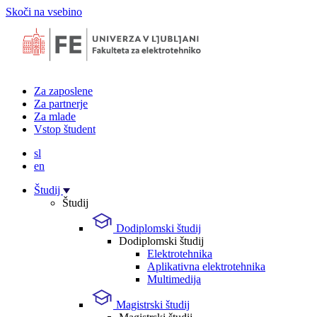
Skoči na vsebino
Za zaposlene
Za partnerje
Za mlade
Vstop študent
sl
en
Študij
Študij
Dodiplomski študij
Dodiplomski študij
Elektrotehnika
Aplikativna elektrotehnika
Multimedija
Magistrski študij