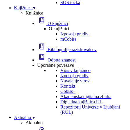
SOS točka
Knjižnica
Knjižnica
O knjižnici
O knjižnici
Izposoja gradiv
mCobiss
Bibliografije raziskovalcev
Odprta znanost
Uporabne povezave
Vpis v knjižnico
Izposoja gradiv
Navajanje virov
Kontakt
Cobiss+
Akademska digitalna zbirka
Digitalna knjižnica UL
Repozitorij Univerze v Ljubljani
(RUL)
Aktualno
Aktualno