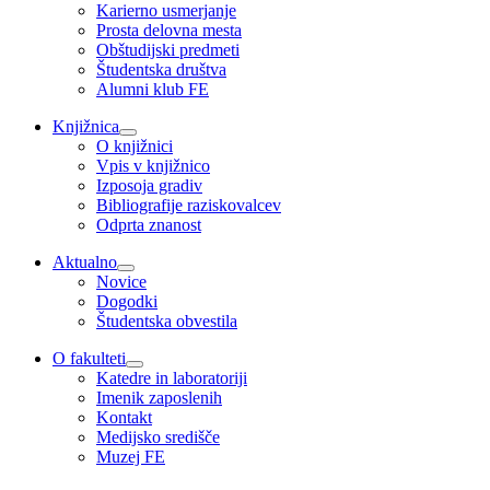
Karierno usmerjanje
Prosta delovna mesta
Obštudijski predmeti
Študentska društva
Alumni klub FE
Knjižnica
O knjižnici
Vpis v knjižnico
Izposoja gradiv
Bibliografije raziskovalcev
Odprta znanost
Aktualno
Novice
Dogodki
Študentska obvestila
O fakulteti
Katedre in laboratoriji
Imenik zaposlenih
Kontakt
Medijsko središče
Muzej FE