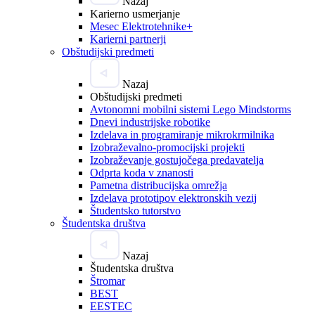
Nazaj
Karierno usmerjanje
Mesec Elektrotehnike+
Karierni partnerji
Obštudijski predmeti
Nazaj
Obštudijski predmeti
Avtonomni mobilni sistemi Lego Mindstorms
Dnevi industrijske robotike
Izdelava in programiranje mikrokrmilnika
Izobraževalno-promocijski projekti
Izobraževanje gostujočega predavatelja
Odprta koda v znanosti
Pametna distribucijska omrežja
Izdelava prototipov elektronskih vezij
Študentsko tutorstvo
Študentska društva
Nazaj
Študentska društva
Štromar
BEST
EESTEC