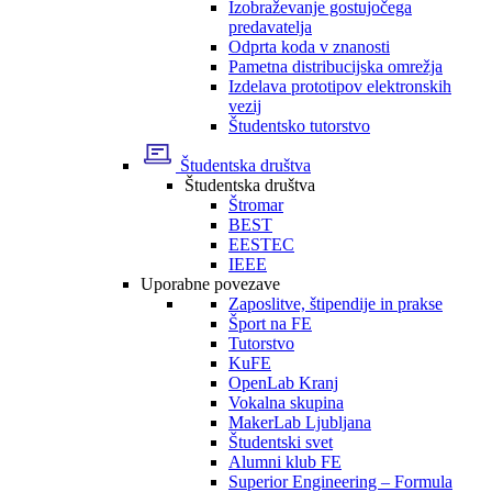
Izobraževanje gostujočega
predavatelja
Odprta koda v znanosti
Pametna distribucijska omrežja
Izdelava prototipov elektronskih
vezij
Študentsko tutorstvo
Študentska društva
Študentska društva
Štromar
BEST
EESTEC
IEEE
Uporabne povezave
Zaposlitve, štipendije in prakse
Šport na FE
Tutorstvo
KuFE
OpenLab Kranj
Vokalna skupina
MakerLab Ljubljana
Študentski svet
Alumni klub FE
Superior Engineering – Formula