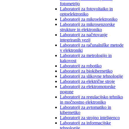
fotometrijo
Laboratorij za fotovoltaiko in
optoelektroniko
Laboratorij za mikroelektroniko
Laboratorij za mikrosenzorske
strukture in elektroniko
Laboratorij za načrtovanje
integriranih vezij
Laboratorij za računalniške metode
v elektroniki
Laboratorij za metrologijo in
kakovost
Laboratorij za robotiko
Laboratorij za biokibernetiko
Laboratorij za slikovne tehnologije
Laboratorij za električne stroje
Laboratorij za elektromotorske
pogone
Laboratorij za regulacijsko tehniko
in močnostno elektroniko
Laboratorij za avtomatiko in
kibernetiko
Laboratorij za strojno inteligenco
Laboratorij za informacijske
tehnologije