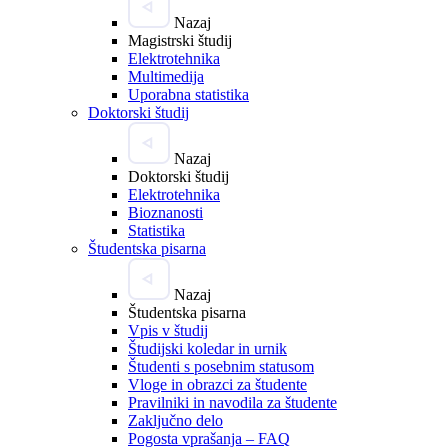
Nazaj
Magistrski študij
Elektrotehnika
Multimedija
Uporabna statistika
Doktorski študij
Nazaj
Doktorski študij
Elektrotehnika
Bioznanosti
Statistika
Študentska pisarna
Nazaj
Študentska pisarna
Vpis v študij
Študijski koledar in urnik
Študenti s posebnim statusom
Vloge in obrazci za študente
Pravilniki in navodila za študente
Zaključno delo
Pogosta vprašanja – FAQ