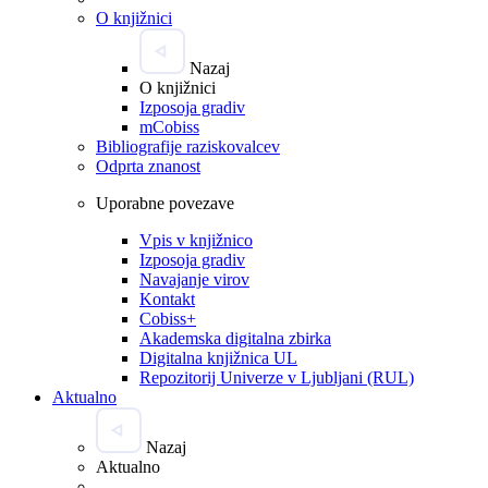
O knjižnici
Nazaj
O knjižnici
Izposoja gradiv
mCobiss
Bibliografije raziskovalcev
Odprta znanost
Uporabne povezave
Vpis v knjižnico
Izposoja gradiv
Navajanje virov
Kontakt
Cobiss+
Akademska digitalna zbirka
Digitalna knjižnica UL
Repozitorij Univerze v Ljubljani (RUL)
Aktualno
Nazaj
Aktualno