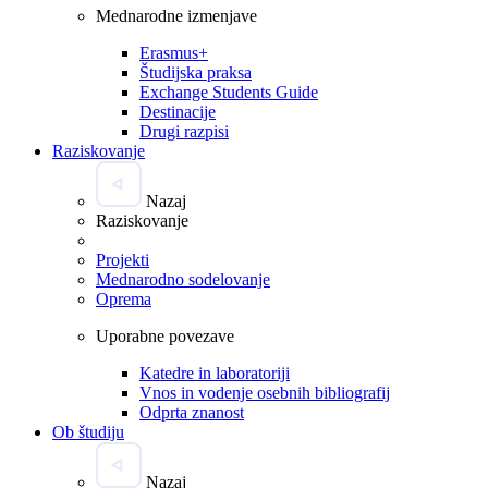
Mednarodne izmenjave
Erasmus+
Študijska praksa
Exchange Students Guide
Destinacije
Drugi razpisi
Raziskovanje
Nazaj
Raziskovanje
Projekti
Mednarodno sodelovanje
Oprema
Uporabne povezave
Katedre in laboratoriji
Vnos in vodenje osebnih bibliografij
Odprta znanost
Ob študiju
Nazaj