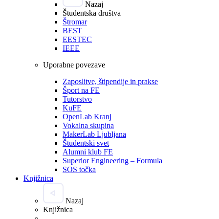
Nazaj
Študentska društva
Štromar
BEST
EESTEC
IEEE
Uporabne povezave
Zaposlitve, štipendije in prakse
Šport na FE
Tutorstvo
KuFE
OpenLab Kranj
Vokalna skupina
MakerLab Ljubljana
Študentski svet
Alumni klub FE
Superior Engineering – Formula
SOS točka
Knjižnica
Nazaj
Knjižnica