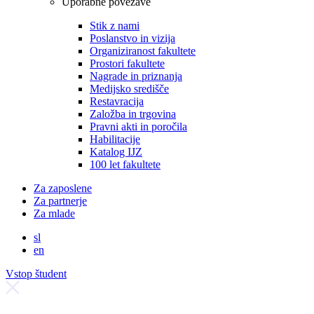
Uporabne povezave
Stik z nami
Poslanstvo in vizija
Organiziranost fakultete
Prostori fakultete
Nagrade in priznanja
Medijsko središče
Restavracija
Založba in trgovina
Pravni akti in poročila
Habilitacije
Katalog IJZ
100 let fakultete
Za zaposlene
Za partnerje
Za mlade
sl
en
Vstop študent