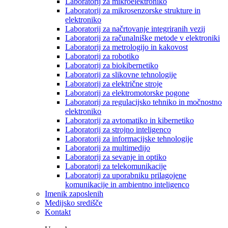
Laboratorij za mikroelektroniko
Laboratorij za mikrosenzorske strukture in
elektroniko
Laboratorij za načrtovanje integriranih vezij
Laboratorij za računalniške metode v elektroniki
Laboratorij za metrologijo in kakovost
Laboratorij za robotiko
Laboratorij za biokibernetiko
Laboratorij za slikovne tehnologije
Laboratorij za električne stroje
Laboratorij za elektromotorske pogone
Laboratorij za regulacijsko tehniko in močnostno
elektroniko
Laboratorij za avtomatiko in kibernetiko
Laboratorij za strojno inteligenco
Laboratorij za informacijske tehnologije
Laboratorij za multimedijo
Laboratorij za sevanje in optiko
Laboratorij za telekomunikacije
Laboratorij za uporabniku prilagojene
komunikacije in ambientno inteligenco
Imenik zaposlenih
Medijsko središče
Kontakt