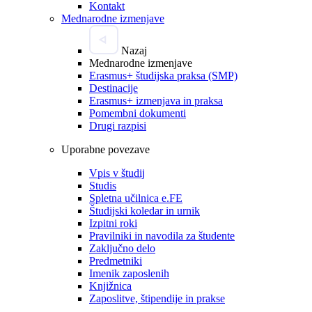
Kontakt
Mednarodne izmenjave
Nazaj
Mednarodne izmenjave
Erasmus+ študijska praksa (SMP)
Destinacije
Erasmus+ izmenjava in praksa
Pomembni dokumenti
Drugi razpisi
Uporabne povezave
Vpis v študij
Studis
Spletna učilnica e.FE
Študijski koledar in urnik
Izpitni roki
Pravilniki in navodila za študente
Zaključno delo
Predmetniki
Imenik zaposlenih
Knjižnica
Zaposlitve, štipendije in prakse