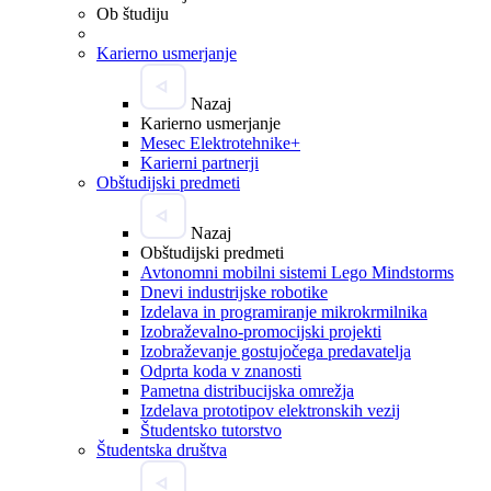
Ob študiju
Karierno usmerjanje
Nazaj
Karierno usmerjanje
Mesec Elektrotehnike+
Karierni partnerji
Obštudijski predmeti
Nazaj
Obštudijski predmeti
Avtonomni mobilni sistemi Lego Mindstorms
Dnevi industrijske robotike
Izdelava in programiranje mikrokrmilnika
Izobraževalno-promocijski projekti
Izobraževanje gostujočega predavatelja
Odprta koda v znanosti
Pametna distribucijska omrežja
Izdelava prototipov elektronskih vezij
Študentsko tutorstvo
Študentska društva