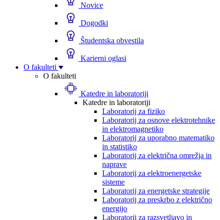
Novice
Dogodki
Študentska obvestila
Karierni oglasi
O fakulteti
O fakulteti
Katedre in laboratoriji
Katedre in laboratoriji
Laboratorij za fiziko
Laboratorij za osnove elektrotehnike
in elektromagnetiko
Laboratorij za uporabno matematiko
in statistiko
Laboratorij za električna omrežja in
naprave
Laboratorij za elektroenergetske
sisteme
Laboratorij za energetske strategije
Laboratorij za preskrbo z električno
energijo
Laboratorij za razsvetljavo in