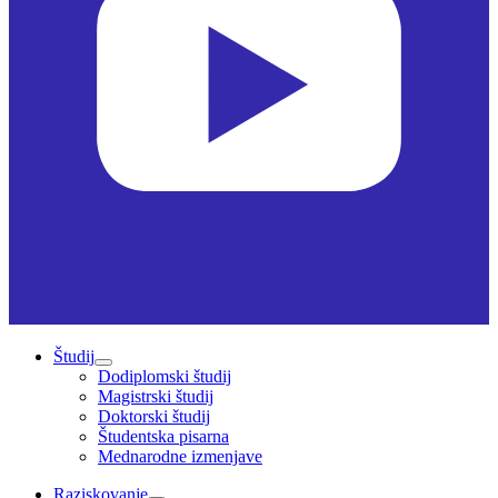
Študij
Dodiplomski študij
Magistrski študij
Doktorski študij
Študentska pisarna
Mednarodne izmenjave
Raziskovanje