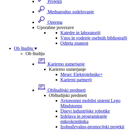
Projekti
Mednarodno sodelovanje
Oprema
Uporabne povezave
Katedre in laboratoriji
Vnos in vodenje osebnih bibliografij
Odprta znanost
Ob študiju
Ob študiju
Karierno usmerjanje
Karierno usmerjanje
Mesec Elektrotehnike+
Karierni partnerji
Obštudijski predmeti
Obštudijski predmeti
Avtonomni mobilni sistemi Lego
Mindstorms
Dnevi industrijske robotike
Izdelava in programiranje
mikrokrmilnika
Izobraževalno-promocijski projekti