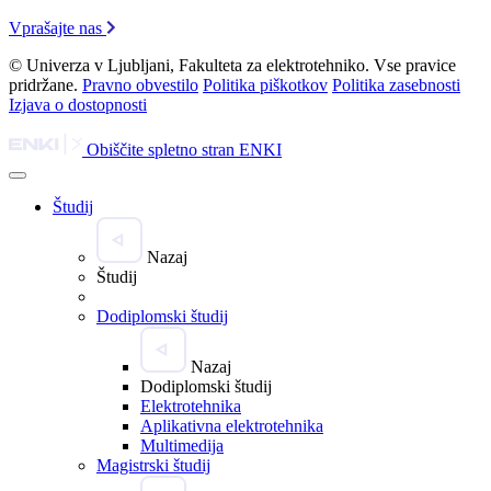
Vprašajte nas
© Univerza v Ljubljani, Fakulteta za elektrotehniko. Vse pravice
pridržane.
Pravno obvestilo
Politika piškotkov
Politika zasebnosti
Izjava o dostopnosti
Obiščite spletno stran ENKI
Študij
Nazaj
Študij
Dodiplomski študij
Nazaj
Dodiplomski študij
Elektrotehnika
Aplikativna elektrotehnika
Multimedija
Magistrski študij