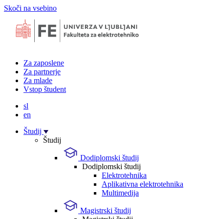
Skoči na vsebino
Za zaposlene
Za partnerje
Za mlade
Vstop študent
sl
en
Študij
Študij
Dodiplomski študij
Dodiplomski študij
Elektrotehnika
Aplikativna elektrotehnika
Multimedija
Magistrski študij