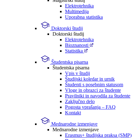
Magistrski študij
Elektrotehnika
Multimedija
Uporabna statistika
Doktorski študij
Doktorski študij
Elektrotehnika
Bioznanosti
Statistika
Študentska pisarna
Študentska pisarna
Vpis v študij
Študijski koledar in urnik
Študenti s posebnim statusom
Vloge in obrazci za študente
Pravilniki in navodila za študente
Zaključno delo
Pogosta vprašanja – FAQ
Kontakt
Mednarodne izmenjave
Mednarodne izmenjave
Erasmus+ študijska praksa (SMP)