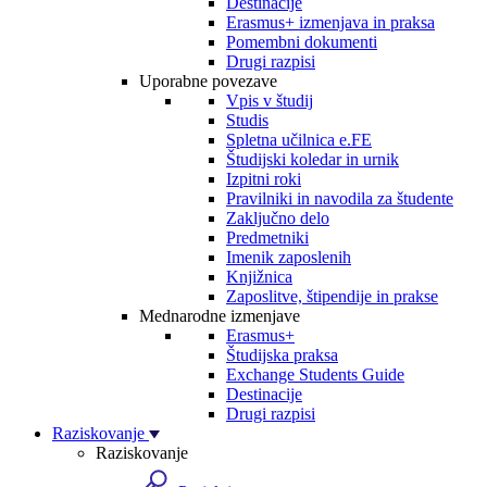
Destinacije
Erasmus+ izmenjava in praksa
Pomembni dokumenti
Drugi razpisi
Uporabne povezave
Vpis v študij
Studis
Spletna učilnica e.FE
Študijski koledar in urnik
Izpitni roki
Pravilniki in navodila za študente
Zaključno delo
Predmetniki
Imenik zaposlenih
Knjižnica
Zaposlitve, štipendije in prakse
Mednarodne izmenjave
Erasmus+
Študijska praksa
Exchange Students Guide
Destinacije
Drugi razpisi
Raziskovanje
Raziskovanje