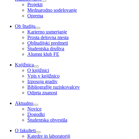
Projekti
Mednarodno sodelovanje
Oprema
Ob študiju
Karierno usmerjanje
Prosta delovna mesta
Obštudijski predmeti
Študentska društva
Alumni klub FE
Knjižnica
O knjižnici
Vpis v knjižnico
Izposoja gradiv
Bibliografije raziskovalcev
Odprta znanost
Aktualno
Novice
Dogodki
Študentska obvestila
O fakulteti
Katedre in laboratoriji