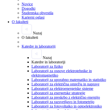
Novice
Dogodki
Študentska obvestila
Karierni oglasi
O fakulteti
Nazaj
O fakulteti
Katedre in laboratoriji
Nazaj
Katedre in laboratoriji
Laboratorij za fiziko
Laboratorij za osnove elektrotehnike in
elektromagnetiko
Laboratorij za uporabno matematiko in statistiko
Laboratorij za električna omrežja in naprave
Laboratorij za elektroenergetske sisteme
Laboratorij za energetske strategije
Laboratorij za preskrbo z električno energijo
Laboratorij za razsvetljavo in fotometrijo
Laboratorij za fotovoltaiko in optoelektroniko