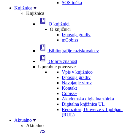
SOS točka
Knjižnica
Knjižnica
O knjižnici
O knjižnici
Izposoja gradiv
mCobiss
Bibliografije raziskovalcev
Odprta znanost
Uporabne povezave
Vpis v knjižnico
Izposoja gradiv
Navajanje virov
Kontakt
Cobiss+
Akademska digitalna zbirka
Digitalna knjižnica UL
Repozitorij Univerze v Ljubljani
(RUL)
Aktualno
Aktualno