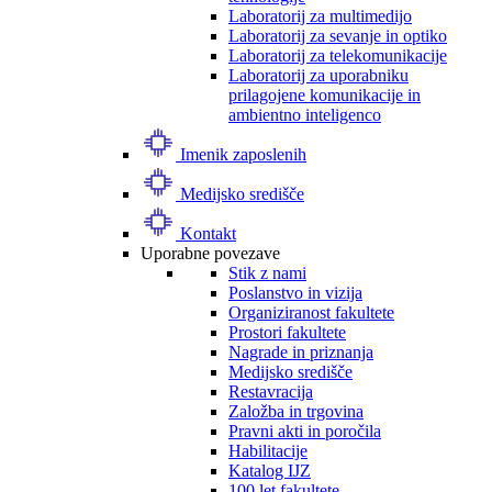
Laboratorij za multimedijo
Laboratorij za sevanje in optiko
Laboratorij za telekomunikacije
Laboratorij za uporabniku
prilagojene komunikacije in
ambientno inteligenco
Imenik zaposlenih
Medijsko središče
Kontakt
Uporabne povezave
Stik z nami
Poslanstvo in vizija
Organiziranost fakultete
Prostori fakultete
Nagrade in priznanja
Medijsko središče
Restavracija
Založba in trgovina
Pravni akti in poročila
Habilitacije
Katalog IJZ
100 let fakultete