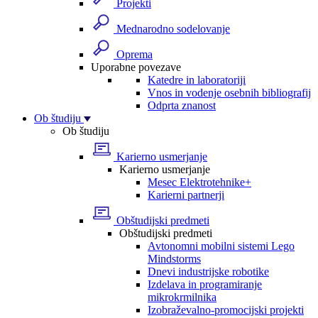
Projekti
Mednarodno sodelovanje
Oprema
Uporabne povezave
Katedre in laboratoriji
Vnos in vodenje osebnih bibliografij
Odprta znanost
Ob študiju
Ob študiju
Karierno usmerjanje
Karierno usmerjanje
Mesec Elektrotehnike+
Karierni partnerji
Obštudijski predmeti
Obštudijski predmeti
Avtonomni mobilni sistemi Lego
Mindstorms
Dnevi industrijske robotike
Izdelava in programiranje
mikrokrmilnika
Izobraževalno-promocijski projekti