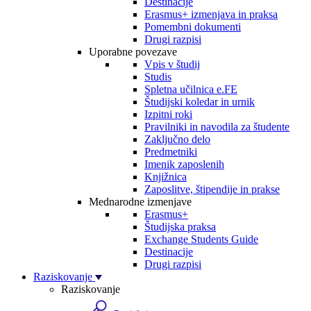
Destinacije
Erasmus+ izmenjava in praksa
Pomembni dokumenti
Drugi razpisi
Uporabne povezave
Vpis v študij
Studis
Spletna učilnica e.FE
Študijski koledar in urnik
Izpitni roki
Pravilniki in navodila za študente
Zaključno delo
Predmetniki
Imenik zaposlenih
Knjižnica
Zaposlitve, štipendije in prakse
Mednarodne izmenjave
Erasmus+
Študijska praksa
Exchange Students Guide
Destinacije
Drugi razpisi
Raziskovanje
Raziskovanje