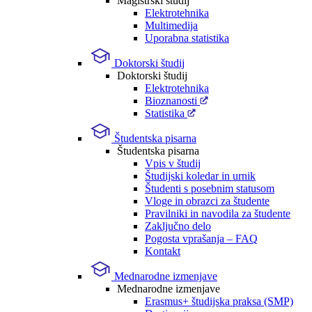
Magistrski študij
Elektrotehnika
Multimedija
Uporabna statistika
Doktorski študij
Doktorski študij
Elektrotehnika
Bioznanosti
Statistika
Študentska pisarna
Študentska pisarna
Vpis v študij
Študijski koledar in urnik
Študenti s posebnim statusom
Vloge in obrazci za študente
Pravilniki in navodila za študente
Zaključno delo
Pogosta vprašanja – FAQ
Kontakt
Mednarodne izmenjave
Mednarodne izmenjave
Erasmus+ študijska praksa (SMP)