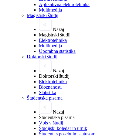
Aplikativna elektrotehnika
Multimedija
Magistrski študij
Nazaj
Magistrski študij
Elektrotehnika
Multimedija
Uporabna statistika
Doktorski študij
Nazaj
Doktorski študij
Elektrotehnika
Bioznanosti
Statistika
Študentska pisarna
Nazaj
Študentska pisarna
Vpis v študij
Študijski koledar in urnik
Študenti s posebnim statusom