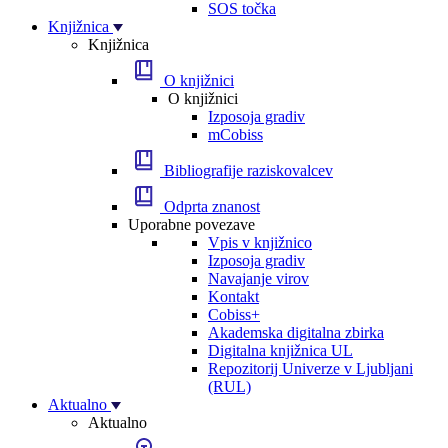
SOS točka
Knjižnica
Knjižnica
O knjižnici
O knjižnici
Izposoja gradiv
mCobiss
Bibliografije raziskovalcev
Odprta znanost
Uporabne povezave
Vpis v knjižnico
Izposoja gradiv
Navajanje virov
Kontakt
Cobiss+
Akademska digitalna zbirka
Digitalna knjižnica UL
Repozitorij Univerze v Ljubljani
(RUL)
Aktualno
Aktualno