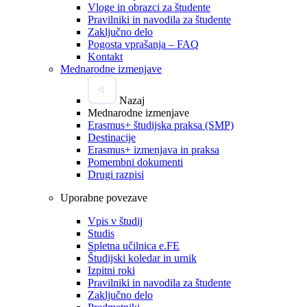
Vloge in obrazci za študente
Pravilniki in navodila za študente
Zaključno delo
Pogosta vprašanja – FAQ
Kontakt
Mednarodne izmenjave
Nazaj
Mednarodne izmenjave
Erasmus+ študijska praksa (SMP)
Destinacije
Erasmus+ izmenjava in praksa
Pomembni dokumenti
Drugi razpisi
Uporabne povezave
Vpis v študij
Studis
Spletna učilnica e.FE
Študijski koledar in urnik
Izpitni roki
Pravilniki in navodila za študente
Zaključno delo