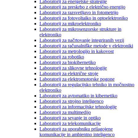
Laboratorij za energetske strategije
Laboratorij za preskrbo z električno energijo
Laboratorij za razsvetljavo in fotometrijo
Laboratorij za fotovoltaiko in optoelektroniko
Laboratorij za mikroelektroniko
Laboratorij za mikrosenzorske strukture in
elektroniko
Laboratorij za načrtovanje integriranih vezij
Laboratorij za računalniške metode v elektroniki
Laboratorij za metrologijo in kakovost
Laboratorij za robotiko
Laboratorij za biokibernetiko
Laboratorij za slikovne tehnologije
Laboratorij za električne stroje
Laboratorij za elektromotorske pogone
Laboratorij za regulacijsko tehniko in močnostno
elektroniko
Laboratorij za avtomatiko in kibernetiko
Laboratorij za strojno inteligenco
Laboratorij za informacijske tehnologije
Laboratorij za multimedijo
Laboratorij za sevanje in optiko
Laboratorij za telekomunikacije
Laboratorij za uporabniku prilagojene
komunikacije in ambientno inteligenco