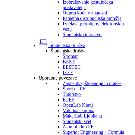
Izobraževanje gostujočega
predavatelja
Odprta koda v znanosti
Pametna distribucijska omrežja
Izdelava prototipov elektronskih
vezij
Študentsko tutorstvo
Študentska društva
Študentska društva
Štromar
BEST
EESTEC
IEEE
Uporabne povezave
Zaposlitve, štipendije in prakse
Šport na FE
Tutorstvo
KuFE
OpenLab Kranj
Vokalna skupina
MakerLab Ljubljana
Študentski svet
Alumni klub FE
Superior Engineering – Formula