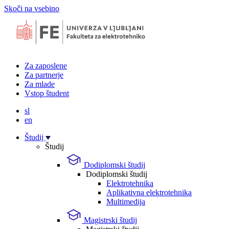
Skoči na vsebino
Za zaposlene
Za partnerje
Za mlade
Vstop študent
sl
en
Študij
Študij
Dodiplomski študij
Dodiplomski študij
Elektrotehnika
Aplikativna elektrotehnika
Multimedija
Magistrski študij