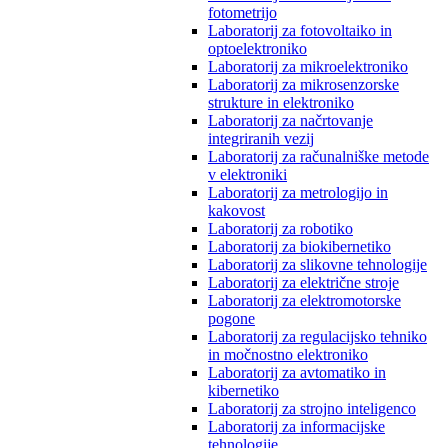
fotometrijo
Laboratorij za fotovoltaiko in
optoelektroniko
Laboratorij za mikroelektroniko
Laboratorij za mikrosenzorske
strukture in elektroniko
Laboratorij za načrtovanje
integriranih vezij
Laboratorij za računalniške metode
v elektroniki
Laboratorij za metrologijo in
kakovost
Laboratorij za robotiko
Laboratorij za biokibernetiko
Laboratorij za slikovne tehnologije
Laboratorij za električne stroje
Laboratorij za elektromotorske
pogone
Laboratorij za regulacijsko tehniko
in močnostno elektroniko
Laboratorij za avtomatiko in
kibernetiko
Laboratorij za strojno inteligenco
Laboratorij za informacijske
tehnologije