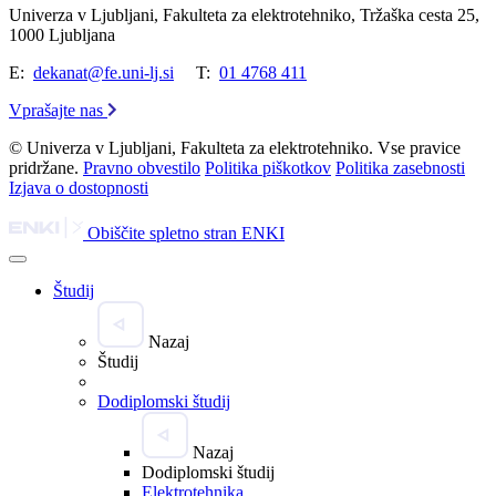
Univerza v Ljubljani, Fakulteta za elektrotehniko, Tržaška cesta 25,
1000 Ljubljana
E:
dekanat@fe.uni-lj.si
T:
01 4768 411
Vprašajte nas
© Univerza v Ljubljani, Fakulteta za elektrotehniko. Vse pravice
pridržane.
Pravno obvestilo
Politika piškotkov
Politika zasebnosti
Izjava o dostopnosti
Obiščite spletno stran ENKI
Študij
Nazaj
Študij
Dodiplomski študij
Nazaj
Dodiplomski študij
Elektrotehnika