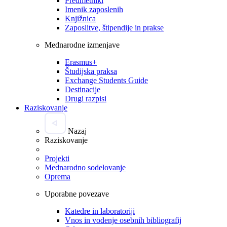
Predmetniki
Imenik zaposlenih
Knjižnica
Zaposlitve, štipendije in prakse
Mednarodne izmenjave
Erasmus+
Študijska praksa
Exchange Students Guide
Destinacije
Drugi razpisi
Raziskovanje
Nazaj
Raziskovanje
Projekti
Mednarodno sodelovanje
Oprema
Uporabne povezave
Katedre in laboratoriji
Vnos in vodenje osebnih bibliografij