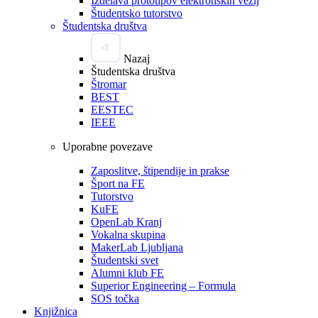
Izdelava prototipov elektronskih vezij
Študentsko tutorstvo
Študentska društva
Nazaj
Študentska društva
Štromar
BEST
EESTEC
IEEE
Uporabne povezave
Zaposlitve, štipendije in prakse
Šport na FE
Tutorstvo
KuFE
OpenLab Kranj
Vokalna skupina
MakerLab Ljubljana
Študentski svet
Alumni klub FE
Superior Engineering – Formula
SOS točka
Knjižnica