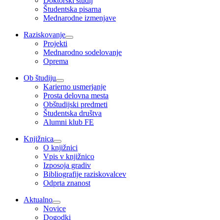
Doktorski študij
Študentska pisarna
Mednarodne izmenjave
Raziskovanje
Projekti
Mednarodno sodelovanje
Oprema
Ob študiju
Karierno usmerjanje
Prosta delovna mesta
Obštudijski predmeti
Študentska društva
Alumni klub FE
Knjižnica
O knjižnici
Vpis v knjižnico
Izposoja gradiv
Bibliografije raziskovalcev
Odprta znanost
Aktualno
Novice
Dogodki