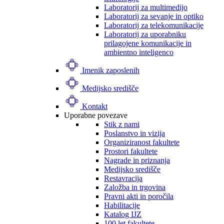
Laboratorij za multimedijo
Laboratorij za sevanje in optiko
Laboratorij za telekomunikacije
Laboratorij za uporabniku
prilagojene komunikacije in
ambientno inteligenco
Imenik zaposlenih
Medijsko središče
Kontakt
Uporabne povezave
Stik z nami
Poslanstvo in vizija
Organiziranost fakultete
Prostori fakultete
Nagrade in priznanja
Medijsko središče
Restavracija
Založba in trgovina
Pravni akti in poročila
Habilitacije
Katalog IJZ
100 let fakultete