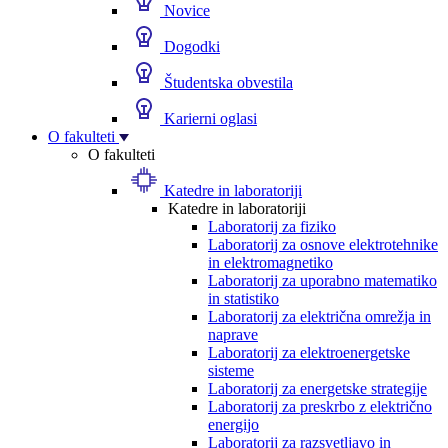
Novice
Dogodki
Študentska obvestila
Karierni oglasi
O fakulteti
O fakulteti
Katedre in laboratoriji
Katedre in laboratoriji
Laboratorij za fiziko
Laboratorij za osnove elektrotehnike
in elektromagnetiko
Laboratorij za uporabno matematiko
in statistiko
Laboratorij za električna omrežja in
naprave
Laboratorij za elektroenergetske
sisteme
Laboratorij za energetske strategije
Laboratorij za preskrbo z električno
energijo
Laboratorij za razsvetljavo in