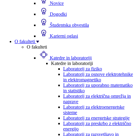
Novice
Dogodki
Študentska obvestila
Karierni oglasi
O fakulteti
O fakulteti
Katedre in laboratoriji
Katedre in laboratoriji
Laboratorij za fiziko
Laboratorij za osnove elektrotehnike
in elektromagnetiko
Laboratorij za uporabno matematiko
in statistiko
Laboratorij za električna omrežja in
naprave
Laboratorij za elektroenergetske
sisteme
Laboratorij za energetske strategije
Laboratorij za preskrbo z električno
energijo
Laboratorij za razsvetljavo in