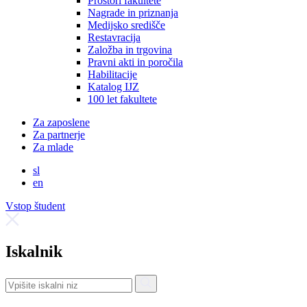
Prostori fakultete
Nagrade in priznanja
Medijsko središče
Restavracija
Založba in trgovina
Pravni akti in poročila
Habilitacije
Katalog IJZ
100 let fakultete
Za zaposlene
Za partnerje
Za mlade
sl
en
Vstop študent
Iskalnik