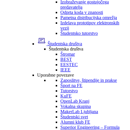
Izobraževanje gostujočega
predavatelja
Odprta koda v znanosti
Pametna distribucijska omrežja
Izdelava prototipov elektronskih
vezij
Študentsko tutorstvo
Študentska društva
Študentska društva
Štromar
BEST
EESTEC
IEEE
Uporabne povezave
Zaposlitve, štipendije in prakse
Šport na FE
Tutorstvo
KuFE
OpenLab Kranj
Vokalna skupina
MakerLab Ljubljana
Študentski svet
Alumni klub FE
Superior Engineering – Formula