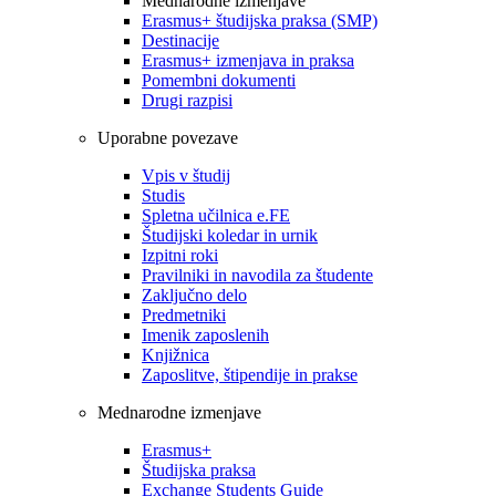
Mednarodne izmenjave
Erasmus+ študijska praksa (SMP)
Destinacije
Erasmus+ izmenjava in praksa
Pomembni dokumenti
Drugi razpisi
Uporabne povezave
Vpis v študij
Studis
Spletna učilnica e.FE
Študijski koledar in urnik
Izpitni roki
Pravilniki in navodila za študente
Zaključno delo
Predmetniki
Imenik zaposlenih
Knjižnica
Zaposlitve, štipendije in prakse
Mednarodne izmenjave
Erasmus+
Študijska praksa
Exchange Students Guide