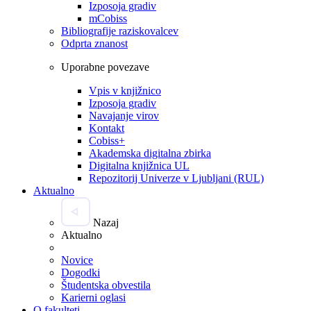
Izposoja gradiv
mCobiss
Bibliografije raziskovalcev
Odprta znanost
Uporabne povezave
Vpis v knjižnico
Izposoja gradiv
Navajanje virov
Kontakt
Cobiss+
Akademska digitalna zbirka
Digitalna knjižnica UL
Repozitorij Univerze v Ljubljani (RUL)
Aktualno
Nazaj
Aktualno
Novice
Dogodki
Študentska obvestila
Karierni oglasi
O fakulteti