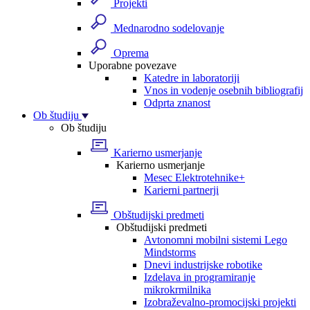
Projekti
Mednarodno sodelovanje
Oprema
Uporabne povezave
Katedre in laboratoriji
Vnos in vodenje osebnih bibliografij
Odprta znanost
Ob študiju
Ob študiju
Karierno usmerjanje
Karierno usmerjanje
Mesec Elektrotehnike+
Karierni partnerji
Obštudijski predmeti
Obštudijski predmeti
Avtonomni mobilni sistemi Lego
Mindstorms
Dnevi industrijske robotike
Izdelava in programiranje
mikrokrmilnika
Izobraževalno-promocijski projekti