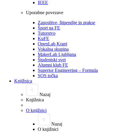
IEEE
Uporabne povezave
Zaposlitve, štipendije in prakse
Šport na FE
Tutorstvo
KuFE
OpenLab Kranj
Vokalna skupina
MakerLab Ljubljana
Študentski svet
Alumni klub FE
Superior Engineering – Formula
SOS točka
Knjižnica
Nazaj
Knjižnica
O knjižnici
Nazaj
O knjižnici