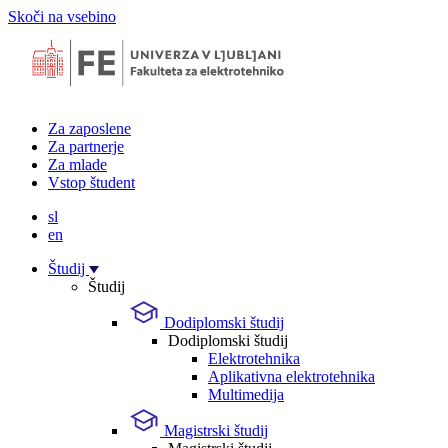
Skoči na vsebino
Za zaposlene
Za partnerje
Za mlade
Vstop študent
sl
en
Študij
Študij
Dodiplomski študij
Dodiplomski študij
Elektrotehnika
Aplikativna elektrotehnika
Multimedija
Magistrski študij