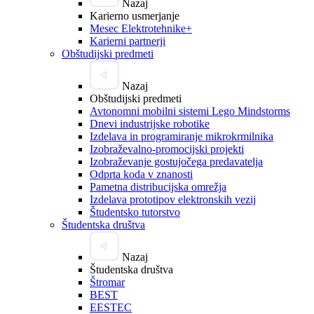
Nazaj
Karierno usmerjanje
Mesec Elektrotehnike+
Karierni partnerji
Obštudijski predmeti
Nazaj
Obštudijski predmeti
Avtonomni mobilni sistemi Lego Mindstorms
Dnevi industrijske robotike
Izdelava in programiranje mikrokrmilnika
Izobraževalno-promocijski projekti
Izobraževanje gostujočega predavatelja
Odprta koda v znanosti
Pametna distribucijska omrežja
Izdelava prototipov elektronskih vezij
Študentsko tutorstvo
Študentska društva
Nazaj
Študentska društva
Štromar
BEST
EESTEC