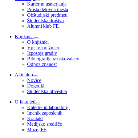
Karierno usmerjanje
Prosta delovna mesta
Obštudijski predmeti
Študentska društva
Alumni klub FE
Knjižnica
O knjižnici
Vpis v knjižnico
Izposoja gradiv
Bibliografije raziskovalcev
Odprta znanost
Aktualno
Novice
Dogodki
Študentska obvestila
O fakulteti
Katedre in laboratoriji
Imenik zaposlenih
Kontakt
Medijsko središče
Muzej FE