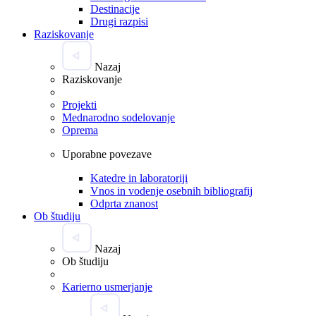
Destinacije
Drugi razpisi
Raziskovanje
Nazaj
Raziskovanje
Projekti
Mednarodno sodelovanje
Oprema
Uporabne povezave
Katedre in laboratoriji
Vnos in vodenje osebnih bibliografij
Odprta znanost
Ob študiju
Nazaj
Ob študiju
Karierno usmerjanje