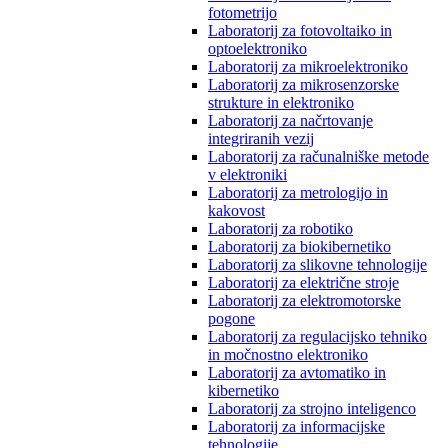
fotometrijo
Laboratorij za fotovoltaiko in
optoelektroniko
Laboratorij za mikroelektroniko
Laboratorij za mikrosenzorske
strukture in elektroniko
Laboratorij za načrtovanje
integriranih vezij
Laboratorij za računalniške metode
v elektroniki
Laboratorij za metrologijo in
kakovost
Laboratorij za robotiko
Laboratorij za biokibernetiko
Laboratorij za slikovne tehnologije
Laboratorij za električne stroje
Laboratorij za elektromotorske
pogone
Laboratorij za regulacijsko tehniko
in močnostno elektroniko
Laboratorij za avtomatiko in
kibernetiko
Laboratorij za strojno inteligenco
Laboratorij za informacijske
tehnologije