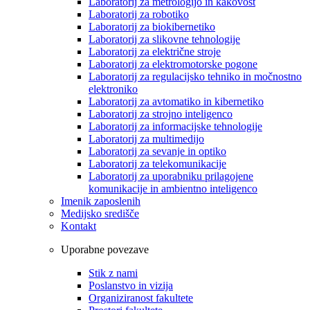
Laboratorij za metrologijo in kakovost
Laboratorij za robotiko
Laboratorij za biokibernetiko
Laboratorij za slikovne tehnologije
Laboratorij za električne stroje
Laboratorij za elektromotorske pogone
Laboratorij za regulacijsko tehniko in močnostno
elektroniko
Laboratorij za avtomatiko in kibernetiko
Laboratorij za strojno inteligenco
Laboratorij za informacijske tehnologije
Laboratorij za multimedijo
Laboratorij za sevanje in optiko
Laboratorij za telekomunikacije
Laboratorij za uporabniku prilagojene
komunikacije in ambientno inteligenco
Imenik zaposlenih
Medijsko središče
Kontakt
Uporabne povezave
Stik z nami
Poslanstvo in vizija
Organiziranost fakultete