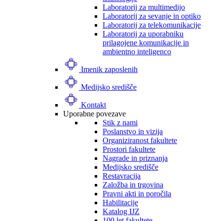
Laboratorij za multimedijo
Laboratorij za sevanje in optiko
Laboratorij za telekomunikacije
Laboratorij za uporabniku
prilagojene komunikacije in
ambientno inteligenco
Imenik zaposlenih
Medijsko središče
Kontakt
Uporabne povezave
Stik z nami
Poslanstvo in vizija
Organiziranost fakultete
Prostori fakultete
Nagrade in priznanja
Medijsko središče
Restavracija
Založba in trgovina
Pravni akti in poročila
Habilitacije
Katalog IJZ
100 let fakultete