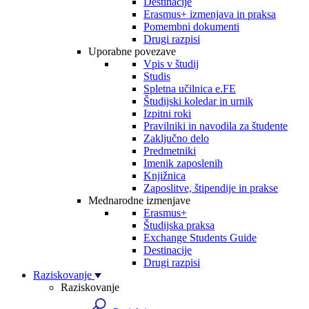
Destinacije
Erasmus+ izmenjava in praksa
Pomembni dokumenti
Drugi razpisi
Uporabne povezave
Vpis v študij
Studis
Spletna učilnica e.FE
Študijski koledar in urnik
Izpitni roki
Pravilniki in navodila za študente
Zaključno delo
Predmetniki
Imenik zaposlenih
Knjižnica
Zaposlitve, štipendije in prakse
Mednarodne izmenjave
Erasmus+
Študijska praksa
Exchange Students Guide
Destinacije
Drugi razpisi
Raziskovanje
Raziskovanje