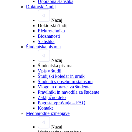
Uporabna statistika
Doktorski študij
Nazaj
Doktorski študij
Elektrotehnika
Bioznanosti
Statistika
Študentska pisarna
Nazaj
Študentska pisarna
Vpis v študij
Študijski koledar in urnik
Študenti s posebnim statusom
Vloge in obrazci za študente
Pravilniki in navodila za študente
Zaključno delo
Pogosta vprašanja – FAQ
Kontakt
Mednarodne izmenjave
Nazaj