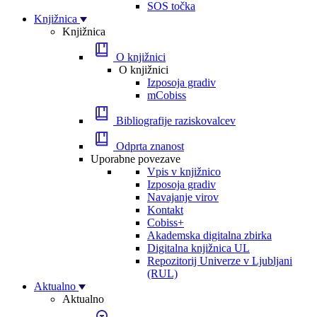
SOS točka
Knjižnica
Knjižnica
O knjižnici
O knjižnici
Izposoja gradiv
mCobiss
Bibliografije raziskovalcev
Odprta znanost
Uporabne povezave
Vpis v knjižnico
Izposoja gradiv
Navajanje virov
Kontakt
Cobiss+
Akademska digitalna zbirka
Digitalna knjižnica UL
Repozitorij Univerze v Ljubljani
(RUL)
Aktualno
Aktualno