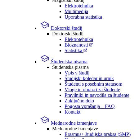
Magistrski študij
Elektrotehnika
Multimedija
Uporabna statistika
Doktorski študij
Doktorski študij
Elektrotehnika
Bioznanosti
Statistika
Študentska pisarna
Študentska pisarna
Vpis v študij
Študijski koledar in urnik
Študenti s posebnim statusom
Vloge in obrazci za študente
Pravilniki in navodila za študente
Zaključno delo
Pogosta vprašanja – FAQ
Kontakt
Mednarodne izmenjave
Mednarodne izmenjave
Erasmus+ študijska praksa (SMP)