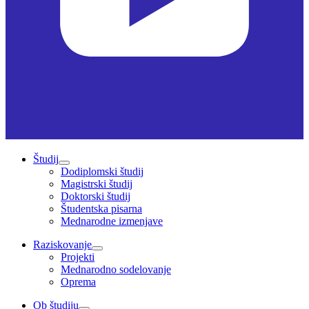
Študij
Dodiplomski študij
Magistrski študij
Doktorski študij
Študentska pisarna
Mednarodne izmenjave
Raziskovanje
Projekti
Mednarodno sodelovanje
Oprema
Ob študiju