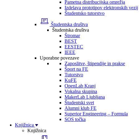
Pametna distribucijska omrežja
Izdelava prototipov elektronskih vezij
Študentsko tutorstvo
Študentska društva
Študentska društva
Štromar
BEST
EESTEC
IEEE
Uporabne povezave
Zaposlitve, štipendije in prakse
Šport na FE
Tutorstvo
KuFE
OpenLab Kranj
Vokalna skupina
MakerLab Ljubljana
Študentski svet
Alumni klub FE
Superior Engineering – Formula
SOS točka
Knjižnica
Knjižnica