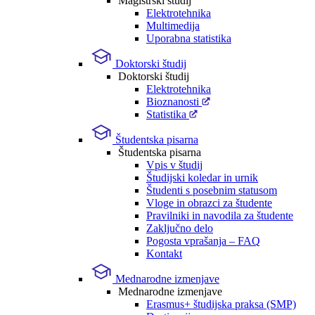
Magistrski študij
Elektrotehnika
Multimedija
Uporabna statistika
Doktorski študij
Doktorski študij
Elektrotehnika
Bioznanosti
Statistika
Študentska pisarna
Študentska pisarna
Vpis v študij
Študijski koledar in urnik
Študenti s posebnim statusom
Vloge in obrazci za študente
Pravilniki in navodila za študente
Zaključno delo
Pogosta vprašanja – FAQ
Kontakt
Mednarodne izmenjave
Mednarodne izmenjave
Erasmus+ študijska praksa (SMP)