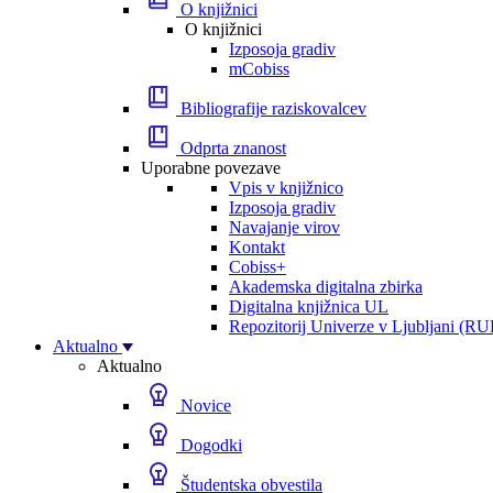
O knjižnici
O knjižnici
Izposoja gradiv
mCobiss
Bibliografije raziskovalcev
Odprta znanost
Uporabne povezave
Vpis v knjižnico
Izposoja gradiv
Navajanje virov
Kontakt
Cobiss+
Akademska digitalna zbirka
Digitalna knjižnica UL
Repozitorij Univerze v Ljubljani (RU
Aktualno
Aktualno
Novice
Dogodki
Študentska obvestila