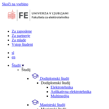
Skoči na vsebino
Za zaposlene
Za partnerje
Za mlade
Vstop študent
sl
en
Študij
Študij
Dodiplomski študij
Dodiplomski študij
Elektrotehnika
Aplikativna elektrotehnika
Multimedija
Magistrski študij