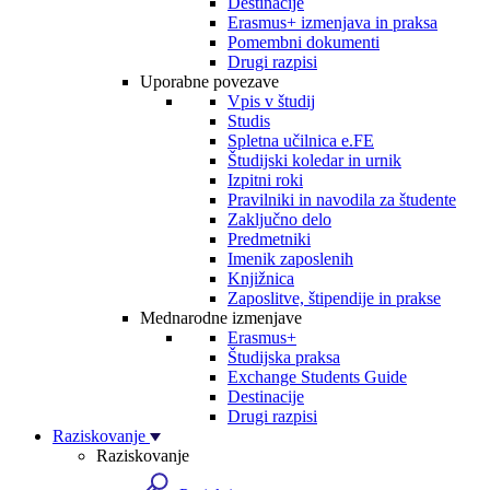
Destinacije
Erasmus+ izmenjava in praksa
Pomembni dokumenti
Drugi razpisi
Uporabne povezave
Vpis v študij
Studis
Spletna učilnica e.FE
Študijski koledar in urnik
Izpitni roki
Pravilniki in navodila za študente
Zaključno delo
Predmetniki
Imenik zaposlenih
Knjižnica
Zaposlitve, štipendije in prakse
Mednarodne izmenjave
Erasmus+
Študijska praksa
Exchange Students Guide
Destinacije
Drugi razpisi
Raziskovanje
Raziskovanje