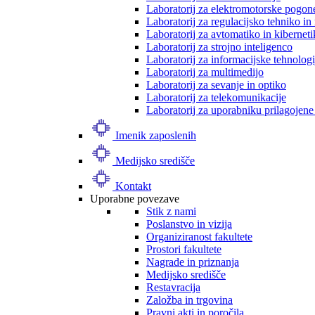
Laboratorij za elektromotorske pogon
Laboratorij za regulacijsko tehniko i
Laboratorij za avtomatiko in kibernet
Laboratorij za strojno inteligenco
Laboratorij za informacijske tehnologi
Laboratorij za multimedijo
Laboratorij za sevanje in optiko
Laboratorij za telekomunikacije
Laboratorij za uporabniku prilagojene
Imenik zaposlenih
Medijsko središče
Kontakt
Uporabne povezave
Stik z nami
Poslanstvo in vizija
Organiziranost fakultete
Prostori fakultete
Nagrade in priznanja
Medijsko središče
Restavracija
Založba in trgovina
Pravni akti in poročila