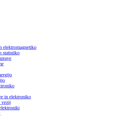
in elektromagnetiko
 statistiko
aprave
me
nergijo
ijo
ktroniko
e in elektroniko
 vezij
elektroniki
t