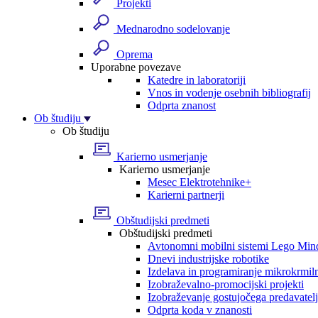
Projekti
Mednarodno sodelovanje
Oprema
Uporabne povezave
Katedre in laboratoriji
Vnos in vodenje osebnih bibliografij
Odprta znanost
Ob študiju
Ob študiju
Karierno usmerjanje
Karierno usmerjanje
Mesec Elektrotehnike+
Karierni partnerji
Obštudijski predmeti
Obštudijski predmeti
Avtonomni mobilni sistemi Lego Min
Dnevi industrijske robotike
Izdelava in programiranje mikrokrmil
Izobraževalno-promocijski projekti
Izobraževanje gostujočega predavatel
Odprta koda v znanosti