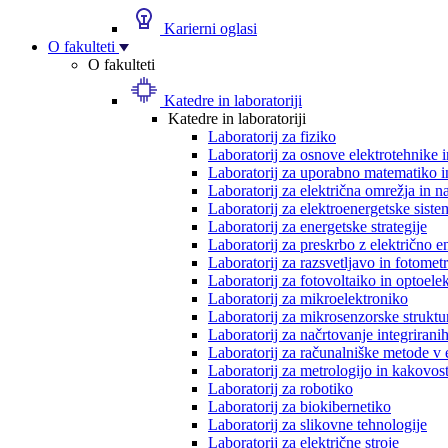
Karierni oglasi
O fakulteti
O fakulteti
Katedre in laboratoriji
Katedre in laboratoriji
Laboratorij za fiziko
Laboratorij za osnove elektrotehnike 
Laboratorij za uporabno matematiko in
Laboratorij za električna omrežja in n
Laboratorij za elektroenergetske siste
Laboratorij za energetske strategije
Laboratorij za preskrbo z električno e
Laboratorij za razsvetljavo in fotometr
Laboratorij za fotovoltaiko in optoele
Laboratorij za mikroelektroniko
Laboratorij za mikrosenzorske struktur
Laboratorij za načrtovanje integriranih
Laboratorij za računalniške metode v 
Laboratorij za metrologijo in kakovos
Laboratorij za robotiko
Laboratorij za biokibernetiko
Laboratorij za slikovne tehnologije
Laboratorij za električne stroje