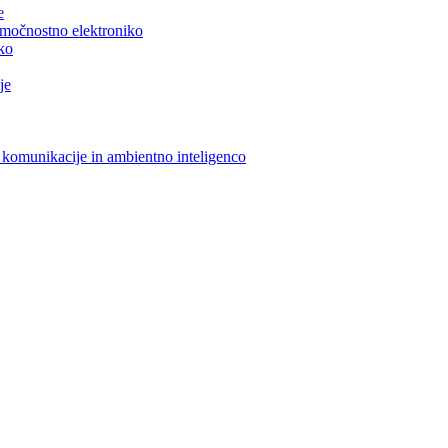
e
n močnostno elektroniko
iko
je
 komunikacije in ambientno inteligenco