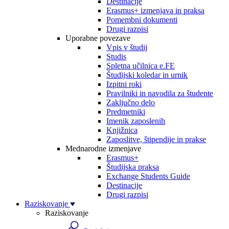
Destinacije
Erasmus+ izmenjava in praksa
Pomembni dokumenti
Drugi razpisi
Uporabne povezave
Vpis v študij
Studis
Spletna učilnica e.FE
Študijski koledar in urnik
Izpitni roki
Pravilniki in navodila za študente
Zaključno delo
Predmetniki
Imenik zaposlenih
Knjižnica
Zaposlitve, štipendije in prakse
Mednarodne izmenjave
Erasmus+
Študijska praksa
Exchange Students Guide
Destinacije
Drugi razpisi
Raziskovanje
Raziskovanje