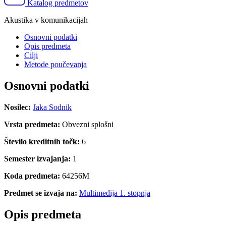
Katalog predmetov
Akustika v komunikacijah
Osnovni podatki
Opis predmeta
Cilji
Metode poučevanja
Osnovni podatki
Nosilec:
Jaka Sodnik
Vrsta predmeta:
Obvezni splošni
Število kreditnih točk:
6
Semester izvajanja:
1
Koda predmeta:
64256M
Predmet se izvaja na:
Multimedija 1. stopnja
Opis predmeta