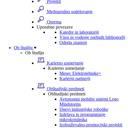
Projekti
Mednarodno sodelovanje
Oprema
Uporabne povezave
Katedre in laboratoriji
Vnos in vodenje osebnih bibliografij
Odprta znanost
Ob študiju
Ob študiju
Karierno usmerjanje
Karierno usmerjanje
Mesec Elektrotehnike+
Karierni partnerji
Obštudijski predmeti
Obštudijski predmeti
Avtonomni mobilni sistemi Lego
Mindstorms
Dnevi industrijske robotike
Izdelava in programiranje
mikrokrmilnika
Izobraževalno-promocijski projekti