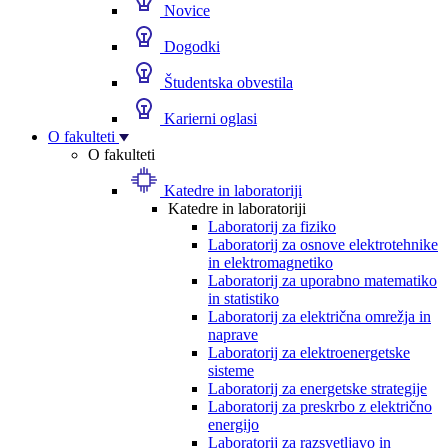
Novice
Dogodki
Študentska obvestila
Karierni oglasi
O fakulteti
O fakulteti
Katedre in laboratoriji
Katedre in laboratoriji
Laboratorij za fiziko
Laboratorij za osnove elektrotehnike
in elektromagnetiko
Laboratorij za uporabno matematiko
in statistiko
Laboratorij za električna omrežja in
naprave
Laboratorij za elektroenergetske
sisteme
Laboratorij za energetske strategije
Laboratorij za preskrbo z električno
energijo
Laboratorij za razsvetljavo in