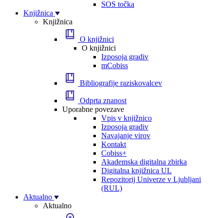
SOS točka
Knjižnica
Knjižnica
O knjižnici
O knjižnici
Izposoja gradiv
mCobiss
Bibliografije raziskovalcev
Odprta znanost
Uporabne povezave
Vpis v knjižnico
Izposoja gradiv
Navajanje virov
Kontakt
Cobiss+
Akademska digitalna zbirka
Digitalna knjižnica UL
Repozitorij Univerze v Ljubljani
(RUL)
Aktualno
Aktualno