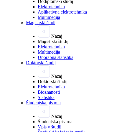
Dodiplomski študij
Elektrotehnika
Aplikativna elektrotehnika
Multimedija
Magistrski študij
Nazaj
Magistrski študij
Elektrotehnika
Multimedija
Uporabna statistika
Doktorski študij
Nazaj
Doktorski študij
Elektrotehnika
Bioznanosti
Statistika
Študentska pisarna
Nazaj
Študentska pisarna
Vpis v študij