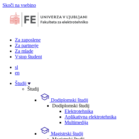
Skoči na vsebino
Za zaposlene
Za partnerje
Za mlade
Vstop študent
sl
en
Študij
Študij
Dodiplomski študij
Dodiplomski študij
Elektrotehnika
Aplikativna elektrotehnika
Multimedija
Magistrski študij