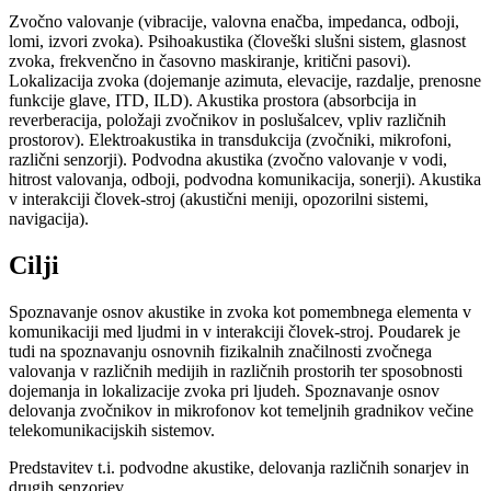
Zvočno valovanje (vibracije, valovna enačba, impedanca, odboji,
lomi, izvori zvoka). Psihoakustika (človeški slušni sistem, glasnost
zvoka, frekvenčno in časovno maskiranje, kritični pasovi).
Lokalizacija zvoka (dojemanje azimuta, elevacije, razdalje, prenosne
funkcije glave, ITD, ILD). Akustika prostora (absorbcija in
reverberacija, položaji zvočnikov in poslušalcev, vpliv različnih
prostorov). Elektroakustika in transdukcija (zvočniki, mikrofoni,
različni senzorji). Podvodna akustika (zvočno valovanje v vodi,
hitrost valovanja, odboji, podvodna komunikacija, sonerji). Akustika
v interakciji človek-stroj (akustični meniji, opozorilni sistemi,
navigacija).
Cilji
Spoznavanje osnov akustike in zvoka kot pomembnega elementa v
komunikaciji med ljudmi in v interakciji človek-stroj. Poudarek je
tudi na spoznavanju osnovnih fizikalnih značilnosti zvočnega
valovanja v različnih medijih in različnih prostorih ter sposobnosti
dojemanja in lokalizacije zvoka pri ljudeh. Spoznavanje osnov
delovanja zvočnikov in mikrofonov kot temeljnih gradnikov večine
telekomunikacijskih sistemov.
Predstavitev t.i. podvodne akustike, delovanja različnih sonarjev in
drugih senzorjev.