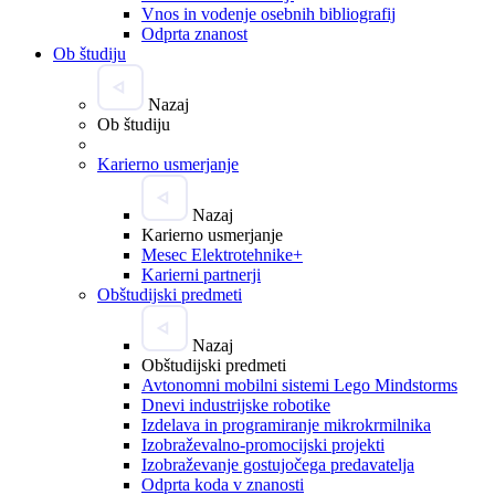
Vnos in vodenje osebnih bibliografij
Odprta znanost
Ob študiju
Nazaj
Ob študiju
Karierno usmerjanje
Nazaj
Karierno usmerjanje
Mesec Elektrotehnike+
Karierni partnerji
Obštudijski predmeti
Nazaj
Obštudijski predmeti
Avtonomni mobilni sistemi Lego Mindstorms
Dnevi industrijske robotike
Izdelava in programiranje mikrokrmilnika
Izobraževalno-promocijski projekti
Izobraževanje gostujočega predavatelja
Odprta koda v znanosti