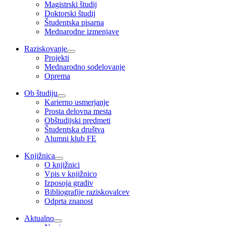
Magistrski študij
Doktorski študij
Študentska pisarna
Mednarodne izmenjave
Raziskovanje
Projekti
Mednarodno sodelovanje
Oprema
Ob študiju
Karierno usmerjanje
Prosta delovna mesta
Obštudijski predmeti
Študentska društva
Alumni klub FE
Knjižnica
O knjižnici
Vpis v knjižnico
Izposoja gradiv
Bibliografije raziskovalcev
Odprta znanost
Aktualno