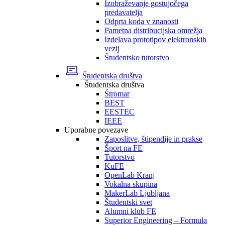
Izobraževanje gostujočega
predavatelja
Odprta koda v znanosti
Pametna distribucijska omrežja
Izdelava prototipov elektronskih
vezij
Študentsko tutorstvo
Študentska društva
Študentska društva
Štromar
BEST
EESTEC
IEEE
Uporabne povezave
Zaposlitve, štipendije in prakse
Šport na FE
Tutorstvo
KuFE
OpenLab Kranj
Vokalna skupina
MakerLab Ljubljana
Študentski svet
Alumni klub FE
Superior Engineering – Formula