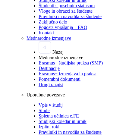
Študijski koledar in urnik
Študenti s posebnim statusom
Vloge in obrazci za študente
Pravilniki in navodila za študente
Zaključno delo
Pogosta vprašanja – FAQ
Kontakt
Mednarodne izmenjave
Nazaj
Mednarodne izmenjave
Erasmus+ študijska praksa (SMP)
Destinacije
Erasmus+ izmenjava in praksa
Pomembni dokumenti
Drugi razpisi
Uporabne povezave
Vpis v študij
Studis
Spletna učilnica e.FE
Študijski koledar in urnik
Izpitni roki
Pravilniki in navodila za študente