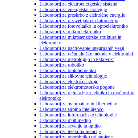
Laboratorij za elektroenergetske sisteme
Laboratorij za energetske strategije
Laboratorij za preskrbo z električno energijo
Laboratorij za razsvetljavo in fotometrijo
Laboratorij za fotovoltaiko in optoelektroniko
Laboratorij za mikroelektroniko
Laboratorij za mikrosenzorske strukture in
elektroniko
Laboratorij za načrtovanje integriranih vezij
Laboratorij za računalniške metode v elektroniki
Laboratorij za metrologijo in kakovost
Laboratorij za robotiko
Laboratorij za biokibernetiko
Laboratorij za slikovne tehnologije
Laboratorij za električne stroje
Laboratorij za elektromotorske pogone
Laboratorij za regulacijsko tehniko in močnostno
elektroniko
Laboratorij za avtomatiko in kibernetiko
Laboratorij za strojno inteligenco
Laboratorij za informacijske tehnologije
Laboratorij za multimedijo
Laboratorij za sevanje in optiko
Laboratorij za telekomunikacije
Laboratorij za uporabniku prilagojene