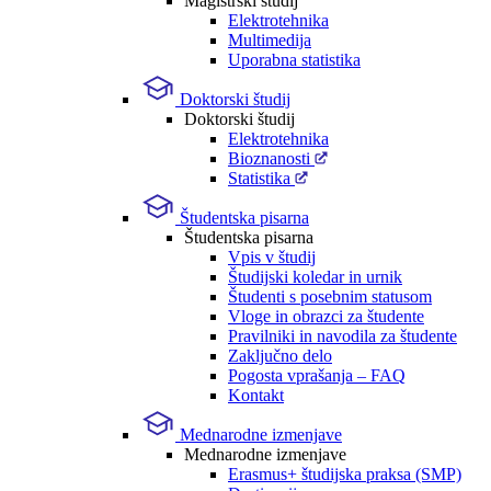
Magistrski študij
Elektrotehnika
Multimedija
Uporabna statistika
Doktorski študij
Doktorski študij
Elektrotehnika
Bioznanosti
Statistika
Študentska pisarna
Študentska pisarna
Vpis v študij
Študijski koledar in urnik
Študenti s posebnim statusom
Vloge in obrazci za študente
Pravilniki in navodila za študente
Zaključno delo
Pogosta vprašanja – FAQ
Kontakt
Mednarodne izmenjave
Mednarodne izmenjave
Erasmus+ študijska praksa (SMP)