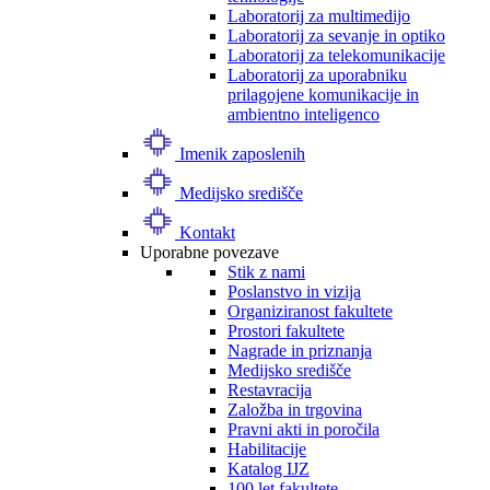
Laboratorij za multimedijo
Laboratorij za sevanje in optiko
Laboratorij za telekomunikacije
Laboratorij za uporabniku
prilagojene komunikacije in
ambientno inteligenco
Imenik zaposlenih
Medijsko središče
Kontakt
Uporabne povezave
Stik z nami
Poslanstvo in vizija
Organiziranost fakultete
Prostori fakultete
Nagrade in priznanja
Medijsko središče
Restavracija
Založba in trgovina
Pravni akti in poročila
Habilitacije
Katalog IJZ
100 let fakultete