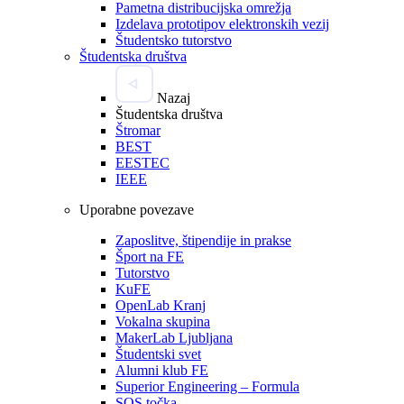
Pametna distribucijska omrežja
Izdelava prototipov elektronskih vezij
Študentsko tutorstvo
Študentska društva
Nazaj
Študentska društva
Štromar
BEST
EESTEC
IEEE
Uporabne povezave
Zaposlitve, štipendije in prakse
Šport na FE
Tutorstvo
KuFE
OpenLab Kranj
Vokalna skupina
MakerLab Ljubljana
Študentski svet
Alumni klub FE
Superior Engineering – Formula
SOS točka