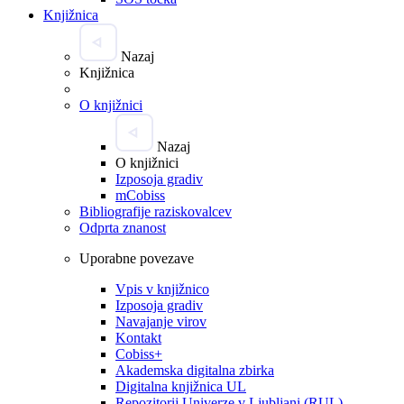
Knjižnica
Nazaj
Knjižnica
O knjižnici
Nazaj
O knjižnici
Izposoja gradiv
mCobiss
Bibliografije raziskovalcev
Odprta znanost
Uporabne povezave
Vpis v knjižnico
Izposoja gradiv
Navajanje virov
Kontakt
Cobiss+
Akademska digitalna zbirka
Digitalna knjižnica UL
Repozitorij Univerze v Ljubljani (RUL)