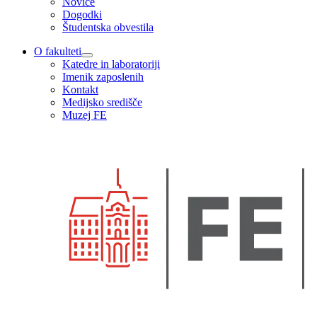
Novice
Dogodki
Študentska obvestila
O fakulteti
Katedre in laboratoriji
Imenik zaposlenih
Kontakt
Medijsko središče
Muzej FE