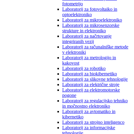
fotometrijo
Laboratorij za fotovoltaiko in
optoelektroniko
Laboratorij za mikroelektroniko
Laboratorij za mikrosenzorske
strukture in elektroniko
Laboratorij za načrtovanje
integriranih vezij
Laboratorij za računalniške metode
v elektroniki
Laboratorij za metrologijo in
kakovost
Laboratorij za robotiko
Laboratorij za biokibernetiko
Laboratorij za slikovne tehnologije
Laboratorij za električne stroje
Laboratorij za elektromotorske
pogone
Laboratorij za regulacijsko tehniko
in močnostno elektroniko
Laboratorij za avtomatiko in
kibernetiko
Laboratorij za strojno inteligenco
Laboratorij za informacijske
tehnologije