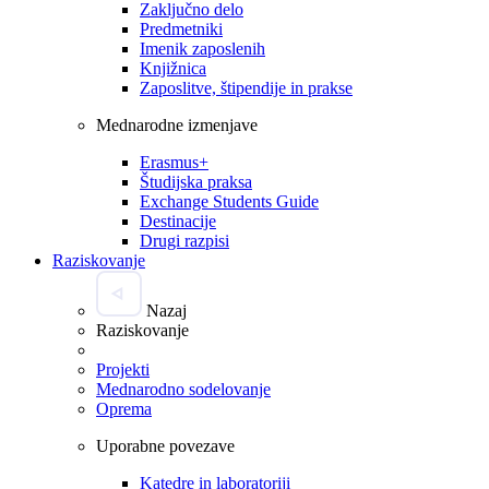
Zaključno delo
Predmetniki
Imenik zaposlenih
Knjižnica
Zaposlitve, štipendije in prakse
Mednarodne izmenjave
Erasmus+
Študijska praksa
Exchange Students Guide
Destinacije
Drugi razpisi
Raziskovanje
Nazaj
Raziskovanje
Projekti
Mednarodno sodelovanje
Oprema
Uporabne povezave
Katedre in laboratoriji