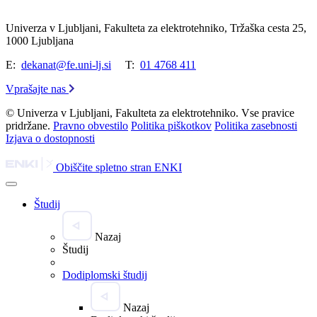
Univerza v Ljubljani, Fakulteta za elektrotehniko, Tržaška cesta 25,
1000 Ljubljana
E:
dekanat@fe.uni-lj.si
T:
01 4768 411
Vprašajte nas
© Univerza v Ljubljani, Fakulteta za elektrotehniko. Vse pravice
pridržane.
Pravno obvestilo
Politika piškotkov
Politika zasebnosti
Izjava o dostopnosti
Obiščite spletno stran ENKI
Študij
Nazaj
Študij
Dodiplomski študij
Nazaj