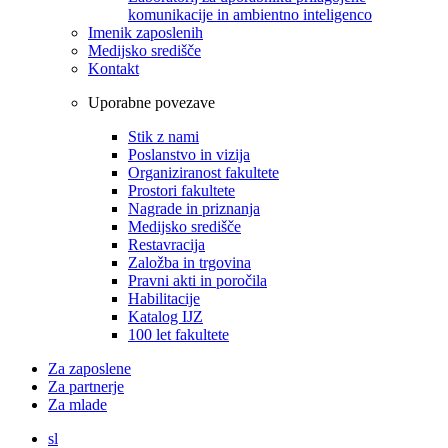
komunikacije in ambientno inteligenco
Imenik zaposlenih
Medijsko središče
Kontakt
Uporabne povezave
Stik z nami
Poslanstvo in vizija
Organiziranost fakultete
Prostori fakultete
Nagrade in priznanja
Medijsko središče
Restavracija
Založba in trgovina
Pravni akti in poročila
Habilitacije
Katalog IJZ
100 let fakultete
Za zaposlene
Za partnerje
Za mlade
sl