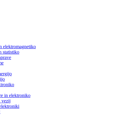
in elektromagnetiko
 statistiko
aprave
me
nergijo
ijo
ktroniko
e in elektroniko
 vezij
elektroniki
t