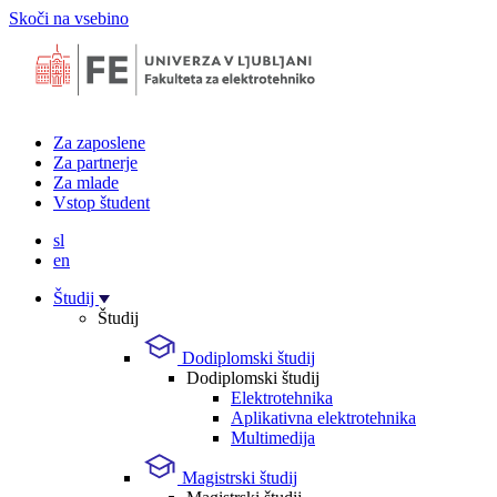
Skoči na vsebino
Za zaposlene
Za partnerje
Za mlade
Vstop študent
sl
en
Študij
Študij
Dodiplomski študij
Dodiplomski študij
Elektrotehnika
Aplikativna elektrotehnika
Multimedija
Magistrski študij