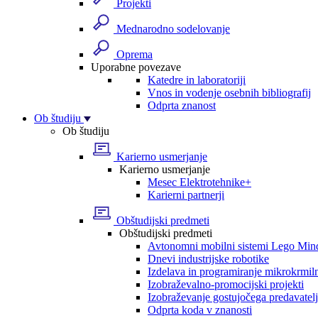
Projekti
Mednarodno sodelovanje
Oprema
Uporabne povezave
Katedre in laboratoriji
Vnos in vodenje osebnih bibliografij
Odprta znanost
Ob študiju
Ob študiju
Karierno usmerjanje
Karierno usmerjanje
Mesec Elektrotehnike+
Karierni partnerji
Obštudijski predmeti
Obštudijski predmeti
Avtonomni mobilni sistemi Lego Min
Dnevi industrijske robotike
Izdelava in programiranje mikrokrmil
Izobraževalno-promocijski projekti
Izobraževanje gostujočega predavatel
Odprta koda v znanosti