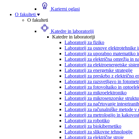
Karierni oglasi
O fakulteti
O fakulteti
Katedre in laboratoriji
Katedre in laboratoriji
Laboratorij za fiziko
Laboratorij za osnove elektrotehnike 
Laboratorij za uporabno matematiko in
Laboratorij za električna omrežja in n
Laboratorij za elektroenergetske siste
Laboratorij za energetske strategije
Laboratorij za preskrbo z električno e
Laboratorij za razsvetljavo in fotometr
Laboratorij za fotovoltaiko in optoele
Laboratorij za mikroelektroniko
Laboratorij za mikrosenzorske struktur
Laboratorij za načrtovanje integriranih
Laboratorij za računalniške metode v 
Laboratorij za metrologijo in kakovos
Laboratorij za robotiko
Laboratorij za biokibernetiko
Laboratorij za slikovne tehnologije
Laboratorij za električne stroje