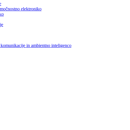
e
n močnostno elektroniko
iko
je
 komunikacije in ambientno inteligenco