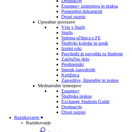
Destinacije
Erasmus+ izmenjava in praksa
Pomembni dokumenti
Drugi razpisi
Uporabne povezave
Vpis v študij
Studis
Spletna učilnica e.FE
Študijski koledar in urnik
Izpitni roki
Pravilniki in navodila za študente
Zaključno delo
Predmetniki
Imenik zaposlenih
Knjižnica
Zaposlitve, štipendije in prakse
Mednarodne izmenjave
Erasmus+
Študijska praksa
Exchange Students Guide
Destinacije
Drugi razpisi
Raziskovanje
Raziskovanje