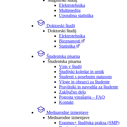
Magistrski študij
Elektrotehnika
Multimedija
Uporabna statistika
Doktorski študij
Doktorski študij
Elektrotehnika
Bioznanosti
Statistika
Študentska pisarna
Študentska pisarna
Vpis v študij
Študijski koledar in urnik
Študenti s posebnim statusom
Vloge in obrazci za študente
Pravilniki in navodila za študente
Zaključno delo
Pogosta vprašanja – FAQ
Kontakt
Mednarodne izmenjave
Mednarodne izmenjave
Erasmus+ študijska praksa (SMP)