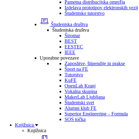
Pametna distribucijska omrežja
Izdelava prototipov elektronskih vezij
Študentsko tutorstvo
Študentska društva
Študentska društva
Štromar
BEST
EESTEC
IEEE
Uporabne povezave
Zaposlitve, štipendije in prakse
Šport na FE
Tutorstvo
KuFE
OpenLab Kranj
Vokalna skupina
MakerLab Ljubljana
Študentski svet
Alumni klub FE
Superior Engineering – Formula
SOS točka
Knjižnica
Knjižnica