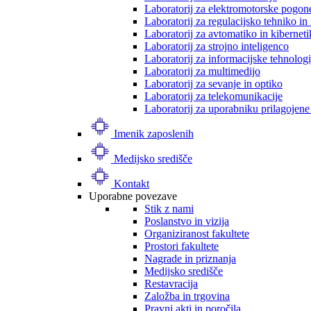
Laboratorij za elektromotorske pogon
Laboratorij za regulacijsko tehniko i
Laboratorij za avtomatiko in kibernet
Laboratorij za strojno inteligenco
Laboratorij za informacijske tehnologi
Laboratorij za multimedijo
Laboratorij za sevanje in optiko
Laboratorij za telekomunikacije
Laboratorij za uporabniku prilagojene
Imenik zaposlenih
Medijsko središče
Kontakt
Uporabne povezave
Stik z nami
Poslanstvo in vizija
Organiziranost fakultete
Prostori fakultete
Nagrade in priznanja
Medijsko središče
Restavracija
Založba in trgovina
Pravni akti in poročila