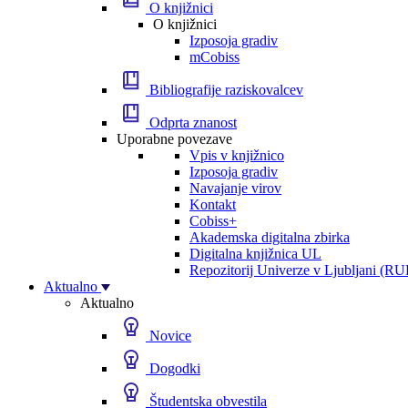
O knjižnici
O knjižnici
Izposoja gradiv
mCobiss
Bibliografije raziskovalcev
Odprta znanost
Uporabne povezave
Vpis v knjižnico
Izposoja gradiv
Navajanje virov
Kontakt
Cobiss+
Akademska digitalna zbirka
Digitalna knjižnica UL
Repozitorij Univerze v Ljubljani (RU
Aktualno
Aktualno
Novice
Dogodki
Študentska obvestila