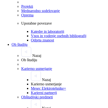
Projekti
Mednarodno sodelovanje
Oprema
Uporabne povezave
Katedre in laboratoriji
Vnos in vodenje osebnih bibliografij
Odprta znanost
Ob študiju
Nazaj
Ob študiju
Karierno usmerjanje
Nazaj
Karierno usmerjanje
Mesec Elektrotehnike+
Karierni partnerji
Obštudijski predmeti