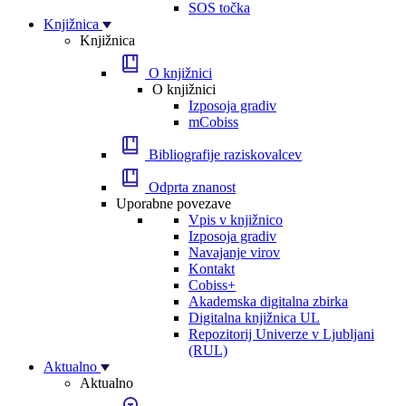
SOS točka
Knjižnica
Knjižnica
O knjižnici
O knjižnici
Izposoja gradiv
mCobiss
Bibliografije raziskovalcev
Odprta znanost
Uporabne povezave
Vpis v knjižnico
Izposoja gradiv
Navajanje virov
Kontakt
Cobiss+
Akademska digitalna zbirka
Digitalna knjižnica UL
Repozitorij Univerze v Ljubljani
(RUL)
Aktualno
Aktualno