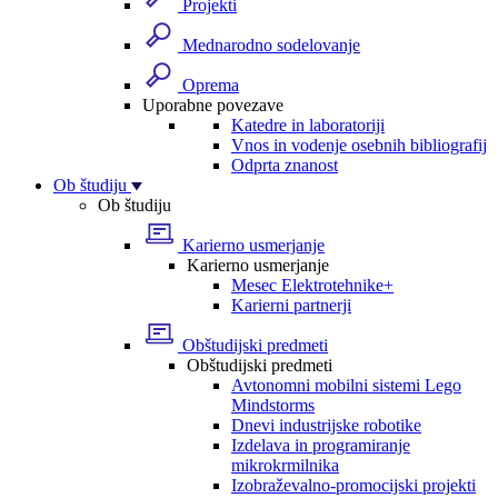
Projekti
Mednarodno sodelovanje
Oprema
Uporabne povezave
Katedre in laboratoriji
Vnos in vodenje osebnih bibliografij
Odprta znanost
Ob študiju
Ob študiju
Karierno usmerjanje
Karierno usmerjanje
Mesec Elektrotehnike+
Karierni partnerji
Obštudijski predmeti
Obštudijski predmeti
Avtonomni mobilni sistemi Lego
Mindstorms
Dnevi industrijske robotike
Izdelava in programiranje
mikrokrmilnika
Izobraževalno-promocijski projekti