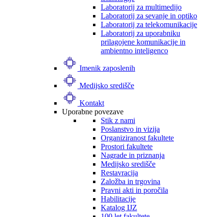
Laboratorij za multimedijo
Laboratorij za sevanje in optiko
Laboratorij za telekomunikacije
Laboratorij za uporabniku
prilagojene komunikacije in
ambientno inteligenco
Imenik zaposlenih
Medijsko središče
Kontakt
Uporabne povezave
Stik z nami
Poslanstvo in vizija
Organiziranost fakultete
Prostori fakultete
Nagrade in priznanja
Medijsko središče
Restavracija
Založba in trgovina
Pravni akti in poročila
Habilitacije
Katalog IJZ
100 let fakultete