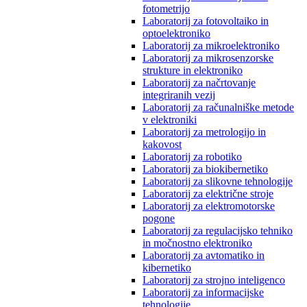
fotometrijo
Laboratorij za fotovoltaiko in
optoelektroniko
Laboratorij za mikroelektroniko
Laboratorij za mikrosenzorske
strukture in elektroniko
Laboratorij za načrtovanje
integriranih vezij
Laboratorij za računalniške metode
v elektroniki
Laboratorij za metrologijo in
kakovost
Laboratorij za robotiko
Laboratorij za biokibernetiko
Laboratorij za slikovne tehnologije
Laboratorij za električne stroje
Laboratorij za elektromotorske
pogone
Laboratorij za regulacijsko tehniko
in močnostno elektroniko
Laboratorij za avtomatiko in
kibernetiko
Laboratorij za strojno inteligenco
Laboratorij za informacijske
tehnologije