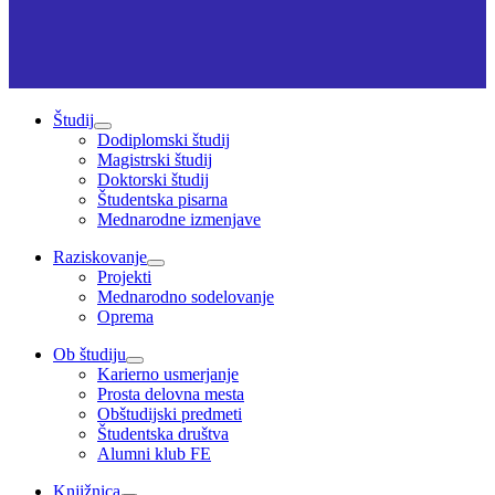
Študij
Dodiplomski študij
Magistrski študij
Doktorski študij
Študentska pisarna
Mednarodne izmenjave
Raziskovanje
Projekti
Mednarodno sodelovanje
Oprema
Ob študiju
Karierno usmerjanje
Prosta delovna mesta
Obštudijski predmeti
Študentska društva
Alumni klub FE
Knjižnica