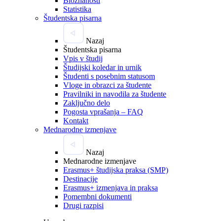
Bioznanosti
Statistika
Študentska pisarna
Nazaj
Študentska pisarna
Vpis v študij
Študijski koledar in urnik
Študenti s posebnim statusom
Vloge in obrazci za študente
Pravilniki in navodila za študente
Zaključno delo
Pogosta vprašanja – FAQ
Kontakt
Mednarodne izmenjave
Nazaj
Mednarodne izmenjave
Erasmus+ študijska praksa (SMP)
Destinacije
Erasmus+ izmenjava in praksa
Pomembni dokumenti
Drugi razpisi