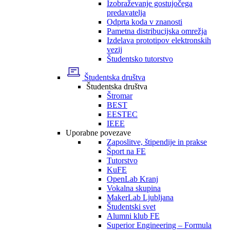
Izobraževanje gostujočega
predavatelja
Odprta koda v znanosti
Pametna distribucijska omrežja
Izdelava prototipov elektronskih
vezij
Študentsko tutorstvo
Študentska društva
Študentska društva
Štromar
BEST
EESTEC
IEEE
Uporabne povezave
Zaposlitve, štipendije in prakse
Šport na FE
Tutorstvo
KuFE
OpenLab Kranj
Vokalna skupina
MakerLab Ljubljana
Študentski svet
Alumni klub FE
Superior Engineering – Formula