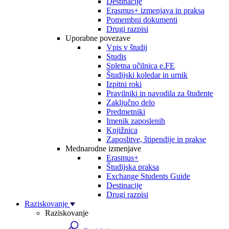
Destinacije
Erasmus+ izmenjava in praksa
Pomembni dokumenti
Drugi razpisi
Uporabne povezave
Vpis v študij
Studis
Spletna učilnica e.FE
Študijski koledar in urnik
Izpitni roki
Pravilniki in navodila za študente
Zaključno delo
Predmetniki
Imenik zaposlenih
Knjižnica
Zaposlitve, štipendije in prakse
Mednarodne izmenjave
Erasmus+
Študijska praksa
Exchange Students Guide
Destinacije
Drugi razpisi
Raziskovanje
Raziskovanje