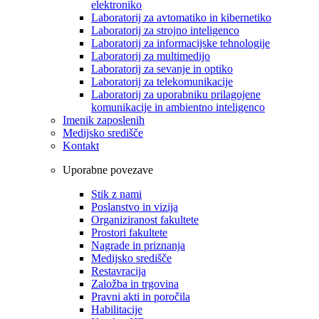
elektroniko
Laboratorij za avtomatiko in kibernetiko
Laboratorij za strojno inteligenco
Laboratorij za informacijske tehnologije
Laboratorij za multimedijo
Laboratorij za sevanje in optiko
Laboratorij za telekomunikacije
Laboratorij za uporabniku prilagojene
komunikacije in ambientno inteligenco
Imenik zaposlenih
Medijsko središče
Kontakt
Uporabne povezave
Stik z nami
Poslanstvo in vizija
Organiziranost fakultete
Prostori fakultete
Nagrade in priznanja
Medijsko središče
Restavracija
Založba in trgovina
Pravni akti in poročila
Habilitacije