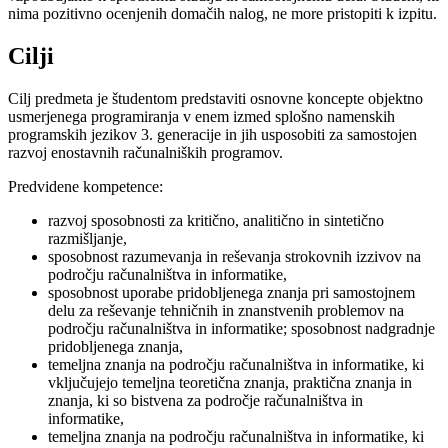
nima pozitivno ocenjenih domačih nalog, ne more pristopiti k izpitu.
Cilji
Cilj predmeta je študentom predstaviti osnovne koncepte objektno
usmerjenega programiranja v enem izmed splošno namenskih
programskih jezikov 3. generacije in jih usposobiti za samostojen
razvoj enostavnih računalniških programov.
Predvidene kompetence:
razvoj sposobnosti za kritično, analitično in sintetično
razmišljanje,
sposobnost razumevanja in reševanja strokovnih izzivov na
področju računalništva in informatike,
sposobnost uporabe pridobljenega znanja pri samostojnem
delu za reševanje tehničnih in znanstvenih problemov na
področju računalništva in informatike; sposobnost nadgradnje
pridobljenega znanja,
temeljna znanja na področju računalništva in informatike, ki
vključujejo temeljna teoretična znanja, praktična znanja in
znanja, ki so bistvena za področje računalništva in
informatike,
temeljna znanja na področju računalništva in informatike, ki