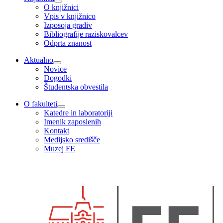
O knjižnici
Vpis v knjižnico
Izposoja gradiv
Bibliografije raziskovalcev
Odprta znanost
Aktualno
Novice
Dogodki
Študentska obvestila
O fakulteti
Katedre in laboratoriji
Imenik zaposlenih
Kontakt
Medijsko središče
Muzej FE