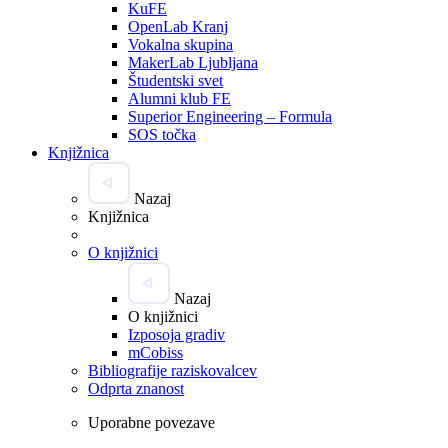
KuFE
OpenLab Kranj
Vokalna skupina
MakerLab Ljubljana
Študentski svet
Alumni klub FE
Superior Engineering – Formula
SOS točka
Knjižnica
Nazaj
Knjižnica
O knjižnici
Nazaj
O knjižnici
Izposoja gradiv
mCobiss
Bibliografije raziskovalcev
Odprta znanost
Uporabne povezave