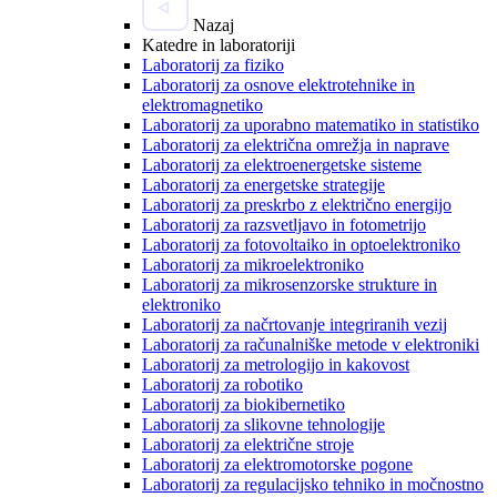
Nazaj
Katedre in laboratoriji
Laboratorij za fiziko
Laboratorij za osnove elektrotehnike in
elektromagnetiko
Laboratorij za uporabno matematiko in statistiko
Laboratorij za električna omrežja in naprave
Laboratorij za elektroenergetske sisteme
Laboratorij za energetske strategije
Laboratorij za preskrbo z električno energijo
Laboratorij za razsvetljavo in fotometrijo
Laboratorij za fotovoltaiko in optoelektroniko
Laboratorij za mikroelektroniko
Laboratorij za mikrosenzorske strukture in
elektroniko
Laboratorij za načrtovanje integriranih vezij
Laboratorij za računalniške metode v elektroniki
Laboratorij za metrologijo in kakovost
Laboratorij za robotiko
Laboratorij za biokibernetiko
Laboratorij za slikovne tehnologije
Laboratorij za električne stroje
Laboratorij za elektromotorske pogone
Laboratorij za regulacijsko tehniko in močnostno