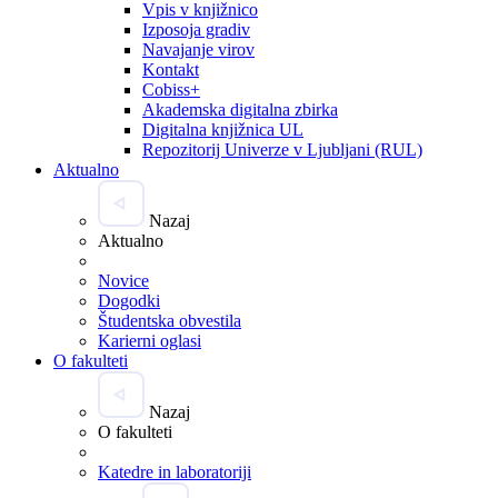
Vpis v knjižnico
Izposoja gradiv
Navajanje virov
Kontakt
Cobiss+
Akademska digitalna zbirka
Digitalna knjižnica UL
Repozitorij Univerze v Ljubljani (RUL)
Aktualno
Nazaj
Aktualno
Novice
Dogodki
Študentska obvestila
Karierni oglasi
O fakulteti
Nazaj
O fakulteti
Katedre in laboratoriji