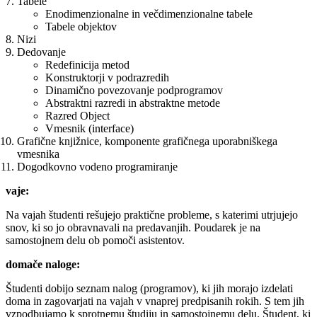
Tabele
Enodimenzionalne in večdimenzionalne tabele
Tabele objektov
Nizi
Dedovanje
Redefinicija metod
Konstruktorji v podrazredih
Dinamično povezovanje podprogramov
Abstraktni razredi in abstraktne metode
Razred Object
Vmesnik (interface)
Grafične knjižnice, komponente grafičnega uporabniškega
vmesnika
Dogodkovno vodeno programiranje
vaje:
Na vajah študenti rešujejo praktične probleme, s katerimi utrjujejo
snov, ki so jo obravnavali na predavanjih. Poudarek je na
samostojnem delu ob pomoči asistentov.
domače naloge:
Študenti dobijo seznam nalog (programov), ki jih morajo izdelati
doma in zagovarjati na vajah v vnaprej predpisanih rokih. S tem jih
vzpodbujamo k sprotnemu študiju in samostojnemu delu. Študent, ki