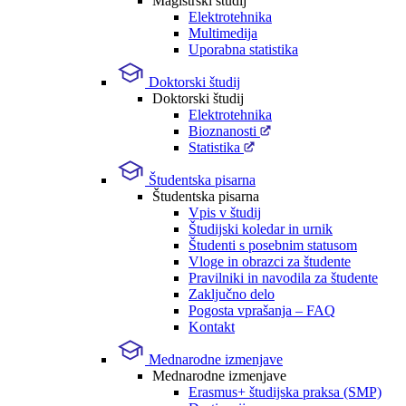
Magistrski študij
Elektrotehnika
Multimedija
Uporabna statistika
Doktorski študij
Doktorski študij
Elektrotehnika
Bioznanosti
Statistika
Študentska pisarna
Študentska pisarna
Vpis v študij
Študijski koledar in urnik
Študenti s posebnim statusom
Vloge in obrazci za študente
Pravilniki in navodila za študente
Zaključno delo
Pogosta vprašanja – FAQ
Kontakt
Mednarodne izmenjave
Mednarodne izmenjave
Erasmus+ študijska praksa (SMP)