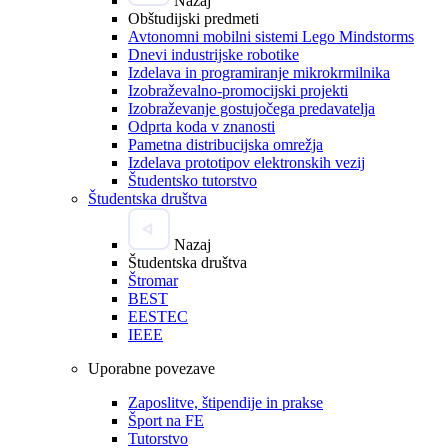
Nazaj
Obštudijski predmeti
Avtonomni mobilni sistemi Lego Mindstorms
Dnevi industrijske robotike
Izdelava in programiranje mikrokrmilnika
Izobraževalno-promocijski projekti
Izobraževanje gostujočega predavatelja
Odprta koda v znanosti
Pametna distribucijska omrežja
Izdelava prototipov elektronskih vezij
Študentsko tutorstvo
Študentska društva
Nazaj
Študentska društva
Štromar
BEST
EESTEC
IEEE
Uporabne povezave
Zaposlitve, štipendije in prakse
Šport na FE
Tutorstvo