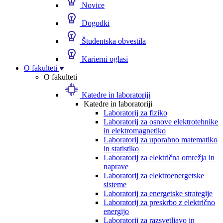
Novice
Dogodki
Študentska obvestila
Karierni oglasi
O fakulteti
O fakulteti
Katedre in laboratoriji
Katedre in laboratoriji
Laboratorij za fiziko
Laboratorij za osnove elektrotehnike
in elektromagnetiko
Laboratorij za uporabno matematiko
in statistiko
Laboratorij za električna omrežja in
naprave
Laboratorij za elektroenergetske
sisteme
Laboratorij za energetske strategije
Laboratorij za preskrbo z električno
energijo
Laboratorij za razsvetljavo in