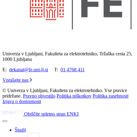
Univerza v Ljubljani, Fakulteta za elektrotehniko, Tržaška cesta 25,
1000 Ljubljana
E:
dekanat@fe.uni-lj.si
T:
01 4768 411
Vprašajte nas
© Univerza v Ljubljani, Fakulteta za elektrotehniko. Vse pravice
pridržane.
Pravno obvestilo
Politika piškotkov
Politika zasebnosti
Izjava o dostopnosti
Obiščite spletno stran ENKI
Študij