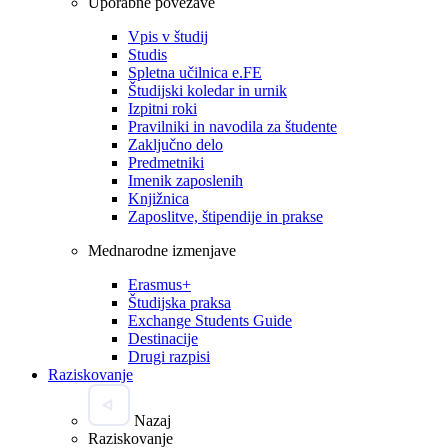
Uporabne povezave
Vpis v študij
Studis
Spletna učilnica e.FE
Študijski koledar in urnik
Izpitni roki
Pravilniki in navodila za študente
Zaključno delo
Predmetniki
Imenik zaposlenih
Knjižnica
Zaposlitve, štipendije in prakse
Mednarodne izmenjave
Erasmus+
Študijska praksa
Exchange Students Guide
Destinacije
Drugi razpisi
Raziskovanje
Nazaj
Raziskovanje