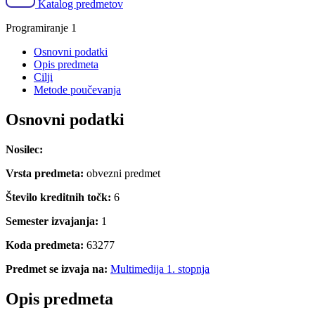
Katalog predmetov
Programiranje 1
Osnovni podatki
Opis predmeta
Cilji
Metode poučevanja
Osnovni podatki
Nosilec:
Vrsta predmeta:
obvezni predmet
Število kreditnih točk:
6
Semester izvajanja:
1
Koda predmeta:
63277
Predmet se izvaja na:
Multimedija 1. stopnja
Opis predmeta