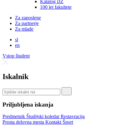
Katalog IJZ
100 let fakultete
Za zaposlene
Za partnerje
Za mlade
sl
en
Vstop študent
Iskalnik
Priljubljena iskanja
Predmetnik
Študijski koledar
Restavracija
Prosta delovna mesta
Kontakt
Šport