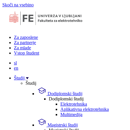
Skoči na vsebino
Za zaposlene
Za partnerje
Za mlade
Vstop študent
sl
en
Študij
Študij
Dodiplomski študij
Dodiplomski študij
Elektrotehnika
Aplikativna elektrotehnika
Multimedija
Magistrski študij