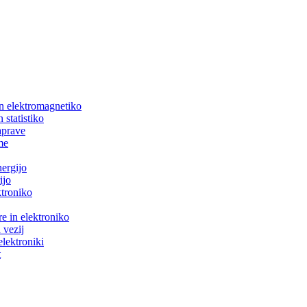
in elektromagnetiko
 statistiko
aprave
me
nergijo
ijo
ktroniko
e in elektroniko
 vezij
elektroniki
t