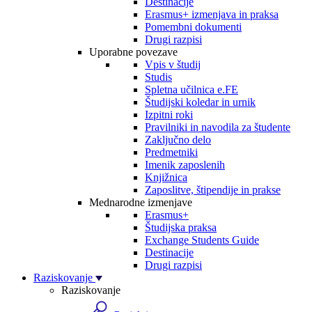
Destinacije
Erasmus+ izmenjava in praksa
Pomembni dokumenti
Drugi razpisi
Uporabne povezave
Vpis v študij
Studis
Spletna učilnica e.FE
Študijski koledar in urnik
Izpitni roki
Pravilniki in navodila za študente
Zaključno delo
Predmetniki
Imenik zaposlenih
Knjižnica
Zaposlitve, štipendije in prakse
Mednarodne izmenjave
Erasmus+
Študijska praksa
Exchange Students Guide
Destinacije
Drugi razpisi
Raziskovanje
Raziskovanje