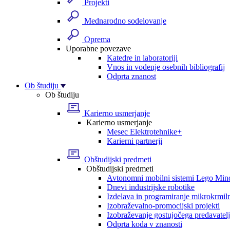
Projekti
Mednarodno sodelovanje
Oprema
Uporabne povezave
Katedre in laboratoriji
Vnos in vodenje osebnih bibliografij
Odprta znanost
Ob študiju
Ob študiju
Karierno usmerjanje
Karierno usmerjanje
Mesec Elektrotehnike+
Karierni partnerji
Obštudijski predmeti
Obštudijski predmeti
Avtonomni mobilni sistemi Lego Min
Dnevi industrijske robotike
Izdelava in programiranje mikrokrmil
Izobraževalno-promocijski projekti
Izobraževanje gostujočega predavatel
Odprta koda v znanosti