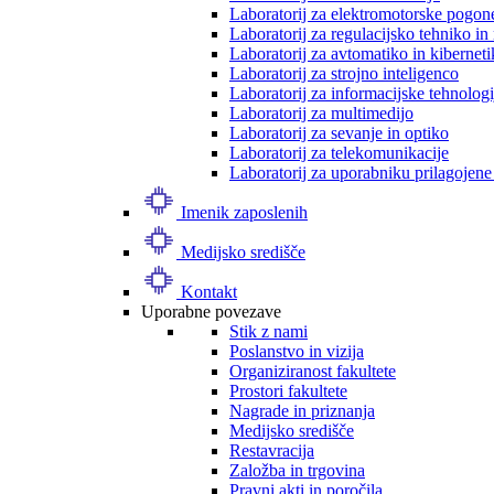
Laboratorij za elektromotorske pogon
Laboratorij za regulacijsko tehniko i
Laboratorij za avtomatiko in kibernet
Laboratorij za strojno inteligenco
Laboratorij za informacijske tehnologi
Laboratorij za multimedijo
Laboratorij za sevanje in optiko
Laboratorij za telekomunikacije
Laboratorij za uporabniku prilagojene
Imenik zaposlenih
Medijsko središče
Kontakt
Uporabne povezave
Stik z nami
Poslanstvo in vizija
Organiziranost fakultete
Prostori fakultete
Nagrade in priznanja
Medijsko središče
Restavracija
Založba in trgovina
Pravni akti in poročila