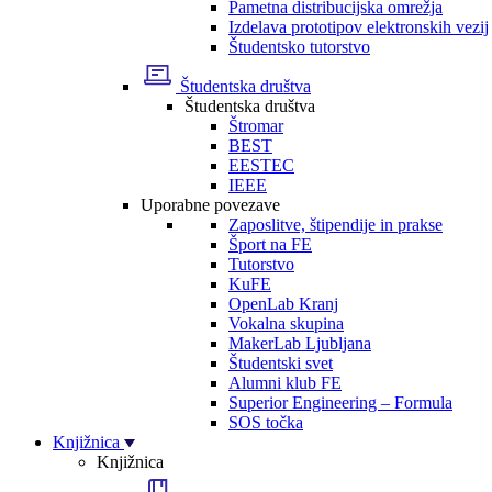
Pametna distribucijska omrežja
Izdelava prototipov elektronskih vezij
Študentsko tutorstvo
Študentska društva
Študentska društva
Štromar
BEST
EESTEC
IEEE
Uporabne povezave
Zaposlitve, štipendije in prakse
Šport na FE
Tutorstvo
KuFE
OpenLab Kranj
Vokalna skupina
MakerLab Ljubljana
Študentski svet
Alumni klub FE
Superior Engineering – Formula
SOS točka
Knjižnica
Knjižnica