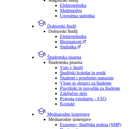
Magistrski študij
Elektrotehnika
Multimedija
Uporabna statistika
Doktorski študij
Doktorski študij
Elektrotehnika
Bioznanosti
Statistika
Študentska pisarna
Študentska pisarna
Vpis v študij
Študijski koledar in urnik
Študenti s posebnim statusom
Vloge in obrazci za študente
Pravilniki in navodila za študente
Zaključno delo
Pogosta vprašanja – FAQ
Kontakt
Mednarodne izmenjave
Mednarodne izmenjave
Erasmus+ študijska praksa (SMP)