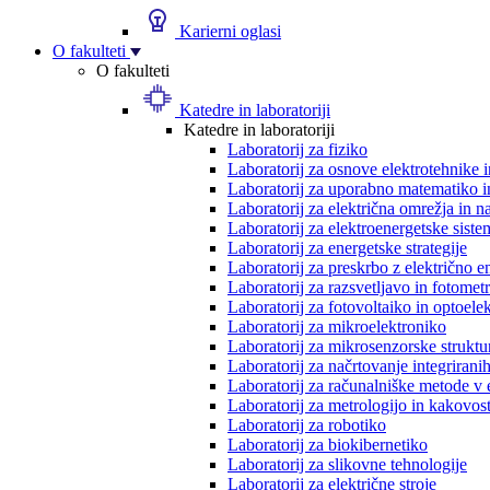
Karierni oglasi
O fakulteti
O fakulteti
Katedre in laboratoriji
Katedre in laboratoriji
Laboratorij za fiziko
Laboratorij za osnove elektrotehnike 
Laboratorij za uporabno matematiko in
Laboratorij za električna omrežja in n
Laboratorij za elektroenergetske siste
Laboratorij za energetske strategije
Laboratorij za preskrbo z električno e
Laboratorij za razsvetljavo in fotometr
Laboratorij za fotovoltaiko in optoele
Laboratorij za mikroelektroniko
Laboratorij za mikrosenzorske struktur
Laboratorij za načrtovanje integriranih
Laboratorij za računalniške metode v 
Laboratorij za metrologijo in kakovos
Laboratorij za robotiko
Laboratorij za biokibernetiko
Laboratorij za slikovne tehnologije
Laboratorij za električne stroje