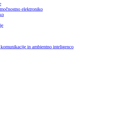
e
n močnostno elektroniko
iko
je
 komunikacije in ambientno inteligenco