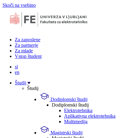
Skoči na vsebino
Za zaposlene
Za partnerje
Za mlade
Vstop študent
sl
en
Študij
Študij
Dodiplomski študij
Dodiplomski študij
Elektrotehnika
Aplikativna elektrotehnika
Multimedija
Magistrski študij