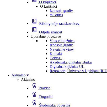
O knjižnici
O knjižnici
Izposoja gradiv
mCobiss
Bibliografije raziskovalcev
Odprta znanost
Uporabne povezave
Vpis v knjižnico
Izposoja gradiv
Navajanje virov
Kontakt
Cobiss+
Akademska digitalna zbirka
Digitalna knjižnica UL
Repozitorij Univerze v Ljubljani (RU
Aktualno
Aktualno
Novice
Dogodki
Študentska obvestila