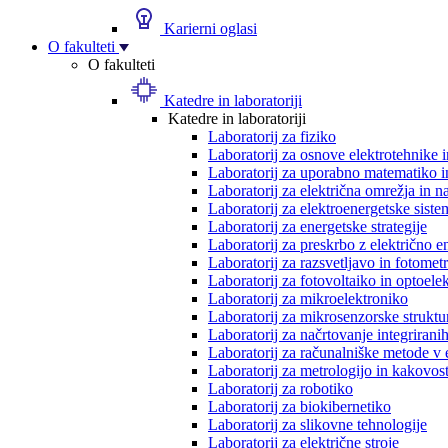
Karierni oglasi
O fakulteti
O fakulteti
Katedre in laboratoriji
Katedre in laboratoriji
Laboratorij za fiziko
Laboratorij za osnove elektrotehnike 
Laboratorij za uporabno matematiko in
Laboratorij za električna omrežja in n
Laboratorij za elektroenergetske siste
Laboratorij za energetske strategije
Laboratorij za preskrbo z električno e
Laboratorij za razsvetljavo in fotometr
Laboratorij za fotovoltaiko in optoele
Laboratorij za mikroelektroniko
Laboratorij za mikrosenzorske struktur
Laboratorij za načrtovanje integriranih
Laboratorij za računalniške metode v 
Laboratorij za metrologijo in kakovos
Laboratorij za robotiko
Laboratorij za biokibernetiko
Laboratorij za slikovne tehnologije
Laboratorij za električne stroje