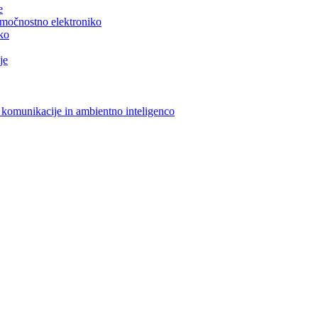
e
n močnostno elektroniko
iko
je
 komunikacije in ambientno inteligenco