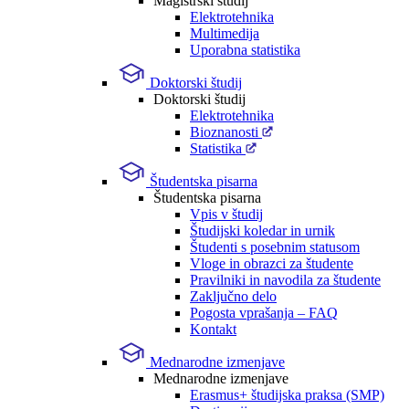
Magistrski študij
Elektrotehnika
Multimedija
Uporabna statistika
Doktorski študij
Doktorski študij
Elektrotehnika
Bioznanosti
Statistika
Študentska pisarna
Študentska pisarna
Vpis v študij
Študijski koledar in urnik
Študenti s posebnim statusom
Vloge in obrazci za študente
Pravilniki in navodila za študente
Zaključno delo
Pogosta vprašanja – FAQ
Kontakt
Mednarodne izmenjave
Mednarodne izmenjave
Erasmus+ študijska praksa (SMP)