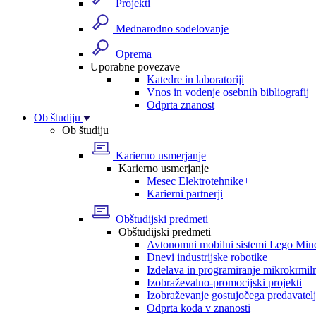
Projekti
Mednarodno sodelovanje
Oprema
Uporabne povezave
Katedre in laboratoriji
Vnos in vodenje osebnih bibliografij
Odprta znanost
Ob študiju
Ob študiju
Karierno usmerjanje
Karierno usmerjanje
Mesec Elektrotehnike+
Karierni partnerji
Obštudijski predmeti
Obštudijski predmeti
Avtonomni mobilni sistemi Lego Min
Dnevi industrijske robotike
Izdelava in programiranje mikrokrmil
Izobraževalno-promocijski projekti
Izobraževanje gostujočega predavatel
Odprta koda v znanosti