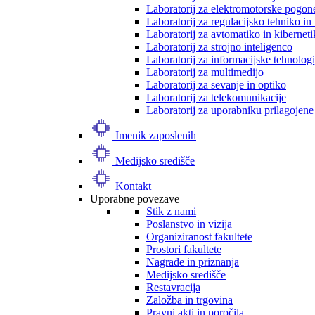
Laboratorij za elektromotorske pogon
Laboratorij za regulacijsko tehniko i
Laboratorij za avtomatiko in kibernet
Laboratorij za strojno inteligenco
Laboratorij za informacijske tehnologi
Laboratorij za multimedijo
Laboratorij za sevanje in optiko
Laboratorij za telekomunikacije
Laboratorij za uporabniku prilagojene
Imenik zaposlenih
Medijsko središče
Kontakt
Uporabne povezave
Stik z nami
Poslanstvo in vizija
Organiziranost fakultete
Prostori fakultete
Nagrade in priznanja
Medijsko središče
Restavracija
Založba in trgovina
Pravni akti in poročila