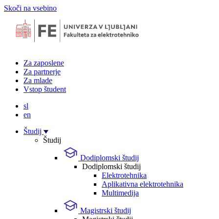
Skoči na vsebino
Za zaposlene
Za partnerje
Za mlade
Vstop študent
sl
en
Študij
Študij
Dodiplomski študij
Dodiplomski študij
Elektrotehnika
Aplikativna elektrotehnika
Multimedija
Magistrski študij