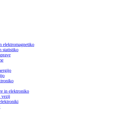
in elektromagnetiko
 statistiko
aprave
me
nergijo
ijo
ktroniko
e in elektroniko
 vezij
elektroniki
t