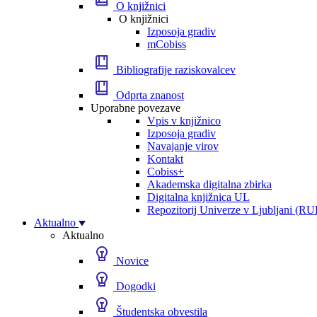
O knjižnici
O knjižnici
Izposoja gradiv
mCobiss
Bibliografije raziskovalcev
Odprta znanost
Uporabne povezave
Vpis v knjižnico
Izposoja gradiv
Navajanje virov
Kontakt
Cobiss+
Akademska digitalna zbirka
Digitalna knjižnica UL
Repozitorij Univerze v Ljubljani (RU
Aktualno
Aktualno
Novice
Dogodki
Študentska obvestila