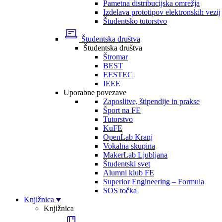
Pametna distribucijska omrežja
Izdelava prototipov elektronskih vezij
Študentsko tutorstvo
Študentska društva
Študentska društva
Štromar
BEST
EESTEC
IEEE
Uporabne povezave
Zaposlitve, štipendije in prakse
Šport na FE
Tutorstvo
KuFE
OpenLab Kranj
Vokalna skupina
MakerLab Ljubljana
Študentski svet
Alumni klub FE
Superior Engineering – Formula
SOS točka
Knjižnica
Knjižnica