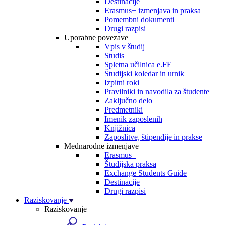
Destinacije
Erasmus+ izmenjava in praksa
Pomembni dokumenti
Drugi razpisi
Uporabne povezave
Vpis v študij
Studis
Spletna učilnica e.FE
Študijski koledar in urnik
Izpitni roki
Pravilniki in navodila za študente
Zaključno delo
Predmetniki
Imenik zaposlenih
Knjižnica
Zaposlitve, štipendije in prakse
Mednarodne izmenjave
Erasmus+
Študijska praksa
Exchange Students Guide
Destinacije
Drugi razpisi
Raziskovanje
Raziskovanje